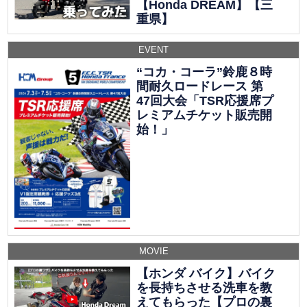
【Honda DREAM】【三
重県】
EVENT
“コカ・コーラ”鈴鹿８時
間耐久ロードレース 第
47回大会「TSR応援席プ
レミアムチケット販売開
始！」
MOVIE
【ホンダ バイク】バイク
を長持ちさせる洗車を教
えてもらった【プロの裏