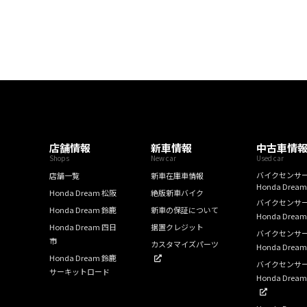
店舗情報
新車情報
中古車情
Shops
New car
Used car
バイクセンサ
店舗一覧
新車在庫車情報
Honda Drea
Honda Dream 松阪
絶版新車バイク
バイクセンサ
Honda Dream 鈴鹿
新車の保証について
Honda Drea
Honda Dream 四日
据置クレジット
バイクセンサ
市
カスタマイズパーツ
Honda Drea
Honda Dream 鈴鹿
バイクセンサ
サーキットロード
Honda Dre