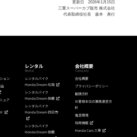
更新日 2026年1月15日
三重スーパーカブ販売 株式会社
代表取締役社長 森本 典行
レンタル
会社概要
Rental
Company
ション
レンタルバイク
会社概要
Honda Dream 松阪
製品
プライバシーポリシー
レンタルバイク
勧誘方針
Honda Dream 鈴鹿
ニュア
お客様本位の業務運営方
レンタルバイク
針
ド
Honda Dream 四日市
推奨環境
採用情報
レンタルバイク
Honda Cars 三重
Honda Dream 鈴鹿