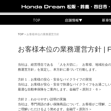
TOP
店舗情報
▼
新車
TOP
>
お客様本位の業務運営方針
お客様本位の業務運営方針 | 
当社は、経営理念である 「人を大切に」 お客様、地域社会
務運営方針」を策定し、本方針に基づいて行動します。
方針１．お客様の安心・安全なバイクライフの実現
当社は、お客様が安心・安全で快適なバイクライフをお過ごしい
最適な自動車保​険をご案内します。金融庁＜原則２・６＞​
方針２．わかりやすい説明の実施
当社は、専門用語の多い保険商品について、お客様がご理解、
ご理解いただけるよう努めます。金融庁＜原則５＞​