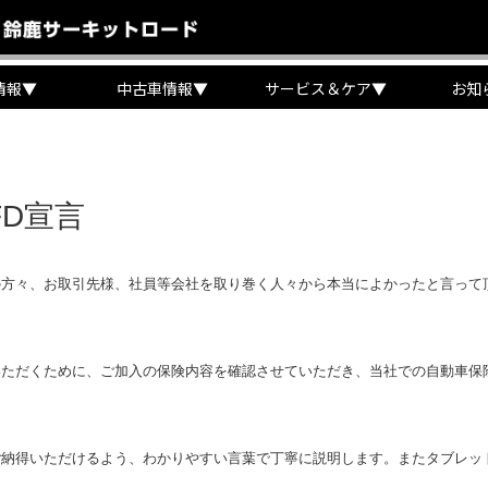
情報
▼
中古車情報
▼
サービス＆ケア
▼
お知
FD宣言
の方々、お取引先様、社員等会社を取り巻く人々から本当によかったと言って
ただくために、ご加入の保険内容を確認させて​いただき、当社での自動車保
ご納得いただけるよう、わかりやすい言葉で丁寧に説明します。またタブレッ