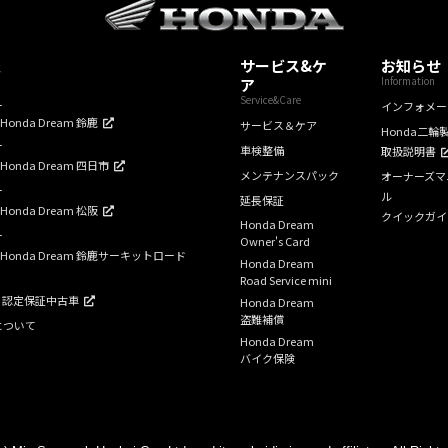
報
サービス&ケ
お知らせ
Information
ア
Service&Care
ー
インフォメー
mHonda Dream 鈴鹿
サービス＆ケア
Honda二輪
ー
車検整備
取扱説明書
mHonda Dream 四日市
メンテナンスパック
オーナーズマ
ー
ル
延長保証
mHonda Dream 松阪
クイックガイ
Honda Dream
ー
Owner's Card
amHonda Dream 鈴鹿サーキットロード
Honda Dream
Road Service mini
am 認定保証中古車
Honda Dream
盗難補償
について
Honda Dream
バイク保険