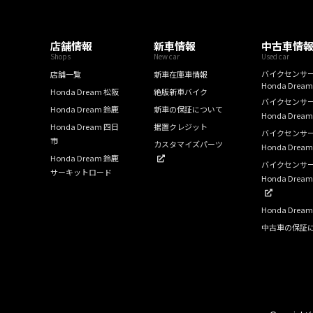
店舗情報
新車情報
中古車情
Shops
New car
Used car
バイクセンサ
店舗一覧
新車在庫車情報
Honda Drea
Honda Dream 松阪
絶版新車バイク
バイクセンサ
Honda Dream 鈴鹿
新車の保証について
Honda Drea
Honda Dream 四日
据置クレジット
バイクセンサ
市
カスタマイズパーツ
Honda Drea
Honda Dream 鈴鹿
バイクセンサ
サーキットロード
Honda Dre
Honda Dre
中古車の保証