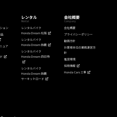
レンタル
会社概要
Rental
Company
ション
レンタルバイク
会社概要
Honda Dream 松阪
製品
プライバシーポリシー
レンタルバイク
勧誘方針
Honda Dream 鈴鹿
ニュア
お客様本位の業務運営方
レンタルバイク
針
ド
Honda Dream 四日市
推奨環境
採用情報
レンタルバイク
Honda Cars 三重
Honda Dream 鈴鹿
サーキットロード