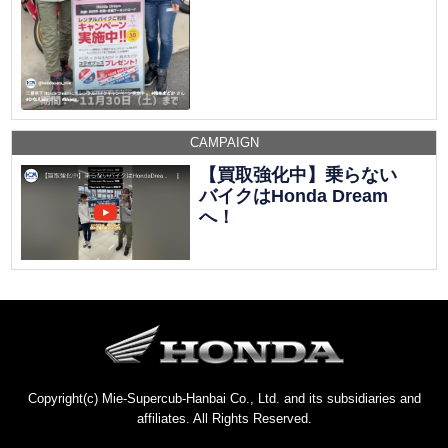
CAMPAIGN
【買取強化中】乗らない
バイクはHonda Dream
へ！
Copyright(c) Mie-Supercub-Hanbai Co., Ltd. and its subsidiaries and
affiliates. All Rights Reserved.