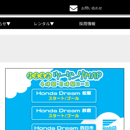
お問い合わせ
らせ
▼
レンタル
▼
採用情報
a DREAM】
EAM】【三重県】
チケット販売開始！」
リング【X-ADVオーナー目線】
 Edition Dual Clutch Transmission】