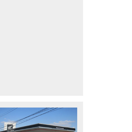
車中古車多数】三重県でバイクを探すなら！HondaDream松阪【ホンダ二輪
下最大規模】三重県でバイクを探すなら！HondaDream鈴鹿【ホンダ二輪車
CBR400R」「400X」の仕様 を一部変更し発売!
型プレミアムツアラー「Gold Wing」 シリーズのカラーバリエーション を一
ルーザーモデル 「Rebel 250 S Edition」 に新色を追加し発表！
CT125・ハンターカブ」 に新色を追加し発売！
B1100 EX Final Edition」「CB1100 RS Final Edition」を発売
モンキー125」に5速トランスミッションを採用した新エンジンを搭載し発売
スーパーカブ C125」に環境性能を向上させた新エンジンを搭載し発売！
ベントレポート】2021年 7月25日 敦賀ツーリング
ndaDream鈴鹿 オフロードスクール紹介
ADV150」に受注期間限定のカラーリングを設定し発売！
GB350」「GB350 S」新型ロードスポーツモデル GB350・GB350 S を発売！
フォルツァ」軽二輪スクーター フォルツァ をモデルチェンジし発売！
X-ADV」大型クロスオーバーモデル X-ADV をフルモデルチェンジし発売！
CB1000R」のヘッドライト等の外観デザインやカラーリングの変更など熟成
NC750X」大型スポーツモデル NC750X をフルモデルチェンジし発売！
B1300 SUPER FOUR」「CB1300 SUPER BOL D’OR」ならびに「CB1300 SUPER FOUR SP」「C