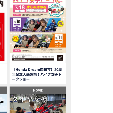
onkey125】初めてモンキー！意外な◯◯へ行って来た【三重ホンダヒート】
型ツアラー「Gold Wing Tour」と特別仕様の 「Gold Wing Tour 50th ANN
県】女性ライダーツーリングを満喫しました｜CB1000HORNET CB750HORNET CB
子ツーの実態】恥ずかしいけど、暴露しました。
ル交換に行ったつもりが…まさかの大出費！？
CRF250 RALLY」「CRF250 RALLY＜s＞」の カラーリング設定と仕様を一
CRF250L」「CRF250L＜s＞」のカラーリング設定と 仕様を一部変更し発売
二輪スーパースポーツモデル「CBR250RR」の カラーバリエーションを変更
nda Dream鈴鹿】20周年記念・大感謝祭イベント 大人気バイク女子が大集合・・Honda Dream
ROJECT BIG1 Final Edition CB 1300在庫車あります！
イク女子】急遽、愛車とお別れ…ついにあのバイクに乗れた
【Honda Dream四日市】20周
イク女子】オイル交換だけのつもりが、まさかのアレを交換することに！？
年記念大感謝祭！バイク女子ト
onda Dream 鈴鹿２０周年記念大感謝祭】 多くの方のご来店ありがとうご
ークショー
650R E-Clutch】X-ADVでDCTに5年乗った私が素直にレビュー｜Honda X-ADV
ブでアクセル全開】女性ライダーで耐久レース参戦！レースだけじゃないサーキットの
MOVIE
型X-ADV】最初のカスタムはこれ！ガラスコーティングもしちゃいました|Honda
車】新型X-ADV初走行！3台乗り継いだ私の素直な感想｜DCT クルーズコン
県下 Honda Dream4店舗にて新春キャンペーンを開催