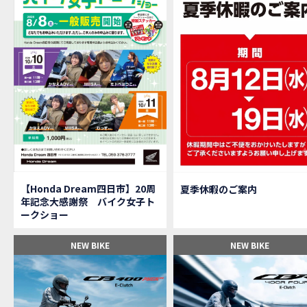
【M
MOVIE
大
NEW BIKE
【三重
MOVIE
【女
MOVIE
オイ
MOVIE
「
NEW BIKE
「
NEW BIKE
軽
NEW BIKE
【Ho
MOVIE
P
NEW BIKE
【バ
MOVIE
【Honda Dream四日市】20周
夏季休暇のご案内
【バ
MOVIE
年記念大感謝祭 バイク女子ト
【H
EVENT
ークショー
【CB
MOVIE
【カ
MOVIE
NEW BIKE
NEW BIKE
【新
MOVIE
【納
MOVIE
三重
MOVIE