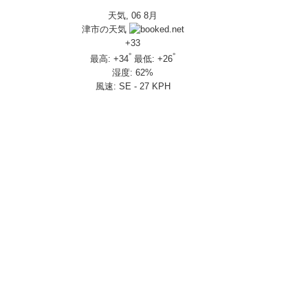
天気, 06 8月
IVERSARY」を 受注期間限定で発売
津市の天気
650R E-Clutch
+
33
°
°
最高:
+
34
最低:
+
26
湿度:
62%
部変更し発売
風速:
SE - 27 KPH
し発売
さんの人気を探ってきましたスペシャル！！メチャクチャ楽しかったです❤
ざいました！
楽しみ方|Honda supercub
 X-ADV
トロール