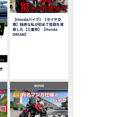
報】2025年モデルHonda X-ADV契約しました！新型のどこが凄いかチェッ
子ツーリング】秋の女子ツーリングin鳥羽・伊勢 【Honda Dream 松阪】
ーパーカブFinal Edition/HELLP KITTY在庫車あります！
【Hondaバイク】【タイヤ交
BR1000RR-R】スーパースポーツバイクで三重県の新スポットを巡る女子ツーリング|Honda
換】鈍感な私が初めて性能を実
三重県下 Honda Dreamにてレンタルバイクキャンペーン実施中💫
感した【三重県】【Honda
フリカツイン】憧れの大型バイクで1泊2日マスツーリング｜三重県〜静岡県｜Honda C
DREAM】
子ツーリング】穴場スポット満載！三重の美味しいもの・パワースポット！【Hon
BR600RR】憧れのSSバイクで女子ツーリング|三重県 松阪スタート！Honda Rebe
級レベル】スクーター乗りの女性ライダーがライティングスクールに潜入【HMS】H
鹿サーキット】ホンダモーターサイクリストスクールを体験してきました【
【買取強化中】乗らないバイクはHonda Dreamへ！
ご予
】Honda CL500納車「かなえさんバイク売れました！」連絡があり行ってき
ンガーソングライター茉ひるさんご来店】ホンダドリーム四日市
ンダドリーム鈴鹿サーキットロード】オープン当日イベントレポ！
MOVIE
鹿サーキットに近い！】ホンダドリーム鈴鹿サーキットロードOPEN！ #茉ひ
500売却！X-ADVオーナーの素直な理由。〇〇で納得の買取してもらいました|Hond
本まどかさんコラボ】CIVIC TYPE R♪スタッフオススメの鈴鹿ドライブへ！
の大型バイク試乗！4輪走行は驚きの…【Honda GoldWing AfricaTwin