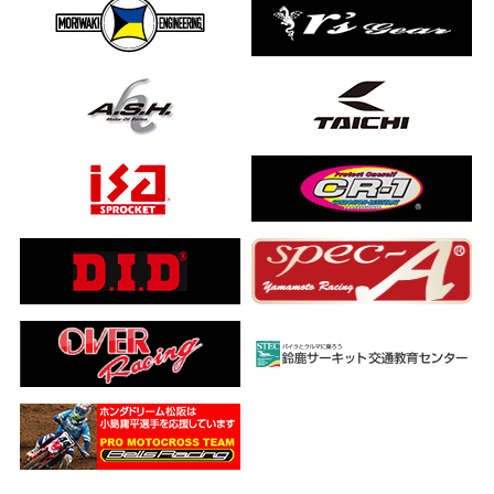
ました…
a ADV160
ub(JA59)
とになりました
【バイク女子ツーリング】
ングを楽しめるのか検証してみた｜Honda ゴールドウイング