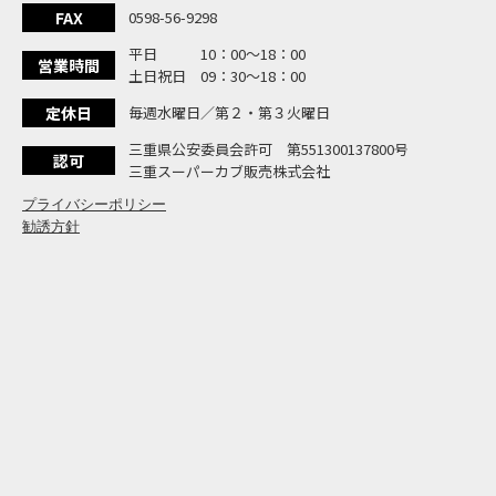
大
NEW BIKE
FAX
0598-56-9298
よ
NEW BIKE
平日 10：00〜18：00
N
営業時間
NEW BIKE
土日祝日 09：30〜18：00
フ
NEW BIKE
定休日
毎週水曜日／第２・第３火曜日
国内
NEWS
「
三重県公安委員会許可 第551300137800号
NEW BIKE
認可
三重スーパーカブ販売株式会社
プライバシーポリシー
勧誘方針