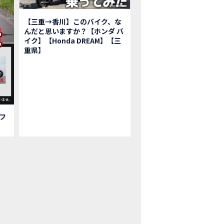
鹿ツインサーキット】バイク＆クルマ夢のコラボイベント！「HCM２＆４サ
初対面！バイク女子6人がツーリング行ったらwww
【三重→香川】このバイク、な
ク女子6人でツーリング行った結果ww！後編
んだと思いますか？【ホンダ バ
1泊。いつもソロの女性ライダー、大人のマスツーリングへついていった【三重〜長
イク】【Honda DREAM】【三
重県】
本まどかさんコラボ】CIVIC TYPE R♪ スタッフオススメの鈴鹿ドライブへ
Ｍ２＆４サーキットフェス2023 紹介動画②
Ｍ２＆４サーキットフェス2023 紹介動画①
ベはつこさんコラボ動画
da Dream 四日市のご紹介
da Dream 鈴鹿のご紹介
フ
da Dream 松阪のご紹介
日 牡蠣ツーリングフォトギャラリー
回オフロードスクールフォトギャラリー
nda Dream鈴鹿・松阪・四日市 ３店舗合同周年祭フォトギャラリー
nda Dream鈴鹿・松阪・四日市 ３店舗合同周年祭レポート
EW BIKE「HAWK 11」新型ロードスポーツモデル HAWK 11を発売！
EW BIKE「ダックス125」新型レジャーバイク ダックス125を発売！
nda Dream 鈴鹿 オフロードスクール紹介