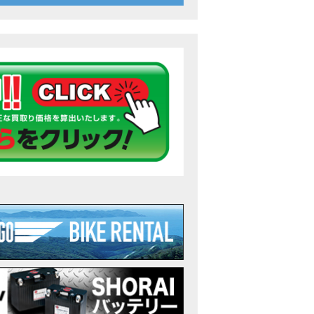
26年7月〜11月イベントのご案内
ンダ バイク】 ホンダドリーム鈴鹿の未公開シーン【モトベはつこ】
のアフリカツインどう？妹とHondaDreamのバイク全部見た結果｜Honda Sup
ダ バイク】「ボカロ文化」を知ろう ナビゲーションをスキップ 検索 作成 6 アバターの画像 三重県を巡る女性
重県下最大級のバイクイベント］2026MIE BIKE FES開催 情報2
重県下最大級のバイクイベント］2026MIE BIKE FES開催 情報１
免許取得サポートキャンペーン実施中！
重県下最大級のバイクイベント］2026MIE BIKE FES開催
ンダ バイク】【バイク女子】怖くて乗れなかったあの憧れバイク、ついに乗
ンダ バイク】バイクが動かなくなった…原因不明で入院します
Rebel 250 E-Clutch シリーズ 洋用品購入サポートキャンペーン
ンダ バイク】CB1000F 4台で三重県ツーリング！梅本まどかさん、MIISAさ
ンダ バイク】【GB350C S】梅本まどかさんと三重県ツーリング満喫しま
ンダドリーム新春初売り特別企画】のご紹介！！
なことある？！CB1000Fでツーリングイベントに参戦したのだが・・
車】CB1000Fで11時間ツーリングした素直なレビュー【モトブログ】Honda 
故寸前】200kmレッカー、そしてさらなる原因が判明し、修理代が膨れ上が
Dio Lite 新基準原付 販売中！