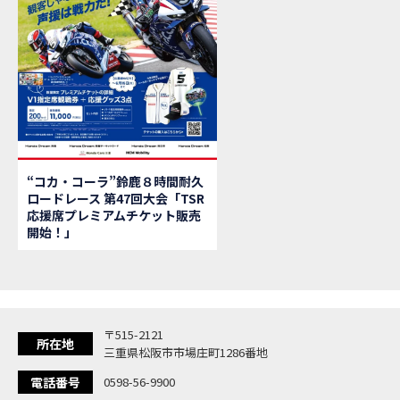
【新
MOVIE
【県
MOVIE
「
NEW BIKE
大
NEW BIKE
ク
NEW BIKE
「
NEW BIKE
「C
NEW BIKE
「
NEW BIKE
“コカ・コーラ”鈴鹿８時間耐久
「
NEW BIKE
ロードレース 第47回大会「TSR
【イ
EVENT
応援席プレミアムチケット販売
Ho
MOVIE
開始！」
「
NEW BIKE
「
NEW BIKE
「
NEW BIKE
「
NEW BIKE
〒515-2121
「
NEW BIKE
所在地
三重県松阪市市場庄町1286番地
「
NEW BIKE
電話番号
0598-56-9900
「C
NEW BIKE