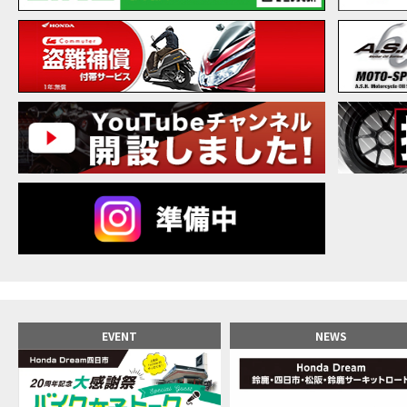
【バ
MOVIE
20
MOVIE
NEW BIKE
NEWS
【バ
MOVIE
【バ
MOVIE
【バ
MOVIE
新型ス
MOVIE
【世
MOVIE
【バ
MOVIE
【バ
MOVIE
【バ
MOVIE
おめ
MOVIE
【激
MOVIE
正統
MOVIE
EVENT
NEWS
女が
MOVIE
【福
MOVIE
大型
MOVIE