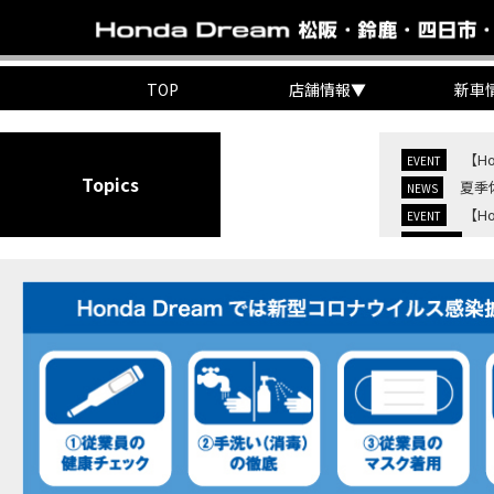
TOP
店舗情報
▼
新車
【H
EVENT
Topics
夏季
NEWS
【H
EVENT
C
NEW BIKE
C
NEW BIKE
【H
MOVIE
7/
EVENT
KO
EVENT
【三
MOVIE
“コ
EVENT
【ホ
MOVIE
【ホ
MOVIE
【ホン
MOVIE