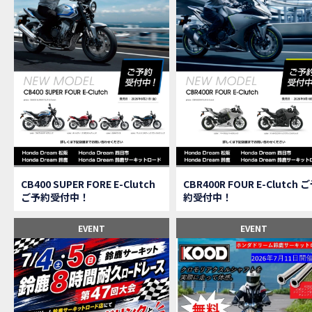
【速
MOVIE
【女
MOVIE
ス
NEW BIKE
【C
MOVIE
CAMPAIGN
【ア
MOVIE
【女
MOVIE
【C
MOVIE
【中
MOVIE
【鈴
MOVIE
CAMPAIGN
CB400 SUPER FORE E-Clutch
CBR400R FOUR E-Clutch 
【祝
MOVIE
ご予約受付中！
約受付中！
【シ
MOVIE
【ホ
EVENT
EVENT
MOVIE
【鈴
MOVIE
CL
MOVIE
【梅
MOVIE
憧れ
MOVIE