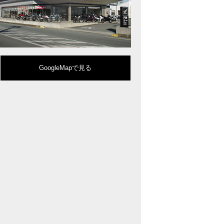
型クルーザーモデル「Rebel 1100」を新発売!!
りスポーティーなイメージを強化『CBR650R』を発表!
eo Sports Caféシリーズのミドルクラスモデル『CB650R』を発表！
ルモデルチェンジした 新型「PCX」「PCX160」「PCX e:HEV」を発表!
販売を予定するグローバルモデルがHondaバイクWebサイトで公開されまし
CRF250L」「CRF250 RALLY」をフルモデルチェンジし発表！
GoogleMapで見る