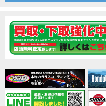
20
EVENT
【ホ
MOVIE
最新
MOVIE
【ホン
MOVIE
［三
EVENT
［三
EVENT
CAMPAIGN
［三
EVENT
【ホ
MOVIE
【ホ
MOVIE
CAMPAIGN
【ホ
MOVIE
【ホ
MOVIE
【ホ
MOVIE
こん
MOVIE
【新
MOVIE
【事
MOVIE
NEW BIKE
NEWS