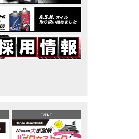
イク女子】高速道路走行中にバイクから異音が。レッカーされる事態になり
25X-ADV 最高の旅バイクで街乗りも最適！ADVが20台でツーリングしました｜Hond
CB1000F販売中！！
イク女子】ごめんなさい。大切なツーリングでやらかしてしまった…
イク女子】下道444kmぶっ通しで走った結果がヤバかった
イク女子】最安！三重→東京〇〇〇円で行けちゃった
ーパーカブ110レビュー！C125 CT125で女子ツーリング 最高！Honda Super C
界一の燃費Super cub】給油せずにどこまで行けるかやってみたら大変なこ
イク女子の挑戦】世界一の最強バイクでついにやります。
イク女子】この動画を見たらイライラするかもしれません。ごめんなさい。
イク用ドラレコ】センサーで感知！駐車場でバイクの周りを…
でたい人生初バイク納車！スタッフがまさかの対応…
カワ女子登場】バイク女子はツーリング中も〇〇が大好き♡
派NC750X！大型二輪教習から10年目の素直な感想|Honda NC750X DCT
EVENT
乗るバイクじゃない？低身長女が検証します
井1泊ツーリング】バイク女子、仲悪いって本当？
ツアラー！Gold Wing Tour 50th ANNIVWRSARYは女性ライダーでもツーリ