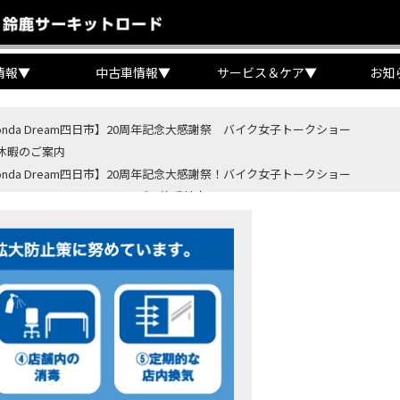
情報
▼
中古車情報
▼
サービス＆ケア
▼
お知
onda Dream四日市】20周年記念大感謝祭 バイク女子トークショー
休暇のご案内
onda Dream四日市】20周年記念大感謝祭！バイク女子トークショー
B400 SUPER FORE E-Clutchご予約受付中！
BR400R FOUR E-Clutch ご予約受付中！
ondaバイク】【タイヤ交換】鈍感な私が初めて性能を実感した【三重県】【Hond
4・5 鈴鹿８時間耐久ロードレースTSRを一緒に応援しましょう！
OD クロモリアクスルシャフトお客様のバイクで体感試走
重→香川】このバイク、なんだと思いますか？【ホンダ バイク】【Honda DR
カ・コーラ”鈴鹿８時間耐久ロードレース 第47回大会「TSR応援席プレミアム
ンダ バイク】バイクを長持ちさせる洗車を教えてもらった【プロの裏ワザ】
ンダ バイク】CRF1100L Africa Twinは女性ライダーでも快適か？四国ツー
ダ バイク】DCTが搭載しているバイクに試乗したんだけどなめてました・・【Rebel 1100 S