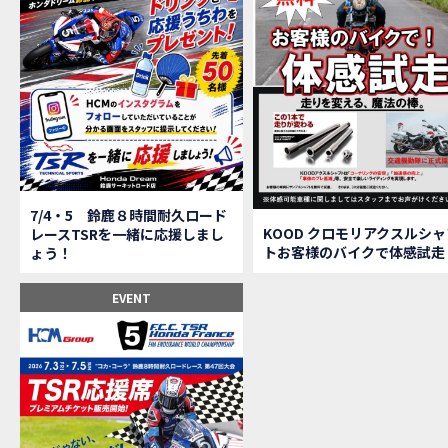
【鈴
MOVIE
全員
MOVIE
バイ
MOVIE
温泉
MOVIE
【梅
MOVIE
ＨＣ
MOVIE
ＨＣ
MOVIE
モト
MOVIE
Hon
MOVIE
7/4・5 鈴鹿８時間耐久ロード
Hon
MOVIE
KOOD クロモリアクスルシャ
レースTSRを一緒に応援しまし
トお客様のバイクで体感試走
ょう！
Hon
MOVIE
２月１２
EVENT
第6
EVENT
Ho
EVENT
Ho
MOVIE
N
NEW BIKE
N
NEW BIKE
Ho
MOVIE