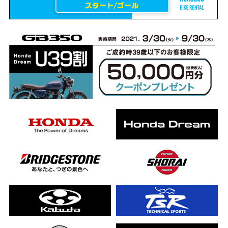
erCub
ライダーの4日間！ポケふた全制覇ツーリング Honda CB1000F
ります！
んと一日笑った【ポケふた】Honda
した！ポケふた探し第1弾【モトブログ】
CB
った結果