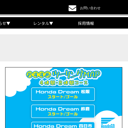
お問い合わせ
らせ
▼
レンタル
▼
採用情報
a DREAM】
EAM】【三重県】
チケット販売開始！」
リング【X-ADVオーナー目線】
 Edition Dual Clutch Transmission】