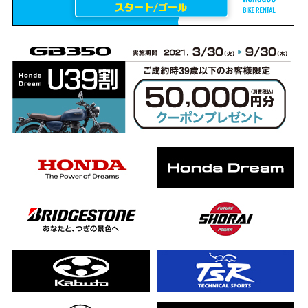
erCub
ライダーの4日間！ポケふた全制覇ツーリング Honda CB1000F
ります！
んと一日笑った【ポケふた】Honda
した！ポケふた探し第1弾【モトブログ】
CB
った結果