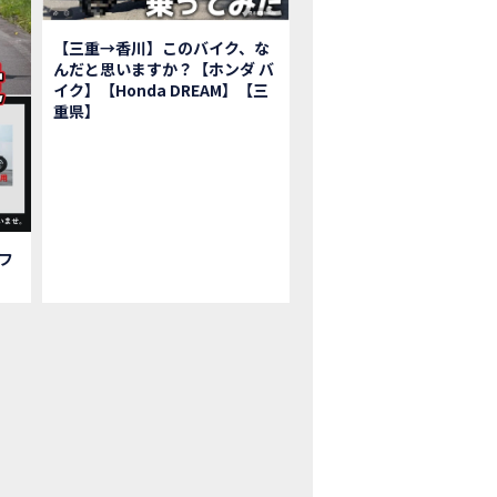
鹿ツインサーキット】バイク＆クルマ夢のコラボイベント！「HCM２＆４サ
初対面！バイク女子6人がツーリング行ったらwww
【三重→香川】このバイク、な
ク女子6人でツーリング行った結果ww！後編
んだと思いますか？【ホンダ バ
1泊。いつもソロの女性ライダー、大人のマスツーリングへついていった【三重〜長
イク】【Honda DREAM】【三
重県】
本まどかさんコラボ】CIVIC TYPE R♪ スタッフオススメの鈴鹿ドライブへ
Ｍ２＆４サーキットフェス2023 紹介動画②
Ｍ２＆４サーキットフェス2023 紹介動画①
ベはつこさんコラボ動画
da Dream 四日市のご紹介
da Dream 鈴鹿のご紹介
フ
da Dream 松阪のご紹介
日 牡蠣ツーリングフォトギャラリー
回オフロードスクールフォトギャラリー
nda Dream鈴鹿・松阪・四日市 ３店舗合同周年祭フォトギャラリー
nda Dream鈴鹿・松阪・四日市 ３店舗合同周年祭レポート
EW BIKE「HAWK 11」新型ロードスポーツモデル HAWK 11を発売！
EW BIKE「ダックス125」新型レジャーバイク ダックス125を発売！
nda Dream 鈴鹿 オフロードスクール紹介