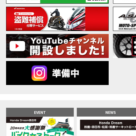
【バ
MOVIE
20
MOVIE
NEW BIKE
NEWS
【バ
MOVIE
【バ
MOVIE
【バ
MOVIE
新型ス
MOVIE
【世
MOVIE
【バ
MOVIE
【バ
MOVIE
【バ
MOVIE
おめ
MOVIE
【激
MOVIE
正統
MOVIE
EVENT
NEWS
女が
MOVIE
【福
MOVIE
大型
MOVIE