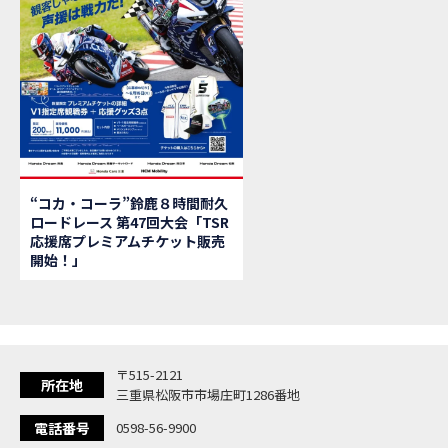
【新
MOVIE
【県
MOVIE
「
NEW BIKE
大
NEW BIKE
ク
NEW BIKE
「
NEW BIKE
「C
NEW BIKE
「
NEW BIKE
“コカ・コーラ”鈴鹿８時間耐久
「
NEW BIKE
ロードレース 第47回大会「TSR
【イ
EVENT
応援席プレミアムチケット販売
Ho
MOVIE
開始！」
「
NEW BIKE
「
NEW BIKE
「
NEW BIKE
「
NEW BIKE
〒515-2121
「
NEW BIKE
所在地
三重県松阪市市場庄町1286番地
「
NEW BIKE
電話番号
0598-56-9900
「C
NEW BIKE