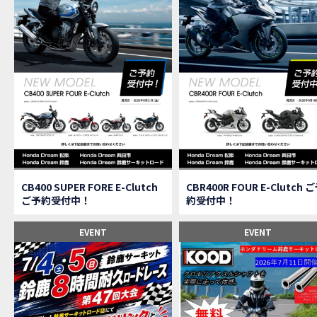
【速
MOVIE
【女
MOVIE
ス
NEW BIKE
【C
MOVIE
CAMPAIGN
【ア
MOVIE
【女
MOVIE
【C
MOVIE
【中
MOVIE
【鈴
MOVIE
CAMPAIGN
CB400 SUPER FORE E-Clutch
CBR400R FOUR E-Clutch 
【祝
MOVIE
ご予約受付中！
約受付中！
【シ
MOVIE
【ホ
EVENT
EVENT
MOVIE
【鈴
MOVIE
CL
MOVIE
【梅
MOVIE
憧れ
MOVIE