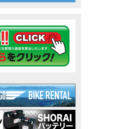
26年7月〜11月イベントのご案内
ンダ バイク】 ホンダドリーム鈴鹿の未公開シーン【モトベはつこ】
のアフリカツインどう？妹とHondaDreamのバイク全部見た結果｜Honda Sup
ダ バイク】「ボカロ文化」を知ろう ナビゲーションをスキップ 検索 作成 6 アバターの画像 三重県を巡る女性
重県下最大級のバイクイベント］2026MIE BIKE FES開催 情報2
重県下最大級のバイクイベント］2026MIE BIKE FES開催 情報１
免許取得サポートキャンペーン実施中！
重県下最大級のバイクイベント］2026MIE BIKE FES開催
ンダ バイク】【バイク女子】怖くて乗れなかったあの憧れバイク、ついに乗
ンダ バイク】バイクが動かなくなった…原因不明で入院します
Rebel 250 E-Clutch シリーズ 洋用品購入サポートキャンペーン
ンダ バイク】CB1000F 4台で三重県ツーリング！梅本まどかさん、MIISAさ
ンダ バイク】【GB350C S】梅本まどかさんと三重県ツーリング満喫しま
ンダドリーム新春初売り特別企画】のご紹介！！
なことある？！CB1000Fでツーリングイベントに参戦したのだが・・
車】CB1000Fで11時間ツーリングした素直なレビュー【モトブログ】Honda 
故寸前】200kmレッカー、そしてさらなる原因が判明し、修理代が膨れ上が
Dio Lite 新基準原付 販売中！