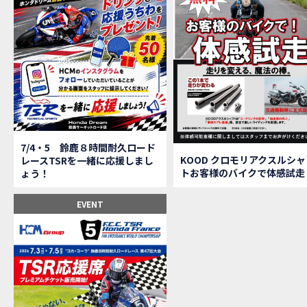
【鈴
MOVIE
全員
MOVIE
バイ
MOVIE
温泉
MOVIE
【梅
MOVIE
ＨＣ
MOVIE
ＨＣ
MOVIE
モト
MOVIE
Hon
MOVIE
7/4・5 鈴鹿８時間耐久ロード
Hon
MOVIE
KOOD クロモリアクスルシャ
レースTSRを一緒に応援しまし
トお客様のバイクで体感試走
ょう！
Hon
MOVIE
２月１２
EVENT
第6
EVENT
Ho
EVENT
Ho
MOVIE
N
NEW BIKE
N
NEW BIKE
Ho
MOVIE