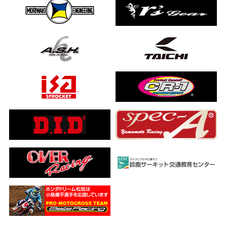
ました…
a ADV160
ub(JA59)
とになりました
【バイク女子ツーリング】
ングを楽しめるのか検証してみた｜Honda ゴールドウイング