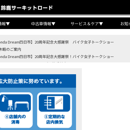
情報
▼
中古車情報
▼
サービス＆ケア
▼
お知
onda Dream四日市】20周年記念大感謝祭 バイク女子トークショー
休暇のご案内
onda Dream四日市】20周年記念大感謝祭！バイク女子トークショー
B400 SUPER FORE E-Clutchご予約受付中！
BR400R FOUR E-Clutch ご予約受付中！
ondaバイク】【タイヤ交換】鈍感な私が初めて性能を実感した【三重県】【Hond
4・5 鈴鹿８時間耐久ロードレースTSRを一緒に応援しましょう！
OD クロモリアクスルシャフトお客様のバイクで体感試走
重→香川】このバイク、なんだと思いますか？【ホンダ バイク】【Honda DR
カ・コーラ”鈴鹿８時間耐久ロードレース 第47回大会「TSR応援席プレミアム
ンダ バイク】バイクを長持ちさせる洗車を教えてもらった【プロの裏ワザ】
ンダ バイク】CRF1100L Africa Twinは女性ライダーでも快適か？四国ツー
ダ バイク】DCTが搭載しているバイクに試乗したんだけどなめてました・・【Rebel 1100 S