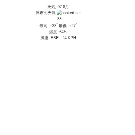
天気, 07 8月
IVERSARY」を 受注期間限定で発売
津市の天気
650R E-Clutch
+
33
°
°
最高:
+
33
最低:
+
27
湿度:
64%
部変更し発売
風速:
ESE - 24 KPH
し発売
さんの人気を探ってきましたスペシャル！！メチャクチャ楽しかったです❤
ざいました！
楽しみ方|Honda supercub
 X-ADV
トロール