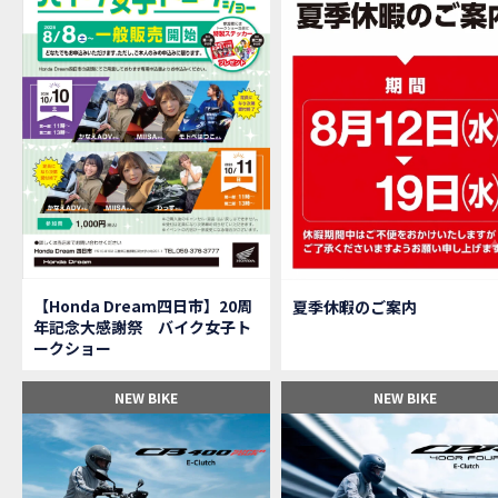
【M
MOVIE
大
NEW BIKE
【三重
MOVIE
【女
MOVIE
オイ
MOVIE
「
NEW BIKE
「
NEW BIKE
軽
NEW BIKE
【Ho
MOVIE
P
NEW BIKE
【バ
MOVIE
【Honda Dream四日市】20周
夏季休暇のご案内
【バ
MOVIE
年記念大感謝祭 バイク女子ト
【H
EVENT
ークショー
【CB
MOVIE
【カ
MOVIE
NEW BIKE
NEW BIKE
【新
MOVIE
【納
MOVIE
三重
MOVIE