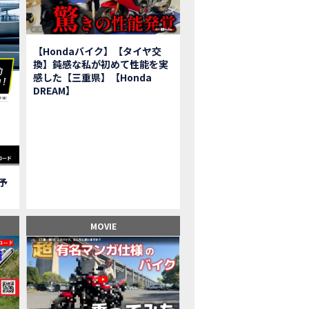
報】2025年モデルHonda X-ADV契約しました！新型のどこが凄いかチェッ
子ツーリング】秋の女子ツーリングin鳥羽・伊勢 【Honda Dream 松阪】
ーパーカブFinal Edition/HELLP KITTY在庫車あります！
【Hondaバイク】【タイヤ交
BR1000RR-R】スーパースポーツバイクで三重県の新スポットを巡る女子ツーリング|Honda
換】鈍感な私が初めて性能を実
三重県下 Honda Dreamにてレンタルバイクキャンペーン実施中💫
感した【三重県】【Honda
フリカツイン】憧れの大型バイクで1泊2日マスツーリング｜三重県〜静岡県｜Honda C
DREAM】
子ツーリング】穴場スポット満載！三重の美味しいもの・パワースポット！【Hon
BR600RR】憧れのSSバイクで女子ツーリング|三重県 松阪スタート！Honda Rebe
級レベル】スクーター乗りの女性ライダーがライティングスクールに潜入【HMS】H
鹿サーキット】ホンダモーターサイクリストスクールを体験してきました【
【買取強化中】乗らないバイクはHonda Dreamへ！
ご予
】Honda CL500納車「かなえさんバイク売れました！」連絡があり行ってき
ンガーソングライター茉ひるさんご来店】ホンダドリーム四日市
ンダドリーム鈴鹿サーキットロード】オープン当日イベントレポ！
MOVIE
鹿サーキットに近い！】ホンダドリーム鈴鹿サーキットロードOPEN！ #茉ひ
500売却！X-ADVオーナーの素直な理由。〇〇で納得の買取してもらいました|Hond
本まどかさんコラボ】CIVIC TYPE R♪スタッフオススメの鈴鹿ドライブへ！
の大型バイク試乗！4輪走行は驚きの…【Honda GoldWing AfricaTwin