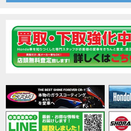
20
EVENT
【ホ
MOVIE
最新
MOVIE
【ホン
MOVIE
［三
EVENT
［三
EVENT
CAMPAIGN
［三
EVENT
【ホ
MOVIE
【ホ
MOVIE
CAMPAIGN
【ホ
MOVIE
【ホ
MOVIE
【ホ
MOVIE
こん
MOVIE
【新
MOVIE
【事
MOVIE
NEW BIKE
NEWS