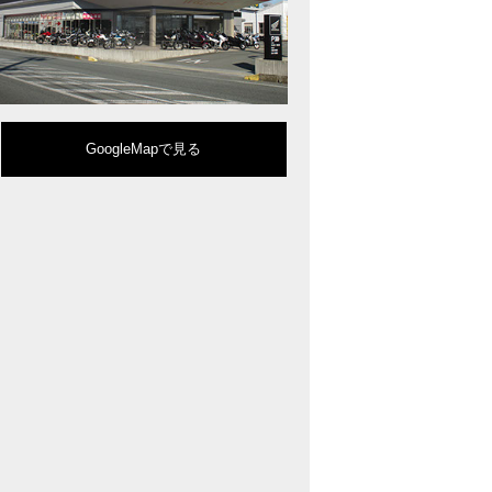
型クルーザーモデル「Rebel 1100」を新発売!!
りスポーティーなイメージを強化『CBR650R』を発表!
eo Sports Caféシリーズのミドルクラスモデル『CB650R』を発表！
ルモデルチェンジした 新型「PCX」「PCX160」「PCX e:HEV」を発表!
販売を予定するグローバルモデルがHondaバイクWebサイトで公開されまし
CRF250L」「CRF250 RALLY」をフルモデルチェンジし発表！
GoogleMapで見る