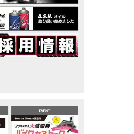
イク女子】高速道路走行中にバイクから異音が。レッカーされる事態になり
25X-ADV 最高の旅バイクで街乗りも最適！ADVが20台でツーリングしました｜Hond
CB1000F販売中！！
イク女子】ごめんなさい。大切なツーリングでやらかしてしまった…
イク女子】下道444kmぶっ通しで走った結果がヤバかった
イク女子】最安！三重→東京〇〇〇円で行けちゃった
ーパーカブ110レビュー！C125 CT125で女子ツーリング 最高！Honda Super C
界一の燃費Super cub】給油せずにどこまで行けるかやってみたら大変なこ
イク女子の挑戦】世界一の最強バイクでついにやります。
イク女子】この動画を見たらイライラするかもしれません。ごめんなさい。
イク用ドラレコ】センサーで感知！駐車場でバイクの周りを…
でたい人生初バイク納車！スタッフがまさかの対応…
カワ女子登場】バイク女子はツーリング中も〇〇が大好き♡
派NC750X！大型二輪教習から10年目の素直な感想|Honda NC750X DCT
EVENT
乗るバイクじゃない？低身長女が検証します
井1泊ツーリング】バイク女子、仲悪いって本当？
ツアラー！Gold Wing Tour 50th ANNIVWRSARYは女性ライダーでもツーリ