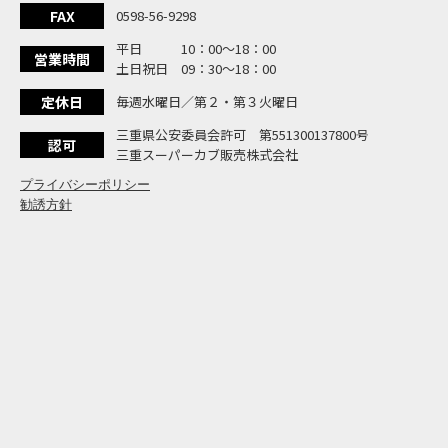
大
NEW BIKE
FAX
0598-56-9298
よ
NEW BIKE
平日 10：00〜18：00
N
営業時間
NEW BIKE
土日祝日 09：30〜18：00
フ
NEW BIKE
定休日
毎週水曜日／第２・第３火曜日
国内
NEWS
「
三重県公安委員会許可 第551300137800号
NEW BIKE
認可
三重スーパーカブ販売株式会社
プライバシーポリシー
勧誘方針