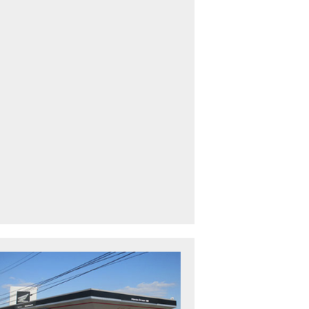
車中古車多数】三重県でバイクを探すなら！HondaDream松阪【ホンダ二輪
下最大規模】三重県でバイクを探すなら！HondaDream鈴鹿【ホンダ二輪車
CBR400R」「400X」の仕様 を一部変更し発売!
型プレミアムツアラー「Gold Wing」 シリーズのカラーバリエーション を一
ルーザーモデル 「Rebel 250 S Edition」 に新色を追加し発表！
CT125・ハンターカブ」 に新色を追加し発売！
B1100 EX Final Edition」「CB1100 RS Final Edition」を発売
モンキー125」に5速トランスミッションを採用した新エンジンを搭載し発売
スーパーカブ C125」に環境性能を向上させた新エンジンを搭載し発売！
ベントレポート】2021年 7月25日 敦賀ツーリング
ndaDream鈴鹿 オフロードスクール紹介
ADV150」に受注期間限定のカラーリングを設定し発売！
GB350」「GB350 S」新型ロードスポーツモデル GB350・GB350 S を発売！
フォルツァ」軽二輪スクーター フォルツァ をモデルチェンジし発売！
X-ADV」大型クロスオーバーモデル X-ADV をフルモデルチェンジし発売！
CB1000R」のヘッドライト等の外観デザインやカラーリングの変更など熟成
NC750X」大型スポーツモデル NC750X をフルモデルチェンジし発売！
B1300 SUPER FOUR」「CB1300 SUPER BOL D’OR」ならびに「CB1300 SUPER FOUR SP」「C