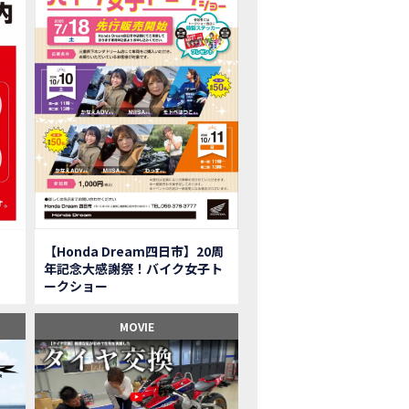
onkey125】初めてモンキー！意外な◯◯へ行って来た【三重ホンダヒート】
型ツアラー「Gold Wing Tour」と特別仕様の 「Gold Wing Tour 50th ANN
県】女性ライダーツーリングを満喫しました｜CB1000HORNET CB750HORNET CB
子ツーの実態】恥ずかしいけど、暴露しました。
ル交換に行ったつもりが…まさかの大出費！？
CRF250 RALLY」「CRF250 RALLY＜s＞」の カラーリング設定と仕様を一
CRF250L」「CRF250L＜s＞」のカラーリング設定と 仕様を一部変更し発売
二輪スーパースポーツモデル「CBR250RR」の カラーバリエーションを変更
nda Dream鈴鹿】20周年記念・大感謝祭イベント 大人気バイク女子が大集合・・Honda Dream
ROJECT BIG1 Final Edition CB 1300在庫車あります！
イク女子】急遽、愛車とお別れ…ついにあのバイクに乗れた
【Honda Dream四日市】20周
イク女子】オイル交換だけのつもりが、まさかのアレを交換することに！？
年記念大感謝祭！バイク女子ト
onda Dream 鈴鹿２０周年記念大感謝祭】 多くの方のご来店ありがとうご
ークショー
650R E-Clutch】X-ADVでDCTに5年乗った私が素直にレビュー｜Honda X-ADV
ブでアクセル全開】女性ライダーで耐久レース参戦！レースだけじゃないサーキットの
MOVIE
型X-ADV】最初のカスタムはこれ！ガラスコーティングもしちゃいました|Honda
車】新型X-ADV初走行！3台乗り継いだ私の素直な感想｜DCT クルーズコン
県下 Honda Dream4店舗にて新春キャンペーンを開催