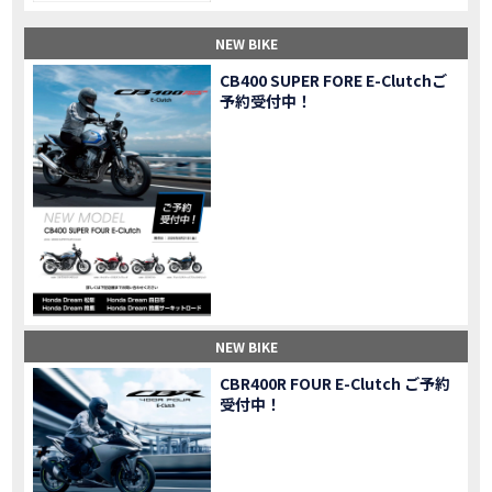
【納車】新型X-ADV初走行！3台乗り継いだ私の素直な感想｜DCT クルーズコントロール
MOVIE
NEW BIKE
三重県下 Honda Dream4店舗にて新春キャンペーンを開催
MOVIE
【速報】2025年モデルHonda X-ADV契約しました！新型のどこが凄いかチェックしてきた！
MOVIE
CB400 SUPER FORE E-Clutchご
予約受付中！
【女子ツーリング】秋の女子ツーリングin鳥羽・伊勢 【Honda Dream 松阪】
MOVIE
スーパーカブFinal Edition/HELLP KITTY在庫車あります！
NEW BIKE
【CBR1000RR-R】スーパースポーツバイクで三重県の新スポットを巡る女子ツーリング|Honda CBR1000RRR Rebel1100 500 250
MOVIE
三重県下 Honda Dreamにてレンタルバイクキャンペーン実施中💫
CAMPAIGN
【アフリカツイン】憧れの大型バイクで1泊2日マスツーリング｜三重県〜静岡県｜Honda CL500 AfricaTwin
MOVIE
【女子ツーリング】穴場スポット満載！三重の美味しいもの・パワースポット！【Honda Dream 松阪】
MOVIE
【CBR600RR】憧れのSSバイクで女子ツーリング|三重県 松阪スタート！Honda Rebel250•500
MOVIE
【中級レベル】スクーター乗りの女性ライダーがライティングスクールに潜入【HMS】Honda 400X
MOVIE
【鈴鹿サーキット】ホンダモーターサイクリストスクールを体験してきました【バイク女子】
MOVIE
NEW BIKE
【買取強化中】乗らないバイクはHonda Dreamへ！
CAMPAIGN
CBR400R FOUR E-Clutch ご予約
【祝】Honda CL500納車「かなえさんバイク売れました！」連絡があり行ってきました
MOVIE
受付中！
【シンガーソングライター茉ひるさんご来店】ホンダドリーム四日市
MOVIE
【ホンダドリーム鈴鹿サーキットロード】オープン当日イベントレポ！
MOVIE
【鈴鹿サーキットに近い！】ホンダドリーム鈴鹿サーキットロードOPEN！ #茉ひる
MOVIE