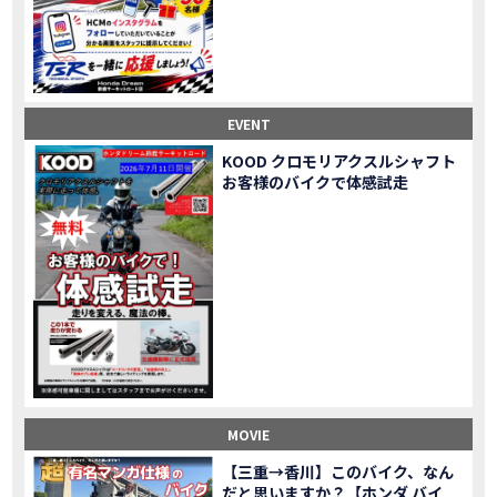
Honda Dream鈴鹿・松阪・四日市 ３店舗合同周年祭レポート
MOVIE
NEW BIKE「HAWK 11」新型ロードスポーツモデル HAWK 11を発売！
NEW BIKE
NEW BIKE「ダックス125」新型レジャーバイク ダックス125を発売！
NEW BIKE
Honda Dream 鈴鹿 オフロードスクール紹介
MOVIE
【新車中古車多数】三重県でバイクを探すなら！HondaDream松阪【ホンダ二輪車専門店】
MOVIE
EVENT
【県下最大規模】三重県でバイクを探すなら！HondaDream鈴鹿【ホンダ二輪車専門店】
MOVIE
KOOD クロモリアクスルシャフト
「CBR400R」「400X」の仕様 を一部変更し発売!
お客様のバイクで体感試走
NEW BIKE
大型プレミアムツアラー「Gold Wing」 シリーズのカラーバリエーション を一部変更し発売!
NEW BIKE
クルーザーモデル 「Rebel 250 S Edition」 に新色を追加し発表！
NEW BIKE
「CT125・ハンターカブ」 に新色を追加し発売！
NEW BIKE
「CB1100 EX Final Edition」「CB1100 RS Final Edition」を発売
NEW BIKE
「モンキー125」に5速トランスミッションを採用した新エンジンを搭載し発売！
NEW BIKE
「スーパーカブ C125」に環境性能を向上させた新エンジンを搭載し発売！
NEW BIKE
【イベントレポート】2021年 7月25日 敦賀ツーリング
EVENT
HondaDream鈴鹿 オフロードスクール紹介
MOVIE
MOVIE
「ADV150」に受注期間限定のカラーリングを設定し発売！
NEW BIKE
「GB350」「GB350 S」新型ロードスポーツモデル GB350・GB350 S を発売！
NEW BIKE
【三重→香川】このバイク、なん
だと思いますか？【ホンダ バイ
「フォルツァ」軽二輪スクーター フォルツァ をモデルチェンジし発売！
NEW BIKE