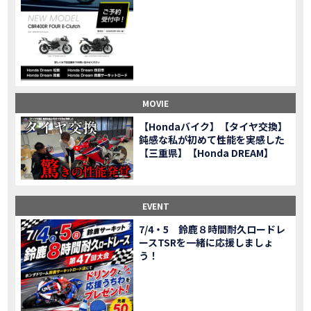
CL500売却！X-ADVオーナーの素直な理由。〇〇で納得の買取してもらいました|Honda X-ADV
MOVIE
【梅本まどかさんコラボ】CIVIC TYPE R♪スタッフオススメの鈴鹿ドライブへ！【後編】
MOVIE
憧れの大型バイク試乗！4輪走行は驚きの…【Honda GoldWing AfricaTwin】試乗会in鈴鹿ツインサーキット
MOVIE
【鈴鹿ツインサーキット】バイク＆クルマ夢のコラボイベント！「HCM２＆４サーキットフェス」レポ
MOVIE
全員初対面！バイク女子6人がツーリング行ったらwww
MOVIE
バイク女子6人でツーリング行った結果ww！後編
MOVIE
MOVIE
温泉1泊。いつもソロの女性ライダー、大人のマスツーリングへついていった【三重〜長野•茶臼山高原経由】Honda CL500
MOVIE
【Hondaバイク】【タイヤ交換】
【梅本まどかさんコラボ】CIVIC TYPE R♪ スタッフオススメの鈴鹿ドライブへ！【前編】
MOVIE
鈍感な私が初めて性能を実感した
ＨＣＭ２＆４サーキットフェス2023 紹介動画②
【三重県】【Honda DREAM】
MOVIE
ＨＣＭ２＆４サーキットフェス2023 紹介動画①
MOVIE
モトベはつこさんコラボ動画
MOVIE
Honda Dream 四日市のご紹介
EVENT
MOVIE
Honda Dream 鈴鹿のご紹介
MOVIE
7/4・5 鈴鹿８時間耐久ロードレ
ースTSRを一緒に応援しましょ
Honda Dream 松阪のご紹介
MOVIE
う！
２月１２日 牡蠣ツーリングフォトギャラリー
第6回オフロードスクールフォトギャラリー
EVENT
Honda Dream鈴鹿・松阪・四日市 ３店舗合同周年祭フォトギャラリー
EVENT