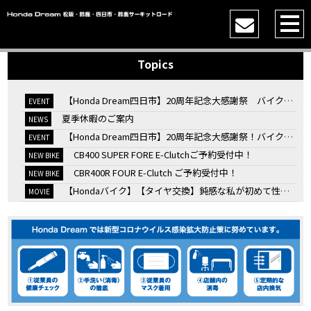
Topics
【Honda Dream四日市】20周年記念大感謝祭 バイク女子トークショー
EVENT
夏季休暇のご案内
NEWS
【Honda Dream四日市】20周年記念大感謝祭！バイク女子トークショー
EVENT
CB400 SUPER FORE E-Clutchご予約受付中！
NEW BIKE
CBR400R FOUR E-Clutch ご予約受付中！
NEW BIKE
【Hondaバイク】【タイヤ交換】鈍感な私が初めて性能を実感した【三重県】【Honda DREAM】
MOVIE
7/4・5 鈴鹿８時間耐久ロードレースTSRを一緒に応援しましょう！
EVENT
KOOD クロモリアクスルシャフトお客様のバイクで体感試走
EVENT
【三重→香川】このバイク、なんだと思いますか？【ホンダ バイク】【Honda DREAM】【三重県】
MOVIE
“コカ・コーラ”鈴鹿８時間耐久ロードレース 第47回大会「TSR応援席プレミアムチケット販売開始！」
EVENT
【ホンダ バイク】バイクを長持ちさせる洗車を教えてもらった【プロの裏ワザ】
MOVIE
【ホンダ バイク】CRF1100L Africa Twinは女性ライダーでも快適か？四国ツーリング【X-ADVオーナー目線】
MOVIE