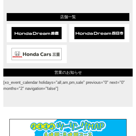
店舗一覧
営業のお知らせ
[xo_event_calendar holidays="all,am,pm,sale" previous="0" next="0"
months="2" navigation="false"]