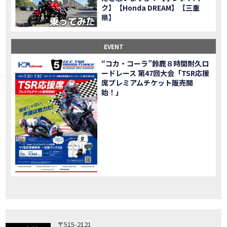
ク】【Honda DREAM】【三重
「X-ADV」大型クロスオーバーモデル X-ADV をフルモデルチェンジし発売！
NEW BIKE
県】
「CB1000R」のヘッドライト等の外観デザインやカラーリングの変更など熟成を図り発売！
NEW BIKE
「NC750X」大型スポーツモデル NC750X をフルモデルチェンジし発売！
NEW BIKE
EVENT
「CB1300 SUPER FOUR」「CB1300 SUPER BOL D’OR」ならびに「CB1300 SUPER FOUR SP」「CB1300 SUPER BOL D’OR SP」に先進の電子制御デバイスを採用し発売！
NEW BIKE
“コカ・コーラ”鈴鹿８時間耐久ロ
大型クルーザーモデル「Rebel 1100」を新発売!!
NEW BIKE
ードレース 第47回大会「TSR応援
よりスポーティーなイメージを強化『CBR650R』を発表!
NEW BIKE
席プレミアムチケット販売開
Neo Sports Caféシリーズのミドルクラスモデル『CB650R』を発表！
始！」
NEW BIKE
フルモデルチェンジした 新型「PCX」「PCX160」「PCX e:HEV」を発表!
NEW BIKE
国内販売を予定するグローバルモデルがHondaバイクWebサイトで公開されました！
NEWS
「CRF250L」「CRF250 RALLY」をフルモデルチェンジし発表！
NEW BIKE
〒515-2121