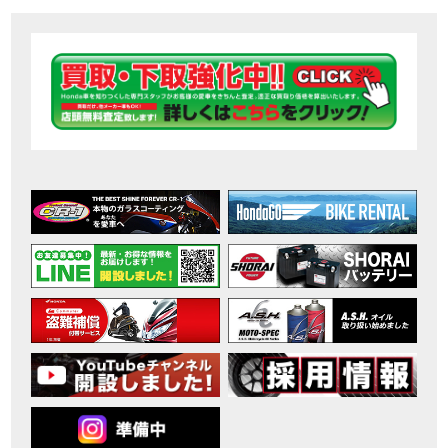
【ホンダ バイク】DCTが搭載しているバイクに試乗したんだけどなめてました・・【Rebel 1100 S Edition Dual Clutch Transmission】
MOVIE
2026年7月〜11月イベントのご案内
EVENT
【ホンダ バイク】 ホンダドリーム鈴鹿の未公開シーン【モトベはつこ】
MOVIE
最新のアフリカツインどう？妹とHondaDreamのバイク全部見た結果｜Honda SuperCub
MOVIE
【ホンダ バイク】「ボカロ文化」を知ろう ナビゲーションをスキップ 検索 作成 6 アバターの画像 三重県を巡る女性ライダーの4日間！ポケふた全制覇ツーリング Honda CB1000F
MOVIE
［三重県下最大級のバイクイベント］2026MIE BIKE FES開催 情報2
EVENT
［三重県下最大級のバイクイベント］2026MIE BIKE FES開催 情報１
EVENT
免許取得サポートキャンペーン実施中！
CAMPAIGN
［三重県下最大級のバイクイベント］2026MIE BIKE FES開催
EVENT
【ホンダ バイク】【バイク女子】怖くて乗れなかったあの憧れバイク、ついに乗ります！
MOVIE
【ホンダ バイク】バイクが動かなくなった…原因不明で入院します
MOVIE
Rebel 250 E-Clutch シリーズ 洋用品購入サポートキャンペーン
CAMPAIGN
【ホンダ バイク】CB1000F 4台で三重県ツーリング！梅本まどかさん、MIISAさんと一日笑った【ポケふた】Honda
MOVIE
【ホンダ バイク】【GB350C S】梅本まどかさんと三重県ツーリング満喫しました！ポケふた探し第1弾【モトブログ】
MOVIE
【ホンダドリーム新春初売り特別企画】のご紹介！！
MOVIE
こんなことある？！CB1000Fでツーリングイベントに参戦したのだが・・
MOVIE
【新車】CB1000Fで11時間ツーリングした素直なレビュー【モトブログ】Honda CB
MOVIE