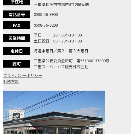
所在地
三重県松阪市市場庄町1286番地
電話番号
0598-56-9900
FAX
0598-56-9298
平日 10：00〜18：00
営業時間
土日祝日 09：30〜18：00
定休日
毎週水曜日／第２・第３火曜日
三重県公安委員会許可 第551300137800号
認可
三重スーパーカブ販売株式会社
プライバシーポリシー
勧誘方針