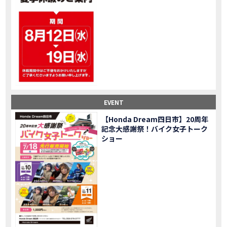
大型ツアラー！Gold Wing Tour 50th ANNIVWRSARYは女性ライダーでもツーリングを楽しめるのか検証してみた｜Honda ゴールドウイング
MOVIE
【Monkey125】初めてモンキー！意外な◯◯へ行って来た【三重ホンダヒート】
MOVIE
大型ツアラー「Gold Wing Tour」と特別仕様の 「Gold Wing Tour 50th ANNIVERSARY」を 受注期間限定で発売
NEW BIKE
【三重県】女性ライダーツーリングを満喫しました｜CB1000HORNET CB750HORNET CB650R E-Clutch
MOVIE
【女子ツーの実態】恥ずかしいけど、暴露しました。
MOVIE
オイル交換に行ったつもりが…まさかの大出費！？
MOVIE
「CRF250 RALLY」「CRF250 RALLY＜s＞」の カラーリング設定と仕様を一部変更し発売
NEW BIKE
EVENT
「CRF250L」「CRF250L＜s＞」のカラーリング設定と 仕様を一部変更し発売
NEW BIKE
軽二輪スーパースポーツモデル「CBR250RR」の カラーバリエーションを変更し発売
NEW BIKE
【Honda Dream四日市】20周年
記念大感謝祭！バイク女子トーク
【Honda Dream鈴鹿】20周年記念・大感謝祭イベント 大人気バイク女子が大集合・・Honda Dreamさんの人気を探ってきましたスペシャル！！メチャクチャ楽しかったです❤
MOVIE
ショー
PROJECT BIG1 Final Edition CB 1300在庫車あります！
NEW BIKE
【バイク女子】急遽、愛車とお別れ…ついにあのバイクに乗れた
MOVIE
【バイク女子】オイル交換だけのつもりが、まさかのアレを交換することに！？
MOVIE
【Honda Dream 鈴鹿２０周年記念大感謝祭】 多くの方のご来店ありがとうございました！
EVENT
【CB650R E-Clutch】X-ADVでDCTに5年乗った私が素直にレビュー｜Honda X-ADV
MOVIE
【カブでアクセル全開】女性ライダーで耐久レース参戦！レースだけじゃないサーキットの楽しみ方|Honda supercub
MOVIE
【新型X-ADV】最初のカスタムはこれ！ガラスコーティングもしちゃいました|Honda X-ADV
MOVIE