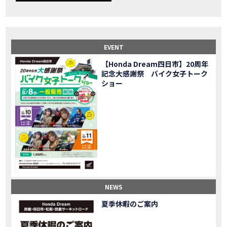
【事故寸前】200kmレッカー、そしてさらなる原因が判明し、修理代が膨れ上がった結果
MOVIE
Dio Lite 新基準原付 販売中！
NEW BIKE
NEWS
【バイク女子】高速道路走行中にバイクから異音が。レッカーされる事態になりました…
MOVIE
2025X-ADV 最高の旅バイクで街乗りも最適！ADVが20台でツーリングしました｜Honda ADV160
MOVIE
EVENT
CB1000F販売中！！
NEW BIKE
NEWS
【Honda Dream四日市】20周年
【バイク女子】ごめんなさい。大切なツーリングでやらかしてしまった…
MOVIE
記念大感謝祭 バイク女子トーク
【バイク女子】下道444kmぶっ通しで走った結果がヤバかった
MOVIE
ショー
【バイク女子】最安！三重→東京〇〇〇円で行けちゃった
MOVIE
新型スーパーカブ110レビュー！C125 CT125で女子ツーリング 最高！Honda Super Cub(JA59)
MOVIE
【世界一の燃費Super cub】給油せずにどこまで行けるかやってみたら大変なことになりました
MOVIE
【バイク女子の挑戦】世界一の最強バイクでついにやります。
MOVIE
【バイク女子】この動画を見たらイライラするかもしれません。ごめんなさい。
MOVIE
【バイク用ドラレコ】センサーで感知！駐車場でバイクの周りを…
MOVIE
おめでたい人生初バイク納車！スタッフがまさかの対応…
MOVIE
【激カワ女子登場】バイク女子はツーリング中も〇〇が大好き♡
MOVIE
NEWS
正統派NC750X！大型二輪教習から10年目の素直な感想|Honda NC750X DCT【バイク女子ツーリング】
MOVIE
夏季休暇のご案内
女が乗るバイクじゃない？低身長女が検証します
MOVIE
【福井1泊ツーリング】バイク女子、仲悪いって本当？
MOVIE