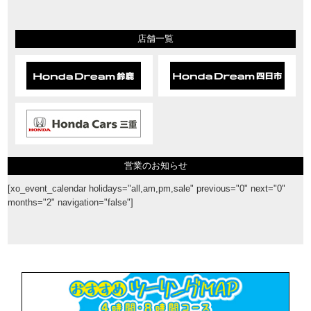
店舗一覧
営業のお知らせ
[xo_event_calendar holidays="all,am,pm,sale" previous="0" next="0"
months="2" navigation="false"]