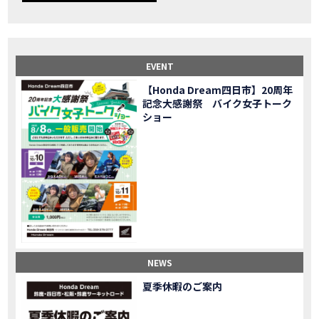
【事故寸前】200kmレッカー、そしてさらなる原因が判明し、修理代が膨れ上がった結果
MOVIE
Dio Lite 新基準原付 販売中！
NEW BIKE
NEWS
【バイク女子】高速道路走行中にバイクから異音が。レッカーされる事態になりました…
MOVIE
2025X-ADV 最高の旅バイクで街乗りも最適！ADVが20台でツーリングしました｜Honda ADV160
MOVIE
EVENT
CB1000F販売中！！
NEW BIKE
NEWS
【Honda Dream四日市】20周年
【バイク女子】ごめんなさい。大切なツーリングでやらかしてしまった…
MOVIE
記念大感謝祭 バイク女子トーク
【バイク女子】下道444kmぶっ通しで走った結果がヤバかった
MOVIE
ショー
【バイク女子】最安！三重→東京〇〇〇円で行けちゃった
MOVIE
新型スーパーカブ110レビュー！C125 CT125で女子ツーリング 最高！Honda Super Cub(JA59)
MOVIE
【世界一の燃費Super cub】給油せずにどこまで行けるかやってみたら大変なことになりました
MOVIE
【バイク女子の挑戦】世界一の最強バイクでついにやります。
MOVIE
【バイク女子】この動画を見たらイライラするかもしれません。ごめんなさい。
MOVIE
【バイク用ドラレコ】センサーで感知！駐車場でバイクの周りを…
MOVIE
おめでたい人生初バイク納車！スタッフがまさかの対応…
MOVIE
【激カワ女子登場】バイク女子はツーリング中も〇〇が大好き♡
MOVIE
NEWS
正統派NC750X！大型二輪教習から10年目の素直な感想|Honda NC750X DCT【バイク女子ツーリング】
MOVIE
夏季休暇のご案内
女が乗るバイクじゃない？低身長女が検証します
MOVIE
【福井1泊ツーリング】バイク女子、仲悪いって本当？
MOVIE