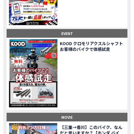
Honda Dream鈴鹿・松阪・四日市 ３店舗合同周年祭レポート
MOVIE
NEW BIKE「HAWK 11」新型ロードスポーツモデル HAWK 11を発売！
NEW BIKE
NEW BIKE「ダックス125」新型レジャーバイク ダックス125を発売！
NEW BIKE
Honda Dream 鈴鹿 オフロードスクール紹介
MOVIE
【新車中古車多数】三重県でバイクを探すなら！HondaDream松阪【ホンダ二輪車専門店】
MOVIE
EVENT
【県下最大規模】三重県でバイクを探すなら！HondaDream鈴鹿【ホンダ二輪車専門店】
MOVIE
KOOD クロモリアクスルシャフト
「CBR400R」「400X」の仕様 を一部変更し発売!
お客様のバイクで体感試走
NEW BIKE
大型プレミアムツアラー「Gold Wing」 シリーズのカラーバリエーション を一部変更し発売!
NEW BIKE
クルーザーモデル 「Rebel 250 S Edition」 に新色を追加し発表！
NEW BIKE
「CT125・ハンターカブ」 に新色を追加し発売！
NEW BIKE
「CB1100 EX Final Edition」「CB1100 RS Final Edition」を発売
NEW BIKE
「モンキー125」に5速トランスミッションを採用した新エンジンを搭載し発売！
NEW BIKE
「スーパーカブ C125」に環境性能を向上させた新エンジンを搭載し発売！
NEW BIKE
【イベントレポート】2021年 7月25日 敦賀ツーリング
EVENT
HondaDream鈴鹿 オフロードスクール紹介
MOVIE
MOVIE
「ADV150」に受注期間限定のカラーリングを設定し発売！
NEW BIKE
「GB350」「GB350 S」新型ロードスポーツモデル GB350・GB350 S を発売！
NEW BIKE
【三重→香川】このバイク、なん
だと思いますか？【ホンダ バイ
「フォルツァ」軽二輪スクーター フォルツァ をモデルチェンジし発売！
NEW BIKE