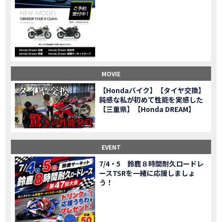
CL500売却！X-ADVオーナーの素直な理由。〇〇で納得の買取してもらいました|Honda X-ADV
MOVIE
【梅本まどかさんコラボ】CIVIC TYPE R♪スタッフオススメの鈴鹿ドライブへ！【後編】
MOVIE
憧れの大型バイク試乗！4輪走行は驚きの…【Honda GoldWing AfricaTwin】試乗会in鈴鹿ツインサーキット
MOVIE
【鈴鹿ツインサーキット】バイク＆クルマ夢のコラボイベント！「HCM２＆４サーキットフェス」レポ
MOVIE
全員初対面！バイク女子6人がツーリング行ったらwww
MOVIE
バイク女子6人でツーリング行った結果ww！後編
MOVIE
MOVIE
温泉1泊。いつもソロの女性ライダー、大人のマスツーリングへついていった【三重〜長野•茶臼山高原経由】Honda CL500
MOVIE
【Hondaバイク】【タイヤ交換】
【梅本まどかさんコラボ】CIVIC TYPE R♪ スタッフオススメの鈴鹿ドライブへ！【前編】
MOVIE
鈍感な私が初めて性能を実感した
ＨＣＭ２＆４サーキットフェス2023 紹介動画②
【三重県】【Honda DREAM】
MOVIE
ＨＣＭ２＆４サーキットフェス2023 紹介動画①
MOVIE
モトベはつこさんコラボ動画
MOVIE
Honda Dream 四日市のご紹介
EVENT
MOVIE
Honda Dream 鈴鹿のご紹介
MOVIE
7/4・5 鈴鹿８時間耐久ロードレ
ースTSRを一緒に応援しましょ
Honda Dream 松阪のご紹介
MOVIE
う！
２月１２日 牡蠣ツーリングフォトギャラリー
第6回オフロードスクールフォトギャラリー
EVENT
Honda Dream鈴鹿・松阪・四日市 ３店舗合同周年祭フォトギャラリー
EVENT