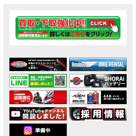
【ホンダ バイク】DCTが搭載しているバイクに試乗したんだけどなめてました・・【Rebel 1100 S Edition Dual Clutch Transmission】
MOVIE
2026年7月〜11月イベントのご案内
EVENT
【ホンダ バイク】 ホンダドリーム鈴鹿の未公開シーン【モトベはつこ】
MOVIE
最新のアフリカツインどう？妹とHondaDreamのバイク全部見た結果｜Honda SuperCub
MOVIE
【ホンダ バイク】「ボカロ文化」を知ろう ナビゲーションをスキップ 検索 作成 6 アバターの画像 三重県を巡る女性ライダーの4日間！ポケふた全制覇ツーリング Honda CB1000F
MOVIE
［三重県下最大級のバイクイベント］2026MIE BIKE FES開催 情報2
EVENT
［三重県下最大級のバイクイベント］2026MIE BIKE FES開催 情報１
EVENT
免許取得サポートキャンペーン実施中！
CAMPAIGN
［三重県下最大級のバイクイベント］2026MIE BIKE FES開催
EVENT
【ホンダ バイク】【バイク女子】怖くて乗れなかったあの憧れバイク、ついに乗ります！
MOVIE
【ホンダ バイク】バイクが動かなくなった…原因不明で入院します
MOVIE
Rebel 250 E-Clutch シリーズ 洋用品購入サポートキャンペーン
CAMPAIGN
【ホンダ バイク】CB1000F 4台で三重県ツーリング！梅本まどかさん、MIISAさんと一日笑った【ポケふた】Honda
MOVIE
【ホンダ バイク】【GB350C S】梅本まどかさんと三重県ツーリング満喫しました！ポケふた探し第1弾【モトブログ】
MOVIE
【ホンダドリーム新春初売り特別企画】のご紹介！！
MOVIE
こんなことある？！CB1000Fでツーリングイベントに参戦したのだが・・
MOVIE
【新車】CB1000Fで11時間ツーリングした素直なレビュー【モトブログ】Honda CB
MOVIE