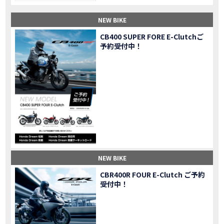
【納車】新型X-ADV初走行！3台乗り継いだ私の素直な感想｜DCT クルーズコントロール
MOVIE
NEW BIKE
三重県下 Honda Dream4店舗にて新春キャンペーンを開催
MOVIE
【速報】2025年モデルHonda X-ADV契約しました！新型のどこが凄いかチェックしてきた！
MOVIE
CB400 SUPER FORE E-Clutchご
予約受付中！
【女子ツーリング】秋の女子ツーリングin鳥羽・伊勢 【Honda Dream 松阪】
MOVIE
スーパーカブFinal Edition/HELLP KITTY在庫車あります！
NEW BIKE
【CBR1000RR-R】スーパースポーツバイクで三重県の新スポットを巡る女子ツーリング|Honda CBR1000RRR Rebel1100 500 250
MOVIE
三重県下 Honda Dreamにてレンタルバイクキャンペーン実施中💫
CAMPAIGN
【アフリカツイン】憧れの大型バイクで1泊2日マスツーリング｜三重県〜静岡県｜Honda CL500 AfricaTwin
MOVIE
【女子ツーリング】穴場スポット満載！三重の美味しいもの・パワースポット！【Honda Dream 松阪】
MOVIE
【CBR600RR】憧れのSSバイクで女子ツーリング|三重県 松阪スタート！Honda Rebel250•500
MOVIE
【中級レベル】スクーター乗りの女性ライダーがライティングスクールに潜入【HMS】Honda 400X
MOVIE
【鈴鹿サーキット】ホンダモーターサイクリストスクールを体験してきました【バイク女子】
MOVIE
NEW BIKE
【買取強化中】乗らないバイクはHonda Dreamへ！
CAMPAIGN
CBR400R FOUR E-Clutch ご予約
【祝】Honda CL500納車「かなえさんバイク売れました！」連絡があり行ってきました
MOVIE
受付中！
【シンガーソングライター茉ひるさんご来店】ホンダドリーム四日市
MOVIE
【ホンダドリーム鈴鹿サーキットロード】オープン当日イベントレポ！
MOVIE
【鈴鹿サーキットに近い！】ホンダドリーム鈴鹿サーキットロードOPEN！ #茉ひる
MOVIE