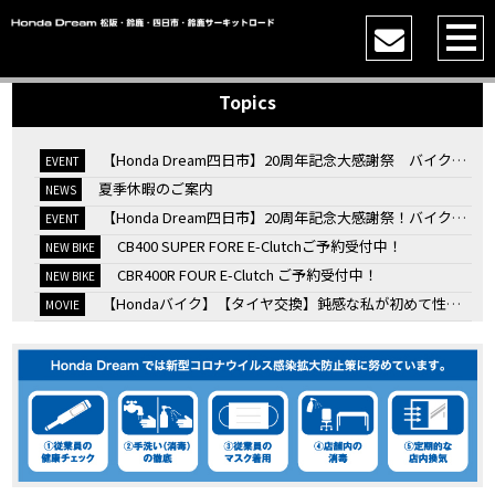
Topics
【Honda Dream四日市】20周年記念大感謝祭 バイク女子トークショー
EVENT
夏季休暇のご案内
NEWS
【Honda Dream四日市】20周年記念大感謝祭！バイク女子トークショー
EVENT
CB400 SUPER FORE E-Clutchご予約受付中！
NEW BIKE
CBR400R FOUR E-Clutch ご予約受付中！
NEW BIKE
【Hondaバイク】【タイヤ交換】鈍感な私が初めて性能を実感した【三重県】【Honda DREAM】
MOVIE
7/4・5 鈴鹿８時間耐久ロードレースTSRを一緒に応援しましょう！
EVENT
KOOD クロモリアクスルシャフトお客様のバイクで体感試走
EVENT
【三重→香川】このバイク、なんだと思いますか？【ホンダ バイク】【Honda DREAM】【三重県】
MOVIE
“コカ・コーラ”鈴鹿８時間耐久ロードレース 第47回大会「TSR応援席プレミアムチケット販売開始！」
EVENT
【ホンダ バイク】バイクを長持ちさせる洗車を教えてもらった【プロの裏ワザ】
MOVIE
【ホンダ バイク】CRF1100L Africa Twinは女性ライダーでも快適か？四国ツーリング【X-ADVオーナー目線】
MOVIE