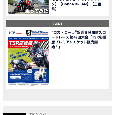
ク】【Honda DREAM】【三重
「X-ADV」大型クロスオーバーモデル X-ADV をフルモデルチェンジし発売！
NEW BIKE
県】
「CB1000R」のヘッドライト等の外観デザインやカラーリングの変更など熟成を図り発売！
NEW BIKE
「NC750X」大型スポーツモデル NC750X をフルモデルチェンジし発売！
NEW BIKE
EVENT
「CB1300 SUPER FOUR」「CB1300 SUPER BOL D’OR」ならびに「CB1300 SUPER FOUR SP」「CB1300 SUPER BOL D’OR SP」に先進の電子制御デバイスを採用し発売！
NEW BIKE
“コカ・コーラ”鈴鹿８時間耐久ロ
大型クルーザーモデル「Rebel 1100」を新発売!!
NEW BIKE
ードレース 第47回大会「TSR応援
よりスポーティーなイメージを強化『CBR650R』を発表!
NEW BIKE
席プレミアムチケット販売開
Neo Sports Caféシリーズのミドルクラスモデル『CB650R』を発表！
始！」
NEW BIKE
フルモデルチェンジした 新型「PCX」「PCX160」「PCX e:HEV」を発表!
NEW BIKE
国内販売を予定するグローバルモデルがHondaバイクWebサイトで公開されました！
NEWS
「CRF250L」「CRF250 RALLY」をフルモデルチェンジし発表！
NEW BIKE
〒515-2121