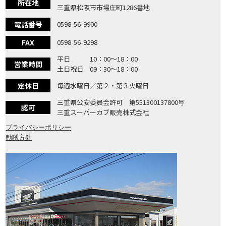
所在地
三重県松阪市市場庄町1286番地
電話番号
0598-56-9900
FAX
0598-56-9298
平日 10：00〜18：00
営業時間
土日祝日 09：30〜18：00
定休日
毎週水曜日／第２・第３火曜日
三重県公安委員会許可 第551300137800号
認可
三重スーパーカブ販売株式会社
プライバシーポリシー
勧誘方針