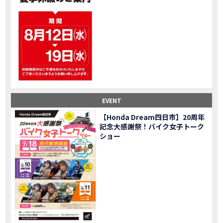
大型ツアラー！Gold Wing Tour 50th ANNIVWRSARYは女性ライダーでもツーリングを楽しめるのか検証してみた｜Honda ゴールドウイング
MOVIE
【Monkey125】初めてモンキー！意外な◯◯へ行って来た【三重ホンダヒート】
MOVIE
大型ツアラー「Gold Wing Tour」と特別仕様の 「Gold Wing Tour 50th ANNIVERSARY」を 受注期間限定で発売
NEW BIKE
【三重県】女性ライダーツーリングを満喫しました｜CB1000HORNET CB750HORNET CB650R E-Clutch
MOVIE
【女子ツーの実態】恥ずかしいけど、暴露しました。
MOVIE
オイル交換に行ったつもりが…まさかの大出費！？
MOVIE
「CRF250 RALLY」「CRF250 RALLY＜s＞」の カラーリング設定と仕様を一部変更し発売
NEW BIKE
EVENT
「CRF250L」「CRF250L＜s＞」のカラーリング設定と 仕様を一部変更し発売
NEW BIKE
軽二輪スーパースポーツモデル「CBR250RR」の カラーバリエーションを変更し発売
NEW BIKE
【Honda Dream四日市】20周年
記念大感謝祭！バイク女子トーク
【Honda Dream鈴鹿】20周年記念・大感謝祭イベント 大人気バイク女子が大集合・・Honda Dreamさんの人気を探ってきましたスペシャル！！メチャクチャ楽しかったです❤
MOVIE
ショー
PROJECT BIG1 Final Edition CB 1300在庫車あります！
NEW BIKE
【バイク女子】急遽、愛車とお別れ…ついにあのバイクに乗れた
MOVIE
【バイク女子】オイル交換だけのつもりが、まさかのアレを交換することに！？
MOVIE
【Honda Dream 鈴鹿２０周年記念大感謝祭】 多くの方のご来店ありがとうございました！
EVENT
【CB650R E-Clutch】X-ADVでDCTに5年乗った私が素直にレビュー｜Honda X-ADV
MOVIE
【カブでアクセル全開】女性ライダーで耐久レース参戦！レースだけじゃないサーキットの楽しみ方|Honda supercub
MOVIE
【新型X-ADV】最初のカスタムはこれ！ガラスコーティングもしちゃいました|Honda X-ADV
MOVIE