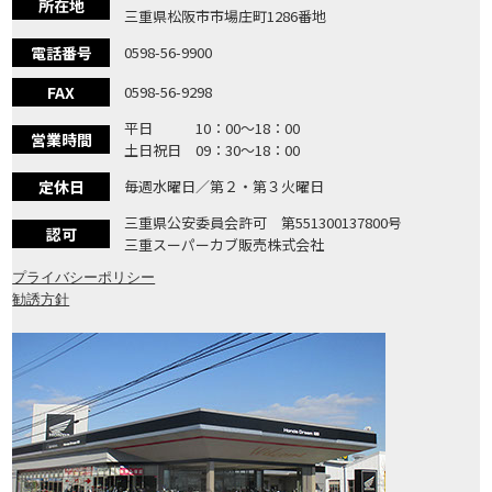
所在地
三重県松阪市市場庄町1286番地
電話番号
0598-56-9900
FAX
0598-56-9298
平日 10：00〜18：00
営業時間
土日祝日 09：30〜18：00
定休日
毎週水曜日／第２・第３火曜日
三重県公安委員会許可 第551300137800号
認可
三重スーパーカブ販売株式会社
プライバシーポリシー
勧誘方針