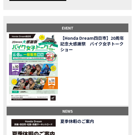
【事故寸前】200kmレッカー、そしてさらなる原因が判明し、修理代が膨れ上がった結果
MOVIE
Dio Lite 新基準原付 販売中！
NEW BIKE
NEWS
【バイク女子】高速道路走行中にバイクから異音が。レッカーされる事態になりました…
MOVIE
2025X-ADV 最高の旅バイクで街乗りも最適！ADVが20台でツーリングしました｜Honda ADV160
MOVIE
EVENT
CB1000F販売中！！
NEW BIKE
NEWS
【Honda Dream四日市】20周年
【バイク女子】ごめんなさい。大切なツーリングでやらかしてしまった…
MOVIE
記念大感謝祭 バイク女子トーク
【バイク女子】下道444kmぶっ通しで走った結果がヤバかった
MOVIE
ショー
【バイク女子】最安！三重→東京〇〇〇円で行けちゃった
MOVIE
新型スーパーカブ110レビュー！C125 CT125で女子ツーリング 最高！Honda Super Cub(JA59)
MOVIE
【世界一の燃費Super cub】給油せずにどこまで行けるかやってみたら大変なことになりました
MOVIE
【バイク女子の挑戦】世界一の最強バイクでついにやります。
MOVIE
【バイク女子】この動画を見たらイライラするかもしれません。ごめんなさい。
MOVIE
【バイク用ドラレコ】センサーで感知！駐車場でバイクの周りを…
MOVIE
おめでたい人生初バイク納車！スタッフがまさかの対応…
MOVIE
【激カワ女子登場】バイク女子はツーリング中も〇〇が大好き♡
MOVIE
NEWS
正統派NC750X！大型二輪教習から10年目の素直な感想|Honda NC750X DCT【バイク女子ツーリング】
MOVIE
夏季休暇のご案内
女が乗るバイクじゃない？低身長女が検証します
MOVIE
【福井1泊ツーリング】バイク女子、仲悪いって本当？
MOVIE