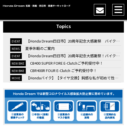
Topics
【Honda Dream四日市】20周年記念大感謝祭 バイク女子トークショー
EVENT
夏季休暇のご案内
NEWS
【Honda Dream四日市】20周年記念大感謝祭！バイク女子トークショー
EVENT
CB400 SUPER FORE E-Clutchご予約受付中！
NEW BIKE
CBR400R FOUR E-Clutch ご予約受付中！
NEW BIKE
【Hondaバイク】【タイヤ交換】鈍感な私が初めて性能を実感した【三重県】【Honda DREAM】
MOVIE
7/4・5 鈴鹿８時間耐久ロードレースTSRを一緒に応援しましょう！
EVENT
KOOD クロモリアクスルシャフトお客様のバイクで体感試走
EVENT
【三重→香川】このバイク、なんだと思いますか？【ホンダ バイク】【Honda DREAM】【三重県】
MOVIE
“コカ・コーラ”鈴鹿８時間耐久ロードレース 第47回大会「TSR応援席プレミアムチケット販売開始！」
EVENT
【ホンダ バイク】バイクを長持ちさせる洗車を教えてもらった【プロの裏ワザ】
MOVIE
【ホンダ バイク】CRF1100L Africa Twinは女性ライダーでも快適か？四国ツーリング【X-ADVオーナー目線】
MOVIE