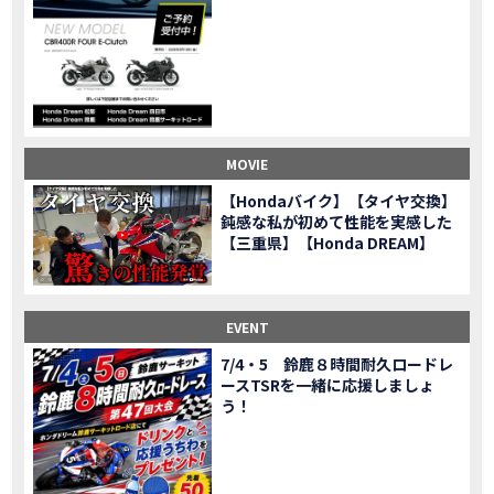
CL500売却！X-ADVオーナーの素直な理由。〇〇で納得の買取してもらいました|Honda X-ADV
MOVIE
【梅本まどかさんコラボ】CIVIC TYPE R♪スタッフオススメの鈴鹿ドライブへ！【後編】
MOVIE
憧れの大型バイク試乗！4輪走行は驚きの…【Honda GoldWing AfricaTwin】試乗会in鈴鹿ツインサーキット
MOVIE
【鈴鹿ツインサーキット】バイク＆クルマ夢のコラボイベント！「HCM２＆４サーキットフェス」レポ
MOVIE
全員初対面！バイク女子6人がツーリング行ったらwww
MOVIE
バイク女子6人でツーリング行った結果ww！後編
MOVIE
MOVIE
温泉1泊。いつもソロの女性ライダー、大人のマスツーリングへついていった【三重〜長野•茶臼山高原経由】Honda CL500
MOVIE
【Hondaバイク】【タイヤ交換】
【梅本まどかさんコラボ】CIVIC TYPE R♪ スタッフオススメの鈴鹿ドライブへ！【前編】
MOVIE
鈍感な私が初めて性能を実感した
ＨＣＭ２＆４サーキットフェス2023 紹介動画②
【三重県】【Honda DREAM】
MOVIE
ＨＣＭ２＆４サーキットフェス2023 紹介動画①
MOVIE
モトベはつこさんコラボ動画
MOVIE
Honda Dream 四日市のご紹介
EVENT
MOVIE
Honda Dream 鈴鹿のご紹介
MOVIE
7/4・5 鈴鹿８時間耐久ロードレ
ースTSRを一緒に応援しましょ
Honda Dream 松阪のご紹介
MOVIE
う！
２月１２日 牡蠣ツーリングフォトギャラリー
第6回オフロードスクールフォトギャラリー
EVENT
Honda Dream鈴鹿・松阪・四日市 ３店舗合同周年祭フォトギャラリー
EVENT