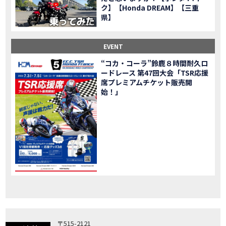
ク】【Honda DREAM】【三重
「X-ADV」大型クロスオーバーモデル X-ADV をフルモデルチェンジし発売！
NEW BIKE
県】
「CB1000R」のヘッドライト等の外観デザインやカラーリングの変更など熟成を図り発売！
NEW BIKE
「NC750X」大型スポーツモデル NC750X をフルモデルチェンジし発売！
NEW BIKE
EVENT
「CB1300 SUPER FOUR」「CB1300 SUPER BOL D’OR」ならびに「CB1300 SUPER FOUR SP」「CB1300 SUPER BOL D’OR SP」に先進の電子制御デバイスを採用し発売！
NEW BIKE
“コカ・コーラ”鈴鹿８時間耐久ロ
大型クルーザーモデル「Rebel 1100」を新発売!!
NEW BIKE
ードレース 第47回大会「TSR応援
よりスポーティーなイメージを強化『CBR650R』を発表!
NEW BIKE
席プレミアムチケット販売開
Neo Sports Caféシリーズのミドルクラスモデル『CB650R』を発表！
始！」
NEW BIKE
フルモデルチェンジした 新型「PCX」「PCX160」「PCX e:HEV」を発表!
NEW BIKE
国内販売を予定するグローバルモデルがHondaバイクWebサイトで公開されました！
NEWS
「CRF250L」「CRF250 RALLY」をフルモデルチェンジし発表！
NEW BIKE
〒515-2121