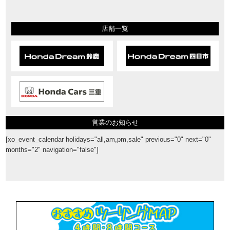
店舗一覧
営業のお知らせ
[xo_event_calendar holidays="all,am,pm,sale" previous="0" next="0"
months="2" navigation="false"]