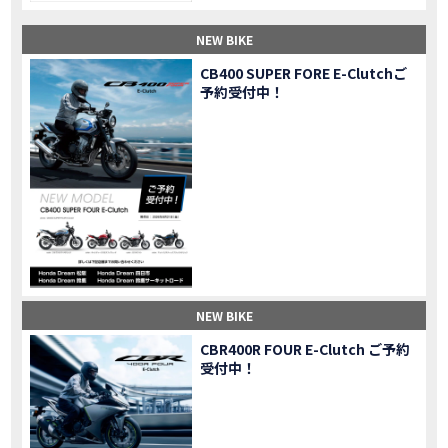
【納車】新型X-ADV初走行！3台乗り継いだ私の素直な感想｜DCT クルーズコントロール
MOVIE
NEW BIKE
三重県下 Honda Dream4店舗にて新春キャンペーンを開催
MOVIE
【速報】2025年モデルHonda X-ADV契約しました！新型のどこが凄いかチェックしてきた！
MOVIE
CB400 SUPER FORE E-Clutchご
予約受付中！
【女子ツーリング】秋の女子ツーリングin鳥羽・伊勢 【Honda Dream 松阪】
MOVIE
スーパーカブFinal Edition/HELLP KITTY在庫車あります！
NEW BIKE
【CBR1000RR-R】スーパースポーツバイクで三重県の新スポットを巡る女子ツーリング|Honda CBR1000RRR Rebel1100 500 250
MOVIE
三重県下 Honda Dreamにてレンタルバイクキャンペーン実施中💫
CAMPAIGN
【アフリカツイン】憧れの大型バイクで1泊2日マスツーリング｜三重県〜静岡県｜Honda CL500 AfricaTwin
MOVIE
【女子ツーリング】穴場スポット満載！三重の美味しいもの・パワースポット！【Honda Dream 松阪】
MOVIE
【CBR600RR】憧れのSSバイクで女子ツーリング|三重県 松阪スタート！Honda Rebel250•500
MOVIE
【中級レベル】スクーター乗りの女性ライダーがライティングスクールに潜入【HMS】Honda 400X
MOVIE
【鈴鹿サーキット】ホンダモーターサイクリストスクールを体験してきました【バイク女子】
MOVIE
NEW BIKE
【買取強化中】乗らないバイクはHonda Dreamへ！
CAMPAIGN
CBR400R FOUR E-Clutch ご予約
【祝】Honda CL500納車「かなえさんバイク売れました！」連絡があり行ってきました
MOVIE
受付中！
【シンガーソングライター茉ひるさんご来店】ホンダドリーム四日市
MOVIE
【ホンダドリーム鈴鹿サーキットロード】オープン当日イベントレポ！
MOVIE
【鈴鹿サーキットに近い！】ホンダドリーム鈴鹿サーキットロードOPEN！ #茉ひる
MOVIE