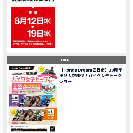
大型ツアラー！Gold Wing Tour 50th ANNIVWRSARYは女性ライダーでもツーリングを楽しめるのか検証してみた｜Honda ゴールドウイング
MOVIE
【Monkey125】初めてモンキー！意外な◯◯へ行って来た【三重ホンダヒート】
MOVIE
大型ツアラー「Gold Wing Tour」と特別仕様の 「Gold Wing Tour 50th ANNIVERSARY」を 受注期間限定で発売
NEW BIKE
【三重県】女性ライダーツーリングを満喫しました｜CB1000HORNET CB750HORNET CB650R E-Clutch
MOVIE
【女子ツーの実態】恥ずかしいけど、暴露しました。
MOVIE
オイル交換に行ったつもりが…まさかの大出費！？
MOVIE
「CRF250 RALLY」「CRF250 RALLY＜s＞」の カラーリング設定と仕様を一部変更し発売
NEW BIKE
EVENT
「CRF250L」「CRF250L＜s＞」のカラーリング設定と 仕様を一部変更し発売
NEW BIKE
軽二輪スーパースポーツモデル「CBR250RR」の カラーバリエーションを変更し発売
NEW BIKE
【Honda Dream四日市】20周年
記念大感謝祭！バイク女子トーク
【Honda Dream鈴鹿】20周年記念・大感謝祭イベント 大人気バイク女子が大集合・・Honda Dreamさんの人気を探ってきましたスペシャル！！メチャクチャ楽しかったです❤
MOVIE
ショー
PROJECT BIG1 Final Edition CB 1300在庫車あります！
NEW BIKE
【バイク女子】急遽、愛車とお別れ…ついにあのバイクに乗れた
MOVIE
【バイク女子】オイル交換だけのつもりが、まさかのアレを交換することに！？
MOVIE
【Honda Dream 鈴鹿２０周年記念大感謝祭】 多くの方のご来店ありがとうございました！
EVENT
【CB650R E-Clutch】X-ADVでDCTに5年乗った私が素直にレビュー｜Honda X-ADV
MOVIE
【カブでアクセル全開】女性ライダーで耐久レース参戦！レースだけじゃないサーキットの楽しみ方|Honda supercub
MOVIE
【新型X-ADV】最初のカスタムはこれ！ガラスコーティングもしちゃいました|Honda X-ADV
MOVIE