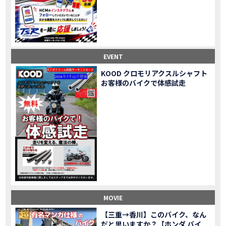
Honda Dream鈴鹿・松阪・四日市 ３店舗合同周年祭レポート
MOVIE
NEW BIKE「HAWK 11」新型ロードスポーツモデル HAWK 11を発売！
NEW BIKE
NEW BIKE「ダックス125」新型レジャーバイク ダックス125を発売！
NEW BIKE
Honda Dream 鈴鹿 オフロードスクール紹介
MOVIE
【新車中古車多数】三重県でバイクを探すなら！HondaDream松阪【ホンダ二輪車専門店】
MOVIE
EVENT
【県下最大規模】三重県でバイクを探すなら！HondaDream鈴鹿【ホンダ二輪車専門店】
MOVIE
KOOD クロモリアクスルシャフト
「CBR400R」「400X」の仕様 を一部変更し発売!
お客様のバイクで体感試走
NEW BIKE
大型プレミアムツアラー「Gold Wing」 シリーズのカラーバリエーション を一部変更し発売!
NEW BIKE
クルーザーモデル 「Rebel 250 S Edition」 に新色を追加し発表！
NEW BIKE
「CT125・ハンターカブ」 に新色を追加し発売！
NEW BIKE
「CB1100 EX Final Edition」「CB1100 RS Final Edition」を発売
NEW BIKE
「モンキー125」に5速トランスミッションを採用した新エンジンを搭載し発売！
NEW BIKE
「スーパーカブ C125」に環境性能を向上させた新エンジンを搭載し発売！
NEW BIKE
【イベントレポート】2021年 7月25日 敦賀ツーリング
EVENT
HondaDream鈴鹿 オフロードスクール紹介
MOVIE
MOVIE
「ADV150」に受注期間限定のカラーリングを設定し発売！
NEW BIKE
「GB350」「GB350 S」新型ロードスポーツモデル GB350・GB350 S を発売！
NEW BIKE
【三重→香川】このバイク、なん
だと思いますか？【ホンダ バイ
「フォルツァ」軽二輪スクーター フォルツァ をモデルチェンジし発売！
NEW BIKE