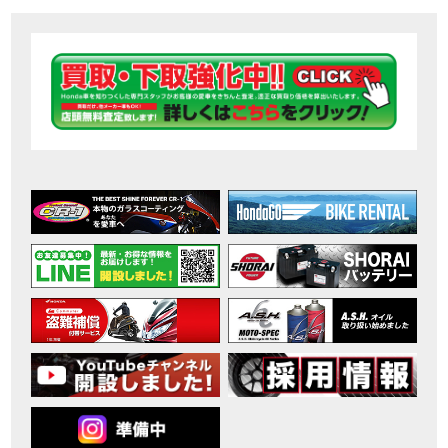
【ホンダ バイク】DCTが搭載しているバイクに試乗したんだけどなめてました・・【Rebel 1100 S Edition Dual Clutch Transmission】
MOVIE
2026年7月〜11月イベントのご案内
EVENT
【ホンダ バイク】 ホンダドリーム鈴鹿の未公開シーン【モトベはつこ】
MOVIE
最新のアフリカツインどう？妹とHondaDreamのバイク全部見た結果｜Honda SuperCub
MOVIE
【ホンダ バイク】「ボカロ文化」を知ろう ナビゲーションをスキップ 検索 作成 6 アバターの画像 三重県を巡る女性ライダーの4日間！ポケふた全制覇ツーリング Honda CB1000F
MOVIE
［三重県下最大級のバイクイベント］2026MIE BIKE FES開催 情報2
EVENT
［三重県下最大級のバイクイベント］2026MIE BIKE FES開催 情報１
EVENT
免許取得サポートキャンペーン実施中！
CAMPAIGN
［三重県下最大級のバイクイベント］2026MIE BIKE FES開催
EVENT
【ホンダ バイク】【バイク女子】怖くて乗れなかったあの憧れバイク、ついに乗ります！
MOVIE
【ホンダ バイク】バイクが動かなくなった…原因不明で入院します
MOVIE
Rebel 250 E-Clutch シリーズ 洋用品購入サポートキャンペーン
CAMPAIGN
【ホンダ バイク】CB1000F 4台で三重県ツーリング！梅本まどかさん、MIISAさんと一日笑った【ポケふた】Honda
MOVIE
【ホンダ バイク】【GB350C S】梅本まどかさんと三重県ツーリング満喫しました！ポケふた探し第1弾【モトブログ】
MOVIE
【ホンダドリーム新春初売り特別企画】のご紹介！！
MOVIE
こんなことある？！CB1000Fでツーリングイベントに参戦したのだが・・
MOVIE
【新車】CB1000Fで11時間ツーリングした素直なレビュー【モトブログ】Honda CB
MOVIE