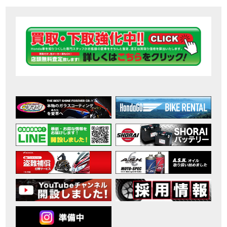
【ホンダ バイク】DCTが搭載しているバイクに試乗したんだけどなめてました・・【Rebel 1100 S Edition Dual Clutch Transmission】
MOVIE
2026年7月〜11月イベントのご案内
EVENT
【ホンダ バイク】 ホンダドリーム鈴鹿の未公開シーン【モトベはつこ】
MOVIE
最新のアフリカツインどう？妹とHondaDreamのバイク全部見た結果｜Honda SuperCub
MOVIE
【ホンダ バイク】「ボカロ文化」を知ろう ナビゲーションをスキップ 検索 作成 6 アバターの画像 三重県を巡る女性ライダーの4日間！ポケふた全制覇ツーリング Honda CB1000F
MOVIE
［三重県下最大級のバイクイベント］2026MIE BIKE FES開催 情報2
EVENT
［三重県下最大級のバイクイベント］2026MIE BIKE FES開催 情報１
EVENT
免許取得サポートキャンペーン実施中！
CAMPAIGN
［三重県下最大級のバイクイベント］2026MIE BIKE FES開催
EVENT
【ホンダ バイク】【バイク女子】怖くて乗れなかったあの憧れバイク、ついに乗ります！
MOVIE
【ホンダ バイク】バイクが動かなくなった…原因不明で入院します
MOVIE
Rebel 250 E-Clutch シリーズ 洋用品購入サポートキャンペーン
CAMPAIGN
【ホンダ バイク】CB1000F 4台で三重県ツーリング！梅本まどかさん、MIISAさんと一日笑った【ポケふた】Honda
MOVIE
【ホンダ バイク】【GB350C S】梅本まどかさんと三重県ツーリング満喫しました！ポケふた探し第1弾【モトブログ】
MOVIE
【ホンダドリーム新春初売り特別企画】のご紹介！！
MOVIE
こんなことある？！CB1000Fでツーリングイベントに参戦したのだが・・
MOVIE
【新車】CB1000Fで11時間ツーリングした素直なレビュー【モトブログ】Honda CB
MOVIE