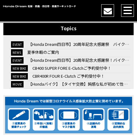
Topics
【Honda Dream四日市】20周年記念大感謝祭 バイク女子トークショー
EVENT
夏季休暇のご案内
NEWS
【Honda Dream四日市】20周年記念大感謝祭！バイク女子トークショー
EVENT
CB400 SUPER FORE E-Clutchご予約受付中！
NEW BIKE
CBR400R FOUR E-Clutch ご予約受付中！
NEW BIKE
【Hondaバイク】【タイヤ交換】鈍感な私が初めて性能を実感した【三重県】【Honda DREAM】
MOVIE
7/4・5 鈴鹿８時間耐久ロードレースTSRを一緒に応援しましょう！
EVENT
KOOD クロモリアクスルシャフトお客様のバイクで体感試走
EVENT
【三重→香川】このバイク、なんだと思いますか？【ホンダ バイク】【Honda DREAM】【三重県】
MOVIE
“コカ・コーラ”鈴鹿８時間耐久ロードレース 第47回大会「TSR応援席プレミアムチケット販売開始！」
EVENT
【ホンダ バイク】バイクを長持ちさせる洗車を教えてもらった【プロの裏ワザ】
MOVIE
【ホンダ バイク】CRF1100L Africa Twinは女性ライダーでも快適か？四国ツーリング【X-ADVオーナー目線】
MOVIE