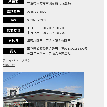
所在地
三重県松阪市市場庄町1286番地
電話番号
0598-56-9900
FAX
0598-56-9298
平日 10：00〜18：00
営業時間
土日祝日 09：30〜18：00
定休日
毎週水曜日／第２・第３火曜日
三重県公安委員会許可 第551300137800号
認可
三重スーパーカブ販売株式会社
プライバシーポリシー
勧誘方針