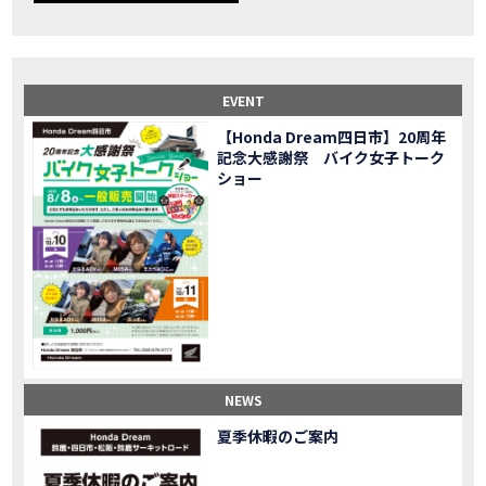
【事故寸前】200kmレッカー、そしてさらなる原因が判明し、修理代が膨れ上がった結果
MOVIE
Dio Lite 新基準原付 販売中！
NEW BIKE
NEWS
【バイク女子】高速道路走行中にバイクから異音が。レッカーされる事態になりました…
MOVIE
2025X-ADV 最高の旅バイクで街乗りも最適！ADVが20台でツーリングしました｜Honda ADV160
MOVIE
EVENT
CB1000F販売中！！
NEW BIKE
NEWS
【Honda Dream四日市】20周年
【バイク女子】ごめんなさい。大切なツーリングでやらかしてしまった…
MOVIE
記念大感謝祭 バイク女子トーク
【バイク女子】下道444kmぶっ通しで走った結果がヤバかった
MOVIE
ショー
【バイク女子】最安！三重→東京〇〇〇円で行けちゃった
MOVIE
新型スーパーカブ110レビュー！C125 CT125で女子ツーリング 最高！Honda Super Cub(JA59)
MOVIE
【世界一の燃費Super cub】給油せずにどこまで行けるかやってみたら大変なことになりました
MOVIE
【バイク女子の挑戦】世界一の最強バイクでついにやります。
MOVIE
【バイク女子】この動画を見たらイライラするかもしれません。ごめんなさい。
MOVIE
【バイク用ドラレコ】センサーで感知！駐車場でバイクの周りを…
MOVIE
おめでたい人生初バイク納車！スタッフがまさかの対応…
MOVIE
【激カワ女子登場】バイク女子はツーリング中も〇〇が大好き♡
MOVIE
NEWS
正統派NC750X！大型二輪教習から10年目の素直な感想|Honda NC750X DCT【バイク女子ツーリング】
MOVIE
夏季休暇のご案内
女が乗るバイクじゃない？低身長女が検証します
MOVIE
【福井1泊ツーリング】バイク女子、仲悪いって本当？
MOVIE