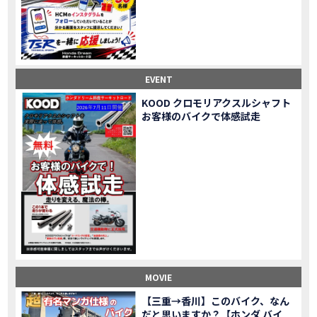
Honda Dream鈴鹿・松阪・四日市 ３店舗合同周年祭レポート
MOVIE
NEW BIKE「HAWK 11」新型ロードスポーツモデル HAWK 11を発売！
NEW BIKE
NEW BIKE「ダックス125」新型レジャーバイク ダックス125を発売！
NEW BIKE
Honda Dream 鈴鹿 オフロードスクール紹介
MOVIE
【新車中古車多数】三重県でバイクを探すなら！HondaDream松阪【ホンダ二輪車専門店】
MOVIE
EVENT
【県下最大規模】三重県でバイクを探すなら！HondaDream鈴鹿【ホンダ二輪車専門店】
MOVIE
KOOD クロモリアクスルシャフト
「CBR400R」「400X」の仕様 を一部変更し発売!
お客様のバイクで体感試走
NEW BIKE
大型プレミアムツアラー「Gold Wing」 シリーズのカラーバリエーション を一部変更し発売!
NEW BIKE
クルーザーモデル 「Rebel 250 S Edition」 に新色を追加し発表！
NEW BIKE
「CT125・ハンターカブ」 に新色を追加し発売！
NEW BIKE
「CB1100 EX Final Edition」「CB1100 RS Final Edition」を発売
NEW BIKE
「モンキー125」に5速トランスミッションを採用した新エンジンを搭載し発売！
NEW BIKE
「スーパーカブ C125」に環境性能を向上させた新エンジンを搭載し発売！
NEW BIKE
【イベントレポート】2021年 7月25日 敦賀ツーリング
EVENT
HondaDream鈴鹿 オフロードスクール紹介
MOVIE
MOVIE
「ADV150」に受注期間限定のカラーリングを設定し発売！
NEW BIKE
「GB350」「GB350 S」新型ロードスポーツモデル GB350・GB350 S を発売！
NEW BIKE
【三重→香川】このバイク、なん
だと思いますか？【ホンダ バイ
「フォルツァ」軽二輪スクーター フォルツァ をモデルチェンジし発売！
NEW BIKE