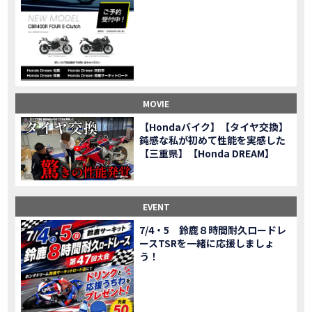
CL500売却！X-ADVオーナーの素直な理由。〇〇で納得の買取してもらいました|Honda X-ADV
MOVIE
【梅本まどかさんコラボ】CIVIC TYPE R♪スタッフオススメの鈴鹿ドライブへ！【後編】
MOVIE
憧れの大型バイク試乗！4輪走行は驚きの…【Honda GoldWing AfricaTwin】試乗会in鈴鹿ツインサーキット
MOVIE
【鈴鹿ツインサーキット】バイク＆クルマ夢のコラボイベント！「HCM２＆４サーキットフェス」レポ
MOVIE
全員初対面！バイク女子6人がツーリング行ったらwww
MOVIE
バイク女子6人でツーリング行った結果ww！後編
MOVIE
MOVIE
温泉1泊。いつもソロの女性ライダー、大人のマスツーリングへついていった【三重〜長野•茶臼山高原経由】Honda CL500
MOVIE
【Hondaバイク】【タイヤ交換】
【梅本まどかさんコラボ】CIVIC TYPE R♪ スタッフオススメの鈴鹿ドライブへ！【前編】
MOVIE
鈍感な私が初めて性能を実感した
ＨＣＭ２＆４サーキットフェス2023 紹介動画②
【三重県】【Honda DREAM】
MOVIE
ＨＣＭ２＆４サーキットフェス2023 紹介動画①
MOVIE
モトベはつこさんコラボ動画
MOVIE
Honda Dream 四日市のご紹介
EVENT
MOVIE
Honda Dream 鈴鹿のご紹介
MOVIE
7/4・5 鈴鹿８時間耐久ロードレ
ースTSRを一緒に応援しましょ
Honda Dream 松阪のご紹介
MOVIE
う！
２月１２日 牡蠣ツーリングフォトギャラリー
第6回オフロードスクールフォトギャラリー
EVENT
Honda Dream鈴鹿・松阪・四日市 ３店舗合同周年祭フォトギャラリー
EVENT