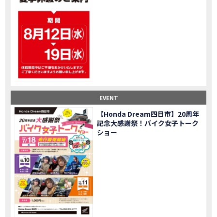
大型ツアラー！Gold Wing Tour 50th ANNIVWRSARYは女性ライダーでもツーリングを楽しめるのか検証してみた｜Honda ゴールドウイング
MOVIE
【Monkey125】初めてモンキー！意外な◯◯へ行って来た【三重ホンダヒート】
MOVIE
大型ツアラー「Gold Wing Tour」と特別仕様の 「Gold Wing Tour 50th ANNIVERSARY」を 受注期間限定で発売
NEW BIKE
【三重県】女性ライダーツーリングを満喫しました｜CB1000HORNET CB750HORNET CB650R E-Clutch
MOVIE
【女子ツーの実態】恥ずかしいけど、暴露しました。
MOVIE
オイル交換に行ったつもりが…まさかの大出費！？
MOVIE
「CRF250 RALLY」「CRF250 RALLY＜s＞」の カラーリング設定と仕様を一部変更し発売
NEW BIKE
EVENT
「CRF250L」「CRF250L＜s＞」のカラーリング設定と 仕様を一部変更し発売
NEW BIKE
軽二輪スーパースポーツモデル「CBR250RR」の カラーバリエーションを変更し発売
NEW BIKE
【Honda Dream四日市】20周年
記念大感謝祭！バイク女子トーク
【Honda Dream鈴鹿】20周年記念・大感謝祭イベント 大人気バイク女子が大集合・・Honda Dreamさんの人気を探ってきましたスペシャル！！メチャクチャ楽しかったです❤
MOVIE
ショー
PROJECT BIG1 Final Edition CB 1300在庫車あります！
NEW BIKE
【バイク女子】急遽、愛車とお別れ…ついにあのバイクに乗れた
MOVIE
【バイク女子】オイル交換だけのつもりが、まさかのアレを交換することに！？
MOVIE
【Honda Dream 鈴鹿２０周年記念大感謝祭】 多くの方のご来店ありがとうございました！
EVENT
【CB650R E-Clutch】X-ADVでDCTに5年乗った私が素直にレビュー｜Honda X-ADV
MOVIE
【カブでアクセル全開】女性ライダーで耐久レース参戦！レースだけじゃないサーキットの楽しみ方|Honda supercub
MOVIE
【新型X-ADV】最初のカスタムはこれ！ガラスコーティングもしちゃいました|Honda X-ADV
MOVIE