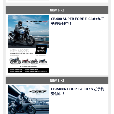
【納車】新型X-ADV初走行！3台乗り継いだ私の素直な感想｜DCT クルーズコントロール
MOVIE
NEW BIKE
三重県下 Honda Dream4店舗にて新春キャンペーンを開催
MOVIE
【速報】2025年モデルHonda X-ADV契約しました！新型のどこが凄いかチェックしてきた！
MOVIE
CB400 SUPER FORE E-Clutchご
予約受付中！
【女子ツーリング】秋の女子ツーリングin鳥羽・伊勢 【Honda Dream 松阪】
MOVIE
スーパーカブFinal Edition/HELLP KITTY在庫車あります！
NEW BIKE
【CBR1000RR-R】スーパースポーツバイクで三重県の新スポットを巡る女子ツーリング|Honda CBR1000RRR Rebel1100 500 250
MOVIE
三重県下 Honda Dreamにてレンタルバイクキャンペーン実施中💫
CAMPAIGN
【アフリカツイン】憧れの大型バイクで1泊2日マスツーリング｜三重県〜静岡県｜Honda CL500 AfricaTwin
MOVIE
【女子ツーリング】穴場スポット満載！三重の美味しいもの・パワースポット！【Honda Dream 松阪】
MOVIE
【CBR600RR】憧れのSSバイクで女子ツーリング|三重県 松阪スタート！Honda Rebel250•500
MOVIE
【中級レベル】スクーター乗りの女性ライダーがライティングスクールに潜入【HMS】Honda 400X
MOVIE
【鈴鹿サーキット】ホンダモーターサイクリストスクールを体験してきました【バイク女子】
MOVIE
NEW BIKE
【買取強化中】乗らないバイクはHonda Dreamへ！
CAMPAIGN
CBR400R FOUR E-Clutch ご予約
【祝】Honda CL500納車「かなえさんバイク売れました！」連絡があり行ってきました
MOVIE
受付中！
【シンガーソングライター茉ひるさんご来店】ホンダドリーム四日市
MOVIE
【ホンダドリーム鈴鹿サーキットロード】オープン当日イベントレポ！
MOVIE
【鈴鹿サーキットに近い！】ホンダドリーム鈴鹿サーキットロードOPEN！ #茉ひる
MOVIE