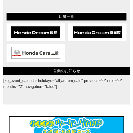
店舗一覧
営業のお知らせ
[xo_event_calendar holidays="all,am,pm,sale" previous="0" next="0"
months="2" navigation="false"]