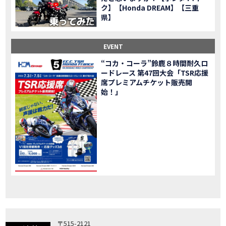
ク】【Honda DREAM】【三重
「X-ADV」大型クロスオーバーモデル X-ADV をフルモデルチェンジし発売！
NEW BIKE
県】
「CB1000R」のヘッドライト等の外観デザインやカラーリングの変更など熟成を図り発売！
NEW BIKE
「NC750X」大型スポーツモデル NC750X をフルモデルチェンジし発売！
NEW BIKE
EVENT
「CB1300 SUPER FOUR」「CB1300 SUPER BOL D’OR」ならびに「CB1300 SUPER FOUR SP」「CB1300 SUPER BOL D’OR SP」に先進の電子制御デバイスを採用し発売！
NEW BIKE
“コカ・コーラ”鈴鹿８時間耐久ロ
大型クルーザーモデル「Rebel 1100」を新発売!!
NEW BIKE
ードレース 第47回大会「TSR応援
よりスポーティーなイメージを強化『CBR650R』を発表!
NEW BIKE
席プレミアムチケット販売開
Neo Sports Caféシリーズのミドルクラスモデル『CB650R』を発表！
始！」
NEW BIKE
フルモデルチェンジした 新型「PCX」「PCX160」「PCX e:HEV」を発表!
NEW BIKE
国内販売を予定するグローバルモデルがHondaバイクWebサイトで公開されました！
NEWS
「CRF250L」「CRF250 RALLY」をフルモデルチェンジし発表！
NEW BIKE
〒515-2121