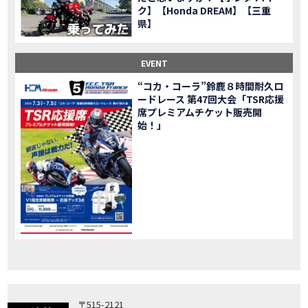
ク】【Honda DREAM】【三重
「X-ADV」大型クロスオーバーモデル X-ADV をフルモデルチェンジし発売！
NEW BIKE
県】
「CB1000R」のヘッドライト等の外観デザインやカラーリングの変更など熟成を図り発売！
NEW BIKE
「NC750X」大型スポーツモデル NC750X をフルモデルチェンジし発売！
NEW BIKE
EVENT
「CB1300 SUPER FOUR」「CB1300 SUPER BOL D’OR」ならびに「CB1300 SUPER FOUR SP」「CB1300 SUPER BOL D’OR SP」に先進の電子制御デバイスを採用し発売！
NEW BIKE
“コカ・コーラ”鈴鹿８時間耐久ロ
大型クルーザーモデル「Rebel 1100」を新発売!!
NEW BIKE
ードレース 第47回大会「TSR応援
よりスポーティーなイメージを強化『CBR650R』を発表!
NEW BIKE
席プレミアムチケット販売開
Neo Sports Caféシリーズのミドルクラスモデル『CB650R』を発表！
始！」
NEW BIKE
フルモデルチェンジした 新型「PCX」「PCX160」「PCX e:HEV」を発表!
NEW BIKE
国内販売を予定するグローバルモデルがHondaバイクWebサイトで公開されました！
NEWS
「CRF250L」「CRF250 RALLY」をフルモデルチェンジし発表！
NEW BIKE
〒515-2121