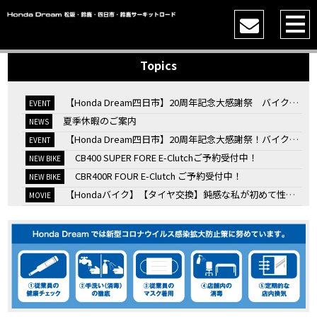
Topics
【Honda Dream四日市】20周年記念大感謝祭 バイク女子トークショー
EVENT
夏季休暇のご案内
NEWS
【Honda Dream四日市】20周年記念大感謝祭！バイク女子トークショー
EVENT
CB400 SUPER FORE E-Clutchご予約受付中！
NEW BIKE
CBR400R FOUR E-Clutch ご予約受付中！
NEW BIKE
【Hondaバイク】【タイヤ交換】鈍感な私が初めて性能を実感した【三重県】【Honda DREAM】
MOVIE
7/4・5 鈴鹿８時間耐久ロードレースTSRを一緒に応援しましょう！
EVENT
KOOD クロモリアクスルシャフトお客様のバイクで体感試走
EVENT
【三重→香川】このバイク、なんだと思いますか？【ホンダ バイク】【Honda DREAM】【三重県】
MOVIE
“コカ・コーラ”鈴鹿８時間耐久ロードレース 第47回大会「TSR応援席プレミアムチケット販売開始！」
EVENT
【ホンダ バイク】バイクを長持ちさせる洗車を教えてもらった【プロの裏ワザ】
MOVIE
【ホンダ バイク】CRF1100L Africa Twinは女性ライダーでも快適か？四国ツーリング【X-ADVオーナー目線】
MOVIE