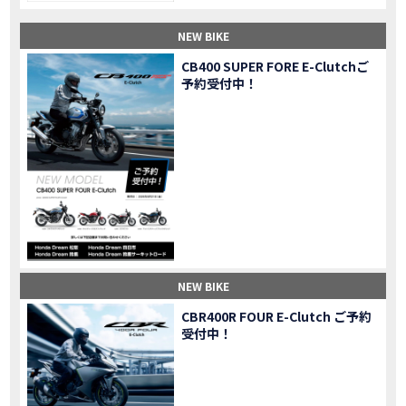
【納車】新型X-ADV初走行！3台乗り継いだ私の素直な感想｜DCT クルーズコントロール
MOVIE
NEW BIKE
三重県下 Honda Dream4店舗にて新春キャンペーンを開催
MOVIE
【速報】2025年モデルHonda X-ADV契約しました！新型のどこが凄いかチェックしてきた！
MOVIE
CB400 SUPER FORE E-Clutchご
予約受付中！
【女子ツーリング】秋の女子ツーリングin鳥羽・伊勢 【Honda Dream 松阪】
MOVIE
スーパーカブFinal Edition/HELLP KITTY在庫車あります！
NEW BIKE
【CBR1000RR-R】スーパースポーツバイクで三重県の新スポットを巡る女子ツーリング|Honda CBR1000RRR Rebel1100 500 250
MOVIE
三重県下 Honda Dreamにてレンタルバイクキャンペーン実施中💫
CAMPAIGN
【アフリカツイン】憧れの大型バイクで1泊2日マスツーリング｜三重県〜静岡県｜Honda CL500 AfricaTwin
MOVIE
【女子ツーリング】穴場スポット満載！三重の美味しいもの・パワースポット！【Honda Dream 松阪】
MOVIE
【CBR600RR】憧れのSSバイクで女子ツーリング|三重県 松阪スタート！Honda Rebel250•500
MOVIE
【中級レベル】スクーター乗りの女性ライダーがライティングスクールに潜入【HMS】Honda 400X
MOVIE
【鈴鹿サーキット】ホンダモーターサイクリストスクールを体験してきました【バイク女子】
MOVIE
NEW BIKE
【買取強化中】乗らないバイクはHonda Dreamへ！
CAMPAIGN
CBR400R FOUR E-Clutch ご予約
【祝】Honda CL500納車「かなえさんバイク売れました！」連絡があり行ってきました
MOVIE
受付中！
【シンガーソングライター茉ひるさんご来店】ホンダドリーム四日市
MOVIE
【ホンダドリーム鈴鹿サーキットロード】オープン当日イベントレポ！
MOVIE
【鈴鹿サーキットに近い！】ホンダドリーム鈴鹿サーキットロードOPEN！ #茉ひる
MOVIE