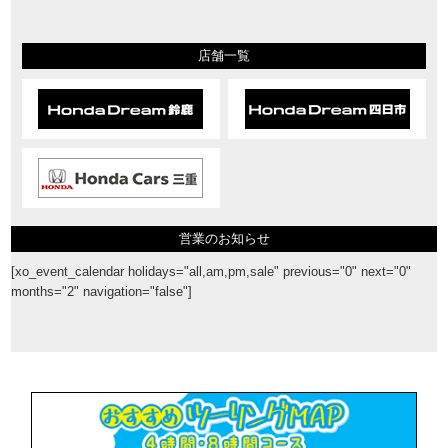
店舗一覧
営業のお知らせ
[xo_event_calendar holidays="all,am,pm,sale" previous="0" next="0"
months="2" navigation="false"]