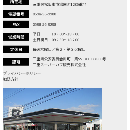
所在地
三重県松阪市市場庄町1286番地
電話番号
0598-56-9900
FAX
0598-56-9298
平日 10：00〜18：00
営業時間
土日祝日 09：30〜18：00
定休日
毎週水曜日／第２・第３火曜日
三重県公安委員会許可 第551300137800号
認可
三重スーパーカブ販売株式会社
プライバシーポリシー
勧誘方針