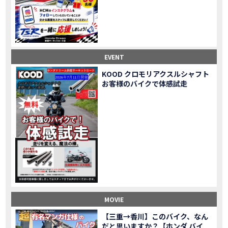
Honda Dream鈴鹿・松阪・四日市 ３店舗合同周年祭レポート
MOVIE
NEW BIKE「HAWK 11」新型ロードスポーツモデル HAWK 11を発売！
NEW BIKE
NEW BIKE「ダックス125」新型レジャーバイク ダックス125を発売！
NEW BIKE
Honda Dream 鈴鹿 オフロードスクール紹介
MOVIE
【新車中古車多数】三重県でバイクを探すなら！HondaDream松阪【ホンダ二輪車専門店】
MOVIE
EVENT
【県下最大規模】三重県でバイクを探すなら！HondaDream鈴鹿【ホンダ二輪車専門店】
MOVIE
KOOD クロモリアクスルシャフト
「CBR400R」「400X」の仕様 を一部変更し発売!
お客様のバイクで体感試走
NEW BIKE
大型プレミアムツアラー「Gold Wing」 シリーズのカラーバリエーション を一部変更し発売!
NEW BIKE
クルーザーモデル 「Rebel 250 S Edition」 に新色を追加し発表！
NEW BIKE
「CT125・ハンターカブ」 に新色を追加し発売！
NEW BIKE
「CB1100 EX Final Edition」「CB1100 RS Final Edition」を発売
NEW BIKE
「モンキー125」に5速トランスミッションを採用した新エンジンを搭載し発売！
NEW BIKE
「スーパーカブ C125」に環境性能を向上させた新エンジンを搭載し発売！
NEW BIKE
【イベントレポート】2021年 7月25日 敦賀ツーリング
EVENT
HondaDream鈴鹿 オフロードスクール紹介
MOVIE
MOVIE
「ADV150」に受注期間限定のカラーリングを設定し発売！
NEW BIKE
「GB350」「GB350 S」新型ロードスポーツモデル GB350・GB350 S を発売！
NEW BIKE
【三重→香川】このバイク、なん
だと思いますか？【ホンダ バイ
「フォルツァ」軽二輪スクーター フォルツァ をモデルチェンジし発売！
NEW BIKE