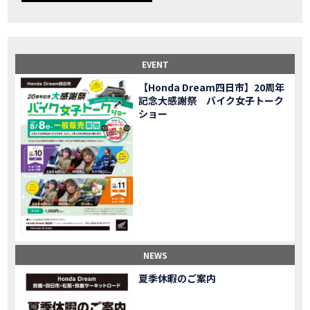
【事故寸前】200kmレッカー、そしてさらなる原因が判明し、修理代が膨れ上がった結果
MOVIE
Dio Lite 新基準原付 販売中！
NEW BIKE
NEWS
【バイク女子】高速道路走行中にバイクから異音が。レッカーされる事態になりました…
MOVIE
2025X-ADV 最高の旅バイクで街乗りも最適！ADVが20台でツーリングしました｜Honda ADV160
MOVIE
EVENT
CB1000F販売中！！
NEW BIKE
NEWS
【Honda Dream四日市】20周年
【バイク女子】ごめんなさい。大切なツーリングでやらかしてしまった…
MOVIE
記念大感謝祭 バイク女子トーク
【バイク女子】下道444kmぶっ通しで走った結果がヤバかった
MOVIE
ショー
【バイク女子】最安！三重→東京〇〇〇円で行けちゃった
MOVIE
新型スーパーカブ110レビュー！C125 CT125で女子ツーリング 最高！Honda Super Cub(JA59)
MOVIE
【世界一の燃費Super cub】給油せずにどこまで行けるかやってみたら大変なことになりました
MOVIE
【バイク女子の挑戦】世界一の最強バイクでついにやります。
MOVIE
【バイク女子】この動画を見たらイライラするかもしれません。ごめんなさい。
MOVIE
【バイク用ドラレコ】センサーで感知！駐車場でバイクの周りを…
MOVIE
おめでたい人生初バイク納車！スタッフがまさかの対応…
MOVIE
【激カワ女子登場】バイク女子はツーリング中も〇〇が大好き♡
MOVIE
NEWS
正統派NC750X！大型二輪教習から10年目の素直な感想|Honda NC750X DCT【バイク女子ツーリング】
MOVIE
夏季休暇のご案内
女が乗るバイクじゃない？低身長女が検証します
MOVIE
【福井1泊ツーリング】バイク女子、仲悪いって本当？
MOVIE