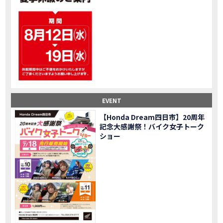
大型ツアラー！Gold Wing Tour 50th ANNIVWRSARYは女性ライダーでもツーリングを楽しめるのか検証してみた｜Honda ゴールドウイング
MOVIE
【Monkey125】初めてモンキー！意外な◯◯へ行って来た【三重ホンダヒート】
MOVIE
大型ツアラー「Gold Wing Tour」と特別仕様の 「Gold Wing Tour 50th ANNIVERSARY」を 受注期間限定で発売
NEW BIKE
【三重県】女性ライダーツーリングを満喫しました｜CB1000HORNET CB750HORNET CB650R E-Clutch
MOVIE
【女子ツーの実態】恥ずかしいけど、暴露しました。
MOVIE
オイル交換に行ったつもりが…まさかの大出費！？
MOVIE
「CRF250 RALLY」「CRF250 RALLY＜s＞」の カラーリング設定と仕様を一部変更し発売
NEW BIKE
EVENT
「CRF250L」「CRF250L＜s＞」のカラーリング設定と 仕様を一部変更し発売
NEW BIKE
軽二輪スーパースポーツモデル「CBR250RR」の カラーバリエーションを変更し発売
NEW BIKE
【Honda Dream四日市】20周年
記念大感謝祭！バイク女子トーク
【Honda Dream鈴鹿】20周年記念・大感謝祭イベント 大人気バイク女子が大集合・・Honda Dreamさんの人気を探ってきましたスペシャル！！メチャクチャ楽しかったです❤
MOVIE
ショー
PROJECT BIG1 Final Edition CB 1300在庫車あります！
NEW BIKE
【バイク女子】急遽、愛車とお別れ…ついにあのバイクに乗れた
MOVIE
【バイク女子】オイル交換だけのつもりが、まさかのアレを交換することに！？
MOVIE
【Honda Dream 鈴鹿２０周年記念大感謝祭】 多くの方のご来店ありがとうございました！
EVENT
【CB650R E-Clutch】X-ADVでDCTに5年乗った私が素直にレビュー｜Honda X-ADV
MOVIE
【カブでアクセル全開】女性ライダーで耐久レース参戦！レースだけじゃないサーキットの楽しみ方|Honda supercub
MOVIE
【新型X-ADV】最初のカスタムはこれ！ガラスコーティングもしちゃいました|Honda X-ADV
MOVIE