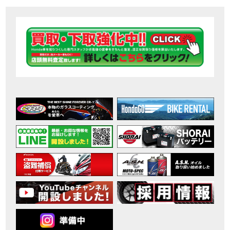
【ホンダ バイク】DCTが搭載しているバイクに試乗したんだけどなめてました・・【Rebel 1100 S Edition Dual Clutch Transmission】
MOVIE
2026年7月〜11月イベントのご案内
EVENT
【ホンダ バイク】 ホンダドリーム鈴鹿の未公開シーン【モトベはつこ】
MOVIE
最新のアフリカツインどう？妹とHondaDreamのバイク全部見た結果｜Honda SuperCub
MOVIE
【ホンダ バイク】「ボカロ文化」を知ろう ナビゲーションをスキップ 検索 作成 6 アバターの画像 三重県を巡る女性ライダーの4日間！ポケふた全制覇ツーリング Honda CB1000F
MOVIE
［三重県下最大級のバイクイベント］2026MIE BIKE FES開催 情報2
EVENT
［三重県下最大級のバイクイベント］2026MIE BIKE FES開催 情報１
EVENT
免許取得サポートキャンペーン実施中！
CAMPAIGN
［三重県下最大級のバイクイベント］2026MIE BIKE FES開催
EVENT
【ホンダ バイク】【バイク女子】怖くて乗れなかったあの憧れバイク、ついに乗ります！
MOVIE
【ホンダ バイク】バイクが動かなくなった…原因不明で入院します
MOVIE
Rebel 250 E-Clutch シリーズ 洋用品購入サポートキャンペーン
CAMPAIGN
【ホンダ バイク】CB1000F 4台で三重県ツーリング！梅本まどかさん、MIISAさんと一日笑った【ポケふた】Honda
MOVIE
【ホンダ バイク】【GB350C S】梅本まどかさんと三重県ツーリング満喫しました！ポケふた探し第1弾【モトブログ】
MOVIE
【ホンダドリーム新春初売り特別企画】のご紹介！！
MOVIE
こんなことある？！CB1000Fでツーリングイベントに参戦したのだが・・
MOVIE
【新車】CB1000Fで11時間ツーリングした素直なレビュー【モトブログ】Honda CB
MOVIE