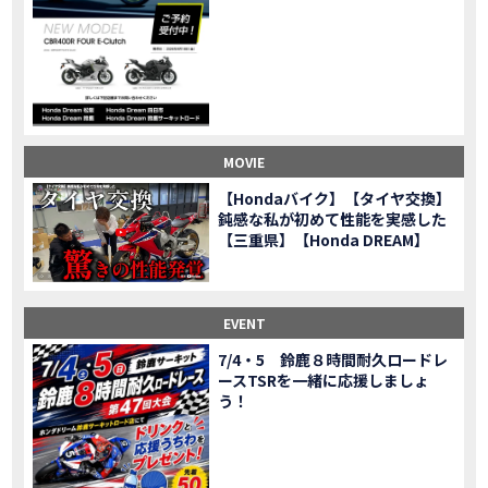
CL500売却！X-ADVオーナーの素直な理由。〇〇で納得の買取してもらいました|Honda X-ADV
MOVIE
【梅本まどかさんコラボ】CIVIC TYPE R♪スタッフオススメの鈴鹿ドライブへ！【後編】
MOVIE
憧れの大型バイク試乗！4輪走行は驚きの…【Honda GoldWing AfricaTwin】試乗会in鈴鹿ツインサーキット
MOVIE
【鈴鹿ツインサーキット】バイク＆クルマ夢のコラボイベント！「HCM２＆４サーキットフェス」レポ
MOVIE
全員初対面！バイク女子6人がツーリング行ったらwww
MOVIE
バイク女子6人でツーリング行った結果ww！後編
MOVIE
MOVIE
温泉1泊。いつもソロの女性ライダー、大人のマスツーリングへついていった【三重〜長野•茶臼山高原経由】Honda CL500
MOVIE
【Hondaバイク】【タイヤ交換】
【梅本まどかさんコラボ】CIVIC TYPE R♪ スタッフオススメの鈴鹿ドライブへ！【前編】
MOVIE
鈍感な私が初めて性能を実感した
ＨＣＭ２＆４サーキットフェス2023 紹介動画②
【三重県】【Honda DREAM】
MOVIE
ＨＣＭ２＆４サーキットフェス2023 紹介動画①
MOVIE
モトベはつこさんコラボ動画
MOVIE
Honda Dream 四日市のご紹介
EVENT
MOVIE
Honda Dream 鈴鹿のご紹介
MOVIE
7/4・5 鈴鹿８時間耐久ロードレ
ースTSRを一緒に応援しましょ
Honda Dream 松阪のご紹介
MOVIE
う！
２月１２日 牡蠣ツーリングフォトギャラリー
第6回オフロードスクールフォトギャラリー
EVENT
Honda Dream鈴鹿・松阪・四日市 ３店舗合同周年祭フォトギャラリー
EVENT