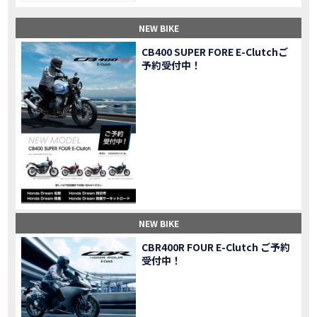
【納車】新型X-ADV初走行！3台乗り継いだ私の素直な感想｜DCT クルーズコントロール
MOVIE
NEW BIKE
三重県下 Honda Dream4店舗にて新春キャンペーンを開催
MOVIE
【速報】2025年モデルHonda X-ADV契約しました！新型のどこが凄いかチェックしてきた！
MOVIE
CB400 SUPER FORE E-Clutchご
予約受付中！
【女子ツーリング】秋の女子ツーリングin鳥羽・伊勢 【Honda Dream 松阪】
MOVIE
スーパーカブFinal Edition/HELLP KITTY在庫車あります！
NEW BIKE
【CBR1000RR-R】スーパースポーツバイクで三重県の新スポットを巡る女子ツーリング|Honda CBR1000RRR Rebel1100 500 250
MOVIE
三重県下 Honda Dreamにてレンタルバイクキャンペーン実施中💫
CAMPAIGN
【アフリカツイン】憧れの大型バイクで1泊2日マスツーリング｜三重県〜静岡県｜Honda CL500 AfricaTwin
MOVIE
【女子ツーリング】穴場スポット満載！三重の美味しいもの・パワースポット！【Honda Dream 松阪】
MOVIE
【CBR600RR】憧れのSSバイクで女子ツーリング|三重県 松阪スタート！Honda Rebel250•500
MOVIE
【中級レベル】スクーター乗りの女性ライダーがライティングスクールに潜入【HMS】Honda 400X
MOVIE
【鈴鹿サーキット】ホンダモーターサイクリストスクールを体験してきました【バイク女子】
MOVIE
NEW BIKE
【買取強化中】乗らないバイクはHonda Dreamへ！
CAMPAIGN
CBR400R FOUR E-Clutch ご予約
【祝】Honda CL500納車「かなえさんバイク売れました！」連絡があり行ってきました
MOVIE
受付中！
【シンガーソングライター茉ひるさんご来店】ホンダドリーム四日市
MOVIE
【ホンダドリーム鈴鹿サーキットロード】オープン当日イベントレポ！
MOVIE
【鈴鹿サーキットに近い！】ホンダドリーム鈴鹿サーキットロードOPEN！ #茉ひる
MOVIE