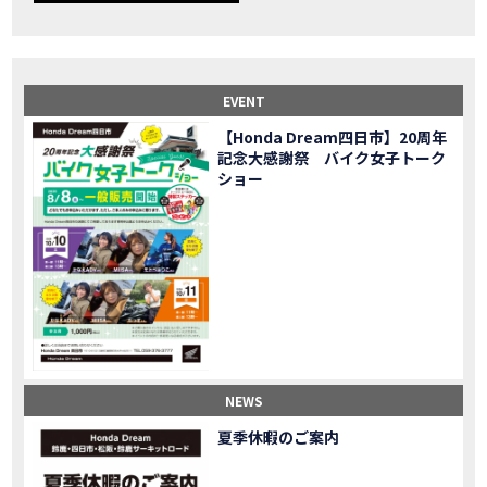
【事故寸前】200kmレッカー、そしてさらなる原因が判明し、修理代が膨れ上がった結果
MOVIE
Dio Lite 新基準原付 販売中！
NEW BIKE
NEWS
【バイク女子】高速道路走行中にバイクから異音が。レッカーされる事態になりました…
MOVIE
2025X-ADV 最高の旅バイクで街乗りも最適！ADVが20台でツーリングしました｜Honda ADV160
MOVIE
EVENT
CB1000F販売中！！
NEW BIKE
NEWS
【Honda Dream四日市】20周年
【バイク女子】ごめんなさい。大切なツーリングでやらかしてしまった…
MOVIE
記念大感謝祭 バイク女子トーク
【バイク女子】下道444kmぶっ通しで走った結果がヤバかった
MOVIE
ショー
【バイク女子】最安！三重→東京〇〇〇円で行けちゃった
MOVIE
新型スーパーカブ110レビュー！C125 CT125で女子ツーリング 最高！Honda Super Cub(JA59)
MOVIE
【世界一の燃費Super cub】給油せずにどこまで行けるかやってみたら大変なことになりました
MOVIE
【バイク女子の挑戦】世界一の最強バイクでついにやります。
MOVIE
【バイク女子】この動画を見たらイライラするかもしれません。ごめんなさい。
MOVIE
【バイク用ドラレコ】センサーで感知！駐車場でバイクの周りを…
MOVIE
おめでたい人生初バイク納車！スタッフがまさかの対応…
MOVIE
【激カワ女子登場】バイク女子はツーリング中も〇〇が大好き♡
MOVIE
NEWS
正統派NC750X！大型二輪教習から10年目の素直な感想|Honda NC750X DCT【バイク女子ツーリング】
MOVIE
夏季休暇のご案内
女が乗るバイクじゃない？低身長女が検証します
MOVIE
【福井1泊ツーリング】バイク女子、仲悪いって本当？
MOVIE