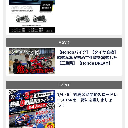
CL500売却！X-ADVオーナーの素直な理由。〇〇で納得の買取してもらいました|Honda X-ADV
MOVIE
【梅本まどかさんコラボ】CIVIC TYPE R♪スタッフオススメの鈴鹿ドライブへ！【後編】
MOVIE
憧れの大型バイク試乗！4輪走行は驚きの…【Honda GoldWing AfricaTwin】試乗会in鈴鹿ツインサーキット
MOVIE
【鈴鹿ツインサーキット】バイク＆クルマ夢のコラボイベント！「HCM２＆４サーキットフェス」レポ
MOVIE
全員初対面！バイク女子6人がツーリング行ったらwww
MOVIE
バイク女子6人でツーリング行った結果ww！後編
MOVIE
MOVIE
温泉1泊。いつもソロの女性ライダー、大人のマスツーリングへついていった【三重〜長野•茶臼山高原経由】Honda CL500
MOVIE
【Hondaバイク】【タイヤ交換】
【梅本まどかさんコラボ】CIVIC TYPE R♪ スタッフオススメの鈴鹿ドライブへ！【前編】
MOVIE
鈍感な私が初めて性能を実感した
ＨＣＭ２＆４サーキットフェス2023 紹介動画②
【三重県】【Honda DREAM】
MOVIE
ＨＣＭ２＆４サーキットフェス2023 紹介動画①
MOVIE
モトベはつこさんコラボ動画
MOVIE
Honda Dream 四日市のご紹介
EVENT
MOVIE
Honda Dream 鈴鹿のご紹介
MOVIE
7/4・5 鈴鹿８時間耐久ロードレ
ースTSRを一緒に応援しましょ
Honda Dream 松阪のご紹介
MOVIE
う！
２月１２日 牡蠣ツーリングフォトギャラリー
第6回オフロードスクールフォトギャラリー
EVENT
Honda Dream鈴鹿・松阪・四日市 ３店舗合同周年祭フォトギャラリー
EVENT