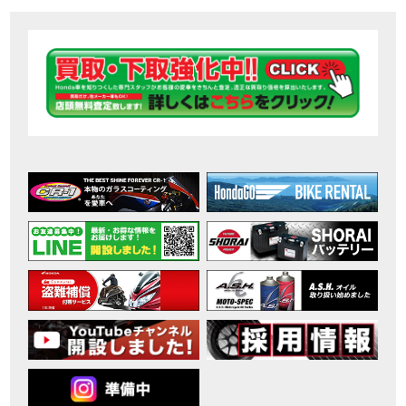
【ホンダ バイク】DCTが搭載しているバイクに試乗したんだけどなめてました・・【Rebel 1100 S Edition Dual Clutch Transmission】
MOVIE
2026年7月〜11月イベントのご案内
EVENT
【ホンダ バイク】 ホンダドリーム鈴鹿の未公開シーン【モトベはつこ】
MOVIE
最新のアフリカツインどう？妹とHondaDreamのバイク全部見た結果｜Honda SuperCub
MOVIE
【ホンダ バイク】「ボカロ文化」を知ろう ナビゲーションをスキップ 検索 作成 6 アバターの画像 三重県を巡る女性ライダーの4日間！ポケふた全制覇ツーリング Honda CB1000F
MOVIE
［三重県下最大級のバイクイベント］2026MIE BIKE FES開催 情報2
EVENT
［三重県下最大級のバイクイベント］2026MIE BIKE FES開催 情報１
EVENT
免許取得サポートキャンペーン実施中！
CAMPAIGN
［三重県下最大級のバイクイベント］2026MIE BIKE FES開催
EVENT
【ホンダ バイク】【バイク女子】怖くて乗れなかったあの憧れバイク、ついに乗ります！
MOVIE
【ホンダ バイク】バイクが動かなくなった…原因不明で入院します
MOVIE
Rebel 250 E-Clutch シリーズ 洋用品購入サポートキャンペーン
CAMPAIGN
【ホンダ バイク】CB1000F 4台で三重県ツーリング！梅本まどかさん、MIISAさんと一日笑った【ポケふた】Honda
MOVIE
【ホンダ バイク】【GB350C S】梅本まどかさんと三重県ツーリング満喫しました！ポケふた探し第1弾【モトブログ】
MOVIE
【ホンダドリーム新春初売り特別企画】のご紹介！！
MOVIE
こんなことある？！CB1000Fでツーリングイベントに参戦したのだが・・
MOVIE
【新車】CB1000Fで11時間ツーリングした素直なレビュー【モトブログ】Honda CB
MOVIE