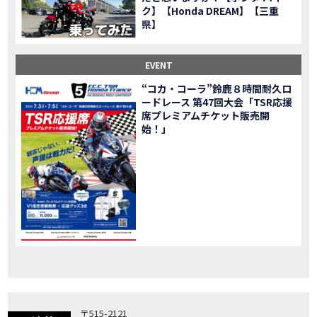
ク】【Honda DREAM】【三重
「X-ADV」大型クロスオーバーモデル X-ADV をフルモデルチェンジし発売！
NEW BIKE
県】
「CB1000R」のヘッドライト等の外観デザインやカラーリングの変更など熟成を図り発売！
NEW BIKE
「NC750X」大型スポーツモデル NC750X をフルモデルチェンジし発売！
NEW BIKE
EVENT
「CB1300 SUPER FOUR」「CB1300 SUPER BOL D’OR」ならびに「CB1300 SUPER FOUR SP」「CB1300 SUPER BOL D’OR SP」に先進の電子制御デバイスを採用し発売！
NEW BIKE
“コカ・コーラ”鈴鹿８時間耐久ロ
大型クルーザーモデル「Rebel 1100」を新発売!!
NEW BIKE
ードレース 第47回大会「TSR応援
よりスポーティーなイメージを強化『CBR650R』を発表!
NEW BIKE
席プレミアムチケット販売開
Neo Sports Caféシリーズのミドルクラスモデル『CB650R』を発表！
始！」
NEW BIKE
フルモデルチェンジした 新型「PCX」「PCX160」「PCX e:HEV」を発表!
NEW BIKE
国内販売を予定するグローバルモデルがHondaバイクWebサイトで公開されました！
NEWS
「CRF250L」「CRF250 RALLY」をフルモデルチェンジし発表！
NEW BIKE
〒515-2121