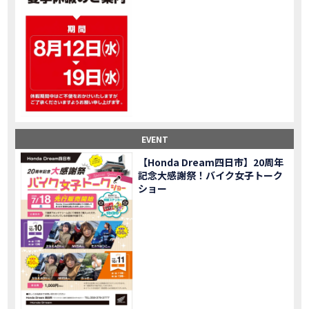
大型ツアラー！Gold Wing Tour 50th ANNIVWRSARYは女性ライダーでもツーリングを楽しめるのか検証してみた｜Honda ゴールドウイング
MOVIE
【Monkey125】初めてモンキー！意外な◯◯へ行って来た【三重ホンダヒート】
MOVIE
大型ツアラー「Gold Wing Tour」と特別仕様の 「Gold Wing Tour 50th ANNIVERSARY」を 受注期間限定で発売
NEW BIKE
【三重県】女性ライダーツーリングを満喫しました｜CB1000HORNET CB750HORNET CB650R E-Clutch
MOVIE
【女子ツーの実態】恥ずかしいけど、暴露しました。
MOVIE
オイル交換に行ったつもりが…まさかの大出費！？
MOVIE
「CRF250 RALLY」「CRF250 RALLY＜s＞」の カラーリング設定と仕様を一部変更し発売
NEW BIKE
EVENT
「CRF250L」「CRF250L＜s＞」のカラーリング設定と 仕様を一部変更し発売
NEW BIKE
軽二輪スーパースポーツモデル「CBR250RR」の カラーバリエーションを変更し発売
NEW BIKE
【Honda Dream四日市】20周年
記念大感謝祭！バイク女子トーク
【Honda Dream鈴鹿】20周年記念・大感謝祭イベント 大人気バイク女子が大集合・・Honda Dreamさんの人気を探ってきましたスペシャル！！メチャクチャ楽しかったです❤
MOVIE
ショー
PROJECT BIG1 Final Edition CB 1300在庫車あります！
NEW BIKE
【バイク女子】急遽、愛車とお別れ…ついにあのバイクに乗れた
MOVIE
【バイク女子】オイル交換だけのつもりが、まさかのアレを交換することに！？
MOVIE
【Honda Dream 鈴鹿２０周年記念大感謝祭】 多くの方のご来店ありがとうございました！
EVENT
【CB650R E-Clutch】X-ADVでDCTに5年乗った私が素直にレビュー｜Honda X-ADV
MOVIE
【カブでアクセル全開】女性ライダーで耐久レース参戦！レースだけじゃないサーキットの楽しみ方|Honda supercub
MOVIE
【新型X-ADV】最初のカスタムはこれ！ガラスコーティングもしちゃいました|Honda X-ADV
MOVIE