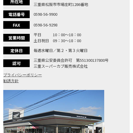
所在地
三重県松阪市市場庄町1286番地
電話番号
0598-56-9900
FAX
0598-56-9298
平日 10：00〜18：00
営業時間
土日祝日 09：30〜18：00
定休日
毎週水曜日／第２・第３火曜日
三重県公安委員会許可 第551300137800号
認可
三重スーパーカブ販売株式会社
プライバシーポリシー
勧誘方針