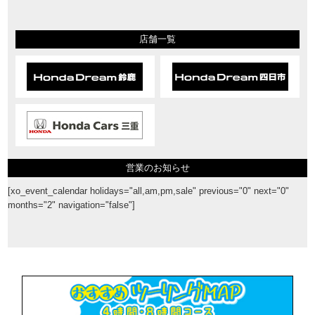
店舗一覧
営業のお知らせ
[xo_event_calendar holidays="all,am,pm,sale" previous="0" next="0"
months="2" navigation="false"]