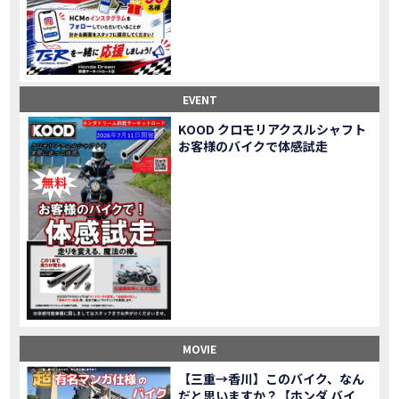
Honda Dream鈴鹿・松阪・四日市 ３店舗合同周年祭レポート
MOVIE
NEW BIKE「HAWK 11」新型ロードスポーツモデル HAWK 11を発売！
NEW BIKE
NEW BIKE「ダックス125」新型レジャーバイク ダックス125を発売！
NEW BIKE
Honda Dream 鈴鹿 オフロードスクール紹介
MOVIE
【新車中古車多数】三重県でバイクを探すなら！HondaDream松阪【ホンダ二輪車専門店】
MOVIE
EVENT
【県下最大規模】三重県でバイクを探すなら！HondaDream鈴鹿【ホンダ二輪車専門店】
MOVIE
KOOD クロモリアクスルシャフト
「CBR400R」「400X」の仕様 を一部変更し発売!
お客様のバイクで体感試走
NEW BIKE
大型プレミアムツアラー「Gold Wing」 シリーズのカラーバリエーション を一部変更し発売!
NEW BIKE
クルーザーモデル 「Rebel 250 S Edition」 に新色を追加し発表！
NEW BIKE
「CT125・ハンターカブ」 に新色を追加し発売！
NEW BIKE
「CB1100 EX Final Edition」「CB1100 RS Final Edition」を発売
NEW BIKE
「モンキー125」に5速トランスミッションを採用した新エンジンを搭載し発売！
NEW BIKE
「スーパーカブ C125」に環境性能を向上させた新エンジンを搭載し発売！
NEW BIKE
【イベントレポート】2021年 7月25日 敦賀ツーリング
EVENT
HondaDream鈴鹿 オフロードスクール紹介
MOVIE
MOVIE
「ADV150」に受注期間限定のカラーリングを設定し発売！
NEW BIKE
「GB350」「GB350 S」新型ロードスポーツモデル GB350・GB350 S を発売！
NEW BIKE
【三重→香川】このバイク、なん
だと思いますか？【ホンダ バイ
「フォルツァ」軽二輪スクーター フォルツァ をモデルチェンジし発売！
NEW BIKE