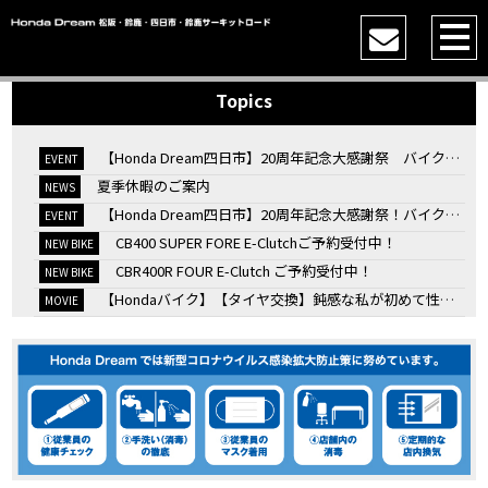
Topics
【Honda Dream四日市】20周年記念大感謝祭 バイク女子トークショー
EVENT
夏季休暇のご案内
NEWS
【Honda Dream四日市】20周年記念大感謝祭！バイク女子トークショー
EVENT
CB400 SUPER FORE E-Clutchご予約受付中！
NEW BIKE
CBR400R FOUR E-Clutch ご予約受付中！
NEW BIKE
【Hondaバイク】【タイヤ交換】鈍感な私が初めて性能を実感した【三重県】【Honda DREAM】
MOVIE
7/4・5 鈴鹿８時間耐久ロードレースTSRを一緒に応援しましょう！
EVENT
KOOD クロモリアクスルシャフトお客様のバイクで体感試走
EVENT
【三重→香川】このバイク、なんだと思いますか？【ホンダ バイク】【Honda DREAM】【三重県】
MOVIE
“コカ・コーラ”鈴鹿８時間耐久ロードレース 第47回大会「TSR応援席プレミアムチケット販売開始！」
EVENT
【ホンダ バイク】バイクを長持ちさせる洗車を教えてもらった【プロの裏ワザ】
MOVIE
【ホンダ バイク】CRF1100L Africa Twinは女性ライダーでも快適か？四国ツーリング【X-ADVオーナー目線】
MOVIE