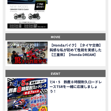
CL500売却！X-ADVオーナーの素直な理由。〇〇で納得の買取してもらいました|Honda X-ADV
MOVIE
【梅本まどかさんコラボ】CIVIC TYPE R♪スタッフオススメの鈴鹿ドライブへ！【後編】
MOVIE
憧れの大型バイク試乗！4輪走行は驚きの…【Honda GoldWing AfricaTwin】試乗会in鈴鹿ツインサーキット
MOVIE
【鈴鹿ツインサーキット】バイク＆クルマ夢のコラボイベント！「HCM２＆４サーキットフェス」レポ
MOVIE
全員初対面！バイク女子6人がツーリング行ったらwww
MOVIE
バイク女子6人でツーリング行った結果ww！後編
MOVIE
MOVIE
温泉1泊。いつもソロの女性ライダー、大人のマスツーリングへついていった【三重〜長野•茶臼山高原経由】Honda CL500
MOVIE
【Hondaバイク】【タイヤ交換】
【梅本まどかさんコラボ】CIVIC TYPE R♪ スタッフオススメの鈴鹿ドライブへ！【前編】
MOVIE
鈍感な私が初めて性能を実感した
ＨＣＭ２＆４サーキットフェス2023 紹介動画②
【三重県】【Honda DREAM】
MOVIE
ＨＣＭ２＆４サーキットフェス2023 紹介動画①
MOVIE
モトベはつこさんコラボ動画
MOVIE
Honda Dream 四日市のご紹介
EVENT
MOVIE
Honda Dream 鈴鹿のご紹介
MOVIE
7/4・5 鈴鹿８時間耐久ロードレ
ースTSRを一緒に応援しましょ
Honda Dream 松阪のご紹介
MOVIE
う！
２月１２日 牡蠣ツーリングフォトギャラリー
第6回オフロードスクールフォトギャラリー
EVENT
Honda Dream鈴鹿・松阪・四日市 ３店舗合同周年祭フォトギャラリー
EVENT