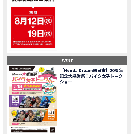
大型ツアラー！Gold Wing Tour 50th ANNIVWRSARYは女性ライダーでもツーリングを楽しめるのか検証してみた｜Honda ゴールドウイング
MOVIE
【Monkey125】初めてモンキー！意外な◯◯へ行って来た【三重ホンダヒート】
MOVIE
大型ツアラー「Gold Wing Tour」と特別仕様の 「Gold Wing Tour 50th ANNIVERSARY」を 受注期間限定で発売
NEW BIKE
【三重県】女性ライダーツーリングを満喫しました｜CB1000HORNET CB750HORNET CB650R E-Clutch
MOVIE
【女子ツーの実態】恥ずかしいけど、暴露しました。
MOVIE
オイル交換に行ったつもりが…まさかの大出費！？
MOVIE
「CRF250 RALLY」「CRF250 RALLY＜s＞」の カラーリング設定と仕様を一部変更し発売
NEW BIKE
EVENT
「CRF250L」「CRF250L＜s＞」のカラーリング設定と 仕様を一部変更し発売
NEW BIKE
軽二輪スーパースポーツモデル「CBR250RR」の カラーバリエーションを変更し発売
NEW BIKE
【Honda Dream四日市】20周年
記念大感謝祭！バイク女子トーク
【Honda Dream鈴鹿】20周年記念・大感謝祭イベント 大人気バイク女子が大集合・・Honda Dreamさんの人気を探ってきましたスペシャル！！メチャクチャ楽しかったです❤
MOVIE
ショー
PROJECT BIG1 Final Edition CB 1300在庫車あります！
NEW BIKE
【バイク女子】急遽、愛車とお別れ…ついにあのバイクに乗れた
MOVIE
【バイク女子】オイル交換だけのつもりが、まさかのアレを交換することに！？
MOVIE
【Honda Dream 鈴鹿２０周年記念大感謝祭】 多くの方のご来店ありがとうございました！
EVENT
【CB650R E-Clutch】X-ADVでDCTに5年乗った私が素直にレビュー｜Honda X-ADV
MOVIE
【カブでアクセル全開】女性ライダーで耐久レース参戦！レースだけじゃないサーキットの楽しみ方|Honda supercub
MOVIE
【新型X-ADV】最初のカスタムはこれ！ガラスコーティングもしちゃいました|Honda X-ADV
MOVIE