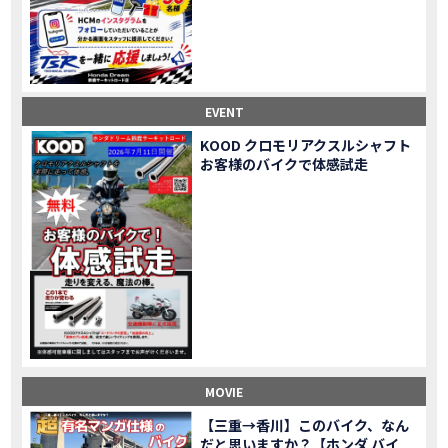
Honda Dream鈴鹿・松阪・四日市 ３店舗合同周年祭レポート
MOVIE
NEW BIKE「HAWK 11」新型ロードスポーツモデル HAWK 11を発売！
NEW BIKE
NEW BIKE「ダックス125」新型レジャーバイク ダックス125を発売！
NEW BIKE
Honda Dream 鈴鹿 オフロードスクール紹介
MOVIE
【新車中古車多数】三重県でバイクを探すなら！HondaDream松阪【ホンダ二輪車専門店】
MOVIE
EVENT
【県下最大規模】三重県でバイクを探すなら！HondaDream鈴鹿【ホンダ二輪車専門店】
MOVIE
KOOD クロモリアクスルシャフト
「CBR400R」「400X」の仕様 を一部変更し発売!
お客様のバイクで体感試走
NEW BIKE
大型プレミアムツアラー「Gold Wing」 シリーズのカラーバリエーション を一部変更し発売!
NEW BIKE
クルーザーモデル 「Rebel 250 S Edition」 に新色を追加し発表！
NEW BIKE
「CT125・ハンターカブ」 に新色を追加し発売！
NEW BIKE
「CB1100 EX Final Edition」「CB1100 RS Final Edition」を発売
NEW BIKE
「モンキー125」に5速トランスミッションを採用した新エンジンを搭載し発売！
NEW BIKE
「スーパーカブ C125」に環境性能を向上させた新エンジンを搭載し発売！
NEW BIKE
【イベントレポート】2021年 7月25日 敦賀ツーリング
EVENT
HondaDream鈴鹿 オフロードスクール紹介
MOVIE
MOVIE
「ADV150」に受注期間限定のカラーリングを設定し発売！
NEW BIKE
「GB350」「GB350 S」新型ロードスポーツモデル GB350・GB350 S を発売！
NEW BIKE
【三重→香川】このバイク、なん
だと思いますか？【ホンダ バイ
「フォルツァ」軽二輪スクーター フォルツァ をモデルチェンジし発売！
NEW BIKE