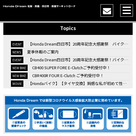
Topics
【Honda Dream四日市】20周年記念大感謝祭 バイク女子トークショー
EVENT
夏季休暇のご案内
NEWS
【Honda Dream四日市】20周年記念大感謝祭！バイク女子トークショー
EVENT
CB400 SUPER FORE E-Clutchご予約受付中！
NEW BIKE
CBR400R FOUR E-Clutch ご予約受付中！
NEW BIKE
【Hondaバイク】【タイヤ交換】鈍感な私が初めて性能を実感した【三重県】【Honda DREAM】
MOVIE
7/4・5 鈴鹿８時間耐久ロードレースTSRを一緒に応援しましょう！
EVENT
KOOD クロモリアクスルシャフトお客様のバイクで体感試走
EVENT
【三重→香川】このバイク、なんだと思いますか？【ホンダ バイク】【Honda DREAM】【三重県】
MOVIE
“コカ・コーラ”鈴鹿８時間耐久ロードレース 第47回大会「TSR応援席プレミアムチケット販売開始！」
EVENT
【ホンダ バイク】バイクを長持ちさせる洗車を教えてもらった【プロの裏ワザ】
MOVIE
【ホンダ バイク】CRF1100L Africa Twinは女性ライダーでも快適か？四国ツーリング【X-ADVオーナー目線】
MOVIE