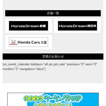
店舗一覧
営業のお知らせ
[xo_event_calendar holidays="all,am,pm,sale" previous="0" next="0"
months="2" navigation="false"]