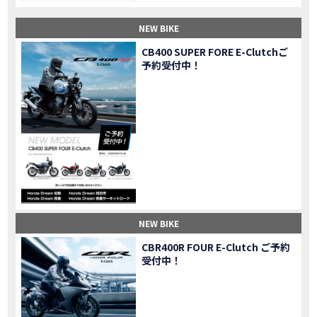
【納車】新型X-ADV初走行！3台乗り継いだ私の素直な感想｜DCT クルーズコントロール
MOVIE
NEW BIKE
三重県下 Honda Dream4店舗にて新春キャンペーンを開催
MOVIE
【速報】2025年モデルHonda X-ADV契約しました！新型のどこが凄いかチェックしてきた！
MOVIE
CB400 SUPER FORE E-Clutchご
予約受付中！
【女子ツーリング】秋の女子ツーリングin鳥羽・伊勢 【Honda Dream 松阪】
MOVIE
スーパーカブFinal Edition/HELLP KITTY在庫車あります！
NEW BIKE
【CBR1000RR-R】スーパースポーツバイクで三重県の新スポットを巡る女子ツーリング|Honda CBR1000RRR Rebel1100 500 250
MOVIE
三重県下 Honda Dreamにてレンタルバイクキャンペーン実施中💫
CAMPAIGN
【アフリカツイン】憧れの大型バイクで1泊2日マスツーリング｜三重県〜静岡県｜Honda CL500 AfricaTwin
MOVIE
【女子ツーリング】穴場スポット満載！三重の美味しいもの・パワースポット！【Honda Dream 松阪】
MOVIE
【CBR600RR】憧れのSSバイクで女子ツーリング|三重県 松阪スタート！Honda Rebel250•500
MOVIE
【中級レベル】スクーター乗りの女性ライダーがライティングスクールに潜入【HMS】Honda 400X
MOVIE
【鈴鹿サーキット】ホンダモーターサイクリストスクールを体験してきました【バイク女子】
MOVIE
NEW BIKE
【買取強化中】乗らないバイクはHonda Dreamへ！
CAMPAIGN
CBR400R FOUR E-Clutch ご予約
【祝】Honda CL500納車「かなえさんバイク売れました！」連絡があり行ってきました
MOVIE
受付中！
【シンガーソングライター茉ひるさんご来店】ホンダドリーム四日市
MOVIE
【ホンダドリーム鈴鹿サーキットロード】オープン当日イベントレポ！
MOVIE
【鈴鹿サーキットに近い！】ホンダドリーム鈴鹿サーキットロードOPEN！ #茉ひる
MOVIE