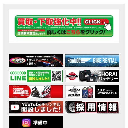
【ホンダ バイク】DCTが搭載しているバイクに試乗したんだけどなめてました・・【Rebel 1100 S Edition Dual Clutch Transmission】
MOVIE
2026年7月〜11月イベントのご案内
EVENT
【ホンダ バイク】 ホンダドリーム鈴鹿の未公開シーン【モトベはつこ】
MOVIE
最新のアフリカツインどう？妹とHondaDreamのバイク全部見た結果｜Honda SuperCub
MOVIE
【ホンダ バイク】「ボカロ文化」を知ろう ナビゲーションをスキップ 検索 作成 6 アバターの画像 三重県を巡る女性ライダーの4日間！ポケふた全制覇ツーリング Honda CB1000F
MOVIE
［三重県下最大級のバイクイベント］2026MIE BIKE FES開催 情報2
EVENT
［三重県下最大級のバイクイベント］2026MIE BIKE FES開催 情報１
EVENT
免許取得サポートキャンペーン実施中！
CAMPAIGN
［三重県下最大級のバイクイベント］2026MIE BIKE FES開催
EVENT
【ホンダ バイク】【バイク女子】怖くて乗れなかったあの憧れバイク、ついに乗ります！
MOVIE
【ホンダ バイク】バイクが動かなくなった…原因不明で入院します
MOVIE
Rebel 250 E-Clutch シリーズ 洋用品購入サポートキャンペーン
CAMPAIGN
【ホンダ バイク】CB1000F 4台で三重県ツーリング！梅本まどかさん、MIISAさんと一日笑った【ポケふた】Honda
MOVIE
【ホンダ バイク】【GB350C S】梅本まどかさんと三重県ツーリング満喫しました！ポケふた探し第1弾【モトブログ】
MOVIE
【ホンダドリーム新春初売り特別企画】のご紹介！！
MOVIE
こんなことある？！CB1000Fでツーリングイベントに参戦したのだが・・
MOVIE
【新車】CB1000Fで11時間ツーリングした素直なレビュー【モトブログ】Honda CB
MOVIE