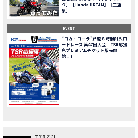
ク】【Honda DREAM】【三重
「X-ADV」大型クロスオーバーモデル X-ADV をフルモデルチェンジし発売！
NEW BIKE
県】
「CB1000R」のヘッドライト等の外観デザインやカラーリングの変更など熟成を図り発売！
NEW BIKE
「NC750X」大型スポーツモデル NC750X をフルモデルチェンジし発売！
NEW BIKE
EVENT
「CB1300 SUPER FOUR」「CB1300 SUPER BOL D’OR」ならびに「CB1300 SUPER FOUR SP」「CB1300 SUPER BOL D’OR SP」に先進の電子制御デバイスを採用し発売！
NEW BIKE
“コカ・コーラ”鈴鹿８時間耐久ロ
大型クルーザーモデル「Rebel 1100」を新発売!!
NEW BIKE
ードレース 第47回大会「TSR応援
よりスポーティーなイメージを強化『CBR650R』を発表!
NEW BIKE
席プレミアムチケット販売開
Neo Sports Caféシリーズのミドルクラスモデル『CB650R』を発表！
始！」
NEW BIKE
フルモデルチェンジした 新型「PCX」「PCX160」「PCX e:HEV」を発表!
NEW BIKE
国内販売を予定するグローバルモデルがHondaバイクWebサイトで公開されました！
NEWS
「CRF250L」「CRF250 RALLY」をフルモデルチェンジし発表！
NEW BIKE
〒515-2121