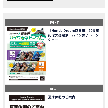
【事故寸前】200kmレッカー、そしてさらなる原因が判明し、修理代が膨れ上がった結果
MOVIE
Dio Lite 新基準原付 販売中！
NEW BIKE
NEWS
【バイク女子】高速道路走行中にバイクから異音が。レッカーされる事態になりました…
MOVIE
2025X-ADV 最高の旅バイクで街乗りも最適！ADVが20台でツーリングしました｜Honda ADV160
MOVIE
EVENT
CB1000F販売中！！
NEW BIKE
NEWS
【Honda Dream四日市】20周年
【バイク女子】ごめんなさい。大切なツーリングでやらかしてしまった…
MOVIE
記念大感謝祭 バイク女子トーク
【バイク女子】下道444kmぶっ通しで走った結果がヤバかった
MOVIE
ショー
【バイク女子】最安！三重→東京〇〇〇円で行けちゃった
MOVIE
新型スーパーカブ110レビュー！C125 CT125で女子ツーリング 最高！Honda Super Cub(JA59)
MOVIE
【世界一の燃費Super cub】給油せずにどこまで行けるかやってみたら大変なことになりました
MOVIE
【バイク女子の挑戦】世界一の最強バイクでついにやります。
MOVIE
【バイク女子】この動画を見たらイライラするかもしれません。ごめんなさい。
MOVIE
【バイク用ドラレコ】センサーで感知！駐車場でバイクの周りを…
MOVIE
おめでたい人生初バイク納車！スタッフがまさかの対応…
MOVIE
【激カワ女子登場】バイク女子はツーリング中も〇〇が大好き♡
MOVIE
NEWS
正統派NC750X！大型二輪教習から10年目の素直な感想|Honda NC750X DCT【バイク女子ツーリング】
MOVIE
夏季休暇のご案内
女が乗るバイクじゃない？低身長女が検証します
MOVIE
【福井1泊ツーリング】バイク女子、仲悪いって本当？
MOVIE