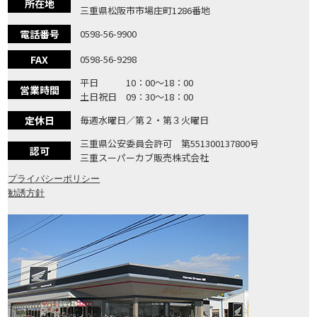
所在地
三重県松阪市市場庄町1286番地
電話番号
0598-56-9900
FAX
0598-56-9298
平日 10：00〜18：00
営業時間
土日祝日 09：30〜18：00
定休日
毎週水曜日／第２・第３火曜日
三重県公安委員会許可 第551300137800号
認可
三重スーパーカブ販売株式会社
プライバシーポリシー
勧誘方針