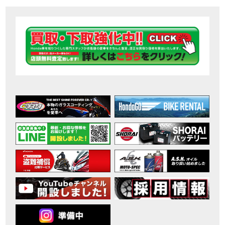
【ホンダ バイク】DCTが搭載しているバイクに試乗したんだけどなめてました・・【Rebel 1100 S Edition Dual Clutch Transmission】
MOVIE
2026年7月〜11月イベントのご案内
EVENT
【ホンダ バイク】 ホンダドリーム鈴鹿の未公開シーン【モトベはつこ】
MOVIE
最新のアフリカツインどう？妹とHondaDreamのバイク全部見た結果｜Honda SuperCub
MOVIE
【ホンダ バイク】「ボカロ文化」を知ろう ナビゲーションをスキップ 検索 作成 6 アバターの画像 三重県を巡る女性ライダーの4日間！ポケふた全制覇ツーリング Honda CB1000F
MOVIE
［三重県下最大級のバイクイベント］2026MIE BIKE FES開催 情報2
EVENT
［三重県下最大級のバイクイベント］2026MIE BIKE FES開催 情報１
EVENT
免許取得サポートキャンペーン実施中！
CAMPAIGN
［三重県下最大級のバイクイベント］2026MIE BIKE FES開催
EVENT
【ホンダ バイク】【バイク女子】怖くて乗れなかったあの憧れバイク、ついに乗ります！
MOVIE
【ホンダ バイク】バイクが動かなくなった…原因不明で入院します
MOVIE
Rebel 250 E-Clutch シリーズ 洋用品購入サポートキャンペーン
CAMPAIGN
【ホンダ バイク】CB1000F 4台で三重県ツーリング！梅本まどかさん、MIISAさんと一日笑った【ポケふた】Honda
MOVIE
【ホンダ バイク】【GB350C S】梅本まどかさんと三重県ツーリング満喫しました！ポケふた探し第1弾【モトブログ】
MOVIE
【ホンダドリーム新春初売り特別企画】のご紹介！！
MOVIE
こんなことある？！CB1000Fでツーリングイベントに参戦したのだが・・
MOVIE
【新車】CB1000Fで11時間ツーリングした素直なレビュー【モトブログ】Honda CB
MOVIE