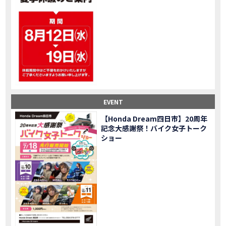
大型ツアラー！Gold Wing Tour 50th ANNIVWRSARYは女性ライダーでもツーリングを楽しめるのか検証してみた｜Honda ゴールドウイング
MOVIE
【Monkey125】初めてモンキー！意外な◯◯へ行って来た【三重ホンダヒート】
MOVIE
大型ツアラー「Gold Wing Tour」と特別仕様の 「Gold Wing Tour 50th ANNIVERSARY」を 受注期間限定で発売
NEW BIKE
【三重県】女性ライダーツーリングを満喫しました｜CB1000HORNET CB750HORNET CB650R E-Clutch
MOVIE
【女子ツーの実態】恥ずかしいけど、暴露しました。
MOVIE
オイル交換に行ったつもりが…まさかの大出費！？
MOVIE
「CRF250 RALLY」「CRF250 RALLY＜s＞」の カラーリング設定と仕様を一部変更し発売
NEW BIKE
EVENT
「CRF250L」「CRF250L＜s＞」のカラーリング設定と 仕様を一部変更し発売
NEW BIKE
軽二輪スーパースポーツモデル「CBR250RR」の カラーバリエーションを変更し発売
NEW BIKE
【Honda Dream四日市】20周年
記念大感謝祭！バイク女子トーク
【Honda Dream鈴鹿】20周年記念・大感謝祭イベント 大人気バイク女子が大集合・・Honda Dreamさんの人気を探ってきましたスペシャル！！メチャクチャ楽しかったです❤
MOVIE
ショー
PROJECT BIG1 Final Edition CB 1300在庫車あります！
NEW BIKE
【バイク女子】急遽、愛車とお別れ…ついにあのバイクに乗れた
MOVIE
【バイク女子】オイル交換だけのつもりが、まさかのアレを交換することに！？
MOVIE
【Honda Dream 鈴鹿２０周年記念大感謝祭】 多くの方のご来店ありがとうございました！
EVENT
【CB650R E-Clutch】X-ADVでDCTに5年乗った私が素直にレビュー｜Honda X-ADV
MOVIE
【カブでアクセル全開】女性ライダーで耐久レース参戦！レースだけじゃないサーキットの楽しみ方|Honda supercub
MOVIE
【新型X-ADV】最初のカスタムはこれ！ガラスコーティングもしちゃいました|Honda X-ADV
MOVIE