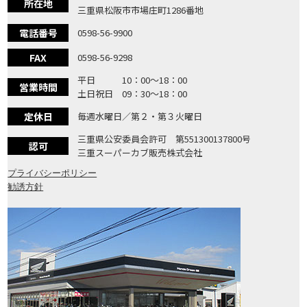
所在地
三重県松阪市市場庄町1286番地
電話番号
0598-56-9900
FAX
0598-56-9298
平日 10：00〜18：00
営業時間
土日祝日 09：30〜18：00
定休日
毎週水曜日／第２・第３火曜日
三重県公安委員会許可 第551300137800号
認可
三重スーパーカブ販売株式会社
プライバシーポリシー
勧誘方針