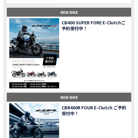
【納車】新型X-ADV初走行！3台乗り継いだ私の素直な感想｜DCT クルーズコントロール
MOVIE
NEW BIKE
三重県下 Honda Dream4店舗にて新春キャンペーンを開催
MOVIE
【速報】2025年モデルHonda X-ADV契約しました！新型のどこが凄いかチェックしてきた！
MOVIE
CB400 SUPER FORE E-Clutchご
予約受付中！
【女子ツーリング】秋の女子ツーリングin鳥羽・伊勢 【Honda Dream 松阪】
MOVIE
スーパーカブFinal Edition/HELLP KITTY在庫車あります！
NEW BIKE
【CBR1000RR-R】スーパースポーツバイクで三重県の新スポットを巡る女子ツーリング|Honda CBR1000RRR Rebel1100 500 250
MOVIE
三重県下 Honda Dreamにてレンタルバイクキャンペーン実施中💫
CAMPAIGN
【アフリカツイン】憧れの大型バイクで1泊2日マスツーリング｜三重県〜静岡県｜Honda CL500 AfricaTwin
MOVIE
【女子ツーリング】穴場スポット満載！三重の美味しいもの・パワースポット！【Honda Dream 松阪】
MOVIE
【CBR600RR】憧れのSSバイクで女子ツーリング|三重県 松阪スタート！Honda Rebel250•500
MOVIE
【中級レベル】スクーター乗りの女性ライダーがライティングスクールに潜入【HMS】Honda 400X
MOVIE
【鈴鹿サーキット】ホンダモーターサイクリストスクールを体験してきました【バイク女子】
MOVIE
NEW BIKE
【買取強化中】乗らないバイクはHonda Dreamへ！
CAMPAIGN
CBR400R FOUR E-Clutch ご予約
【祝】Honda CL500納車「かなえさんバイク売れました！」連絡があり行ってきました
MOVIE
受付中！
【シンガーソングライター茉ひるさんご来店】ホンダドリーム四日市
MOVIE
【ホンダドリーム鈴鹿サーキットロード】オープン当日イベントレポ！
MOVIE
【鈴鹿サーキットに近い！】ホンダドリーム鈴鹿サーキットロードOPEN！ #茉ひる
MOVIE