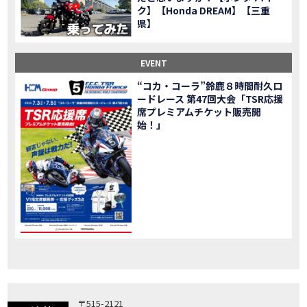
ク】【Honda DREAM】【三重
「X-ADV」大型クロスオーバーモデル X-ADV をフルモデルチェンジし発売！
NEW BIKE
県】
「CB1000R」のヘッドライト等の外観デザインやカラーリングの変更など熟成を図り発売！
NEW BIKE
「NC750X」大型スポーツモデル NC750X をフルモデルチェンジし発売！
NEW BIKE
EVENT
「CB1300 SUPER FOUR」「CB1300 SUPER BOL D’OR」ならびに「CB1300 SUPER FOUR SP」「CB1300 SUPER BOL D’OR SP」に先進の電子制御デバイスを採用し発売！
NEW BIKE
“コカ・コーラ”鈴鹿８時間耐久ロ
大型クルーザーモデル「Rebel 1100」を新発売!!
NEW BIKE
ードレース 第47回大会「TSR応援
よりスポーティーなイメージを強化『CBR650R』を発表!
NEW BIKE
席プレミアムチケット販売開
Neo Sports Caféシリーズのミドルクラスモデル『CB650R』を発表！
始！」
NEW BIKE
フルモデルチェンジした 新型「PCX」「PCX160」「PCX e:HEV」を発表!
NEW BIKE
国内販売を予定するグローバルモデルがHondaバイクWebサイトで公開されました！
NEWS
「CRF250L」「CRF250 RALLY」をフルモデルチェンジし発表！
NEW BIKE
〒515-2121