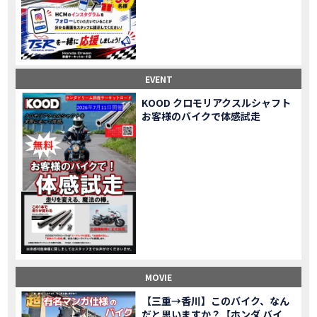
Honda Dream鈴鹿・松阪・四日市 ３店舗合同周年祭レポート
MOVIE
NEW BIKE「HAWK 11」新型ロードスポーツモデル HAWK 11を発売！
NEW BIKE
NEW BIKE「ダックス125」新型レジャーバイク ダックス125を発売！
NEW BIKE
Honda Dream 鈴鹿 オフロードスクール紹介
MOVIE
【新車中古車多数】三重県でバイクを探すなら！HondaDream松阪【ホンダ二輪車専門店】
MOVIE
EVENT
【県下最大規模】三重県でバイクを探すなら！HondaDream鈴鹿【ホンダ二輪車専門店】
MOVIE
KOOD クロモリアクスルシャフト
「CBR400R」「400X」の仕様 を一部変更し発売!
お客様のバイクで体感試走
NEW BIKE
大型プレミアムツアラー「Gold Wing」 シリーズのカラーバリエーション を一部変更し発売!
NEW BIKE
クルーザーモデル 「Rebel 250 S Edition」 に新色を追加し発表！
NEW BIKE
「CT125・ハンターカブ」 に新色を追加し発売！
NEW BIKE
「CB1100 EX Final Edition」「CB1100 RS Final Edition」を発売
NEW BIKE
「モンキー125」に5速トランスミッションを採用した新エンジンを搭載し発売！
NEW BIKE
「スーパーカブ C125」に環境性能を向上させた新エンジンを搭載し発売！
NEW BIKE
【イベントレポート】2021年 7月25日 敦賀ツーリング
EVENT
HondaDream鈴鹿 オフロードスクール紹介
MOVIE
MOVIE
「ADV150」に受注期間限定のカラーリングを設定し発売！
NEW BIKE
「GB350」「GB350 S」新型ロードスポーツモデル GB350・GB350 S を発売！
NEW BIKE
【三重→香川】このバイク、なん
だと思いますか？【ホンダ バイ
「フォルツァ」軽二輪スクーター フォルツァ をモデルチェンジし発売！
NEW BIKE