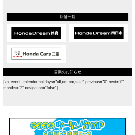
店舗一覧
営業のお知らせ
[xo_event_calendar holidays="all,am,pm,sale" previous="0" next="0"
months="2" navigation="false"]