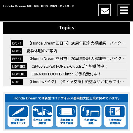
Topics
【Honda Dream四日市】20周年記念大感謝祭 バイク女子トークショー
EVENT
夏季休暇のご案内
NEWS
【Honda Dream四日市】20周年記念大感謝祭！バイク女子トークショー
EVENT
CB400 SUPER FORE E-Clutchご予約受付中！
NEW BIKE
CBR400R FOUR E-Clutch ご予約受付中！
NEW BIKE
【Hondaバイク】【タイヤ交換】鈍感な私が初めて性能を実感した【三重県】【Honda DREAM】
MOVIE
7/4・5 鈴鹿８時間耐久ロードレースTSRを一緒に応援しましょう！
EVENT
KOOD クロモリアクスルシャフトお客様のバイクで体感試走
EVENT
【三重→香川】このバイク、なんだと思いますか？【ホンダ バイク】【Honda DREAM】【三重県】
MOVIE
“コカ・コーラ”鈴鹿８時間耐久ロードレース 第47回大会「TSR応援席プレミアムチケット販売開始！」
EVENT
【ホンダ バイク】バイクを長持ちさせる洗車を教えてもらった【プロの裏ワザ】
MOVIE
【ホンダ バイク】CRF1100L Africa Twinは女性ライダーでも快適か？四国ツーリング【X-ADVオーナー目線】
MOVIE