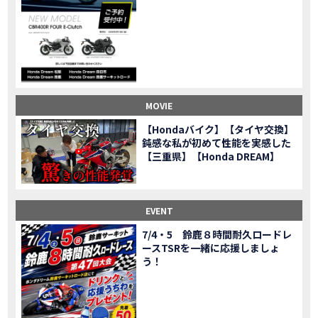
CL500売却！X-ADVオーナーの素直な理由。〇〇で納得の買取してもらいました|Honda X-ADV
MOVIE
【梅本まどかさんコラボ】CIVIC TYPE R♪スタッフオススメの鈴鹿ドライブへ！【後編】
MOVIE
憧れの大型バイク試乗！4輪走行は驚きの…【Honda GoldWing AfricaTwin】試乗会in鈴鹿ツインサーキット
MOVIE
【鈴鹿ツインサーキット】バイク＆クルマ夢のコラボイベント！「HCM２＆４サーキットフェス」レポ
MOVIE
全員初対面！バイク女子6人がツーリング行ったらwww
MOVIE
バイク女子6人でツーリング行った結果ww！後編
MOVIE
MOVIE
温泉1泊。いつもソロの女性ライダー、大人のマスツーリングへついていった【三重〜長野•茶臼山高原経由】Honda CL500
MOVIE
【Hondaバイク】【タイヤ交換】
【梅本まどかさんコラボ】CIVIC TYPE R♪ スタッフオススメの鈴鹿ドライブへ！【前編】
MOVIE
鈍感な私が初めて性能を実感した
ＨＣＭ２＆４サーキットフェス2023 紹介動画②
【三重県】【Honda DREAM】
MOVIE
ＨＣＭ２＆４サーキットフェス2023 紹介動画①
MOVIE
モトベはつこさんコラボ動画
MOVIE
Honda Dream 四日市のご紹介
EVENT
MOVIE
Honda Dream 鈴鹿のご紹介
MOVIE
7/4・5 鈴鹿８時間耐久ロードレ
ースTSRを一緒に応援しましょ
Honda Dream 松阪のご紹介
MOVIE
う！
２月１２日 牡蠣ツーリングフォトギャラリー
第6回オフロードスクールフォトギャラリー
EVENT
Honda Dream鈴鹿・松阪・四日市 ３店舗合同周年祭フォトギャラリー
EVENT