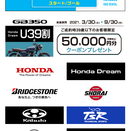
erCub
ライダーの4日間！ポケふた全制覇ツーリング Honda CB1000F
ります！
んと一日笑った【ポケふた】Honda
した！ポケふた探し第1弾【モトブログ】
CB
った結果