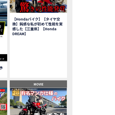
報】2025年モデルHonda X-ADV契約しました！新型のどこが凄いかチェッ
子ツーリング】秋の女子ツーリングin鳥羽・伊勢 【Honda Dream 松阪】
ーパーカブFinal Edition/HELLP KITTY在庫車あります！
【Hondaバイク】【タイヤ交
BR1000RR-R】スーパースポーツバイクで三重県の新スポットを巡る女子ツーリング|Honda
換】鈍感な私が初めて性能を実
三重県下 Honda Dreamにてレンタルバイクキャンペーン実施中💫
感した【三重県】【Honda
フリカツイン】憧れの大型バイクで1泊2日マスツーリング｜三重県〜静岡県｜Honda C
DREAM】
子ツーリング】穴場スポット満載！三重の美味しいもの・パワースポット！【Hon
BR600RR】憧れのSSバイクで女子ツーリング|三重県 松阪スタート！Honda Rebe
級レベル】スクーター乗りの女性ライダーがライティングスクールに潜入【HMS】H
鹿サーキット】ホンダモーターサイクリストスクールを体験してきました【
【買取強化中】乗らないバイクはHonda Dreamへ！
ご予
】Honda CL500納車「かなえさんバイク売れました！」連絡があり行ってき
ンガーソングライター茉ひるさんご来店】ホンダドリーム四日市
ンダドリーム鈴鹿サーキットロード】オープン当日イベントレポ！
MOVIE
鹿サーキットに近い！】ホンダドリーム鈴鹿サーキットロードOPEN！ #茉ひ
500売却！X-ADVオーナーの素直な理由。〇〇で納得の買取してもらいました|Hond
本まどかさんコラボ】CIVIC TYPE R♪スタッフオススメの鈴鹿ドライブへ！
の大型バイク試乗！4輪走行は驚きの…【Honda GoldWing AfricaTwin