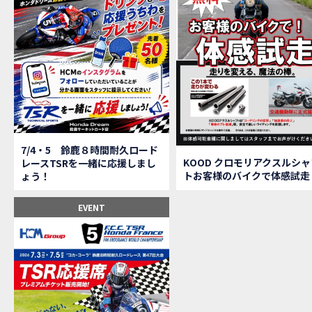
【鈴
MOVIE
全員
MOVIE
バイ
MOVIE
温泉
MOVIE
【梅
MOVIE
ＨＣ
MOVIE
ＨＣ
MOVIE
モト
MOVIE
Hon
MOVIE
7/4・5 鈴鹿８時間耐久ロード
Hon
MOVIE
KOOD クロモリアクスルシャ
レースTSRを一緒に応援しまし
トお客様のバイクで体感試走
ょう！
Hon
MOVIE
２月１２
EVENT
第6
EVENT
Ho
EVENT
Ho
MOVIE
N
NEW BIKE
N
NEW BIKE
Ho
MOVIE