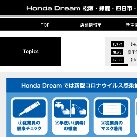
TOP
店舗情報
▼
新車
【H
EVENT
Topics
夏季
NEWS
【H
EVENT
C
NEW BIKE
C
NEW BIKE
【H
MOVIE
7/
EVENT
KO
EVENT
【三
MOVIE
“コ
EVENT
【ホ
MOVIE
【ホ
MOVIE
【ホン
MOVIE