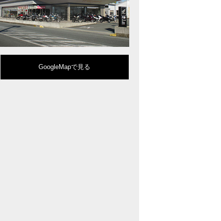
型クルーザーモデル「Rebel 1100」を新発売!!
りスポーティーなイメージを強化『CBR650R』を発表!
eo Sports Caféシリーズのミドルクラスモデル『CB650R』を発表！
ルモデルチェンジした 新型「PCX」「PCX160」「PCX e:HEV」を発表!
販売を予定するグローバルモデルがHondaバイクWebサイトで公開されまし
CRF250L」「CRF250 RALLY」をフルモデルチェンジし発表！
GoogleMapで見る