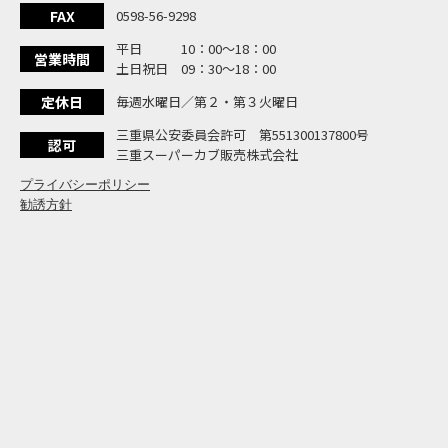
大
NEW BIKE
FAX
0598-56-9298
よ
NEW BIKE
平日 10：00〜18：00
N
営業時間
NEW BIKE
土日祝日 09：30〜18：00
フ
NEW BIKE
定休日
毎週水曜日／第２・第３火曜日
国内
NEWS
「
三重県公安委員会許可 第551300137800号
NEW BIKE
認可
三重スーパーカブ販売株式会社
プライバシーポリシー
勧誘方針