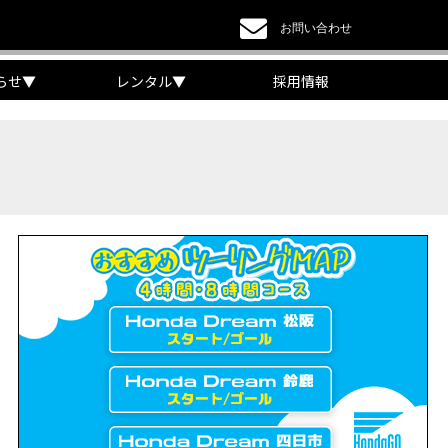
お問い合わせ
らせ
▼
レンタル
▼
採用情報
a DREAM】
EAM】【三重県】
チケット販売開始！」
リング【X-ADVオーナー目線】
 Edition Dual Clutch Transmission】