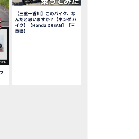
鹿ツインサーキット】バイク＆クルマ夢のコラボイベント！「HCM２＆４サ
初対面！バイク女子6人がツーリング行ったらwww
【三重→香川】このバイク、な
ク女子6人でツーリング行った結果ww！後編
んだと思いますか？【ホンダ バ
1泊。いつもソロの女性ライダー、大人のマスツーリングへついていった【三重〜長
イク】【Honda DREAM】【三
重県】
本まどかさんコラボ】CIVIC TYPE R♪ スタッフオススメの鈴鹿ドライブへ
Ｍ２＆４サーキットフェス2023 紹介動画②
Ｍ２＆４サーキットフェス2023 紹介動画①
ベはつこさんコラボ動画
da Dream 四日市のご紹介
da Dream 鈴鹿のご紹介
フ
da Dream 松阪のご紹介
日 牡蠣ツーリングフォトギャラリー
回オフロードスクールフォトギャラリー
nda Dream鈴鹿・松阪・四日市 ３店舗合同周年祭フォトギャラリー
nda Dream鈴鹿・松阪・四日市 ３店舗合同周年祭レポート
EW BIKE「HAWK 11」新型ロードスポーツモデル HAWK 11を発売！
EW BIKE「ダックス125」新型レジャーバイク ダックス125を発売！
nda Dream 鈴鹿 オフロードスクール紹介