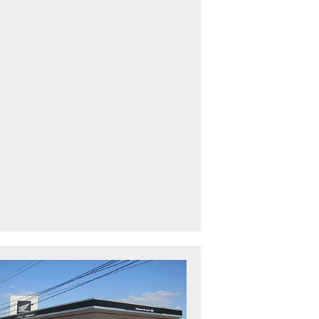
車中古車多数】三重県でバイクを探すなら！HondaDream松阪【ホンダ二輪
下最大規模】三重県でバイクを探すなら！HondaDream鈴鹿【ホンダ二輪車
CBR400R」「400X」の仕様 を一部変更し発売!
型プレミアムツアラー「Gold Wing」 シリーズのカラーバリエーション を一
ルーザーモデル 「Rebel 250 S Edition」 に新色を追加し発表！
CT125・ハンターカブ」 に新色を追加し発売！
B1100 EX Final Edition」「CB1100 RS Final Edition」を発売
モンキー125」に5速トランスミッションを採用した新エンジンを搭載し発売
スーパーカブ C125」に環境性能を向上させた新エンジンを搭載し発売！
ベントレポート】2021年 7月25日 敦賀ツーリング
ndaDream鈴鹿 オフロードスクール紹介
ADV150」に受注期間限定のカラーリングを設定し発売！
GB350」「GB350 S」新型ロードスポーツモデル GB350・GB350 S を発売！
フォルツァ」軽二輪スクーター フォルツァ をモデルチェンジし発売！
X-ADV」大型クロスオーバーモデル X-ADV をフルモデルチェンジし発売！
CB1000R」のヘッドライト等の外観デザインやカラーリングの変更など熟成
NC750X」大型スポーツモデル NC750X をフルモデルチェンジし発売！
B1300 SUPER FOUR」「CB1300 SUPER BOL D’OR」ならびに「CB1300 SUPER FOUR SP」「C