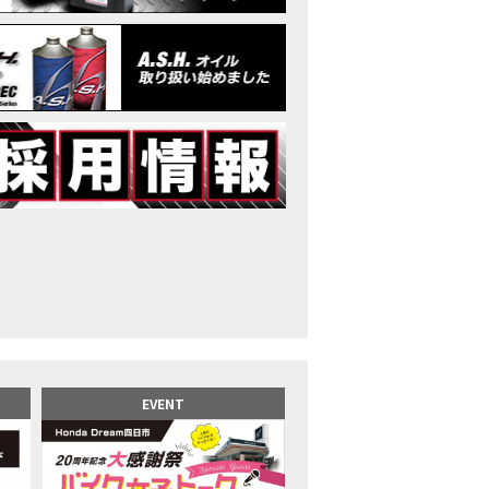
イク女子】高速道路走行中にバイクから異音が。レッカーされる事態になり
25X-ADV 最高の旅バイクで街乗りも最適！ADVが20台でツーリングしました｜Hond
CB1000F販売中！！
イク女子】ごめんなさい。大切なツーリングでやらかしてしまった…
イク女子】下道444kmぶっ通しで走った結果がヤバかった
イク女子】最安！三重→東京〇〇〇円で行けちゃった
ーパーカブ110レビュー！C125 CT125で女子ツーリング 最高！Honda Super C
界一の燃費Super cub】給油せずにどこまで行けるかやってみたら大変なこ
イク女子の挑戦】世界一の最強バイクでついにやります。
イク女子】この動画を見たらイライラするかもしれません。ごめんなさい。
イク用ドラレコ】センサーで感知！駐車場でバイクの周りを…
でたい人生初バイク納車！スタッフがまさかの対応…
カワ女子登場】バイク女子はツーリング中も〇〇が大好き♡
派NC750X！大型二輪教習から10年目の素直な感想|Honda NC750X DCT
EVENT
乗るバイクじゃない？低身長女が検証します
井1泊ツーリング】バイク女子、仲悪いって本当？
ツアラー！Gold Wing Tour 50th ANNIVWRSARYは女性ライダーでもツーリ