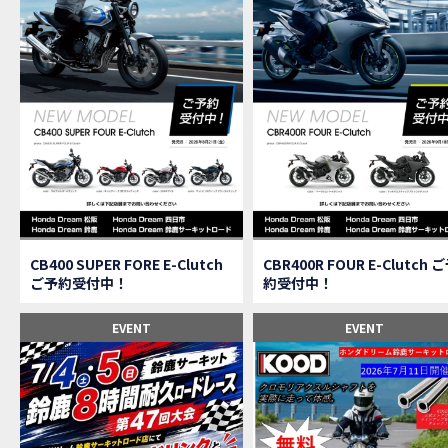
【速
MOVIE
【女
MOVIE
ス
NEW BIKE
【C
MOVIE
CAMPAIGN
【ア
MOVIE
【女
MOVIE
【C
MOVIE
【中
MOVIE
【鈴
MOVIE
CAMPAIGN
CB400 SUPER FORE E-Clutch
CBR400R FOUR E-Clutch 
【祝
MOVIE
ご予約受付中！
約受付中！
【シ
MOVIE
【ホ
EVENT
EVENT
MOVIE
【鈴
MOVIE
CL
MOVIE
【梅
MOVIE
憧れ
MOVIE