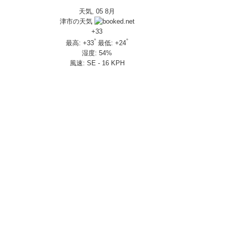
天気, 05 8月
IVERSARY」を 受注期間限定で発売
津市の天気
650R E-Clutch
+
33
°
°
最高:
+
33
最低:
+
24
湿度:
54%
部変更し発売
風速:
SE - 16 KPH
し発売
さんの人気を探ってきましたスペシャル！！メチャクチャ楽しかったです❤
ざいました！
楽しみ方|Honda supercub
 X-ADV
トロール