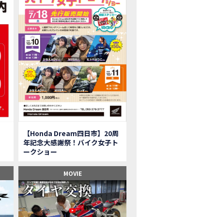
onkey125】初めてモンキー！意外な◯◯へ行って来た【三重ホンダヒート】
型ツアラー「Gold Wing Tour」と特別仕様の 「Gold Wing Tour 50th ANN
県】女性ライダーツーリングを満喫しました｜CB1000HORNET CB750HORNET CB
子ツーの実態】恥ずかしいけど、暴露しました。
ル交換に行ったつもりが…まさかの大出費！？
CRF250 RALLY」「CRF250 RALLY＜s＞」の カラーリング設定と仕様を一
CRF250L」「CRF250L＜s＞」のカラーリング設定と 仕様を一部変更し発売
二輪スーパースポーツモデル「CBR250RR」の カラーバリエーションを変更
nda Dream鈴鹿】20周年記念・大感謝祭イベント 大人気バイク女子が大集合・・Honda Dream
ROJECT BIG1 Final Edition CB 1300在庫車あります！
イク女子】急遽、愛車とお別れ…ついにあのバイクに乗れた
【Honda Dream四日市】20周
イク女子】オイル交換だけのつもりが、まさかのアレを交換することに！？
年記念大感謝祭！バイク女子ト
onda Dream 鈴鹿２０周年記念大感謝祭】 多くの方のご来店ありがとうご
ークショー
650R E-Clutch】X-ADVでDCTに5年乗った私が素直にレビュー｜Honda X-ADV
ブでアクセル全開】女性ライダーで耐久レース参戦！レースだけじゃないサーキットの
MOVIE
型X-ADV】最初のカスタムはこれ！ガラスコーティングもしちゃいました|Honda
車】新型X-ADV初走行！3台乗り継いだ私の素直な感想｜DCT クルーズコン
県下 Honda Dream4店舗にて新春キャンペーンを開催