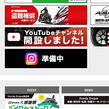
【バ
MOVIE
20
MOVIE
NEW BIKE
NEWS
【バ
MOVIE
【バ
MOVIE
【バ
MOVIE
新型ス
MOVIE
【世
MOVIE
【バ
MOVIE
【バ
MOVIE
【バ
MOVIE
おめ
MOVIE
【激
MOVIE
正統
MOVIE
EVENT
NEWS
女が
MOVIE
【福
MOVIE
大型
MOVIE