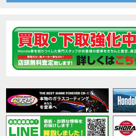
20
EVENT
【ホ
MOVIE
最新
MOVIE
【ホン
MOVIE
［三
EVENT
［三
EVENT
CAMPAIGN
［三
EVENT
【ホ
MOVIE
【ホ
MOVIE
CAMPAIGN
【ホ
MOVIE
【ホ
MOVIE
【ホ
MOVIE
こん
MOVIE
【新
MOVIE
【事
MOVIE
NEW BIKE
NEWS