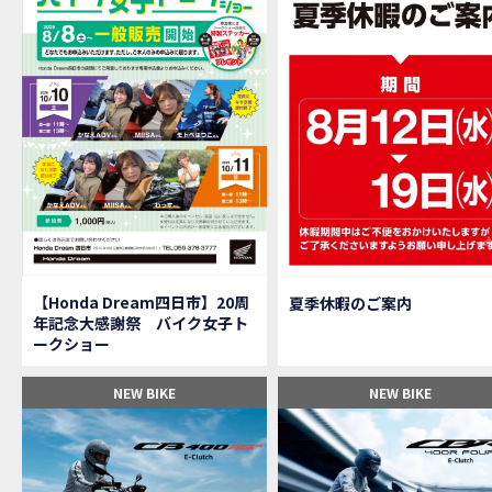
【M
MOVIE
大
NEW BIKE
【三重
MOVIE
【女
MOVIE
オイ
MOVIE
「
NEW BIKE
「
NEW BIKE
軽
NEW BIKE
【Ho
MOVIE
P
NEW BIKE
【バ
MOVIE
【Honda Dream四日市】20周
夏季休暇のご案内
【バ
MOVIE
年記念大感謝祭 バイク女子ト
【H
EVENT
ークショー
【CB
MOVIE
【カ
MOVIE
NEW BIKE
NEW BIKE
【新
MOVIE
【納
MOVIE
三重
MOVIE