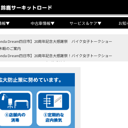
情報
▼
中古車情報
▼
サービス＆ケア
▼
お知
onda Dream四日市】20周年記念大感謝祭 バイク女子トークショー
休暇のご案内
onda Dream四日市】20周年記念大感謝祭！バイク女子トークショー
B400 SUPER FORE E-Clutchご予約受付中！
BR400R FOUR E-Clutch ご予約受付中！
ondaバイク】【タイヤ交換】鈍感な私が初めて性能を実感した【三重県】【Hond
4・5 鈴鹿８時間耐久ロードレースTSRを一緒に応援しましょう！
OD クロモリアクスルシャフトお客様のバイクで体感試走
重→香川】このバイク、なんだと思いますか？【ホンダ バイク】【Honda DR
カ・コーラ”鈴鹿８時間耐久ロードレース 第47回大会「TSR応援席プレミアム
ンダ バイク】バイクを長持ちさせる洗車を教えてもらった【プロの裏ワザ】
ンダ バイク】CRF1100L Africa Twinは女性ライダーでも快適か？四国ツー
ダ バイク】DCTが搭載しているバイクに試乗したんだけどなめてました・・【Rebel 1100 S