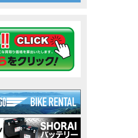
26年7月〜11月イベントのご案内
ンダ バイク】 ホンダドリーム鈴鹿の未公開シーン【モトベはつこ】
のアフリカツインどう？妹とHondaDreamのバイク全部見た結果｜Honda Sup
ダ バイク】「ボカロ文化」を知ろう ナビゲーションをスキップ 検索 作成 6 アバターの画像 三重県を巡る女性
重県下最大級のバイクイベント］2026MIE BIKE FES開催 情報2
重県下最大級のバイクイベント］2026MIE BIKE FES開催 情報１
免許取得サポートキャンペーン実施中！
重県下最大級のバイクイベント］2026MIE BIKE FES開催
ンダ バイク】【バイク女子】怖くて乗れなかったあの憧れバイク、ついに乗
ンダ バイク】バイクが動かなくなった…原因不明で入院します
Rebel 250 E-Clutch シリーズ 洋用品購入サポートキャンペーン
ンダ バイク】CB1000F 4台で三重県ツーリング！梅本まどかさん、MIISAさ
ンダ バイク】【GB350C S】梅本まどかさんと三重県ツーリング満喫しま
ンダドリーム新春初売り特別企画】のご紹介！！
なことある？！CB1000Fでツーリングイベントに参戦したのだが・・
車】CB1000Fで11時間ツーリングした素直なレビュー【モトブログ】Honda 
故寸前】200kmレッカー、そしてさらなる原因が判明し、修理代が膨れ上が
Dio Lite 新基準原付 販売中！