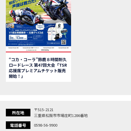
【新
MOVIE
【県
MOVIE
「
NEW BIKE
大
NEW BIKE
ク
NEW BIKE
「
NEW BIKE
「C
NEW BIKE
「
NEW BIKE
“コカ・コーラ”鈴鹿８時間耐久
「
NEW BIKE
ロードレース 第47回大会「TSR
【イ
EVENT
応援席プレミアムチケット販売
Ho
MOVIE
開始！」
「
NEW BIKE
「
NEW BIKE
「
NEW BIKE
「
NEW BIKE
〒515-2121
「
NEW BIKE
所在地
三重県松阪市市場庄町1286番地
「
NEW BIKE
電話番号
0598-56-9900
「C
NEW BIKE