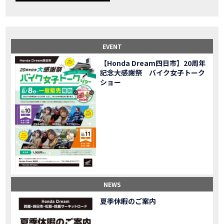
【事故寸前】200kmレッカー、そしてさらなる原因が判明し、修理代が膨れ上がった結果
MOVIE
Dio Lite 新基準原付 販売中！
NEW BIKE
NEWS
【バイク女子】高速道路走行中にバイクから異音が。レッカーされる事態になりました…
MOVIE
2025X-ADV 最高の旅バイクで街乗りも最適！ADVが20台でツーリングしました｜Honda ADV160
MOVIE
EVENT
CB1000F販売中！！
NEW BIKE
NEWS
【Honda Dream四日市】20周年
【バイク女子】ごめんなさい。大切なツーリングでやらかしてしまった…
MOVIE
記念大感謝祭 バイク女子トーク
【バイク女子】下道444kmぶっ通しで走った結果がヤバかった
MOVIE
ショー
【バイク女子】最安！三重→東京〇〇〇円で行けちゃった
MOVIE
新型スーパーカブ110レビュー！C125 CT125で女子ツーリング 最高！Honda Super Cub(JA59)
MOVIE
【世界一の燃費Super cub】給油せずにどこまで行けるかやってみたら大変なことになりました
MOVIE
【バイク女子の挑戦】世界一の最強バイクでついにやります。
MOVIE
【バイク女子】この動画を見たらイライラするかもしれません。ごめんなさい。
MOVIE
【バイク用ドラレコ】センサーで感知！駐車場でバイクの周りを…
MOVIE
おめでたい人生初バイク納車！スタッフがまさかの対応…
MOVIE
【激カワ女子登場】バイク女子はツーリング中も〇〇が大好き♡
MOVIE
NEWS
正統派NC750X！大型二輪教習から10年目の素直な感想|Honda NC750X DCT【バイク女子ツーリング】
MOVIE
夏季休暇のご案内
女が乗るバイクじゃない？低身長女が検証します
MOVIE
【福井1泊ツーリング】バイク女子、仲悪いって本当？
MOVIE