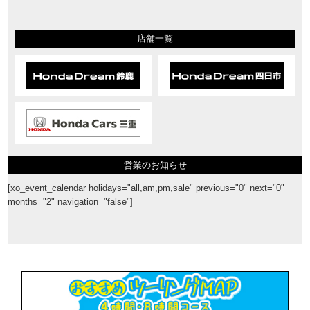
店舗一覧
営業のお知らせ
[xo_event_calendar holidays="all,am,pm,sale" previous="0" next="0"
months="2" navigation="false"]