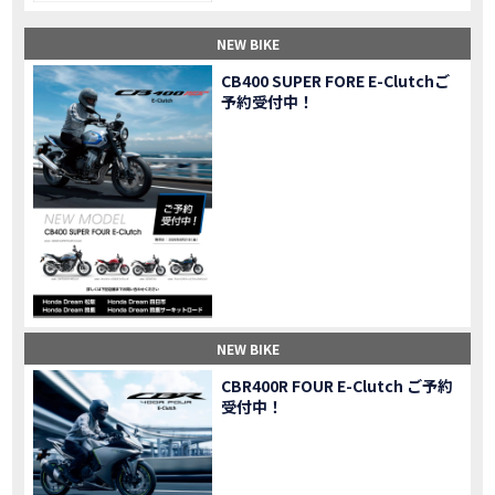
【納車】新型X-ADV初走行！3台乗り継いだ私の素直な感想｜DCT クルーズコントロール
MOVIE
NEW BIKE
三重県下 Honda Dream4店舗にて新春キャンペーンを開催
MOVIE
【速報】2025年モデルHonda X-ADV契約しました！新型のどこが凄いかチェックしてきた！
MOVIE
CB400 SUPER FORE E-Clutchご
予約受付中！
【女子ツーリング】秋の女子ツーリングin鳥羽・伊勢 【Honda Dream 松阪】
MOVIE
スーパーカブFinal Edition/HELLP KITTY在庫車あります！
NEW BIKE
【CBR1000RR-R】スーパースポーツバイクで三重県の新スポットを巡る女子ツーリング|Honda CBR1000RRR Rebel1100 500 250
MOVIE
三重県下 Honda Dreamにてレンタルバイクキャンペーン実施中💫
CAMPAIGN
【アフリカツイン】憧れの大型バイクで1泊2日マスツーリング｜三重県〜静岡県｜Honda CL500 AfricaTwin
MOVIE
【女子ツーリング】穴場スポット満載！三重の美味しいもの・パワースポット！【Honda Dream 松阪】
MOVIE
【CBR600RR】憧れのSSバイクで女子ツーリング|三重県 松阪スタート！Honda Rebel250•500
MOVIE
【中級レベル】スクーター乗りの女性ライダーがライティングスクールに潜入【HMS】Honda 400X
MOVIE
【鈴鹿サーキット】ホンダモーターサイクリストスクールを体験してきました【バイク女子】
MOVIE
NEW BIKE
【買取強化中】乗らないバイクはHonda Dreamへ！
CAMPAIGN
CBR400R FOUR E-Clutch ご予約
【祝】Honda CL500納車「かなえさんバイク売れました！」連絡があり行ってきました
MOVIE
受付中！
【シンガーソングライター茉ひるさんご来店】ホンダドリーム四日市
MOVIE
【ホンダドリーム鈴鹿サーキットロード】オープン当日イベントレポ！
MOVIE
【鈴鹿サーキットに近い！】ホンダドリーム鈴鹿サーキットロードOPEN！ #茉ひる
MOVIE