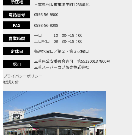
所在地
三重県松阪市市場庄町1286番地
電話番号
0598-56-9900
FAX
0598-56-9298
平日 10：00〜18：00
営業時間
土日祝日 09：30〜18：00
定休日
毎週水曜日／第２・第３火曜日
三重県公安委員会許可 第551300137800号
認可
三重スーパーカブ販売株式会社
プライバシーポリシー
勧誘方針