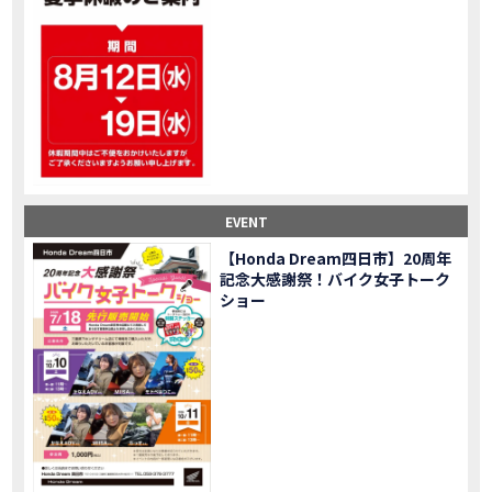
大型ツアラー！Gold Wing Tour 50th ANNIVWRSARYは女性ライダーでもツーリングを楽しめるのか検証してみた｜Honda ゴールドウイング
MOVIE
【Monkey125】初めてモンキー！意外な◯◯へ行って来た【三重ホンダヒート】
MOVIE
大型ツアラー「Gold Wing Tour」と特別仕様の 「Gold Wing Tour 50th ANNIVERSARY」を 受注期間限定で発売
NEW BIKE
【三重県】女性ライダーツーリングを満喫しました｜CB1000HORNET CB750HORNET CB650R E-Clutch
MOVIE
【女子ツーの実態】恥ずかしいけど、暴露しました。
MOVIE
オイル交換に行ったつもりが…まさかの大出費！？
MOVIE
「CRF250 RALLY」「CRF250 RALLY＜s＞」の カラーリング設定と仕様を一部変更し発売
NEW BIKE
EVENT
「CRF250L」「CRF250L＜s＞」のカラーリング設定と 仕様を一部変更し発売
NEW BIKE
軽二輪スーパースポーツモデル「CBR250RR」の カラーバリエーションを変更し発売
NEW BIKE
【Honda Dream四日市】20周年
記念大感謝祭！バイク女子トーク
【Honda Dream鈴鹿】20周年記念・大感謝祭イベント 大人気バイク女子が大集合・・Honda Dreamさんの人気を探ってきましたスペシャル！！メチャクチャ楽しかったです❤
MOVIE
ショー
PROJECT BIG1 Final Edition CB 1300在庫車あります！
NEW BIKE
【バイク女子】急遽、愛車とお別れ…ついにあのバイクに乗れた
MOVIE
【バイク女子】オイル交換だけのつもりが、まさかのアレを交換することに！？
MOVIE
【Honda Dream 鈴鹿２０周年記念大感謝祭】 多くの方のご来店ありがとうございました！
EVENT
【CB650R E-Clutch】X-ADVでDCTに5年乗った私が素直にレビュー｜Honda X-ADV
MOVIE
【カブでアクセル全開】女性ライダーで耐久レース参戦！レースだけじゃないサーキットの楽しみ方|Honda supercub
MOVIE
【新型X-ADV】最初のカスタムはこれ！ガラスコーティングもしちゃいました|Honda X-ADV
MOVIE