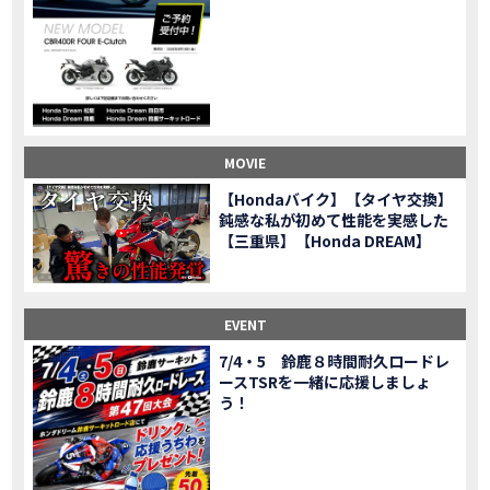
CL500売却！X-ADVオーナーの素直な理由。〇〇で納得の買取してもらいました|Honda X-ADV
MOVIE
【梅本まどかさんコラボ】CIVIC TYPE R♪スタッフオススメの鈴鹿ドライブへ！【後編】
MOVIE
憧れの大型バイク試乗！4輪走行は驚きの…【Honda GoldWing AfricaTwin】試乗会in鈴鹿ツインサーキット
MOVIE
【鈴鹿ツインサーキット】バイク＆クルマ夢のコラボイベント！「HCM２＆４サーキットフェス」レポ
MOVIE
全員初対面！バイク女子6人がツーリング行ったらwww
MOVIE
バイク女子6人でツーリング行った結果ww！後編
MOVIE
MOVIE
温泉1泊。いつもソロの女性ライダー、大人のマスツーリングへついていった【三重〜長野•茶臼山高原経由】Honda CL500
MOVIE
【Hondaバイク】【タイヤ交換】
【梅本まどかさんコラボ】CIVIC TYPE R♪ スタッフオススメの鈴鹿ドライブへ！【前編】
MOVIE
鈍感な私が初めて性能を実感した
ＨＣＭ２＆４サーキットフェス2023 紹介動画②
【三重県】【Honda DREAM】
MOVIE
ＨＣＭ２＆４サーキットフェス2023 紹介動画①
MOVIE
モトベはつこさんコラボ動画
MOVIE
Honda Dream 四日市のご紹介
EVENT
MOVIE
Honda Dream 鈴鹿のご紹介
MOVIE
7/4・5 鈴鹿８時間耐久ロードレ
ースTSRを一緒に応援しましょ
Honda Dream 松阪のご紹介
MOVIE
う！
２月１２日 牡蠣ツーリングフォトギャラリー
第6回オフロードスクールフォトギャラリー
EVENT
Honda Dream鈴鹿・松阪・四日市 ３店舗合同周年祭フォトギャラリー
EVENT