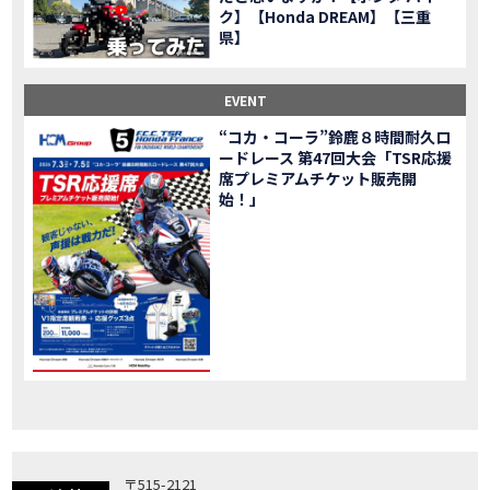
ク】【Honda DREAM】【三重
「X-ADV」大型クロスオーバーモデル X-ADV をフルモデルチェンジし発売！
NEW BIKE
県】
「CB1000R」のヘッドライト等の外観デザインやカラーリングの変更など熟成を図り発売！
NEW BIKE
「NC750X」大型スポーツモデル NC750X をフルモデルチェンジし発売！
NEW BIKE
EVENT
「CB1300 SUPER FOUR」「CB1300 SUPER BOL D’OR」ならびに「CB1300 SUPER FOUR SP」「CB1300 SUPER BOL D’OR SP」に先進の電子制御デバイスを採用し発売！
NEW BIKE
“コカ・コーラ”鈴鹿８時間耐久ロ
大型クルーザーモデル「Rebel 1100」を新発売!!
NEW BIKE
ードレース 第47回大会「TSR応援
よりスポーティーなイメージを強化『CBR650R』を発表!
NEW BIKE
席プレミアムチケット販売開
Neo Sports Caféシリーズのミドルクラスモデル『CB650R』を発表！
始！」
NEW BIKE
フルモデルチェンジした 新型「PCX」「PCX160」「PCX e:HEV」を発表!
NEW BIKE
国内販売を予定するグローバルモデルがHondaバイクWebサイトで公開されました！
NEWS
「CRF250L」「CRF250 RALLY」をフルモデルチェンジし発表！
NEW BIKE
〒515-2121