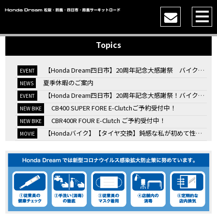
Topics
【Honda Dream四日市】20周年記念大感謝祭 バイク女子トークショー
EVENT
夏季休暇のご案内
NEWS
【Honda Dream四日市】20周年記念大感謝祭！バイク女子トークショー
EVENT
CB400 SUPER FORE E-Clutchご予約受付中！
NEW BIKE
CBR400R FOUR E-Clutch ご予約受付中！
NEW BIKE
【Hondaバイク】【タイヤ交換】鈍感な私が初めて性能を実感した【三重県】【Honda DREAM】
MOVIE
7/4・5 鈴鹿８時間耐久ロードレースTSRを一緒に応援しましょう！
EVENT
KOOD クロモリアクスルシャフトお客様のバイクで体感試走
EVENT
【三重→香川】このバイク、なんだと思いますか？【ホンダ バイク】【Honda DREAM】【三重県】
MOVIE
“コカ・コーラ”鈴鹿８時間耐久ロードレース 第47回大会「TSR応援席プレミアムチケット販売開始！」
EVENT
【ホンダ バイク】バイクを長持ちさせる洗車を教えてもらった【プロの裏ワザ】
MOVIE
【ホンダ バイク】CRF1100L Africa Twinは女性ライダーでも快適か？四国ツーリング【X-ADVオーナー目線】
MOVIE