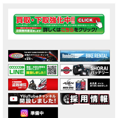
【ホンダ バイク】DCTが搭載しているバイクに試乗したんだけどなめてました・・【Rebel 1100 S Edition Dual Clutch Transmission】
MOVIE
2026年7月〜11月イベントのご案内
EVENT
【ホンダ バイク】 ホンダドリーム鈴鹿の未公開シーン【モトベはつこ】
MOVIE
最新のアフリカツインどう？妹とHondaDreamのバイク全部見た結果｜Honda SuperCub
MOVIE
【ホンダ バイク】「ボカロ文化」を知ろう ナビゲーションをスキップ 検索 作成 6 アバターの画像 三重県を巡る女性ライダーの4日間！ポケふた全制覇ツーリング Honda CB1000F
MOVIE
［三重県下最大級のバイクイベント］2026MIE BIKE FES開催 情報2
EVENT
［三重県下最大級のバイクイベント］2026MIE BIKE FES開催 情報１
EVENT
免許取得サポートキャンペーン実施中！
CAMPAIGN
［三重県下最大級のバイクイベント］2026MIE BIKE FES開催
EVENT
【ホンダ バイク】【バイク女子】怖くて乗れなかったあの憧れバイク、ついに乗ります！
MOVIE
【ホンダ バイク】バイクが動かなくなった…原因不明で入院します
MOVIE
Rebel 250 E-Clutch シリーズ 洋用品購入サポートキャンペーン
CAMPAIGN
【ホンダ バイク】CB1000F 4台で三重県ツーリング！梅本まどかさん、MIISAさんと一日笑った【ポケふた】Honda
MOVIE
【ホンダ バイク】【GB350C S】梅本まどかさんと三重県ツーリング満喫しました！ポケふた探し第1弾【モトブログ】
MOVIE
【ホンダドリーム新春初売り特別企画】のご紹介！！
MOVIE
こんなことある？！CB1000Fでツーリングイベントに参戦したのだが・・
MOVIE
【新車】CB1000Fで11時間ツーリングした素直なレビュー【モトブログ】Honda CB
MOVIE