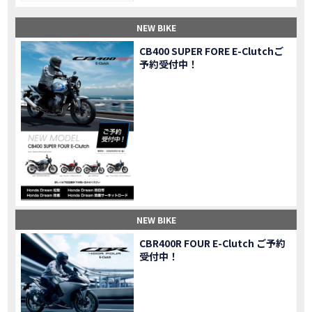
【納車】新型X-ADV初走行！3台乗り継いだ私の素直な感想｜DCT クルーズコントロール
MOVIE
NEW BIKE
三重県下 Honda Dream4店舗にて新春キャンペーンを開催
MOVIE
【速報】2025年モデルHonda X-ADV契約しました！新型のどこが凄いかチェックしてきた！
MOVIE
CB400 SUPER FORE E-Clutchご
予約受付中！
【女子ツーリング】秋の女子ツーリングin鳥羽・伊勢 【Honda Dream 松阪】
MOVIE
スーパーカブFinal Edition/HELLP KITTY在庫車あります！
NEW BIKE
【CBR1000RR-R】スーパースポーツバイクで三重県の新スポットを巡る女子ツーリング|Honda CBR1000RRR Rebel1100 500 250
MOVIE
三重県下 Honda Dreamにてレンタルバイクキャンペーン実施中💫
CAMPAIGN
【アフリカツイン】憧れの大型バイクで1泊2日マスツーリング｜三重県〜静岡県｜Honda CL500 AfricaTwin
MOVIE
【女子ツーリング】穴場スポット満載！三重の美味しいもの・パワースポット！【Honda Dream 松阪】
MOVIE
【CBR600RR】憧れのSSバイクで女子ツーリング|三重県 松阪スタート！Honda Rebel250•500
MOVIE
【中級レベル】スクーター乗りの女性ライダーがライティングスクールに潜入【HMS】Honda 400X
MOVIE
【鈴鹿サーキット】ホンダモーターサイクリストスクールを体験してきました【バイク女子】
MOVIE
NEW BIKE
【買取強化中】乗らないバイクはHonda Dreamへ！
CAMPAIGN
CBR400R FOUR E-Clutch ご予約
【祝】Honda CL500納車「かなえさんバイク売れました！」連絡があり行ってきました
MOVIE
受付中！
【シンガーソングライター茉ひるさんご来店】ホンダドリーム四日市
MOVIE
【ホンダドリーム鈴鹿サーキットロード】オープン当日イベントレポ！
MOVIE
【鈴鹿サーキットに近い！】ホンダドリーム鈴鹿サーキットロードOPEN！ #茉ひる
MOVIE