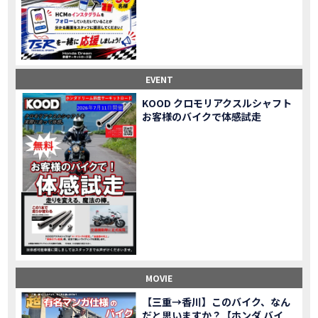
Honda Dream鈴鹿・松阪・四日市 ３店舗合同周年祭レポート
MOVIE
NEW BIKE「HAWK 11」新型ロードスポーツモデル HAWK 11を発売！
NEW BIKE
NEW BIKE「ダックス125」新型レジャーバイク ダックス125を発売！
NEW BIKE
Honda Dream 鈴鹿 オフロードスクール紹介
MOVIE
【新車中古車多数】三重県でバイクを探すなら！HondaDream松阪【ホンダ二輪車専門店】
MOVIE
EVENT
【県下最大規模】三重県でバイクを探すなら！HondaDream鈴鹿【ホンダ二輪車専門店】
MOVIE
KOOD クロモリアクスルシャフト
「CBR400R」「400X」の仕様 を一部変更し発売!
お客様のバイクで体感試走
NEW BIKE
大型プレミアムツアラー「Gold Wing」 シリーズのカラーバリエーション を一部変更し発売!
NEW BIKE
クルーザーモデル 「Rebel 250 S Edition」 に新色を追加し発表！
NEW BIKE
「CT125・ハンターカブ」 に新色を追加し発売！
NEW BIKE
「CB1100 EX Final Edition」「CB1100 RS Final Edition」を発売
NEW BIKE
「モンキー125」に5速トランスミッションを採用した新エンジンを搭載し発売！
NEW BIKE
「スーパーカブ C125」に環境性能を向上させた新エンジンを搭載し発売！
NEW BIKE
【イベントレポート】2021年 7月25日 敦賀ツーリング
EVENT
HondaDream鈴鹿 オフロードスクール紹介
MOVIE
MOVIE
「ADV150」に受注期間限定のカラーリングを設定し発売！
NEW BIKE
「GB350」「GB350 S」新型ロードスポーツモデル GB350・GB350 S を発売！
NEW BIKE
【三重→香川】このバイク、なん
だと思いますか？【ホンダ バイ
「フォルツァ」軽二輪スクーター フォルツァ をモデルチェンジし発売！
NEW BIKE