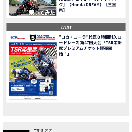
ク】【Honda DREAM】【三重
「X-ADV」大型クロスオーバーモデル X-ADV をフルモデルチェンジし発売！
NEW BIKE
県】
「CB1000R」のヘッドライト等の外観デザインやカラーリングの変更など熟成を図り発売！
NEW BIKE
「NC750X」大型スポーツモデル NC750X をフルモデルチェンジし発売！
NEW BIKE
EVENT
「CB1300 SUPER FOUR」「CB1300 SUPER BOL D’OR」ならびに「CB1300 SUPER FOUR SP」「CB1300 SUPER BOL D’OR SP」に先進の電子制御デバイスを採用し発売！
NEW BIKE
“コカ・コーラ”鈴鹿８時間耐久ロ
大型クルーザーモデル「Rebel 1100」を新発売!!
NEW BIKE
ードレース 第47回大会「TSR応援
よりスポーティーなイメージを強化『CBR650R』を発表!
NEW BIKE
席プレミアムチケット販売開
Neo Sports Caféシリーズのミドルクラスモデル『CB650R』を発表！
始！」
NEW BIKE
フルモデルチェンジした 新型「PCX」「PCX160」「PCX e:HEV」を発表!
NEW BIKE
国内販売を予定するグローバルモデルがHondaバイクWebサイトで公開されました！
NEWS
「CRF250L」「CRF250 RALLY」をフルモデルチェンジし発表！
NEW BIKE
〒515-2121