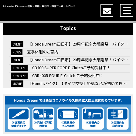
Topics
【Honda Dream四日市】20周年記念大感謝祭 バイク女子トークショー
EVENT
夏季休暇のご案内
NEWS
【Honda Dream四日市】20周年記念大感謝祭！バイク女子トークショー
EVENT
CB400 SUPER FORE E-Clutchご予約受付中！
NEW BIKE
CBR400R FOUR E-Clutch ご予約受付中！
NEW BIKE
【Hondaバイク】【タイヤ交換】鈍感な私が初めて性能を実感した【三重県】【Honda DREAM】
MOVIE
7/4・5 鈴鹿８時間耐久ロードレースTSRを一緒に応援しましょう！
EVENT
KOOD クロモリアクスルシャフトお客様のバイクで体感試走
EVENT
【三重→香川】このバイク、なんだと思いますか？【ホンダ バイク】【Honda DREAM】【三重県】
MOVIE
“コカ・コーラ”鈴鹿８時間耐久ロードレース 第47回大会「TSR応援席プレミアムチケット販売開始！」
EVENT
【ホンダ バイク】バイクを長持ちさせる洗車を教えてもらった【プロの裏ワザ】
MOVIE
【ホンダ バイク】CRF1100L Africa Twinは女性ライダーでも快適か？四国ツーリング【X-ADVオーナー目線】
MOVIE