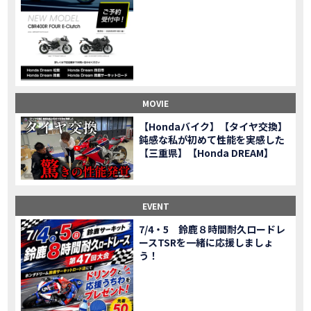
CL500売却！X-ADVオーナーの素直な理由。〇〇で納得の買取してもらいました|Honda X-ADV
MOVIE
【梅本まどかさんコラボ】CIVIC TYPE R♪スタッフオススメの鈴鹿ドライブへ！【後編】
MOVIE
憧れの大型バイク試乗！4輪走行は驚きの…【Honda GoldWing AfricaTwin】試乗会in鈴鹿ツインサーキット
MOVIE
【鈴鹿ツインサーキット】バイク＆クルマ夢のコラボイベント！「HCM２＆４サーキットフェス」レポ
MOVIE
全員初対面！バイク女子6人がツーリング行ったらwww
MOVIE
バイク女子6人でツーリング行った結果ww！後編
MOVIE
MOVIE
温泉1泊。いつもソロの女性ライダー、大人のマスツーリングへついていった【三重〜長野•茶臼山高原経由】Honda CL500
MOVIE
【Hondaバイク】【タイヤ交換】
【梅本まどかさんコラボ】CIVIC TYPE R♪ スタッフオススメの鈴鹿ドライブへ！【前編】
MOVIE
鈍感な私が初めて性能を実感した
ＨＣＭ２＆４サーキットフェス2023 紹介動画②
【三重県】【Honda DREAM】
MOVIE
ＨＣＭ２＆４サーキットフェス2023 紹介動画①
MOVIE
モトベはつこさんコラボ動画
MOVIE
Honda Dream 四日市のご紹介
EVENT
MOVIE
Honda Dream 鈴鹿のご紹介
MOVIE
7/4・5 鈴鹿８時間耐久ロードレ
ースTSRを一緒に応援しましょ
Honda Dream 松阪のご紹介
MOVIE
う！
２月１２日 牡蠣ツーリングフォトギャラリー
第6回オフロードスクールフォトギャラリー
EVENT
Honda Dream鈴鹿・松阪・四日市 ３店舗合同周年祭フォトギャラリー
EVENT