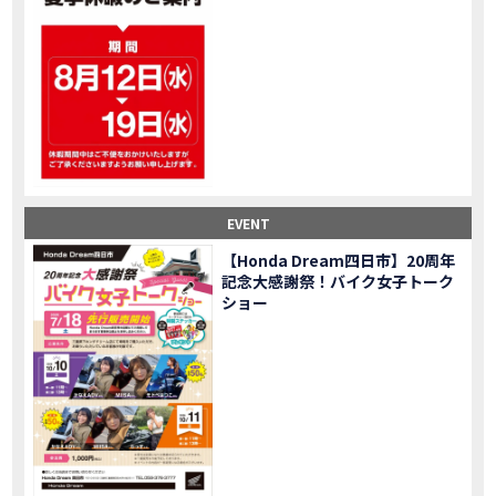
大型ツアラー！Gold Wing Tour 50th ANNIVWRSARYは女性ライダーでもツーリングを楽しめるのか検証してみた｜Honda ゴールドウイング
MOVIE
【Monkey125】初めてモンキー！意外な◯◯へ行って来た【三重ホンダヒート】
MOVIE
大型ツアラー「Gold Wing Tour」と特別仕様の 「Gold Wing Tour 50th ANNIVERSARY」を 受注期間限定で発売
NEW BIKE
【三重県】女性ライダーツーリングを満喫しました｜CB1000HORNET CB750HORNET CB650R E-Clutch
MOVIE
【女子ツーの実態】恥ずかしいけど、暴露しました。
MOVIE
オイル交換に行ったつもりが…まさかの大出費！？
MOVIE
「CRF250 RALLY」「CRF250 RALLY＜s＞」の カラーリング設定と仕様を一部変更し発売
NEW BIKE
EVENT
「CRF250L」「CRF250L＜s＞」のカラーリング設定と 仕様を一部変更し発売
NEW BIKE
軽二輪スーパースポーツモデル「CBR250RR」の カラーバリエーションを変更し発売
NEW BIKE
【Honda Dream四日市】20周年
記念大感謝祭！バイク女子トーク
【Honda Dream鈴鹿】20周年記念・大感謝祭イベント 大人気バイク女子が大集合・・Honda Dreamさんの人気を探ってきましたスペシャル！！メチャクチャ楽しかったです❤
MOVIE
ショー
PROJECT BIG1 Final Edition CB 1300在庫車あります！
NEW BIKE
【バイク女子】急遽、愛車とお別れ…ついにあのバイクに乗れた
MOVIE
【バイク女子】オイル交換だけのつもりが、まさかのアレを交換することに！？
MOVIE
【Honda Dream 鈴鹿２０周年記念大感謝祭】 多くの方のご来店ありがとうございました！
EVENT
【CB650R E-Clutch】X-ADVでDCTに5年乗った私が素直にレビュー｜Honda X-ADV
MOVIE
【カブでアクセル全開】女性ライダーで耐久レース参戦！レースだけじゃないサーキットの楽しみ方|Honda supercub
MOVIE
【新型X-ADV】最初のカスタムはこれ！ガラスコーティングもしちゃいました|Honda X-ADV
MOVIE