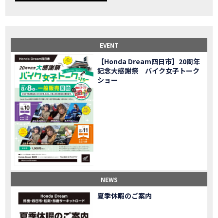
【事故寸前】200kmレッカー、そしてさらなる原因が判明し、修理代が膨れ上がった結果
MOVIE
Dio Lite 新基準原付 販売中！
NEW BIKE
NEWS
【バイク女子】高速道路走行中にバイクから異音が。レッカーされる事態になりました…
MOVIE
2025X-ADV 最高の旅バイクで街乗りも最適！ADVが20台でツーリングしました｜Honda ADV160
MOVIE
EVENT
CB1000F販売中！！
NEW BIKE
NEWS
【Honda Dream四日市】20周年
【バイク女子】ごめんなさい。大切なツーリングでやらかしてしまった…
MOVIE
記念大感謝祭 バイク女子トーク
【バイク女子】下道444kmぶっ通しで走った結果がヤバかった
MOVIE
ショー
【バイク女子】最安！三重→東京〇〇〇円で行けちゃった
MOVIE
新型スーパーカブ110レビュー！C125 CT125で女子ツーリング 最高！Honda Super Cub(JA59)
MOVIE
【世界一の燃費Super cub】給油せずにどこまで行けるかやってみたら大変なことになりました
MOVIE
【バイク女子の挑戦】世界一の最強バイクでついにやります。
MOVIE
【バイク女子】この動画を見たらイライラするかもしれません。ごめんなさい。
MOVIE
【バイク用ドラレコ】センサーで感知！駐車場でバイクの周りを…
MOVIE
おめでたい人生初バイク納車！スタッフがまさかの対応…
MOVIE
【激カワ女子登場】バイク女子はツーリング中も〇〇が大好き♡
MOVIE
NEWS
正統派NC750X！大型二輪教習から10年目の素直な感想|Honda NC750X DCT【バイク女子ツーリング】
MOVIE
夏季休暇のご案内
女が乗るバイクじゃない？低身長女が検証します
MOVIE
【福井1泊ツーリング】バイク女子、仲悪いって本当？
MOVIE