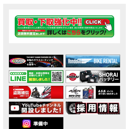
【ホンダ バイク】DCTが搭載しているバイクに試乗したんだけどなめてました・・【Rebel 1100 S Edition Dual Clutch Transmission】
MOVIE
2026年7月〜11月イベントのご案内
EVENT
【ホンダ バイク】 ホンダドリーム鈴鹿の未公開シーン【モトベはつこ】
MOVIE
最新のアフリカツインどう？妹とHondaDreamのバイク全部見た結果｜Honda SuperCub
MOVIE
【ホンダ バイク】「ボカロ文化」を知ろう ナビゲーションをスキップ 検索 作成 6 アバターの画像 三重県を巡る女性ライダーの4日間！ポケふた全制覇ツーリング Honda CB1000F
MOVIE
［三重県下最大級のバイクイベント］2026MIE BIKE FES開催 情報2
EVENT
［三重県下最大級のバイクイベント］2026MIE BIKE FES開催 情報１
EVENT
免許取得サポートキャンペーン実施中！
CAMPAIGN
［三重県下最大級のバイクイベント］2026MIE BIKE FES開催
EVENT
【ホンダ バイク】【バイク女子】怖くて乗れなかったあの憧れバイク、ついに乗ります！
MOVIE
【ホンダ バイク】バイクが動かなくなった…原因不明で入院します
MOVIE
Rebel 250 E-Clutch シリーズ 洋用品購入サポートキャンペーン
CAMPAIGN
【ホンダ バイク】CB1000F 4台で三重県ツーリング！梅本まどかさん、MIISAさんと一日笑った【ポケふた】Honda
MOVIE
【ホンダ バイク】【GB350C S】梅本まどかさんと三重県ツーリング満喫しました！ポケふた探し第1弾【モトブログ】
MOVIE
【ホンダドリーム新春初売り特別企画】のご紹介！！
MOVIE
こんなことある？！CB1000Fでツーリングイベントに参戦したのだが・・
MOVIE
【新車】CB1000Fで11時間ツーリングした素直なレビュー【モトブログ】Honda CB
MOVIE