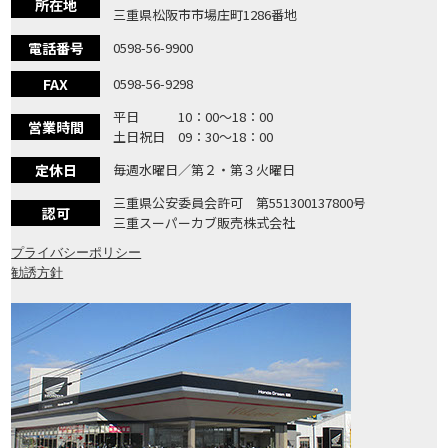
所在地
三重県松阪市市場庄町1286番地
電話番号
0598-56-9900
FAX
0598-56-9298
平日 10：00〜18：00
営業時間
土日祝日 09：30〜18：00
定休日
毎週水曜日／第２・第３火曜日
三重県公安委員会許可 第551300137800号
認可
三重スーパーカブ販売株式会社
プライバシーポリシー
勧誘方針