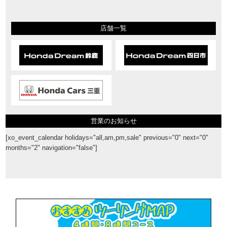
店舗一覧
営業のお知らせ
[xo_event_calendar holidays="all,am,pm,sale" previous="0" next="0"
months="2" navigation="false"]