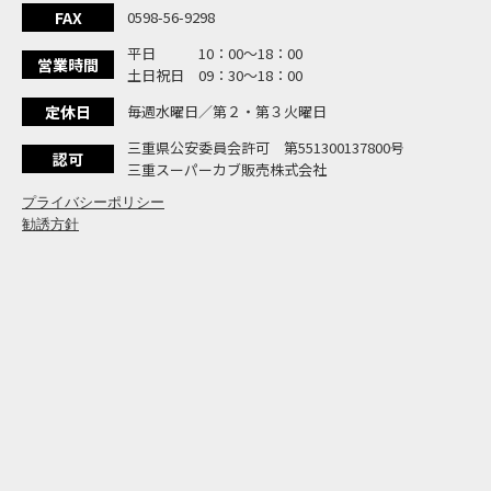
大
NEW BIKE
FAX
0598-56-9298
よ
NEW BIKE
平日 10：00〜18：00
N
営業時間
NEW BIKE
土日祝日 09：30〜18：00
フ
NEW BIKE
定休日
毎週水曜日／第２・第３火曜日
国内
NEWS
「
三重県公安委員会許可 第551300137800号
NEW BIKE
認可
三重スーパーカブ販売株式会社
プライバシーポリシー
勧誘方針