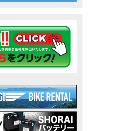
26年7月〜11月イベントのご案内
ンダ バイク】 ホンダドリーム鈴鹿の未公開シーン【モトベはつこ】
のアフリカツインどう？妹とHondaDreamのバイク全部見た結果｜Honda Sup
ダ バイク】「ボカロ文化」を知ろう ナビゲーションをスキップ 検索 作成 6 アバターの画像 三重県を巡る女性
重県下最大級のバイクイベント］2026MIE BIKE FES開催 情報2
重県下最大級のバイクイベント］2026MIE BIKE FES開催 情報１
免許取得サポートキャンペーン実施中！
重県下最大級のバイクイベント］2026MIE BIKE FES開催
ンダ バイク】【バイク女子】怖くて乗れなかったあの憧れバイク、ついに乗
ンダ バイク】バイクが動かなくなった…原因不明で入院します
Rebel 250 E-Clutch シリーズ 洋用品購入サポートキャンペーン
ンダ バイク】CB1000F 4台で三重県ツーリング！梅本まどかさん、MIISAさ
ンダ バイク】【GB350C S】梅本まどかさんと三重県ツーリング満喫しま
ンダドリーム新春初売り特別企画】のご紹介！！
なことある？！CB1000Fでツーリングイベントに参戦したのだが・・
車】CB1000Fで11時間ツーリングした素直なレビュー【モトブログ】Honda 
故寸前】200kmレッカー、そしてさらなる原因が判明し、修理代が膨れ上が
Dio Lite 新基準原付 販売中！