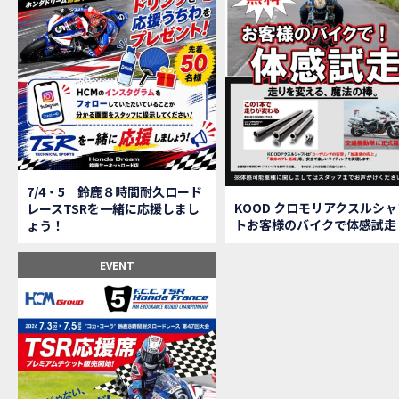
【鈴
MOVIE
全員
MOVIE
バイ
MOVIE
温泉
MOVIE
【梅
MOVIE
ＨＣ
MOVIE
ＨＣ
MOVIE
モト
MOVIE
Hon
MOVIE
7/4・5 鈴鹿８時間耐久ロード
Hon
MOVIE
KOOD クロモリアクスルシャ
レースTSRを一緒に応援しまし
トお客様のバイクで体感試走
ょう！
Hon
MOVIE
２月１２
EVENT
第6
EVENT
Ho
EVENT
Ho
MOVIE
N
NEW BIKE
N
NEW BIKE
Ho
MOVIE