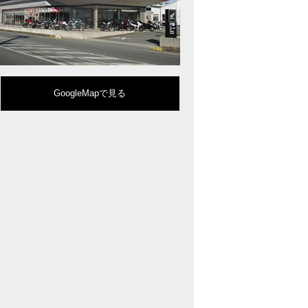
型クルーザーモデル「Rebel 1100」を新発売!!
りスポーティーなイメージを強化『CBR650R』を発表!
eo Sports Caféシリーズのミドルクラスモデル『CB650R』を発表！
ルモデルチェンジした 新型「PCX」「PCX160」「PCX e:HEV」を発表!
販売を予定するグローバルモデルがHondaバイクWebサイトで公開されまし
CRF250L」「CRF250 RALLY」をフルモデルチェンジし発表！
GoogleMapで見る