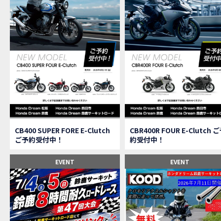
【速
MOVIE
【女
MOVIE
ス
NEW BIKE
【C
MOVIE
CAMPAIGN
【ア
MOVIE
【女
MOVIE
【C
MOVIE
【中
MOVIE
【鈴
MOVIE
CAMPAIGN
CB400 SUPER FORE E-Clutch
CBR400R FOUR E-Clutch 
【祝
MOVIE
ご予約受付中！
約受付中！
【シ
MOVIE
【ホ
EVENT
EVENT
MOVIE
【鈴
MOVIE
CL
MOVIE
【梅
MOVIE
憧れ
MOVIE