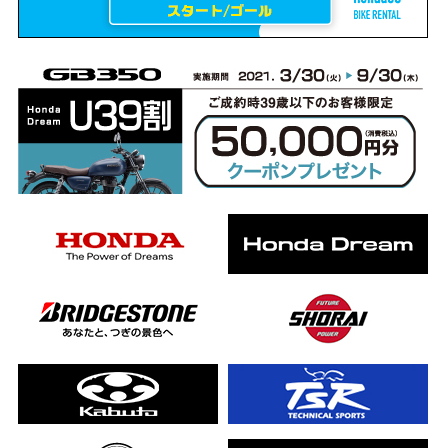
erCub
ライダーの4日間！ポケふた全制覇ツーリング Honda CB1000F
ります！
んと一日笑った【ポケふた】Honda
した！ポケふた探し第1弾【モトブログ】
CB
った結果