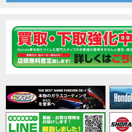
20
EVENT
【ホ
MOVIE
最新
MOVIE
【ホン
MOVIE
［三
EVENT
［三
EVENT
CAMPAIGN
［三
EVENT
【ホ
MOVIE
【ホ
MOVIE
CAMPAIGN
【ホ
MOVIE
【ホ
MOVIE
【ホ
MOVIE
こん
MOVIE
【新
MOVIE
【事
MOVIE
NEW BIKE
NEWS