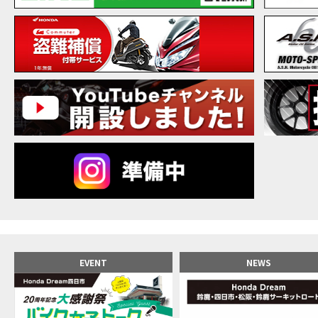
【バ
MOVIE
20
MOVIE
NEW BIKE
NEWS
【バ
MOVIE
【バ
MOVIE
【バ
MOVIE
新型ス
MOVIE
【世
MOVIE
【バ
MOVIE
【バ
MOVIE
【バ
MOVIE
おめ
MOVIE
【激
MOVIE
正統
MOVIE
EVENT
NEWS
女が
MOVIE
【福
MOVIE
大型
MOVIE