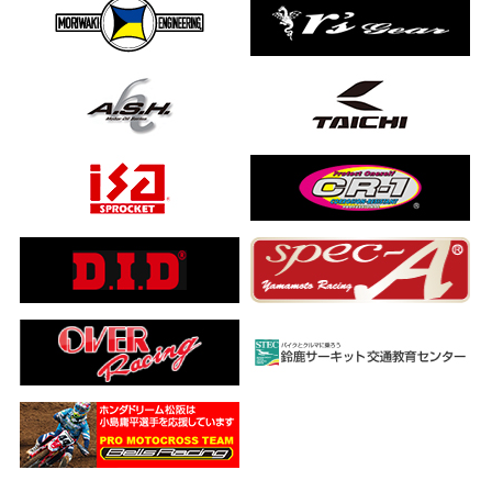
ました…
a ADV160
ub(JA59)
とになりました
【バイク女子ツーリング】
ングを楽しめるのか検証してみた｜Honda ゴールドウイング