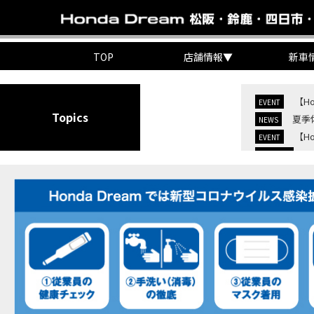
TOP
店舗情報
▼
新車
【H
EVENT
Topics
夏季
NEWS
【H
EVENT
C
NEW BIKE
C
NEW BIKE
【H
MOVIE
7/
EVENT
KO
EVENT
【三
MOVIE
“コ
EVENT
【ホ
MOVIE
【ホ
MOVIE
【ホン
MOVIE