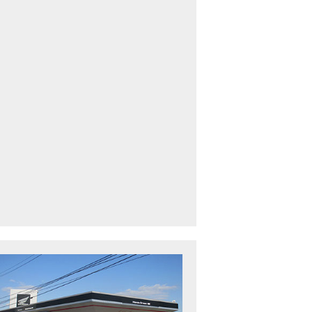
車中古車多数】三重県でバイクを探すなら！HondaDream松阪【ホンダ二輪
下最大規模】三重県でバイクを探すなら！HondaDream鈴鹿【ホンダ二輪車
CBR400R」「400X」の仕様 を一部変更し発売!
型プレミアムツアラー「Gold Wing」 シリーズのカラーバリエーション を一
ルーザーモデル 「Rebel 250 S Edition」 に新色を追加し発表！
CT125・ハンターカブ」 に新色を追加し発売！
B1100 EX Final Edition」「CB1100 RS Final Edition」を発売
モンキー125」に5速トランスミッションを採用した新エンジンを搭載し発売
スーパーカブ C125」に環境性能を向上させた新エンジンを搭載し発売！
ベントレポート】2021年 7月25日 敦賀ツーリング
ndaDream鈴鹿 オフロードスクール紹介
ADV150」に受注期間限定のカラーリングを設定し発売！
GB350」「GB350 S」新型ロードスポーツモデル GB350・GB350 S を発売！
フォルツァ」軽二輪スクーター フォルツァ をモデルチェンジし発売！
X-ADV」大型クロスオーバーモデル X-ADV をフルモデルチェンジし発売！
CB1000R」のヘッドライト等の外観デザインやカラーリングの変更など熟成
NC750X」大型スポーツモデル NC750X をフルモデルチェンジし発売！
B1300 SUPER FOUR」「CB1300 SUPER BOL D’OR」ならびに「CB1300 SUPER FOUR SP」「C