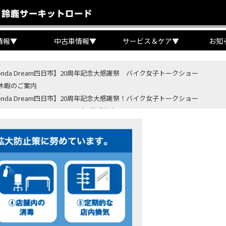
情報
▼
中古車情報
▼
サービス＆ケア
▼
お知
onda Dream四日市】20周年記念大感謝祭 バイク女子トークショー
休暇のご案内
onda Dream四日市】20周年記念大感謝祭！バイク女子トークショー
B400 SUPER FORE E-Clutchご予約受付中！
BR400R FOUR E-Clutch ご予約受付中！
ondaバイク】【タイヤ交換】鈍感な私が初めて性能を実感した【三重県】【Hond
4・5 鈴鹿８時間耐久ロードレースTSRを一緒に応援しましょう！
OD クロモリアクスルシャフトお客様のバイクで体感試走
重→香川】このバイク、なんだと思いますか？【ホンダ バイク】【Honda DR
カ・コーラ”鈴鹿８時間耐久ロードレース 第47回大会「TSR応援席プレミアム
ンダ バイク】バイクを長持ちさせる洗車を教えてもらった【プロの裏ワザ】
ンダ バイク】CRF1100L Africa Twinは女性ライダーでも快適か？四国ツー
ダ バイク】DCTが搭載しているバイクに試乗したんだけどなめてました・・【Rebel 1100 S