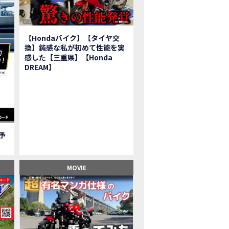
報】2025年モデルHonda X-ADV契約しました！新型のどこが凄いかチェッ
子ツーリング】秋の女子ツーリングin鳥羽・伊勢 【Honda Dream 松阪】
ーパーカブFinal Edition/HELLP KITTY在庫車あります！
【Hondaバイク】【タイヤ交
BR1000RR-R】スーパースポーツバイクで三重県の新スポットを巡る女子ツーリング|Honda
換】鈍感な私が初めて性能を実
三重県下 Honda Dreamにてレンタルバイクキャンペーン実施中💫
感した【三重県】【Honda
フリカツイン】憧れの大型バイクで1泊2日マスツーリング｜三重県〜静岡県｜Honda C
DREAM】
子ツーリング】穴場スポット満載！三重の美味しいもの・パワースポット！【Hon
BR600RR】憧れのSSバイクで女子ツーリング|三重県 松阪スタート！Honda Rebe
級レベル】スクーター乗りの女性ライダーがライティングスクールに潜入【HMS】H
鹿サーキット】ホンダモーターサイクリストスクールを体験してきました【
【買取強化中】乗らないバイクはHonda Dreamへ！
ご予
】Honda CL500納車「かなえさんバイク売れました！」連絡があり行ってき
ンガーソングライター茉ひるさんご来店】ホンダドリーム四日市
ンダドリーム鈴鹿サーキットロード】オープン当日イベントレポ！
MOVIE
鹿サーキットに近い！】ホンダドリーム鈴鹿サーキットロードOPEN！ #茉ひ
500売却！X-ADVオーナーの素直な理由。〇〇で納得の買取してもらいました|Hond
本まどかさんコラボ】CIVIC TYPE R♪スタッフオススメの鈴鹿ドライブへ！
の大型バイク試乗！4輪走行は驚きの…【Honda GoldWing AfricaTwin