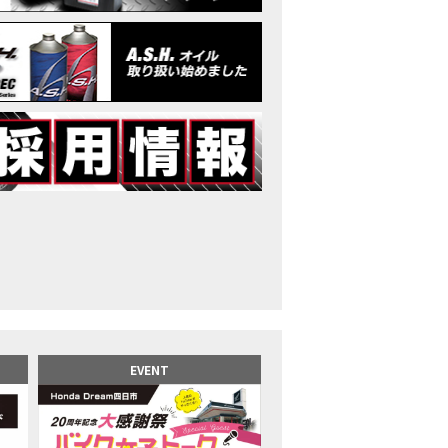
イク女子】高速道路走行中にバイクから異音が。レッカーされる事態になり
25X-ADV 最高の旅バイクで街乗りも最適！ADVが20台でツーリングしました｜Hond
CB1000F販売中！！
イク女子】ごめんなさい。大切なツーリングでやらかしてしまった…
イク女子】下道444kmぶっ通しで走った結果がヤバかった
イク女子】最安！三重→東京〇〇〇円で行けちゃった
ーパーカブ110レビュー！C125 CT125で女子ツーリング 最高！Honda Super C
界一の燃費Super cub】給油せずにどこまで行けるかやってみたら大変なこ
イク女子の挑戦】世界一の最強バイクでついにやります。
イク女子】この動画を見たらイライラするかもしれません。ごめんなさい。
イク用ドラレコ】センサーで感知！駐車場でバイクの周りを…
でたい人生初バイク納車！スタッフがまさかの対応…
カワ女子登場】バイク女子はツーリング中も〇〇が大好き♡
派NC750X！大型二輪教習から10年目の素直な感想|Honda NC750X DCT
EVENT
乗るバイクじゃない？低身長女が検証します
井1泊ツーリング】バイク女子、仲悪いって本当？
ツアラー！Gold Wing Tour 50th ANNIVWRSARYは女性ライダーでもツーリ