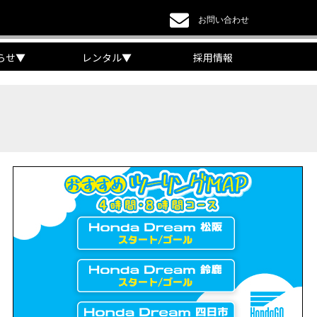
お問い合わせ
らせ
▼
レンタル
▼
採用情報
a DREAM】
EAM】【三重県】
チケット販売開始！」
リング【X-ADVオーナー目線】
 Edition Dual Clutch Transmission】