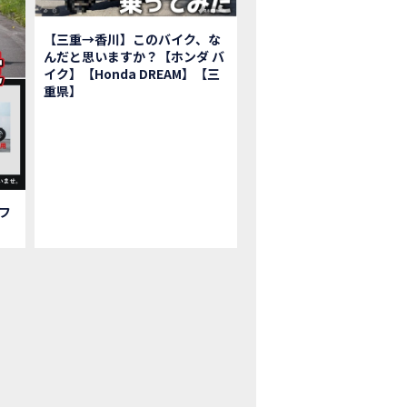
鹿ツインサーキット】バイク＆クルマ夢のコラボイベント！「HCM２＆４サ
初対面！バイク女子6人がツーリング行ったらwww
【三重→香川】このバイク、な
ク女子6人でツーリング行った結果ww！後編
んだと思いますか？【ホンダ バ
1泊。いつもソロの女性ライダー、大人のマスツーリングへついていった【三重〜長
イク】【Honda DREAM】【三
重県】
本まどかさんコラボ】CIVIC TYPE R♪ スタッフオススメの鈴鹿ドライブへ
Ｍ２＆４サーキットフェス2023 紹介動画②
Ｍ２＆４サーキットフェス2023 紹介動画①
ベはつこさんコラボ動画
da Dream 四日市のご紹介
da Dream 鈴鹿のご紹介
フ
da Dream 松阪のご紹介
日 牡蠣ツーリングフォトギャラリー
回オフロードスクールフォトギャラリー
nda Dream鈴鹿・松阪・四日市 ３店舗合同周年祭フォトギャラリー
nda Dream鈴鹿・松阪・四日市 ３店舗合同周年祭レポート
EW BIKE「HAWK 11」新型ロードスポーツモデル HAWK 11を発売！
EW BIKE「ダックス125」新型レジャーバイク ダックス125を発売！
nda Dream 鈴鹿 オフロードスクール紹介