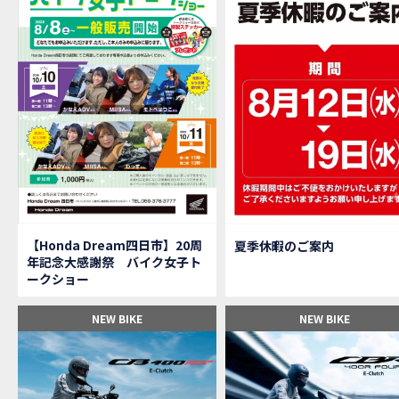
【M
MOVIE
大
NEW BIKE
【三重
MOVIE
【女
MOVIE
オイ
MOVIE
「
NEW BIKE
「
NEW BIKE
軽
NEW BIKE
【Ho
MOVIE
P
NEW BIKE
【バ
MOVIE
【Honda Dream四日市】20周
夏季休暇のご案内
【バ
MOVIE
年記念大感謝祭 バイク女子ト
【H
EVENT
ークショー
【CB
MOVIE
【カ
MOVIE
NEW BIKE
NEW BIKE
【新
MOVIE
【納
MOVIE
三重
MOVIE