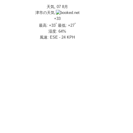
天気, 07 8月
IVERSARY」を 受注期間限定で発売
津市の天気
650R E-Clutch
+
33
°
°
最高:
+
33
最低:
+
27
湿度:
64%
部変更し発売
風速:
ESE - 24 KPH
し発売
さんの人気を探ってきましたスペシャル！！メチャクチャ楽しかったです❤
ざいました！
楽しみ方|Honda supercub
 X-ADV
トロール