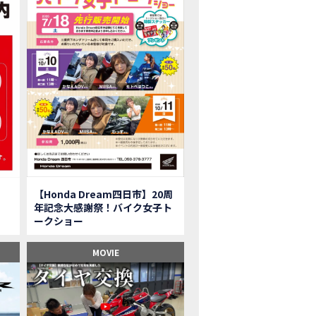
onkey125】初めてモンキー！意外な◯◯へ行って来た【三重ホンダヒート】
型ツアラー「Gold Wing Tour」と特別仕様の 「Gold Wing Tour 50th ANN
県】女性ライダーツーリングを満喫しました｜CB1000HORNET CB750HORNET CB
子ツーの実態】恥ずかしいけど、暴露しました。
ル交換に行ったつもりが…まさかの大出費！？
CRF250 RALLY」「CRF250 RALLY＜s＞」の カラーリング設定と仕様を一
CRF250L」「CRF250L＜s＞」のカラーリング設定と 仕様を一部変更し発売
二輪スーパースポーツモデル「CBR250RR」の カラーバリエーションを変更
nda Dream鈴鹿】20周年記念・大感謝祭イベント 大人気バイク女子が大集合・・Honda Dream
ROJECT BIG1 Final Edition CB 1300在庫車あります！
イク女子】急遽、愛車とお別れ…ついにあのバイクに乗れた
【Honda Dream四日市】20周
イク女子】オイル交換だけのつもりが、まさかのアレを交換することに！？
年記念大感謝祭！バイク女子ト
onda Dream 鈴鹿２０周年記念大感謝祭】 多くの方のご来店ありがとうご
ークショー
650R E-Clutch】X-ADVでDCTに5年乗った私が素直にレビュー｜Honda X-ADV
ブでアクセル全開】女性ライダーで耐久レース参戦！レースだけじゃないサーキットの
MOVIE
型X-ADV】最初のカスタムはこれ！ガラスコーティングもしちゃいました|Honda
車】新型X-ADV初走行！3台乗り継いだ私の素直な感想｜DCT クルーズコン
県下 Honda Dream4店舗にて新春キャンペーンを開催