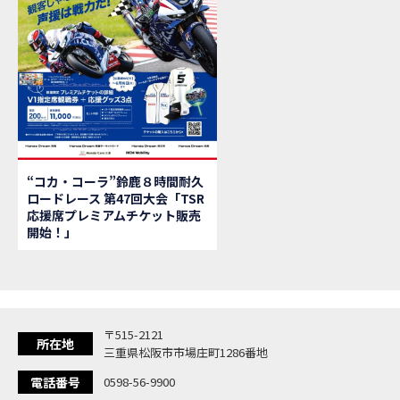
【新
MOVIE
【県
MOVIE
「
NEW BIKE
大
NEW BIKE
ク
NEW BIKE
「
NEW BIKE
「C
NEW BIKE
「
NEW BIKE
“コカ・コーラ”鈴鹿８時間耐久
「
NEW BIKE
ロードレース 第47回大会「TSR
【イ
EVENT
応援席プレミアムチケット販売
Ho
MOVIE
開始！」
「
NEW BIKE
「
NEW BIKE
「
NEW BIKE
「
NEW BIKE
〒515-2121
「
NEW BIKE
所在地
三重県松阪市市場庄町1286番地
「
NEW BIKE
電話番号
0598-56-9900
「C
NEW BIKE