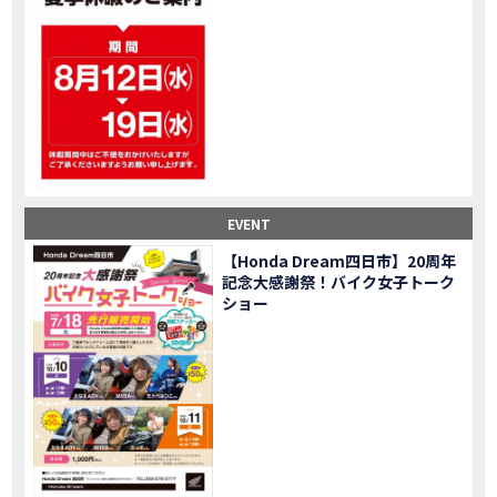
大型ツアラー！Gold Wing Tour 50th ANNIVWRSARYは女性ライダーでもツーリングを楽しめるのか検証してみた｜Honda ゴールドウイング
MOVIE
【Monkey125】初めてモンキー！意外な◯◯へ行って来た【三重ホンダヒート】
MOVIE
大型ツアラー「Gold Wing Tour」と特別仕様の 「Gold Wing Tour 50th ANNIVERSARY」を 受注期間限定で発売
NEW BIKE
【三重県】女性ライダーツーリングを満喫しました｜CB1000HORNET CB750HORNET CB650R E-Clutch
MOVIE
【女子ツーの実態】恥ずかしいけど、暴露しました。
MOVIE
オイル交換に行ったつもりが…まさかの大出費！？
MOVIE
「CRF250 RALLY」「CRF250 RALLY＜s＞」の カラーリング設定と仕様を一部変更し発売
NEW BIKE
EVENT
「CRF250L」「CRF250L＜s＞」のカラーリング設定と 仕様を一部変更し発売
NEW BIKE
軽二輪スーパースポーツモデル「CBR250RR」の カラーバリエーションを変更し発売
NEW BIKE
【Honda Dream四日市】20周年
記念大感謝祭！バイク女子トーク
【Honda Dream鈴鹿】20周年記念・大感謝祭イベント 大人気バイク女子が大集合・・Honda Dreamさんの人気を探ってきましたスペシャル！！メチャクチャ楽しかったです❤
MOVIE
ショー
PROJECT BIG1 Final Edition CB 1300在庫車あります！
NEW BIKE
【バイク女子】急遽、愛車とお別れ…ついにあのバイクに乗れた
MOVIE
【バイク女子】オイル交換だけのつもりが、まさかのアレを交換することに！？
MOVIE
【Honda Dream 鈴鹿２０周年記念大感謝祭】 多くの方のご来店ありがとうございました！
EVENT
【CB650R E-Clutch】X-ADVでDCTに5年乗った私が素直にレビュー｜Honda X-ADV
MOVIE
【カブでアクセル全開】女性ライダーで耐久レース参戦！レースだけじゃないサーキットの楽しみ方|Honda supercub
MOVIE
【新型X-ADV】最初のカスタムはこれ！ガラスコーティングもしちゃいました|Honda X-ADV
MOVIE