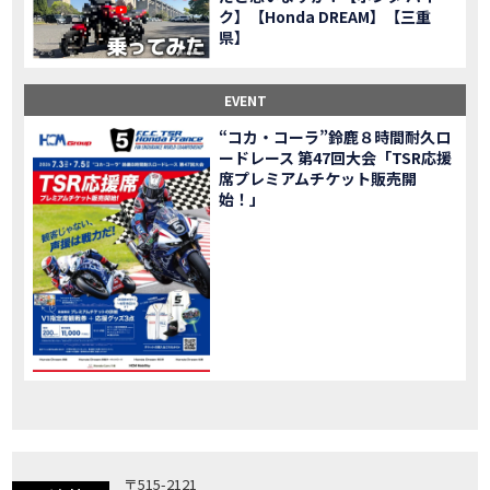
ク】【Honda DREAM】【三重
「X-ADV」大型クロスオーバーモデル X-ADV をフルモデルチェンジし発売！
NEW BIKE
県】
「CB1000R」のヘッドライト等の外観デザインやカラーリングの変更など熟成を図り発売！
NEW BIKE
「NC750X」大型スポーツモデル NC750X をフルモデルチェンジし発売！
NEW BIKE
EVENT
「CB1300 SUPER FOUR」「CB1300 SUPER BOL D’OR」ならびに「CB1300 SUPER FOUR SP」「CB1300 SUPER BOL D’OR SP」に先進の電子制御デバイスを採用し発売！
NEW BIKE
“コカ・コーラ”鈴鹿８時間耐久ロ
大型クルーザーモデル「Rebel 1100」を新発売!!
NEW BIKE
ードレース 第47回大会「TSR応援
よりスポーティーなイメージを強化『CBR650R』を発表!
NEW BIKE
席プレミアムチケット販売開
Neo Sports Caféシリーズのミドルクラスモデル『CB650R』を発表！
始！」
NEW BIKE
フルモデルチェンジした 新型「PCX」「PCX160」「PCX e:HEV」を発表!
NEW BIKE
国内販売を予定するグローバルモデルがHondaバイクWebサイトで公開されました！
NEWS
「CRF250L」「CRF250 RALLY」をフルモデルチェンジし発表！
NEW BIKE
〒515-2121