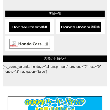
店舗一覧
営業のお知らせ
[xo_event_calendar holidays="all,am,pm,sale" previous="0" next="0"
months="2" navigation="false"]