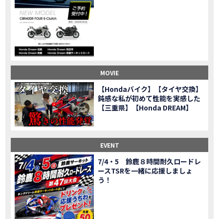
CL500売却！X-ADVオーナーの素直な理由。〇〇で納得の買取してもらいました|Honda X-ADV
MOVIE
【梅本まどかさんコラボ】CIVIC TYPE R♪スタッフオススメの鈴鹿ドライブへ！【後編】
MOVIE
憧れの大型バイク試乗！4輪走行は驚きの…【Honda GoldWing AfricaTwin】試乗会in鈴鹿ツインサーキット
MOVIE
【鈴鹿ツインサーキット】バイク＆クルマ夢のコラボイベント！「HCM２＆４サーキットフェス」レポ
MOVIE
全員初対面！バイク女子6人がツーリング行ったらwww
MOVIE
バイク女子6人でツーリング行った結果ww！後編
MOVIE
MOVIE
温泉1泊。いつもソロの女性ライダー、大人のマスツーリングへついていった【三重〜長野•茶臼山高原経由】Honda CL500
MOVIE
【Hondaバイク】【タイヤ交換】
【梅本まどかさんコラボ】CIVIC TYPE R♪ スタッフオススメの鈴鹿ドライブへ！【前編】
MOVIE
鈍感な私が初めて性能を実感した
ＨＣＭ２＆４サーキットフェス2023 紹介動画②
【三重県】【Honda DREAM】
MOVIE
ＨＣＭ２＆４サーキットフェス2023 紹介動画①
MOVIE
モトベはつこさんコラボ動画
MOVIE
Honda Dream 四日市のご紹介
EVENT
MOVIE
Honda Dream 鈴鹿のご紹介
MOVIE
7/4・5 鈴鹿８時間耐久ロードレ
ースTSRを一緒に応援しましょ
Honda Dream 松阪のご紹介
MOVIE
う！
２月１２日 牡蠣ツーリングフォトギャラリー
第6回オフロードスクールフォトギャラリー
EVENT
Honda Dream鈴鹿・松阪・四日市 ３店舗合同周年祭フォトギャラリー
EVENT