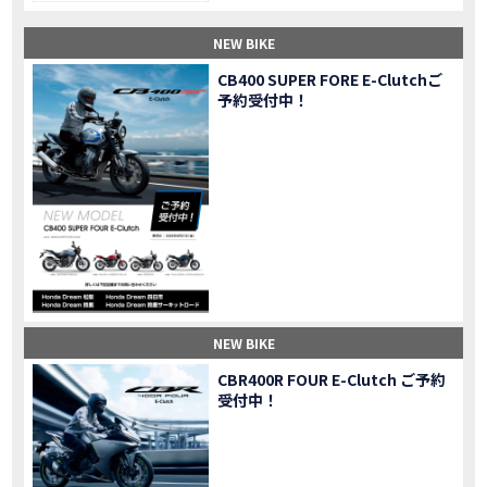
【納車】新型X-ADV初走行！3台乗り継いだ私の素直な感想｜DCT クルーズコントロール
MOVIE
NEW BIKE
三重県下 Honda Dream4店舗にて新春キャンペーンを開催
MOVIE
【速報】2025年モデルHonda X-ADV契約しました！新型のどこが凄いかチェックしてきた！
MOVIE
CB400 SUPER FORE E-Clutchご
予約受付中！
【女子ツーリング】秋の女子ツーリングin鳥羽・伊勢 【Honda Dream 松阪】
MOVIE
スーパーカブFinal Edition/HELLP KITTY在庫車あります！
NEW BIKE
【CBR1000RR-R】スーパースポーツバイクで三重県の新スポットを巡る女子ツーリング|Honda CBR1000RRR Rebel1100 500 250
MOVIE
三重県下 Honda Dreamにてレンタルバイクキャンペーン実施中💫
CAMPAIGN
【アフリカツイン】憧れの大型バイクで1泊2日マスツーリング｜三重県〜静岡県｜Honda CL500 AfricaTwin
MOVIE
【女子ツーリング】穴場スポット満載！三重の美味しいもの・パワースポット！【Honda Dream 松阪】
MOVIE
【CBR600RR】憧れのSSバイクで女子ツーリング|三重県 松阪スタート！Honda Rebel250•500
MOVIE
【中級レベル】スクーター乗りの女性ライダーがライティングスクールに潜入【HMS】Honda 400X
MOVIE
【鈴鹿サーキット】ホンダモーターサイクリストスクールを体験してきました【バイク女子】
MOVIE
NEW BIKE
【買取強化中】乗らないバイクはHonda Dreamへ！
CAMPAIGN
CBR400R FOUR E-Clutch ご予約
【祝】Honda CL500納車「かなえさんバイク売れました！」連絡があり行ってきました
MOVIE
受付中！
【シンガーソングライター茉ひるさんご来店】ホンダドリーム四日市
MOVIE
【ホンダドリーム鈴鹿サーキットロード】オープン当日イベントレポ！
MOVIE
【鈴鹿サーキットに近い！】ホンダドリーム鈴鹿サーキットロードOPEN！ #茉ひる
MOVIE