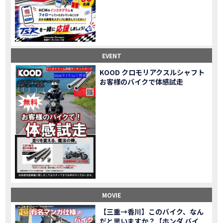
Honda Dream鈴鹿・松阪・四日市 ３店舗合同周年祭レポート
MOVIE
NEW BIKE「HAWK 11」新型ロードスポーツモデル HAWK 11を発売！
NEW BIKE
NEW BIKE「ダックス125」新型レジャーバイク ダックス125を発売！
NEW BIKE
Honda Dream 鈴鹿 オフロードスクール紹介
MOVIE
【新車中古車多数】三重県でバイクを探すなら！HondaDream松阪【ホンダ二輪車専門店】
MOVIE
EVENT
【県下最大規模】三重県でバイクを探すなら！HondaDream鈴鹿【ホンダ二輪車専門店】
MOVIE
KOOD クロモリアクスルシャフト
「CBR400R」「400X」の仕様 を一部変更し発売!
お客様のバイクで体感試走
NEW BIKE
大型プレミアムツアラー「Gold Wing」 シリーズのカラーバリエーション を一部変更し発売!
NEW BIKE
クルーザーモデル 「Rebel 250 S Edition」 に新色を追加し発表！
NEW BIKE
「CT125・ハンターカブ」 に新色を追加し発売！
NEW BIKE
「CB1100 EX Final Edition」「CB1100 RS Final Edition」を発売
NEW BIKE
「モンキー125」に5速トランスミッションを採用した新エンジンを搭載し発売！
NEW BIKE
「スーパーカブ C125」に環境性能を向上させた新エンジンを搭載し発売！
NEW BIKE
【イベントレポート】2021年 7月25日 敦賀ツーリング
EVENT
HondaDream鈴鹿 オフロードスクール紹介
MOVIE
MOVIE
「ADV150」に受注期間限定のカラーリングを設定し発売！
NEW BIKE
「GB350」「GB350 S」新型ロードスポーツモデル GB350・GB350 S を発売！
NEW BIKE
【三重→香川】このバイク、なん
だと思いますか？【ホンダ バイ
「フォルツァ」軽二輪スクーター フォルツァ をモデルチェンジし発売！
NEW BIKE