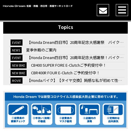
Topics
【Honda Dream四日市】20周年記念大感謝祭 バイク女子トークショー
EVENT
夏季休暇のご案内
NEWS
【Honda Dream四日市】20周年記念大感謝祭！バイク女子トークショー
EVENT
CB400 SUPER FORE E-Clutchご予約受付中！
NEW BIKE
CBR400R FOUR E-Clutch ご予約受付中！
NEW BIKE
【Hondaバイク】【タイヤ交換】鈍感な私が初めて性能を実感した【三重県】【Honda DREAM】
MOVIE
7/4・5 鈴鹿８時間耐久ロードレースTSRを一緒に応援しましょう！
EVENT
KOOD クロモリアクスルシャフトお客様のバイクで体感試走
EVENT
【三重→香川】このバイク、なんだと思いますか？【ホンダ バイク】【Honda DREAM】【三重県】
MOVIE
“コカ・コーラ”鈴鹿８時間耐久ロードレース 第47回大会「TSR応援席プレミアムチケット販売開始！」
EVENT
【ホンダ バイク】バイクを長持ちさせる洗車を教えてもらった【プロの裏ワザ】
MOVIE
【ホンダ バイク】CRF1100L Africa Twinは女性ライダーでも快適か？四国ツーリング【X-ADVオーナー目線】
MOVIE