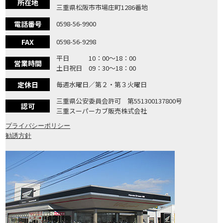
所在地
三重県松阪市市場庄町1286番地
電話番号
0598-56-9900
FAX
0598-56-9298
平日 10：00〜18：00
営業時間
土日祝日 09：30〜18：00
定休日
毎週水曜日／第２・第３火曜日
三重県公安委員会許可 第551300137800号
認可
三重スーパーカブ販売株式会社
プライバシーポリシー
勧誘方針