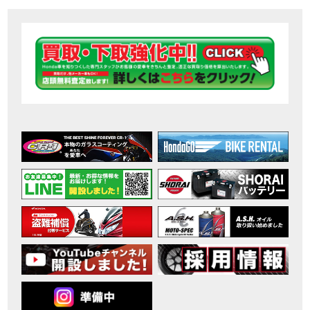
【ホンダ バイク】DCTが搭載しているバイクに試乗したんだけどなめてました・・【Rebel 1100 S Edition Dual Clutch Transmission】
MOVIE
2026年7月〜11月イベントのご案内
EVENT
【ホンダ バイク】 ホンダドリーム鈴鹿の未公開シーン【モトベはつこ】
MOVIE
最新のアフリカツインどう？妹とHondaDreamのバイク全部見た結果｜Honda SuperCub
MOVIE
【ホンダ バイク】「ボカロ文化」を知ろう ナビゲーションをスキップ 検索 作成 6 アバターの画像 三重県を巡る女性ライダーの4日間！ポケふた全制覇ツーリング Honda CB1000F
MOVIE
［三重県下最大級のバイクイベント］2026MIE BIKE FES開催 情報2
EVENT
［三重県下最大級のバイクイベント］2026MIE BIKE FES開催 情報１
EVENT
免許取得サポートキャンペーン実施中！
CAMPAIGN
［三重県下最大級のバイクイベント］2026MIE BIKE FES開催
EVENT
【ホンダ バイク】【バイク女子】怖くて乗れなかったあの憧れバイク、ついに乗ります！
MOVIE
【ホンダ バイク】バイクが動かなくなった…原因不明で入院します
MOVIE
Rebel 250 E-Clutch シリーズ 洋用品購入サポートキャンペーン
CAMPAIGN
【ホンダ バイク】CB1000F 4台で三重県ツーリング！梅本まどかさん、MIISAさんと一日笑った【ポケふた】Honda
MOVIE
【ホンダ バイク】【GB350C S】梅本まどかさんと三重県ツーリング満喫しました！ポケふた探し第1弾【モトブログ】
MOVIE
【ホンダドリーム新春初売り特別企画】のご紹介！！
MOVIE
こんなことある？！CB1000Fでツーリングイベントに参戦したのだが・・
MOVIE
【新車】CB1000Fで11時間ツーリングした素直なレビュー【モトブログ】Honda CB
MOVIE