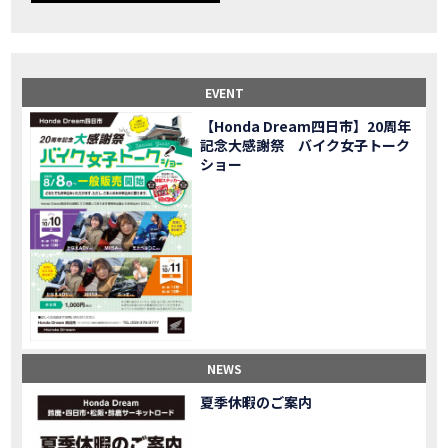
【事故寸前】200kmレッカー、そしてさらなる原因が判明し、修理代が膨れ上がった結果
MOVIE
Dio Lite 新基準原付 販売中！
NEW BIKE
NEWS
【バイク女子】高速道路走行中にバイクから異音が。レッカーされる事態になりました…
MOVIE
2025X-ADV 最高の旅バイクで街乗りも最適！ADVが20台でツーリングしました｜Honda ADV160
MOVIE
EVENT
CB1000F販売中！！
NEW BIKE
NEWS
【Honda Dream四日市】20周年
【バイク女子】ごめんなさい。大切なツーリングでやらかしてしまった…
MOVIE
記念大感謝祭 バイク女子トーク
【バイク女子】下道444kmぶっ通しで走った結果がヤバかった
MOVIE
ショー
【バイク女子】最安！三重→東京〇〇〇円で行けちゃった
MOVIE
新型スーパーカブ110レビュー！C125 CT125で女子ツーリング 最高！Honda Super Cub(JA59)
MOVIE
【世界一の燃費Super cub】給油せずにどこまで行けるかやってみたら大変なことになりました
MOVIE
【バイク女子の挑戦】世界一の最強バイクでついにやります。
MOVIE
【バイク女子】この動画を見たらイライラするかもしれません。ごめんなさい。
MOVIE
【バイク用ドラレコ】センサーで感知！駐車場でバイクの周りを…
MOVIE
おめでたい人生初バイク納車！スタッフがまさかの対応…
MOVIE
【激カワ女子登場】バイク女子はツーリング中も〇〇が大好き♡
MOVIE
NEWS
正統派NC750X！大型二輪教習から10年目の素直な感想|Honda NC750X DCT【バイク女子ツーリング】
MOVIE
夏季休暇のご案内
女が乗るバイクじゃない？低身長女が検証します
MOVIE
【福井1泊ツーリング】バイク女子、仲悪いって本当？
MOVIE