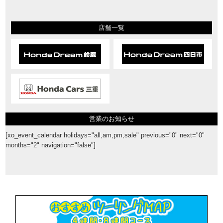
店舗一覧
営業のお知らせ
[xo_event_calendar holidays="all,am,pm,sale" previous="0" next="0"
months="2" navigation="false"]