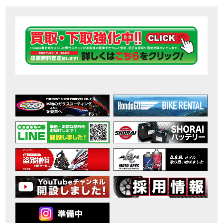
【ホンダ バイク】DCTが搭載しているバイクに試乗したんだけどなめてました・・【Rebel 1100 S Edition Dual Clutch Transmission】
MOVIE
2026年7月〜11月イベントのご案内
EVENT
【ホンダ バイク】 ホンダドリーム鈴鹿の未公開シーン【モトベはつこ】
MOVIE
最新のアフリカツインどう？妹とHondaDreamのバイク全部見た結果｜Honda SuperCub
MOVIE
【ホンダ バイク】「ボカロ文化」を知ろう ナビゲーションをスキップ 検索 作成 6 アバターの画像 三重県を巡る女性ライダーの4日間！ポケふた全制覇ツーリング Honda CB1000F
MOVIE
［三重県下最大級のバイクイベント］2026MIE BIKE FES開催 情報2
EVENT
［三重県下最大級のバイクイベント］2026MIE BIKE FES開催 情報１
EVENT
免許取得サポートキャンペーン実施中！
CAMPAIGN
［三重県下最大級のバイクイベント］2026MIE BIKE FES開催
EVENT
【ホンダ バイク】【バイク女子】怖くて乗れなかったあの憧れバイク、ついに乗ります！
MOVIE
【ホンダ バイク】バイクが動かなくなった…原因不明で入院します
MOVIE
Rebel 250 E-Clutch シリーズ 洋用品購入サポートキャンペーン
CAMPAIGN
【ホンダ バイク】CB1000F 4台で三重県ツーリング！梅本まどかさん、MIISAさんと一日笑った【ポケふた】Honda
MOVIE
【ホンダ バイク】【GB350C S】梅本まどかさんと三重県ツーリング満喫しました！ポケふた探し第1弾【モトブログ】
MOVIE
【ホンダドリーム新春初売り特別企画】のご紹介！！
MOVIE
こんなことある？！CB1000Fでツーリングイベントに参戦したのだが・・
MOVIE
【新車】CB1000Fで11時間ツーリングした素直なレビュー【モトブログ】Honda CB
MOVIE