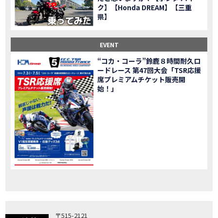
ク】【Honda DREAM】【三重
「X-ADV」大型クロスオーバーモデル X-ADV をフルモデルチェンジし発売！
NEW BIKE
県】
「CB1000R」のヘッドライト等の外観デザインやカラーリングの変更など熟成を図り発売！
NEW BIKE
「NC750X」大型スポーツモデル NC750X をフルモデルチェンジし発売！
NEW BIKE
EVENT
「CB1300 SUPER FOUR」「CB1300 SUPER BOL D’OR」ならびに「CB1300 SUPER FOUR SP」「CB1300 SUPER BOL D’OR SP」に先進の電子制御デバイスを採用し発売！
NEW BIKE
“コカ・コーラ”鈴鹿８時間耐久ロ
大型クルーザーモデル「Rebel 1100」を新発売!!
NEW BIKE
ードレース 第47回大会「TSR応援
よりスポーティーなイメージを強化『CBR650R』を発表!
NEW BIKE
席プレミアムチケット販売開
Neo Sports Caféシリーズのミドルクラスモデル『CB650R』を発表！
始！」
NEW BIKE
フルモデルチェンジした 新型「PCX」「PCX160」「PCX e:HEV」を発表!
NEW BIKE
国内販売を予定するグローバルモデルがHondaバイクWebサイトで公開されました！
NEWS
「CRF250L」「CRF250 RALLY」をフルモデルチェンジし発表！
NEW BIKE
〒515-2121