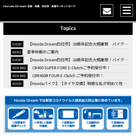
Topics
【Honda Dream四日市】20周年記念大感謝祭 バイク女子トークショー
EVENT
夏季休暇のご案内
NEWS
【Honda Dream四日市】20周年記念大感謝祭！バイク女子トークショー
EVENT
CB400 SUPER FORE E-Clutchご予約受付中！
NEW BIKE
CBR400R FOUR E-Clutch ご予約受付中！
NEW BIKE
【Hondaバイク】【タイヤ交換】鈍感な私が初めて性能を実感した【三重県】【Honda DREAM】
MOVIE
7/4・5 鈴鹿８時間耐久ロードレースTSRを一緒に応援しましょう！
EVENT
KOOD クロモリアクスルシャフトお客様のバイクで体感試走
EVENT
【三重→香川】このバイク、なんだと思いますか？【ホンダ バイク】【Honda DREAM】【三重県】
MOVIE
“コカ・コーラ”鈴鹿８時間耐久ロードレース 第47回大会「TSR応援席プレミアムチケット販売開始！」
EVENT
【ホンダ バイク】バイクを長持ちさせる洗車を教えてもらった【プロの裏ワザ】
MOVIE
【ホンダ バイク】CRF1100L Africa Twinは女性ライダーでも快適か？四国ツーリング【X-ADVオーナー目線】
MOVIE