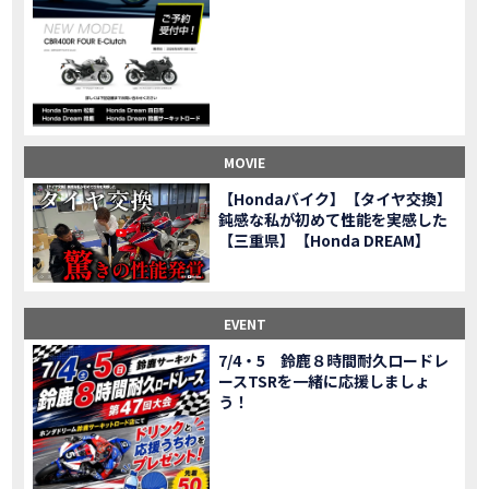
CL500売却！X-ADVオーナーの素直な理由。〇〇で納得の買取してもらいました|Honda X-ADV
MOVIE
【梅本まどかさんコラボ】CIVIC TYPE R♪スタッフオススメの鈴鹿ドライブへ！【後編】
MOVIE
憧れの大型バイク試乗！4輪走行は驚きの…【Honda GoldWing AfricaTwin】試乗会in鈴鹿ツインサーキット
MOVIE
【鈴鹿ツインサーキット】バイク＆クルマ夢のコラボイベント！「HCM２＆４サーキットフェス」レポ
MOVIE
全員初対面！バイク女子6人がツーリング行ったらwww
MOVIE
バイク女子6人でツーリング行った結果ww！後編
MOVIE
MOVIE
温泉1泊。いつもソロの女性ライダー、大人のマスツーリングへついていった【三重〜長野•茶臼山高原経由】Honda CL500
MOVIE
【Hondaバイク】【タイヤ交換】
【梅本まどかさんコラボ】CIVIC TYPE R♪ スタッフオススメの鈴鹿ドライブへ！【前編】
MOVIE
鈍感な私が初めて性能を実感した
ＨＣＭ２＆４サーキットフェス2023 紹介動画②
【三重県】【Honda DREAM】
MOVIE
ＨＣＭ２＆４サーキットフェス2023 紹介動画①
MOVIE
モトベはつこさんコラボ動画
MOVIE
Honda Dream 四日市のご紹介
EVENT
MOVIE
Honda Dream 鈴鹿のご紹介
MOVIE
7/4・5 鈴鹿８時間耐久ロードレ
ースTSRを一緒に応援しましょ
Honda Dream 松阪のご紹介
MOVIE
う！
２月１２日 牡蠣ツーリングフォトギャラリー
第6回オフロードスクールフォトギャラリー
EVENT
Honda Dream鈴鹿・松阪・四日市 ３店舗合同周年祭フォトギャラリー
EVENT