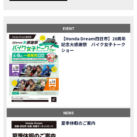
【事故寸前】200kmレッカー、そしてさらなる原因が判明し、修理代が膨れ上がった結果
MOVIE
Dio Lite 新基準原付 販売中！
NEW BIKE
NEWS
【バイク女子】高速道路走行中にバイクから異音が。レッカーされる事態になりました…
MOVIE
2025X-ADV 最高の旅バイクで街乗りも最適！ADVが20台でツーリングしました｜Honda ADV160
MOVIE
EVENT
CB1000F販売中！！
NEW BIKE
NEWS
【Honda Dream四日市】20周年
【バイク女子】ごめんなさい。大切なツーリングでやらかしてしまった…
MOVIE
記念大感謝祭 バイク女子トーク
【バイク女子】下道444kmぶっ通しで走った結果がヤバかった
MOVIE
ショー
【バイク女子】最安！三重→東京〇〇〇円で行けちゃった
MOVIE
新型スーパーカブ110レビュー！C125 CT125で女子ツーリング 最高！Honda Super Cub(JA59)
MOVIE
【世界一の燃費Super cub】給油せずにどこまで行けるかやってみたら大変なことになりました
MOVIE
【バイク女子の挑戦】世界一の最強バイクでついにやります。
MOVIE
【バイク女子】この動画を見たらイライラするかもしれません。ごめんなさい。
MOVIE
【バイク用ドラレコ】センサーで感知！駐車場でバイクの周りを…
MOVIE
おめでたい人生初バイク納車！スタッフがまさかの対応…
MOVIE
【激カワ女子登場】バイク女子はツーリング中も〇〇が大好き♡
MOVIE
NEWS
正統派NC750X！大型二輪教習から10年目の素直な感想|Honda NC750X DCT【バイク女子ツーリング】
MOVIE
夏季休暇のご案内
女が乗るバイクじゃない？低身長女が検証します
MOVIE
【福井1泊ツーリング】バイク女子、仲悪いって本当？
MOVIE