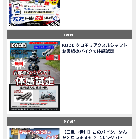
Honda Dream鈴鹿・松阪・四日市 ３店舗合同周年祭レポート
MOVIE
NEW BIKE「HAWK 11」新型ロードスポーツモデル HAWK 11を発売！
NEW BIKE
NEW BIKE「ダックス125」新型レジャーバイク ダックス125を発売！
NEW BIKE
Honda Dream 鈴鹿 オフロードスクール紹介
MOVIE
【新車中古車多数】三重県でバイクを探すなら！HondaDream松阪【ホンダ二輪車専門店】
MOVIE
EVENT
【県下最大規模】三重県でバイクを探すなら！HondaDream鈴鹿【ホンダ二輪車専門店】
MOVIE
KOOD クロモリアクスルシャフト
「CBR400R」「400X」の仕様 を一部変更し発売!
お客様のバイクで体感試走
NEW BIKE
大型プレミアムツアラー「Gold Wing」 シリーズのカラーバリエーション を一部変更し発売!
NEW BIKE
クルーザーモデル 「Rebel 250 S Edition」 に新色を追加し発表！
NEW BIKE
「CT125・ハンターカブ」 に新色を追加し発売！
NEW BIKE
「CB1100 EX Final Edition」「CB1100 RS Final Edition」を発売
NEW BIKE
「モンキー125」に5速トランスミッションを採用した新エンジンを搭載し発売！
NEW BIKE
「スーパーカブ C125」に環境性能を向上させた新エンジンを搭載し発売！
NEW BIKE
【イベントレポート】2021年 7月25日 敦賀ツーリング
EVENT
HondaDream鈴鹿 オフロードスクール紹介
MOVIE
MOVIE
「ADV150」に受注期間限定のカラーリングを設定し発売！
NEW BIKE
「GB350」「GB350 S」新型ロードスポーツモデル GB350・GB350 S を発売！
NEW BIKE
【三重→香川】このバイク、なん
だと思いますか？【ホンダ バイ
「フォルツァ」軽二輪スクーター フォルツァ をモデルチェンジし発売！
NEW BIKE