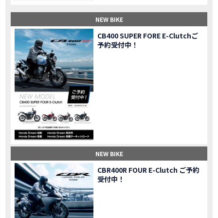
【納車】新型X-ADV初走行！3台乗り継いだ私の素直な感想｜DCT クルーズコントロール
MOVIE
NEW BIKE
三重県下 Honda Dream4店舗にて新春キャンペーンを開催
MOVIE
【速報】2025年モデルHonda X-ADV契約しました！新型のどこが凄いかチェックしてきた！
MOVIE
CB400 SUPER FORE E-Clutchご
予約受付中！
【女子ツーリング】秋の女子ツーリングin鳥羽・伊勢 【Honda Dream 松阪】
MOVIE
スーパーカブFinal Edition/HELLP KITTY在庫車あります！
NEW BIKE
【CBR1000RR-R】スーパースポーツバイクで三重県の新スポットを巡る女子ツーリング|Honda CBR1000RRR Rebel1100 500 250
MOVIE
三重県下 Honda Dreamにてレンタルバイクキャンペーン実施中💫
CAMPAIGN
【アフリカツイン】憧れの大型バイクで1泊2日マスツーリング｜三重県〜静岡県｜Honda CL500 AfricaTwin
MOVIE
【女子ツーリング】穴場スポット満載！三重の美味しいもの・パワースポット！【Honda Dream 松阪】
MOVIE
【CBR600RR】憧れのSSバイクで女子ツーリング|三重県 松阪スタート！Honda Rebel250•500
MOVIE
【中級レベル】スクーター乗りの女性ライダーがライティングスクールに潜入【HMS】Honda 400X
MOVIE
【鈴鹿サーキット】ホンダモーターサイクリストスクールを体験してきました【バイク女子】
MOVIE
NEW BIKE
【買取強化中】乗らないバイクはHonda Dreamへ！
CAMPAIGN
CBR400R FOUR E-Clutch ご予約
【祝】Honda CL500納車「かなえさんバイク売れました！」連絡があり行ってきました
MOVIE
受付中！
【シンガーソングライター茉ひるさんご来店】ホンダドリーム四日市
MOVIE
【ホンダドリーム鈴鹿サーキットロード】オープン当日イベントレポ！
MOVIE
【鈴鹿サーキットに近い！】ホンダドリーム鈴鹿サーキットロードOPEN！ #茉ひる
MOVIE