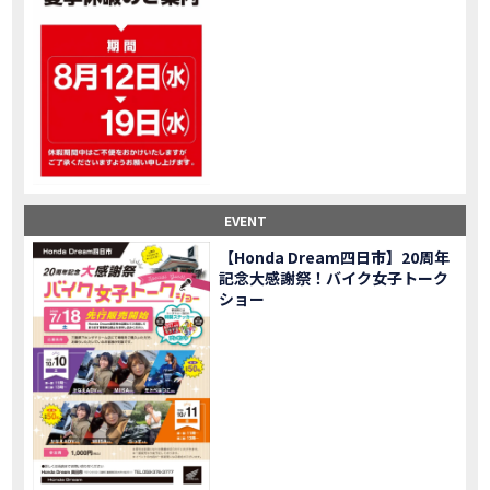
大型ツアラー！Gold Wing Tour 50th ANNIVWRSARYは女性ライダーでもツーリングを楽しめるのか検証してみた｜Honda ゴールドウイング
MOVIE
【Monkey125】初めてモンキー！意外な◯◯へ行って来た【三重ホンダヒート】
MOVIE
大型ツアラー「Gold Wing Tour」と特別仕様の 「Gold Wing Tour 50th ANNIVERSARY」を 受注期間限定で発売
NEW BIKE
【三重県】女性ライダーツーリングを満喫しました｜CB1000HORNET CB750HORNET CB650R E-Clutch
MOVIE
【女子ツーの実態】恥ずかしいけど、暴露しました。
MOVIE
オイル交換に行ったつもりが…まさかの大出費！？
MOVIE
「CRF250 RALLY」「CRF250 RALLY＜s＞」の カラーリング設定と仕様を一部変更し発売
NEW BIKE
EVENT
「CRF250L」「CRF250L＜s＞」のカラーリング設定と 仕様を一部変更し発売
NEW BIKE
軽二輪スーパースポーツモデル「CBR250RR」の カラーバリエーションを変更し発売
NEW BIKE
【Honda Dream四日市】20周年
記念大感謝祭！バイク女子トーク
【Honda Dream鈴鹿】20周年記念・大感謝祭イベント 大人気バイク女子が大集合・・Honda Dreamさんの人気を探ってきましたスペシャル！！メチャクチャ楽しかったです❤
MOVIE
ショー
PROJECT BIG1 Final Edition CB 1300在庫車あります！
NEW BIKE
【バイク女子】急遽、愛車とお別れ…ついにあのバイクに乗れた
MOVIE
【バイク女子】オイル交換だけのつもりが、まさかのアレを交換することに！？
MOVIE
【Honda Dream 鈴鹿２０周年記念大感謝祭】 多くの方のご来店ありがとうございました！
EVENT
【CB650R E-Clutch】X-ADVでDCTに5年乗った私が素直にレビュー｜Honda X-ADV
MOVIE
【カブでアクセル全開】女性ライダーで耐久レース参戦！レースだけじゃないサーキットの楽しみ方|Honda supercub
MOVIE
【新型X-ADV】最初のカスタムはこれ！ガラスコーティングもしちゃいました|Honda X-ADV
MOVIE