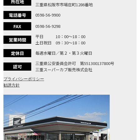
所在地
三重県松阪市市場庄町1286番地
電話番号
0598-56-9900
FAX
0598-56-9298
平日 10：00〜18：00
営業時間
土日祝日 09：30〜18：00
定休日
毎週水曜日／第２・第３火曜日
三重県公安委員会許可 第551300137800号
認可
三重スーパーカブ販売株式会社
プライバシーポリシー
勧誘方針