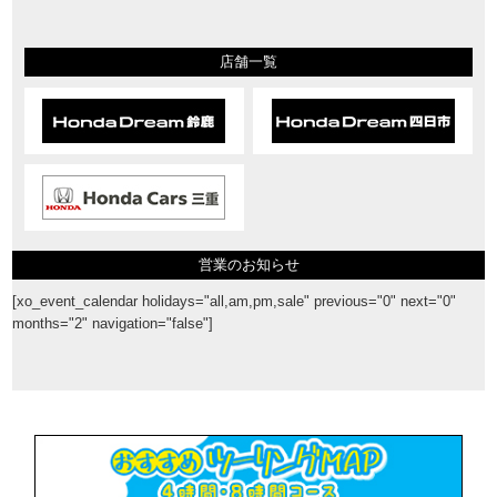
店舗一覧
営業のお知らせ
[xo_event_calendar holidays="all,am,pm,sale" previous="0" next="0"
months="2" navigation="false"]