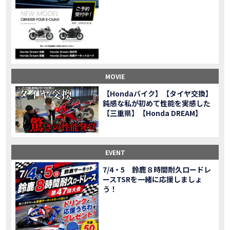
CL500売却！X-ADVオーナーの素直な理由。〇〇で納得の買取してもらいました|Honda X-ADV
MOVIE
【梅本まどかさんコラボ】CIVIC TYPE R♪スタッフオススメの鈴鹿ドライブへ！【後編】
MOVIE
憧れの大型バイク試乗！4輪走行は驚きの…【Honda GoldWing AfricaTwin】試乗会in鈴鹿ツインサーキット
MOVIE
【鈴鹿ツインサーキット】バイク＆クルマ夢のコラボイベント！「HCM２＆４サーキットフェス」レポ
MOVIE
全員初対面！バイク女子6人がツーリング行ったらwww
MOVIE
バイク女子6人でツーリング行った結果ww！後編
MOVIE
MOVIE
温泉1泊。いつもソロの女性ライダー、大人のマスツーリングへついていった【三重〜長野•茶臼山高原経由】Honda CL500
MOVIE
【Hondaバイク】【タイヤ交換】
【梅本まどかさんコラボ】CIVIC TYPE R♪ スタッフオススメの鈴鹿ドライブへ！【前編】
MOVIE
鈍感な私が初めて性能を実感した
ＨＣＭ２＆４サーキットフェス2023 紹介動画②
【三重県】【Honda DREAM】
MOVIE
ＨＣＭ２＆４サーキットフェス2023 紹介動画①
MOVIE
モトベはつこさんコラボ動画
MOVIE
Honda Dream 四日市のご紹介
EVENT
MOVIE
Honda Dream 鈴鹿のご紹介
MOVIE
7/4・5 鈴鹿８時間耐久ロードレ
ースTSRを一緒に応援しましょ
Honda Dream 松阪のご紹介
MOVIE
う！
２月１２日 牡蠣ツーリングフォトギャラリー
第6回オフロードスクールフォトギャラリー
EVENT
Honda Dream鈴鹿・松阪・四日市 ３店舗合同周年祭フォトギャラリー
EVENT