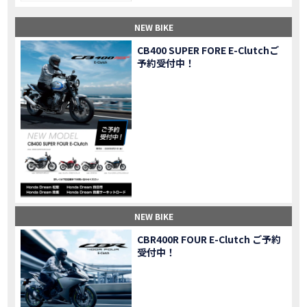
【納車】新型X-ADV初走行！3台乗り継いだ私の素直な感想｜DCT クルーズコントロール
MOVIE
NEW BIKE
三重県下 Honda Dream4店舗にて新春キャンペーンを開催
MOVIE
【速報】2025年モデルHonda X-ADV契約しました！新型のどこが凄いかチェックしてきた！
MOVIE
CB400 SUPER FORE E-Clutchご
予約受付中！
【女子ツーリング】秋の女子ツーリングin鳥羽・伊勢 【Honda Dream 松阪】
MOVIE
スーパーカブFinal Edition/HELLP KITTY在庫車あります！
NEW BIKE
【CBR1000RR-R】スーパースポーツバイクで三重県の新スポットを巡る女子ツーリング|Honda CBR1000RRR Rebel1100 500 250
MOVIE
三重県下 Honda Dreamにてレンタルバイクキャンペーン実施中💫
CAMPAIGN
【アフリカツイン】憧れの大型バイクで1泊2日マスツーリング｜三重県〜静岡県｜Honda CL500 AfricaTwin
MOVIE
【女子ツーリング】穴場スポット満載！三重の美味しいもの・パワースポット！【Honda Dream 松阪】
MOVIE
【CBR600RR】憧れのSSバイクで女子ツーリング|三重県 松阪スタート！Honda Rebel250•500
MOVIE
【中級レベル】スクーター乗りの女性ライダーがライティングスクールに潜入【HMS】Honda 400X
MOVIE
【鈴鹿サーキット】ホンダモーターサイクリストスクールを体験してきました【バイク女子】
MOVIE
NEW BIKE
【買取強化中】乗らないバイクはHonda Dreamへ！
CAMPAIGN
CBR400R FOUR E-Clutch ご予約
【祝】Honda CL500納車「かなえさんバイク売れました！」連絡があり行ってきました
MOVIE
受付中！
【シンガーソングライター茉ひるさんご来店】ホンダドリーム四日市
MOVIE
【ホンダドリーム鈴鹿サーキットロード】オープン当日イベントレポ！
MOVIE
【鈴鹿サーキットに近い！】ホンダドリーム鈴鹿サーキットロードOPEN！ #茉ひる
MOVIE