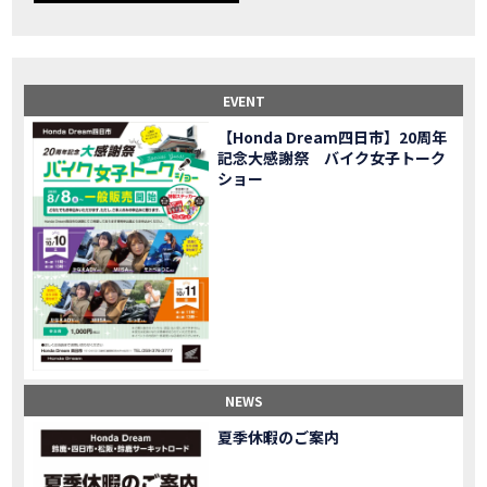
【事故寸前】200kmレッカー、そしてさらなる原因が判明し、修理代が膨れ上がった結果
MOVIE
Dio Lite 新基準原付 販売中！
NEW BIKE
NEWS
【バイク女子】高速道路走行中にバイクから異音が。レッカーされる事態になりました…
MOVIE
2025X-ADV 最高の旅バイクで街乗りも最適！ADVが20台でツーリングしました｜Honda ADV160
MOVIE
EVENT
CB1000F販売中！！
NEW BIKE
NEWS
【Honda Dream四日市】20周年
【バイク女子】ごめんなさい。大切なツーリングでやらかしてしまった…
MOVIE
記念大感謝祭 バイク女子トーク
【バイク女子】下道444kmぶっ通しで走った結果がヤバかった
MOVIE
ショー
【バイク女子】最安！三重→東京〇〇〇円で行けちゃった
MOVIE
新型スーパーカブ110レビュー！C125 CT125で女子ツーリング 最高！Honda Super Cub(JA59)
MOVIE
【世界一の燃費Super cub】給油せずにどこまで行けるかやってみたら大変なことになりました
MOVIE
【バイク女子の挑戦】世界一の最強バイクでついにやります。
MOVIE
【バイク女子】この動画を見たらイライラするかもしれません。ごめんなさい。
MOVIE
【バイク用ドラレコ】センサーで感知！駐車場でバイクの周りを…
MOVIE
おめでたい人生初バイク納車！スタッフがまさかの対応…
MOVIE
【激カワ女子登場】バイク女子はツーリング中も〇〇が大好き♡
MOVIE
NEWS
正統派NC750X！大型二輪教習から10年目の素直な感想|Honda NC750X DCT【バイク女子ツーリング】
MOVIE
夏季休暇のご案内
女が乗るバイクじゃない？低身長女が検証します
MOVIE
【福井1泊ツーリング】バイク女子、仲悪いって本当？
MOVIE