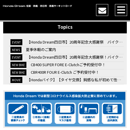
Topics
【Honda Dream四日市】20周年記念大感謝祭 バイク女子トークショー
EVENT
夏季休暇のご案内
NEWS
【Honda Dream四日市】20周年記念大感謝祭！バイク女子トークショー
EVENT
CB400 SUPER FORE E-Clutchご予約受付中！
NEW BIKE
CBR400R FOUR E-Clutch ご予約受付中！
NEW BIKE
【Hondaバイク】【タイヤ交換】鈍感な私が初めて性能を実感した【三重県】【Honda DREAM】
MOVIE
7/4・5 鈴鹿８時間耐久ロードレースTSRを一緒に応援しましょう！
EVENT
KOOD クロモリアクスルシャフトお客様のバイクで体感試走
EVENT
【三重→香川】このバイク、なんだと思いますか？【ホンダ バイク】【Honda DREAM】【三重県】
MOVIE
“コカ・コーラ”鈴鹿８時間耐久ロードレース 第47回大会「TSR応援席プレミアムチケット販売開始！」
EVENT
【ホンダ バイク】バイクを長持ちさせる洗車を教えてもらった【プロの裏ワザ】
MOVIE
【ホンダ バイク】CRF1100L Africa Twinは女性ライダーでも快適か？四国ツーリング【X-ADVオーナー目線】
MOVIE