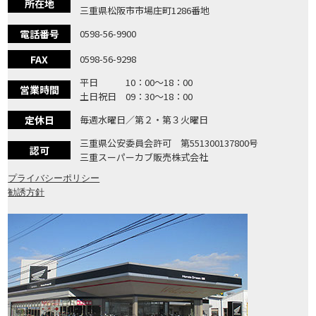
所在地
三重県松阪市市場庄町1286番地
電話番号
0598-56-9900
FAX
0598-56-9298
平日 10：00〜18：00
営業時間
土日祝日 09：30〜18：00
定休日
毎週水曜日／第２・第３火曜日
三重県公安委員会許可 第551300137800号
認可
三重スーパーカブ販売株式会社
プライバシーポリシー
勧誘方針