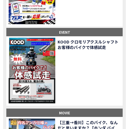
Honda Dream鈴鹿・松阪・四日市 ３店舗合同周年祭レポート
MOVIE
NEW BIKE「HAWK 11」新型ロードスポーツモデル HAWK 11を発売！
NEW BIKE
NEW BIKE「ダックス125」新型レジャーバイク ダックス125を発売！
NEW BIKE
Honda Dream 鈴鹿 オフロードスクール紹介
MOVIE
【新車中古車多数】三重県でバイクを探すなら！HondaDream松阪【ホンダ二輪車専門店】
MOVIE
EVENT
【県下最大規模】三重県でバイクを探すなら！HondaDream鈴鹿【ホンダ二輪車専門店】
MOVIE
KOOD クロモリアクスルシャフト
「CBR400R」「400X」の仕様 を一部変更し発売!
お客様のバイクで体感試走
NEW BIKE
大型プレミアムツアラー「Gold Wing」 シリーズのカラーバリエーション を一部変更し発売!
NEW BIKE
クルーザーモデル 「Rebel 250 S Edition」 に新色を追加し発表！
NEW BIKE
「CT125・ハンターカブ」 に新色を追加し発売！
NEW BIKE
「CB1100 EX Final Edition」「CB1100 RS Final Edition」を発売
NEW BIKE
「モンキー125」に5速トランスミッションを採用した新エンジンを搭載し発売！
NEW BIKE
「スーパーカブ C125」に環境性能を向上させた新エンジンを搭載し発売！
NEW BIKE
【イベントレポート】2021年 7月25日 敦賀ツーリング
EVENT
HondaDream鈴鹿 オフロードスクール紹介
MOVIE
MOVIE
「ADV150」に受注期間限定のカラーリングを設定し発売！
NEW BIKE
「GB350」「GB350 S」新型ロードスポーツモデル GB350・GB350 S を発売！
NEW BIKE
【三重→香川】このバイク、なん
だと思いますか？【ホンダ バイ
「フォルツァ」軽二輪スクーター フォルツァ をモデルチェンジし発売！
NEW BIKE