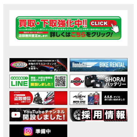
【ホンダ バイク】DCTが搭載しているバイクに試乗したんだけどなめてました・・【Rebel 1100 S Edition Dual Clutch Transmission】
MOVIE
2026年7月〜11月イベントのご案内
EVENT
【ホンダ バイク】 ホンダドリーム鈴鹿の未公開シーン【モトベはつこ】
MOVIE
最新のアフリカツインどう？妹とHondaDreamのバイク全部見た結果｜Honda SuperCub
MOVIE
【ホンダ バイク】「ボカロ文化」を知ろう ナビゲーションをスキップ 検索 作成 6 アバターの画像 三重県を巡る女性ライダーの4日間！ポケふた全制覇ツーリング Honda CB1000F
MOVIE
［三重県下最大級のバイクイベント］2026MIE BIKE FES開催 情報2
EVENT
［三重県下最大級のバイクイベント］2026MIE BIKE FES開催 情報１
EVENT
免許取得サポートキャンペーン実施中！
CAMPAIGN
［三重県下最大級のバイクイベント］2026MIE BIKE FES開催
EVENT
【ホンダ バイク】【バイク女子】怖くて乗れなかったあの憧れバイク、ついに乗ります！
MOVIE
【ホンダ バイク】バイクが動かなくなった…原因不明で入院します
MOVIE
Rebel 250 E-Clutch シリーズ 洋用品購入サポートキャンペーン
CAMPAIGN
【ホンダ バイク】CB1000F 4台で三重県ツーリング！梅本まどかさん、MIISAさんと一日笑った【ポケふた】Honda
MOVIE
【ホンダ バイク】【GB350C S】梅本まどかさんと三重県ツーリング満喫しました！ポケふた探し第1弾【モトブログ】
MOVIE
【ホンダドリーム新春初売り特別企画】のご紹介！！
MOVIE
こんなことある？！CB1000Fでツーリングイベントに参戦したのだが・・
MOVIE
【新車】CB1000Fで11時間ツーリングした素直なレビュー【モトブログ】Honda CB
MOVIE