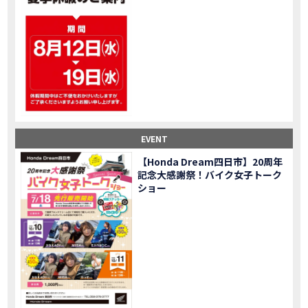
大型ツアラー！Gold Wing Tour 50th ANNIVWRSARYは女性ライダーでもツーリングを楽しめるのか検証してみた｜Honda ゴールドウイング
MOVIE
【Monkey125】初めてモンキー！意外な◯◯へ行って来た【三重ホンダヒート】
MOVIE
大型ツアラー「Gold Wing Tour」と特別仕様の 「Gold Wing Tour 50th ANNIVERSARY」を 受注期間限定で発売
NEW BIKE
【三重県】女性ライダーツーリングを満喫しました｜CB1000HORNET CB750HORNET CB650R E-Clutch
MOVIE
【女子ツーの実態】恥ずかしいけど、暴露しました。
MOVIE
オイル交換に行ったつもりが…まさかの大出費！？
MOVIE
「CRF250 RALLY」「CRF250 RALLY＜s＞」の カラーリング設定と仕様を一部変更し発売
NEW BIKE
EVENT
「CRF250L」「CRF250L＜s＞」のカラーリング設定と 仕様を一部変更し発売
NEW BIKE
軽二輪スーパースポーツモデル「CBR250RR」の カラーバリエーションを変更し発売
NEW BIKE
【Honda Dream四日市】20周年
記念大感謝祭！バイク女子トーク
【Honda Dream鈴鹿】20周年記念・大感謝祭イベント 大人気バイク女子が大集合・・Honda Dreamさんの人気を探ってきましたスペシャル！！メチャクチャ楽しかったです❤
MOVIE
ショー
PROJECT BIG1 Final Edition CB 1300在庫車あります！
NEW BIKE
【バイク女子】急遽、愛車とお別れ…ついにあのバイクに乗れた
MOVIE
【バイク女子】オイル交換だけのつもりが、まさかのアレを交換することに！？
MOVIE
【Honda Dream 鈴鹿２０周年記念大感謝祭】 多くの方のご来店ありがとうございました！
EVENT
【CB650R E-Clutch】X-ADVでDCTに5年乗った私が素直にレビュー｜Honda X-ADV
MOVIE
【カブでアクセル全開】女性ライダーで耐久レース参戦！レースだけじゃないサーキットの楽しみ方|Honda supercub
MOVIE
【新型X-ADV】最初のカスタムはこれ！ガラスコーティングもしちゃいました|Honda X-ADV
MOVIE