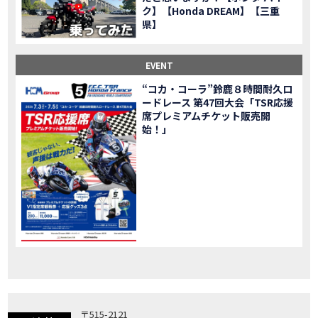
ク】【Honda DREAM】【三重
「X-ADV」大型クロスオーバーモデル X-ADV をフルモデルチェンジし発売！
NEW BIKE
県】
「CB1000R」のヘッドライト等の外観デザインやカラーリングの変更など熟成を図り発売！
NEW BIKE
「NC750X」大型スポーツモデル NC750X をフルモデルチェンジし発売！
NEW BIKE
EVENT
「CB1300 SUPER FOUR」「CB1300 SUPER BOL D’OR」ならびに「CB1300 SUPER FOUR SP」「CB1300 SUPER BOL D’OR SP」に先進の電子制御デバイスを採用し発売！
NEW BIKE
“コカ・コーラ”鈴鹿８時間耐久ロ
大型クルーザーモデル「Rebel 1100」を新発売!!
NEW BIKE
ードレース 第47回大会「TSR応援
よりスポーティーなイメージを強化『CBR650R』を発表!
NEW BIKE
席プレミアムチケット販売開
Neo Sports Caféシリーズのミドルクラスモデル『CB650R』を発表！
始！」
NEW BIKE
フルモデルチェンジした 新型「PCX」「PCX160」「PCX e:HEV」を発表!
NEW BIKE
国内販売を予定するグローバルモデルがHondaバイクWebサイトで公開されました！
NEWS
「CRF250L」「CRF250 RALLY」をフルモデルチェンジし発表！
NEW BIKE
〒515-2121