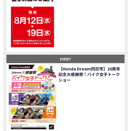
大型ツアラー！Gold Wing Tour 50th ANNIVWRSARYは女性ライダーでもツーリングを楽しめるのか検証してみた｜Honda ゴールドウイング
MOVIE
【Monkey125】初めてモンキー！意外な◯◯へ行って来た【三重ホンダヒート】
MOVIE
大型ツアラー「Gold Wing Tour」と特別仕様の 「Gold Wing Tour 50th ANNIVERSARY」を 受注期間限定で発売
NEW BIKE
【三重県】女性ライダーツーリングを満喫しました｜CB1000HORNET CB750HORNET CB650R E-Clutch
MOVIE
【女子ツーの実態】恥ずかしいけど、暴露しました。
MOVIE
オイル交換に行ったつもりが…まさかの大出費！？
MOVIE
「CRF250 RALLY」「CRF250 RALLY＜s＞」の カラーリング設定と仕様を一部変更し発売
NEW BIKE
EVENT
「CRF250L」「CRF250L＜s＞」のカラーリング設定と 仕様を一部変更し発売
NEW BIKE
軽二輪スーパースポーツモデル「CBR250RR」の カラーバリエーションを変更し発売
NEW BIKE
【Honda Dream四日市】20周年
記念大感謝祭！バイク女子トーク
【Honda Dream鈴鹿】20周年記念・大感謝祭イベント 大人気バイク女子が大集合・・Honda Dreamさんの人気を探ってきましたスペシャル！！メチャクチャ楽しかったです❤
MOVIE
ショー
PROJECT BIG1 Final Edition CB 1300在庫車あります！
NEW BIKE
【バイク女子】急遽、愛車とお別れ…ついにあのバイクに乗れた
MOVIE
【バイク女子】オイル交換だけのつもりが、まさかのアレを交換することに！？
MOVIE
【Honda Dream 鈴鹿２０周年記念大感謝祭】 多くの方のご来店ありがとうございました！
EVENT
【CB650R E-Clutch】X-ADVでDCTに5年乗った私が素直にレビュー｜Honda X-ADV
MOVIE
【カブでアクセル全開】女性ライダーで耐久レース参戦！レースだけじゃないサーキットの楽しみ方|Honda supercub
MOVIE
【新型X-ADV】最初のカスタムはこれ！ガラスコーティングもしちゃいました|Honda X-ADV
MOVIE