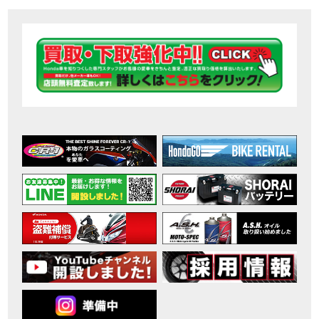
【ホンダ バイク】DCTが搭載しているバイクに試乗したんだけどなめてました・・【Rebel 1100 S Edition Dual Clutch Transmission】
MOVIE
2026年7月〜11月イベントのご案内
EVENT
【ホンダ バイク】 ホンダドリーム鈴鹿の未公開シーン【モトベはつこ】
MOVIE
最新のアフリカツインどう？妹とHondaDreamのバイク全部見た結果｜Honda SuperCub
MOVIE
【ホンダ バイク】「ボカロ文化」を知ろう ナビゲーションをスキップ 検索 作成 6 アバターの画像 三重県を巡る女性ライダーの4日間！ポケふた全制覇ツーリング Honda CB1000F
MOVIE
［三重県下最大級のバイクイベント］2026MIE BIKE FES開催 情報2
EVENT
［三重県下最大級のバイクイベント］2026MIE BIKE FES開催 情報１
EVENT
免許取得サポートキャンペーン実施中！
CAMPAIGN
［三重県下最大級のバイクイベント］2026MIE BIKE FES開催
EVENT
【ホンダ バイク】【バイク女子】怖くて乗れなかったあの憧れバイク、ついに乗ります！
MOVIE
【ホンダ バイク】バイクが動かなくなった…原因不明で入院します
MOVIE
Rebel 250 E-Clutch シリーズ 洋用品購入サポートキャンペーン
CAMPAIGN
【ホンダ バイク】CB1000F 4台で三重県ツーリング！梅本まどかさん、MIISAさんと一日笑った【ポケふた】Honda
MOVIE
【ホンダ バイク】【GB350C S】梅本まどかさんと三重県ツーリング満喫しました！ポケふた探し第1弾【モトブログ】
MOVIE
【ホンダドリーム新春初売り特別企画】のご紹介！！
MOVIE
こんなことある？！CB1000Fでツーリングイベントに参戦したのだが・・
MOVIE
【新車】CB1000Fで11時間ツーリングした素直なレビュー【モトブログ】Honda CB
MOVIE