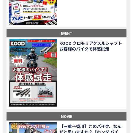
Honda Dream鈴鹿・松阪・四日市 ３店舗合同周年祭レポート
MOVIE
NEW BIKE「HAWK 11」新型ロードスポーツモデル HAWK 11を発売！
NEW BIKE
NEW BIKE「ダックス125」新型レジャーバイク ダックス125を発売！
NEW BIKE
Honda Dream 鈴鹿 オフロードスクール紹介
MOVIE
【新車中古車多数】三重県でバイクを探すなら！HondaDream松阪【ホンダ二輪車専門店】
MOVIE
EVENT
【県下最大規模】三重県でバイクを探すなら！HondaDream鈴鹿【ホンダ二輪車専門店】
MOVIE
KOOD クロモリアクスルシャフト
「CBR400R」「400X」の仕様 を一部変更し発売!
お客様のバイクで体感試走
NEW BIKE
大型プレミアムツアラー「Gold Wing」 シリーズのカラーバリエーション を一部変更し発売!
NEW BIKE
クルーザーモデル 「Rebel 250 S Edition」 に新色を追加し発表！
NEW BIKE
「CT125・ハンターカブ」 に新色を追加し発売！
NEW BIKE
「CB1100 EX Final Edition」「CB1100 RS Final Edition」を発売
NEW BIKE
「モンキー125」に5速トランスミッションを採用した新エンジンを搭載し発売！
NEW BIKE
「スーパーカブ C125」に環境性能を向上させた新エンジンを搭載し発売！
NEW BIKE
【イベントレポート】2021年 7月25日 敦賀ツーリング
EVENT
HondaDream鈴鹿 オフロードスクール紹介
MOVIE
MOVIE
「ADV150」に受注期間限定のカラーリングを設定し発売！
NEW BIKE
「GB350」「GB350 S」新型ロードスポーツモデル GB350・GB350 S を発売！
NEW BIKE
【三重→香川】このバイク、なん
だと思いますか？【ホンダ バイ
「フォルツァ」軽二輪スクーター フォルツァ をモデルチェンジし発売！
NEW BIKE