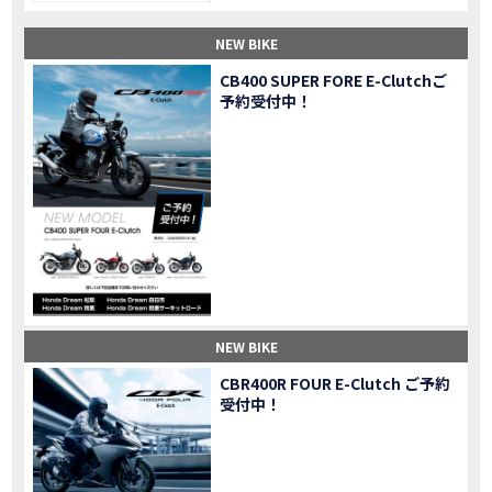
【納車】新型X-ADV初走行！3台乗り継いだ私の素直な感想｜DCT クルーズコントロール
MOVIE
NEW BIKE
三重県下 Honda Dream4店舗にて新春キャンペーンを開催
MOVIE
【速報】2025年モデルHonda X-ADV契約しました！新型のどこが凄いかチェックしてきた！
MOVIE
CB400 SUPER FORE E-Clutchご
予約受付中！
【女子ツーリング】秋の女子ツーリングin鳥羽・伊勢 【Honda Dream 松阪】
MOVIE
スーパーカブFinal Edition/HELLP KITTY在庫車あります！
NEW BIKE
【CBR1000RR-R】スーパースポーツバイクで三重県の新スポットを巡る女子ツーリング|Honda CBR1000RRR Rebel1100 500 250
MOVIE
三重県下 Honda Dreamにてレンタルバイクキャンペーン実施中💫
CAMPAIGN
【アフリカツイン】憧れの大型バイクで1泊2日マスツーリング｜三重県〜静岡県｜Honda CL500 AfricaTwin
MOVIE
【女子ツーリング】穴場スポット満載！三重の美味しいもの・パワースポット！【Honda Dream 松阪】
MOVIE
【CBR600RR】憧れのSSバイクで女子ツーリング|三重県 松阪スタート！Honda Rebel250•500
MOVIE
【中級レベル】スクーター乗りの女性ライダーがライティングスクールに潜入【HMS】Honda 400X
MOVIE
【鈴鹿サーキット】ホンダモーターサイクリストスクールを体験してきました【バイク女子】
MOVIE
NEW BIKE
【買取強化中】乗らないバイクはHonda Dreamへ！
CAMPAIGN
CBR400R FOUR E-Clutch ご予約
【祝】Honda CL500納車「かなえさんバイク売れました！」連絡があり行ってきました
MOVIE
受付中！
【シンガーソングライター茉ひるさんご来店】ホンダドリーム四日市
MOVIE
【ホンダドリーム鈴鹿サーキットロード】オープン当日イベントレポ！
MOVIE
【鈴鹿サーキットに近い！】ホンダドリーム鈴鹿サーキットロードOPEN！ #茉ひる
MOVIE