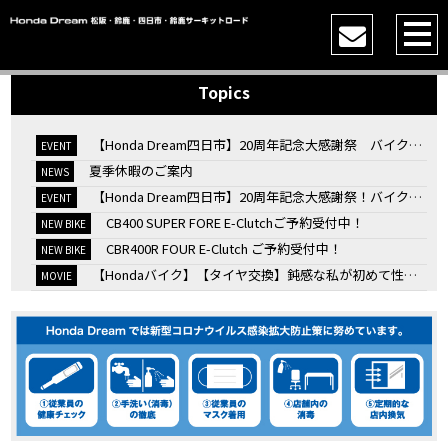
Topics
【Honda Dream四日市】20周年記念大感謝祭 バイク女子トークショー
EVENT
夏季休暇のご案内
NEWS
【Honda Dream四日市】20周年記念大感謝祭！バイク女子トークショー
EVENT
CB400 SUPER FORE E-Clutchご予約受付中！
NEW BIKE
CBR400R FOUR E-Clutch ご予約受付中！
NEW BIKE
【Hondaバイク】【タイヤ交換】鈍感な私が初めて性能を実感した【三重県】【Honda DREAM】
MOVIE
7/4・5 鈴鹿８時間耐久ロードレースTSRを一緒に応援しましょう！
EVENT
KOOD クロモリアクスルシャフトお客様のバイクで体感試走
EVENT
【三重→香川】このバイク、なんだと思いますか？【ホンダ バイク】【Honda DREAM】【三重県】
MOVIE
“コカ・コーラ”鈴鹿８時間耐久ロードレース 第47回大会「TSR応援席プレミアムチケット販売開始！」
EVENT
【ホンダ バイク】バイクを長持ちさせる洗車を教えてもらった【プロの裏ワザ】
MOVIE
【ホンダ バイク】CRF1100L Africa Twinは女性ライダーでも快適か？四国ツーリング【X-ADVオーナー目線】
MOVIE