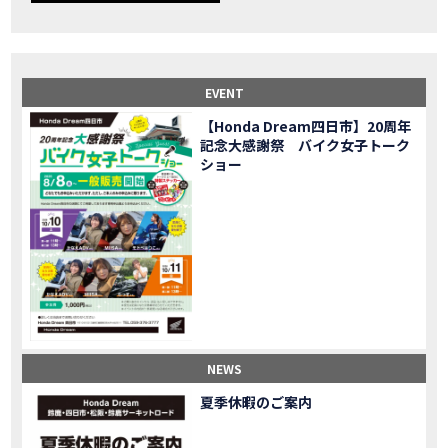
【事故寸前】200kmレッカー、そしてさらなる原因が判明し、修理代が膨れ上がった結果
MOVIE
Dio Lite 新基準原付 販売中！
NEW BIKE
NEWS
【バイク女子】高速道路走行中にバイクから異音が。レッカーされる事態になりました…
MOVIE
2025X-ADV 最高の旅バイクで街乗りも最適！ADVが20台でツーリングしました｜Honda ADV160
MOVIE
EVENT
CB1000F販売中！！
NEW BIKE
NEWS
【Honda Dream四日市】20周年
【バイク女子】ごめんなさい。大切なツーリングでやらかしてしまった…
MOVIE
記念大感謝祭 バイク女子トーク
【バイク女子】下道444kmぶっ通しで走った結果がヤバかった
MOVIE
ショー
【バイク女子】最安！三重→東京〇〇〇円で行けちゃった
MOVIE
新型スーパーカブ110レビュー！C125 CT125で女子ツーリング 最高！Honda Super Cub(JA59)
MOVIE
【世界一の燃費Super cub】給油せずにどこまで行けるかやってみたら大変なことになりました
MOVIE
【バイク女子の挑戦】世界一の最強バイクでついにやります。
MOVIE
【バイク女子】この動画を見たらイライラするかもしれません。ごめんなさい。
MOVIE
【バイク用ドラレコ】センサーで感知！駐車場でバイクの周りを…
MOVIE
おめでたい人生初バイク納車！スタッフがまさかの対応…
MOVIE
【激カワ女子登場】バイク女子はツーリング中も〇〇が大好き♡
MOVIE
NEWS
正統派NC750X！大型二輪教習から10年目の素直な感想|Honda NC750X DCT【バイク女子ツーリング】
MOVIE
夏季休暇のご案内
女が乗るバイクじゃない？低身長女が検証します
MOVIE
【福井1泊ツーリング】バイク女子、仲悪いって本当？
MOVIE