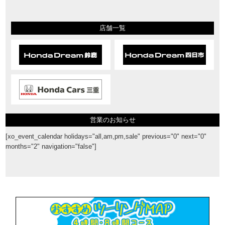
店舗一覧
営業のお知らせ
[xo_event_calendar holidays="all,am,pm,sale" previous="0" next="0"
months="2" navigation="false"]