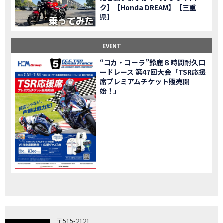
ク】【Honda DREAM】【三重
「X-ADV」大型クロスオーバーモデル X-ADV をフルモデルチェンジし発売！
NEW BIKE
県】
「CB1000R」のヘッドライト等の外観デザインやカラーリングの変更など熟成を図り発売！
NEW BIKE
「NC750X」大型スポーツモデル NC750X をフルモデルチェンジし発売！
NEW BIKE
EVENT
「CB1300 SUPER FOUR」「CB1300 SUPER BOL D’OR」ならびに「CB1300 SUPER FOUR SP」「CB1300 SUPER BOL D’OR SP」に先進の電子制御デバイスを採用し発売！
NEW BIKE
“コカ・コーラ”鈴鹿８時間耐久ロ
大型クルーザーモデル「Rebel 1100」を新発売!!
NEW BIKE
ードレース 第47回大会「TSR応援
よりスポーティーなイメージを強化『CBR650R』を発表!
NEW BIKE
席プレミアムチケット販売開
Neo Sports Caféシリーズのミドルクラスモデル『CB650R』を発表！
始！」
NEW BIKE
フルモデルチェンジした 新型「PCX」「PCX160」「PCX e:HEV」を発表!
NEW BIKE
国内販売を予定するグローバルモデルがHondaバイクWebサイトで公開されました！
NEWS
「CRF250L」「CRF250 RALLY」をフルモデルチェンジし発表！
NEW BIKE
〒515-2121