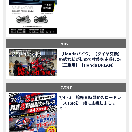
CL500売却！X-ADVオーナーの素直な理由。〇〇で納得の買取してもらいました|Honda X-ADV
MOVIE
【梅本まどかさんコラボ】CIVIC TYPE R♪スタッフオススメの鈴鹿ドライブへ！【後編】
MOVIE
憧れの大型バイク試乗！4輪走行は驚きの…【Honda GoldWing AfricaTwin】試乗会in鈴鹿ツインサーキット
MOVIE
【鈴鹿ツインサーキット】バイク＆クルマ夢のコラボイベント！「HCM２＆４サーキットフェス」レポ
MOVIE
全員初対面！バイク女子6人がツーリング行ったらwww
MOVIE
バイク女子6人でツーリング行った結果ww！後編
MOVIE
MOVIE
温泉1泊。いつもソロの女性ライダー、大人のマスツーリングへついていった【三重〜長野•茶臼山高原経由】Honda CL500
MOVIE
【Hondaバイク】【タイヤ交換】
【梅本まどかさんコラボ】CIVIC TYPE R♪ スタッフオススメの鈴鹿ドライブへ！【前編】
MOVIE
鈍感な私が初めて性能を実感した
ＨＣＭ２＆４サーキットフェス2023 紹介動画②
【三重県】【Honda DREAM】
MOVIE
ＨＣＭ２＆４サーキットフェス2023 紹介動画①
MOVIE
モトベはつこさんコラボ動画
MOVIE
Honda Dream 四日市のご紹介
EVENT
MOVIE
Honda Dream 鈴鹿のご紹介
MOVIE
7/4・5 鈴鹿８時間耐久ロードレ
ースTSRを一緒に応援しましょ
Honda Dream 松阪のご紹介
MOVIE
う！
２月１２日 牡蠣ツーリングフォトギャラリー
第6回オフロードスクールフォトギャラリー
EVENT
Honda Dream鈴鹿・松阪・四日市 ３店舗合同周年祭フォトギャラリー
EVENT