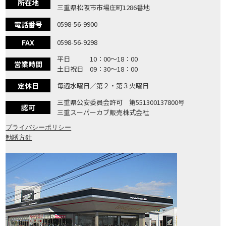
所在地
三重県松阪市市場庄町1286番地
電話番号
0598-56-9900
FAX
0598-56-9298
平日 10：00〜18：00
営業時間
土日祝日 09：30〜18：00
定休日
毎週水曜日／第２・第３火曜日
三重県公安委員会許可 第551300137800号
認可
三重スーパーカブ販売株式会社
プライバシーポリシー
勧誘方針