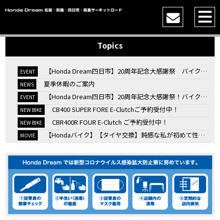
Topics
【Honda Dream四日市】20周年記念大感謝祭 バイク女子トークショー
EVENT
夏季休暇のご案内
NEWS
【Honda Dream四日市】20周年記念大感謝祭！バイク女子トークショー
EVENT
CB400 SUPER FORE E-Clutchご予約受付中！
NEW BIKE
CBR400R FOUR E-Clutch ご予約受付中！
NEW BIKE
【Hondaバイク】【タイヤ交換】鈍感な私が初めて性能を実感した【三重県】【Honda DREAM】
MOVIE
7/4・5 鈴鹿８時間耐久ロードレースTSRを一緒に応援しましょう！
EVENT
KOOD クロモリアクスルシャフトお客様のバイクで体感試走
EVENT
【三重→香川】このバイク、なんだと思いますか？【ホンダ バイク】【Honda DREAM】【三重県】
MOVIE
“コカ・コーラ”鈴鹿８時間耐久ロードレース 第47回大会「TSR応援席プレミアムチケット販売開始！」
EVENT
【ホンダ バイク】バイクを長持ちさせる洗車を教えてもらった【プロの裏ワザ】
MOVIE
【ホンダ バイク】CRF1100L Africa Twinは女性ライダーでも快適か？四国ツーリング【X-ADVオーナー目線】
MOVIE