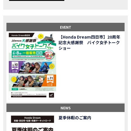
【事故寸前】200kmレッカー、そしてさらなる原因が判明し、修理代が膨れ上がった結果
MOVIE
Dio Lite 新基準原付 販売中！
NEW BIKE
NEWS
【バイク女子】高速道路走行中にバイクから異音が。レッカーされる事態になりました…
MOVIE
2025X-ADV 最高の旅バイクで街乗りも最適！ADVが20台でツーリングしました｜Honda ADV160
MOVIE
EVENT
CB1000F販売中！！
NEW BIKE
NEWS
【Honda Dream四日市】20周年
【バイク女子】ごめんなさい。大切なツーリングでやらかしてしまった…
MOVIE
記念大感謝祭 バイク女子トーク
【バイク女子】下道444kmぶっ通しで走った結果がヤバかった
MOVIE
ショー
【バイク女子】最安！三重→東京〇〇〇円で行けちゃった
MOVIE
新型スーパーカブ110レビュー！C125 CT125で女子ツーリング 最高！Honda Super Cub(JA59)
MOVIE
【世界一の燃費Super cub】給油せずにどこまで行けるかやってみたら大変なことになりました
MOVIE
【バイク女子の挑戦】世界一の最強バイクでついにやります。
MOVIE
【バイク女子】この動画を見たらイライラするかもしれません。ごめんなさい。
MOVIE
【バイク用ドラレコ】センサーで感知！駐車場でバイクの周りを…
MOVIE
おめでたい人生初バイク納車！スタッフがまさかの対応…
MOVIE
【激カワ女子登場】バイク女子はツーリング中も〇〇が大好き♡
MOVIE
NEWS
正統派NC750X！大型二輪教習から10年目の素直な感想|Honda NC750X DCT【バイク女子ツーリング】
MOVIE
夏季休暇のご案内
女が乗るバイクじゃない？低身長女が検証します
MOVIE
【福井1泊ツーリング】バイク女子、仲悪いって本当？
MOVIE