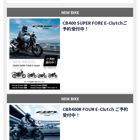
【納車】新型X-ADV初走行！3台乗り継いだ私の素直な感想｜DCT クルーズコントロール
MOVIE
NEW BIKE
三重県下 Honda Dream4店舗にて新春キャンペーンを開催
MOVIE
【速報】2025年モデルHonda X-ADV契約しました！新型のどこが凄いかチェックしてきた！
MOVIE
CB400 SUPER FORE E-Clutchご
予約受付中！
【女子ツーリング】秋の女子ツーリングin鳥羽・伊勢 【Honda Dream 松阪】
MOVIE
スーパーカブFinal Edition/HELLP KITTY在庫車あります！
NEW BIKE
【CBR1000RR-R】スーパースポーツバイクで三重県の新スポットを巡る女子ツーリング|Honda CBR1000RRR Rebel1100 500 250
MOVIE
三重県下 Honda Dreamにてレンタルバイクキャンペーン実施中💫
CAMPAIGN
【アフリカツイン】憧れの大型バイクで1泊2日マスツーリング｜三重県〜静岡県｜Honda CL500 AfricaTwin
MOVIE
【女子ツーリング】穴場スポット満載！三重の美味しいもの・パワースポット！【Honda Dream 松阪】
MOVIE
【CBR600RR】憧れのSSバイクで女子ツーリング|三重県 松阪スタート！Honda Rebel250•500
MOVIE
【中級レベル】スクーター乗りの女性ライダーがライティングスクールに潜入【HMS】Honda 400X
MOVIE
【鈴鹿サーキット】ホンダモーターサイクリストスクールを体験してきました【バイク女子】
MOVIE
NEW BIKE
【買取強化中】乗らないバイクはHonda Dreamへ！
CAMPAIGN
CBR400R FOUR E-Clutch ご予約
【祝】Honda CL500納車「かなえさんバイク売れました！」連絡があり行ってきました
MOVIE
受付中！
【シンガーソングライター茉ひるさんご来店】ホンダドリーム四日市
MOVIE
【ホンダドリーム鈴鹿サーキットロード】オープン当日イベントレポ！
MOVIE
【鈴鹿サーキットに近い！】ホンダドリーム鈴鹿サーキットロードOPEN！ #茉ひる
MOVIE