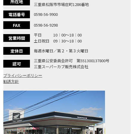
所在地
三重県松阪市市場庄町1286番地
電話番号
0598-56-9900
FAX
0598-56-9298
平日 10：00〜18：00
営業時間
土日祝日 09：30〜18：00
定休日
毎週水曜日／第２・第３火曜日
三重県公安委員会許可 第551300137800号
認可
三重スーパーカブ販売株式会社
プライバシーポリシー
勧誘方針