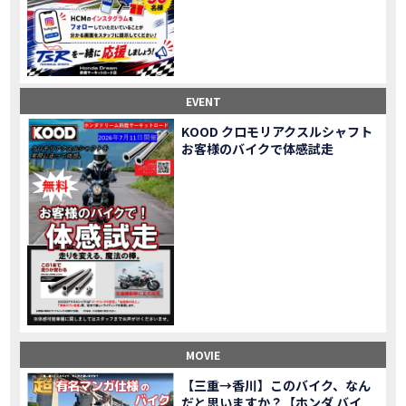
Honda Dream鈴鹿・松阪・四日市 ３店舗合同周年祭レポート
MOVIE
NEW BIKE「HAWK 11」新型ロードスポーツモデル HAWK 11を発売！
NEW BIKE
NEW BIKE「ダックス125」新型レジャーバイク ダックス125を発売！
NEW BIKE
Honda Dream 鈴鹿 オフロードスクール紹介
MOVIE
【新車中古車多数】三重県でバイクを探すなら！HondaDream松阪【ホンダ二輪車専門店】
MOVIE
EVENT
【県下最大規模】三重県でバイクを探すなら！HondaDream鈴鹿【ホンダ二輪車専門店】
MOVIE
KOOD クロモリアクスルシャフト
「CBR400R」「400X」の仕様 を一部変更し発売!
お客様のバイクで体感試走
NEW BIKE
大型プレミアムツアラー「Gold Wing」 シリーズのカラーバリエーション を一部変更し発売!
NEW BIKE
クルーザーモデル 「Rebel 250 S Edition」 に新色を追加し発表！
NEW BIKE
「CT125・ハンターカブ」 に新色を追加し発売！
NEW BIKE
「CB1100 EX Final Edition」「CB1100 RS Final Edition」を発売
NEW BIKE
「モンキー125」に5速トランスミッションを採用した新エンジンを搭載し発売！
NEW BIKE
「スーパーカブ C125」に環境性能を向上させた新エンジンを搭載し発売！
NEW BIKE
【イベントレポート】2021年 7月25日 敦賀ツーリング
EVENT
HondaDream鈴鹿 オフロードスクール紹介
MOVIE
MOVIE
「ADV150」に受注期間限定のカラーリングを設定し発売！
NEW BIKE
「GB350」「GB350 S」新型ロードスポーツモデル GB350・GB350 S を発売！
NEW BIKE
【三重→香川】このバイク、なん
だと思いますか？【ホンダ バイ
「フォルツァ」軽二輪スクーター フォルツァ をモデルチェンジし発売！
NEW BIKE