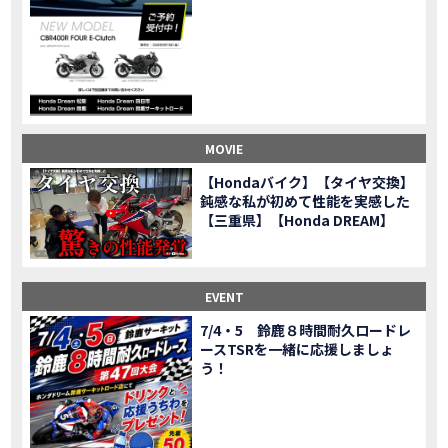
CL500売却！X-ADVオーナーの素直な理由。〇〇で納得の買取してもらいました|Honda X-ADV
MOVIE
【梅本まどかさんコラボ】CIVIC TYPE R♪スタッフオススメの鈴鹿ドライブへ！【後編】
MOVIE
憧れの大型バイク試乗！4輪走行は驚きの…【Honda GoldWing AfricaTwin】試乗会in鈴鹿ツインサーキット
MOVIE
【鈴鹿ツインサーキット】バイク＆クルマ夢のコラボイベント！「HCM２＆４サーキットフェス」レポ
MOVIE
全員初対面！バイク女子6人がツーリング行ったらwww
MOVIE
バイク女子6人でツーリング行った結果ww！後編
MOVIE
MOVIE
温泉1泊。いつもソロの女性ライダー、大人のマスツーリングへついていった【三重〜長野•茶臼山高原経由】Honda CL500
MOVIE
【Hondaバイク】【タイヤ交換】
【梅本まどかさんコラボ】CIVIC TYPE R♪ スタッフオススメの鈴鹿ドライブへ！【前編】
MOVIE
鈍感な私が初めて性能を実感した
ＨＣＭ２＆４サーキットフェス2023 紹介動画②
【三重県】【Honda DREAM】
MOVIE
ＨＣＭ２＆４サーキットフェス2023 紹介動画①
MOVIE
モトベはつこさんコラボ動画
MOVIE
Honda Dream 四日市のご紹介
EVENT
MOVIE
Honda Dream 鈴鹿のご紹介
MOVIE
7/4・5 鈴鹿８時間耐久ロードレ
ースTSRを一緒に応援しましょ
Honda Dream 松阪のご紹介
MOVIE
う！
２月１２日 牡蠣ツーリングフォトギャラリー
第6回オフロードスクールフォトギャラリー
EVENT
Honda Dream鈴鹿・松阪・四日市 ３店舗合同周年祭フォトギャラリー
EVENT