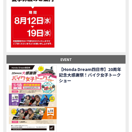
大型ツアラー！Gold Wing Tour 50th ANNIVWRSARYは女性ライダーでもツーリングを楽しめるのか検証してみた｜Honda ゴールドウイング
MOVIE
【Monkey125】初めてモンキー！意外な◯◯へ行って来た【三重ホンダヒート】
MOVIE
大型ツアラー「Gold Wing Tour」と特別仕様の 「Gold Wing Tour 50th ANNIVERSARY」を 受注期間限定で発売
NEW BIKE
【三重県】女性ライダーツーリングを満喫しました｜CB1000HORNET CB750HORNET CB650R E-Clutch
MOVIE
【女子ツーの実態】恥ずかしいけど、暴露しました。
MOVIE
オイル交換に行ったつもりが…まさかの大出費！？
MOVIE
「CRF250 RALLY」「CRF250 RALLY＜s＞」の カラーリング設定と仕様を一部変更し発売
NEW BIKE
EVENT
「CRF250L」「CRF250L＜s＞」のカラーリング設定と 仕様を一部変更し発売
NEW BIKE
軽二輪スーパースポーツモデル「CBR250RR」の カラーバリエーションを変更し発売
NEW BIKE
【Honda Dream四日市】20周年
記念大感謝祭！バイク女子トーク
【Honda Dream鈴鹿】20周年記念・大感謝祭イベント 大人気バイク女子が大集合・・Honda Dreamさんの人気を探ってきましたスペシャル！！メチャクチャ楽しかったです❤
MOVIE
ショー
PROJECT BIG1 Final Edition CB 1300在庫車あります！
NEW BIKE
【バイク女子】急遽、愛車とお別れ…ついにあのバイクに乗れた
MOVIE
【バイク女子】オイル交換だけのつもりが、まさかのアレを交換することに！？
MOVIE
【Honda Dream 鈴鹿２０周年記念大感謝祭】 多くの方のご来店ありがとうございました！
EVENT
【CB650R E-Clutch】X-ADVでDCTに5年乗った私が素直にレビュー｜Honda X-ADV
MOVIE
【カブでアクセル全開】女性ライダーで耐久レース参戦！レースだけじゃないサーキットの楽しみ方|Honda supercub
MOVIE
【新型X-ADV】最初のカスタムはこれ！ガラスコーティングもしちゃいました|Honda X-ADV
MOVIE