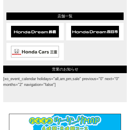
店舗一覧
営業のお知らせ
[xo_event_calendar holidays="all,am,pm,sale" previous="0" next="0"
months="2" navigation="false"]