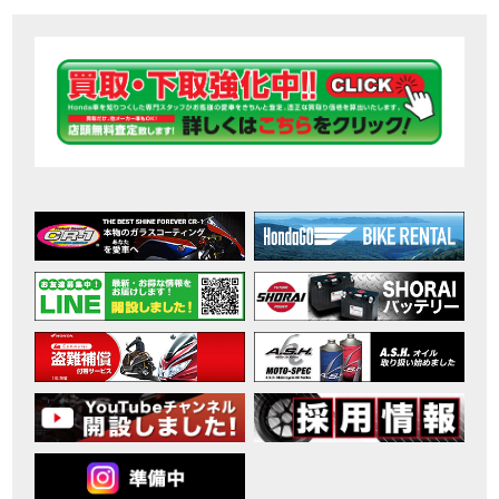
【ホンダ バイク】DCTが搭載しているバイクに試乗したんだけどなめてました・・【Rebel 1100 S Edition Dual Clutch Transmission】
MOVIE
2026年7月〜11月イベントのご案内
EVENT
【ホンダ バイク】 ホンダドリーム鈴鹿の未公開シーン【モトベはつこ】
MOVIE
最新のアフリカツインどう？妹とHondaDreamのバイク全部見た結果｜Honda SuperCub
MOVIE
【ホンダ バイク】「ボカロ文化」を知ろう ナビゲーションをスキップ 検索 作成 6 アバターの画像 三重県を巡る女性ライダーの4日間！ポケふた全制覇ツーリング Honda CB1000F
MOVIE
［三重県下最大級のバイクイベント］2026MIE BIKE FES開催 情報2
EVENT
［三重県下最大級のバイクイベント］2026MIE BIKE FES開催 情報１
EVENT
免許取得サポートキャンペーン実施中！
CAMPAIGN
［三重県下最大級のバイクイベント］2026MIE BIKE FES開催
EVENT
【ホンダ バイク】【バイク女子】怖くて乗れなかったあの憧れバイク、ついに乗ります！
MOVIE
【ホンダ バイク】バイクが動かなくなった…原因不明で入院します
MOVIE
Rebel 250 E-Clutch シリーズ 洋用品購入サポートキャンペーン
CAMPAIGN
【ホンダ バイク】CB1000F 4台で三重県ツーリング！梅本まどかさん、MIISAさんと一日笑った【ポケふた】Honda
MOVIE
【ホンダ バイク】【GB350C S】梅本まどかさんと三重県ツーリング満喫しました！ポケふた探し第1弾【モトブログ】
MOVIE
【ホンダドリーム新春初売り特別企画】のご紹介！！
MOVIE
こんなことある？！CB1000Fでツーリングイベントに参戦したのだが・・
MOVIE
【新車】CB1000Fで11時間ツーリングした素直なレビュー【モトブログ】Honda CB
MOVIE