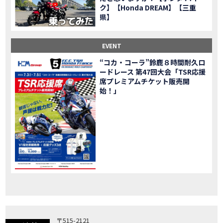
ク】【Honda DREAM】【三重
「X-ADV」大型クロスオーバーモデル X-ADV をフルモデルチェンジし発売！
NEW BIKE
県】
「CB1000R」のヘッドライト等の外観デザインやカラーリングの変更など熟成を図り発売！
NEW BIKE
「NC750X」大型スポーツモデル NC750X をフルモデルチェンジし発売！
NEW BIKE
EVENT
「CB1300 SUPER FOUR」「CB1300 SUPER BOL D’OR」ならびに「CB1300 SUPER FOUR SP」「CB1300 SUPER BOL D’OR SP」に先進の電子制御デバイスを採用し発売！
NEW BIKE
“コカ・コーラ”鈴鹿８時間耐久ロ
大型クルーザーモデル「Rebel 1100」を新発売!!
NEW BIKE
ードレース 第47回大会「TSR応援
よりスポーティーなイメージを強化『CBR650R』を発表!
NEW BIKE
席プレミアムチケット販売開
Neo Sports Caféシリーズのミドルクラスモデル『CB650R』を発表！
始！」
NEW BIKE
フルモデルチェンジした 新型「PCX」「PCX160」「PCX e:HEV」を発表!
NEW BIKE
国内販売を予定するグローバルモデルがHondaバイクWebサイトで公開されました！
NEWS
「CRF250L」「CRF250 RALLY」をフルモデルチェンジし発表！
NEW BIKE
〒515-2121