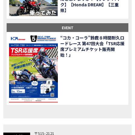
ク】【Honda DREAM】【三重
「X-ADV」大型クロスオーバーモデル X-ADV をフルモデルチェンジし発売！
NEW BIKE
県】
「CB1000R」のヘッドライト等の外観デザインやカラーリングの変更など熟成を図り発売！
NEW BIKE
「NC750X」大型スポーツモデル NC750X をフルモデルチェンジし発売！
NEW BIKE
EVENT
「CB1300 SUPER FOUR」「CB1300 SUPER BOL D’OR」ならびに「CB1300 SUPER FOUR SP」「CB1300 SUPER BOL D’OR SP」に先進の電子制御デバイスを採用し発売！
NEW BIKE
“コカ・コーラ”鈴鹿８時間耐久ロ
大型クルーザーモデル「Rebel 1100」を新発売!!
NEW BIKE
ードレース 第47回大会「TSR応援
よりスポーティーなイメージを強化『CBR650R』を発表!
NEW BIKE
席プレミアムチケット販売開
Neo Sports Caféシリーズのミドルクラスモデル『CB650R』を発表！
始！」
NEW BIKE
フルモデルチェンジした 新型「PCX」「PCX160」「PCX e:HEV」を発表!
NEW BIKE
国内販売を予定するグローバルモデルがHondaバイクWebサイトで公開されました！
NEWS
「CRF250L」「CRF250 RALLY」をフルモデルチェンジし発表！
NEW BIKE
〒515-2121