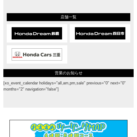
店舗一覧
営業のお知らせ
[xo_event_calendar holidays="all,am,pm,sale" previous="0" next="0"
months="2" navigation="false"]