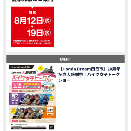
大型ツアラー！Gold Wing Tour 50th ANNIVWRSARYは女性ライダーでもツーリングを楽しめるのか検証してみた｜Honda ゴールドウイング
MOVIE
【Monkey125】初めてモンキー！意外な◯◯へ行って来た【三重ホンダヒート】
MOVIE
大型ツアラー「Gold Wing Tour」と特別仕様の 「Gold Wing Tour 50th ANNIVERSARY」を 受注期間限定で発売
NEW BIKE
【三重県】女性ライダーツーリングを満喫しました｜CB1000HORNET CB750HORNET CB650R E-Clutch
MOVIE
【女子ツーの実態】恥ずかしいけど、暴露しました。
MOVIE
オイル交換に行ったつもりが…まさかの大出費！？
MOVIE
「CRF250 RALLY」「CRF250 RALLY＜s＞」の カラーリング設定と仕様を一部変更し発売
NEW BIKE
EVENT
「CRF250L」「CRF250L＜s＞」のカラーリング設定と 仕様を一部変更し発売
NEW BIKE
軽二輪スーパースポーツモデル「CBR250RR」の カラーバリエーションを変更し発売
NEW BIKE
【Honda Dream四日市】20周年
記念大感謝祭！バイク女子トーク
【Honda Dream鈴鹿】20周年記念・大感謝祭イベント 大人気バイク女子が大集合・・Honda Dreamさんの人気を探ってきましたスペシャル！！メチャクチャ楽しかったです❤
MOVIE
ショー
PROJECT BIG1 Final Edition CB 1300在庫車あります！
NEW BIKE
【バイク女子】急遽、愛車とお別れ…ついにあのバイクに乗れた
MOVIE
【バイク女子】オイル交換だけのつもりが、まさかのアレを交換することに！？
MOVIE
【Honda Dream 鈴鹿２０周年記念大感謝祭】 多くの方のご来店ありがとうございました！
EVENT
【CB650R E-Clutch】X-ADVでDCTに5年乗った私が素直にレビュー｜Honda X-ADV
MOVIE
【カブでアクセル全開】女性ライダーで耐久レース参戦！レースだけじゃないサーキットの楽しみ方|Honda supercub
MOVIE
【新型X-ADV】最初のカスタムはこれ！ガラスコーティングもしちゃいました|Honda X-ADV
MOVIE