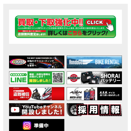
【ホンダ バイク】DCTが搭載しているバイクに試乗したんだけどなめてました・・【Rebel 1100 S Edition Dual Clutch Transmission】
MOVIE
2026年7月〜11月イベントのご案内
EVENT
【ホンダ バイク】 ホンダドリーム鈴鹿の未公開シーン【モトベはつこ】
MOVIE
最新のアフリカツインどう？妹とHondaDreamのバイク全部見た結果｜Honda SuperCub
MOVIE
【ホンダ バイク】「ボカロ文化」を知ろう ナビゲーションをスキップ 検索 作成 6 アバターの画像 三重県を巡る女性ライダーの4日間！ポケふた全制覇ツーリング Honda CB1000F
MOVIE
［三重県下最大級のバイクイベント］2026MIE BIKE FES開催 情報2
EVENT
［三重県下最大級のバイクイベント］2026MIE BIKE FES開催 情報１
EVENT
免許取得サポートキャンペーン実施中！
CAMPAIGN
［三重県下最大級のバイクイベント］2026MIE BIKE FES開催
EVENT
【ホンダ バイク】【バイク女子】怖くて乗れなかったあの憧れバイク、ついに乗ります！
MOVIE
【ホンダ バイク】バイクが動かなくなった…原因不明で入院します
MOVIE
Rebel 250 E-Clutch シリーズ 洋用品購入サポートキャンペーン
CAMPAIGN
【ホンダ バイク】CB1000F 4台で三重県ツーリング！梅本まどかさん、MIISAさんと一日笑った【ポケふた】Honda
MOVIE
【ホンダ バイク】【GB350C S】梅本まどかさんと三重県ツーリング満喫しました！ポケふた探し第1弾【モトブログ】
MOVIE
【ホンダドリーム新春初売り特別企画】のご紹介！！
MOVIE
こんなことある？！CB1000Fでツーリングイベントに参戦したのだが・・
MOVIE
【新車】CB1000Fで11時間ツーリングした素直なレビュー【モトブログ】Honda CB
MOVIE