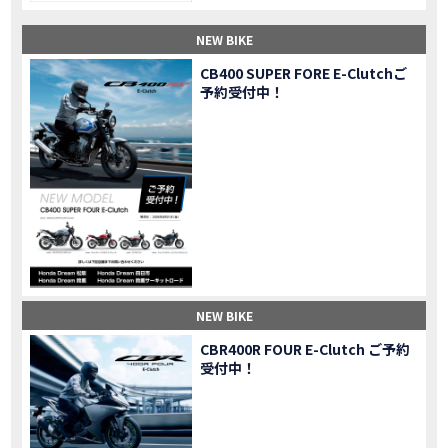
【納車】新型X-ADV初走行！3台乗り継いだ私の素直な感想｜DCT クルーズコントロール
MOVIE
NEW BIKE
三重県下 Honda Dream4店舗にて新春キャンペーンを開催
MOVIE
【速報】2025年モデルHonda X-ADV契約しました！新型のどこが凄いかチェックしてきた！
MOVIE
CB400 SUPER FORE E-Clutchご
予約受付中！
【女子ツーリング】秋の女子ツーリングin鳥羽・伊勢 【Honda Dream 松阪】
MOVIE
スーパーカブFinal Edition/HELLP KITTY在庫車あります！
NEW BIKE
【CBR1000RR-R】スーパースポーツバイクで三重県の新スポットを巡る女子ツーリング|Honda CBR1000RRR Rebel1100 500 250
MOVIE
三重県下 Honda Dreamにてレンタルバイクキャンペーン実施中💫
CAMPAIGN
【アフリカツイン】憧れの大型バイクで1泊2日マスツーリング｜三重県〜静岡県｜Honda CL500 AfricaTwin
MOVIE
【女子ツーリング】穴場スポット満載！三重の美味しいもの・パワースポット！【Honda Dream 松阪】
MOVIE
【CBR600RR】憧れのSSバイクで女子ツーリング|三重県 松阪スタート！Honda Rebel250•500
MOVIE
【中級レベル】スクーター乗りの女性ライダーがライティングスクールに潜入【HMS】Honda 400X
MOVIE
【鈴鹿サーキット】ホンダモーターサイクリストスクールを体験してきました【バイク女子】
MOVIE
NEW BIKE
【買取強化中】乗らないバイクはHonda Dreamへ！
CAMPAIGN
CBR400R FOUR E-Clutch ご予約
【祝】Honda CL500納車「かなえさんバイク売れました！」連絡があり行ってきました
MOVIE
受付中！
【シンガーソングライター茉ひるさんご来店】ホンダドリーム四日市
MOVIE
【ホンダドリーム鈴鹿サーキットロード】オープン当日イベントレポ！
MOVIE
【鈴鹿サーキットに近い！】ホンダドリーム鈴鹿サーキットロードOPEN！ #茉ひる
MOVIE