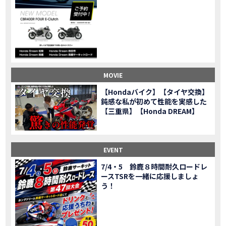
CL500売却！X-ADVオーナーの素直な理由。〇〇で納得の買取してもらいました|Honda X-ADV
MOVIE
【梅本まどかさんコラボ】CIVIC TYPE R♪スタッフオススメの鈴鹿ドライブへ！【後編】
MOVIE
憧れの大型バイク試乗！4輪走行は驚きの…【Honda GoldWing AfricaTwin】試乗会in鈴鹿ツインサーキット
MOVIE
【鈴鹿ツインサーキット】バイク＆クルマ夢のコラボイベント！「HCM２＆４サーキットフェス」レポ
MOVIE
全員初対面！バイク女子6人がツーリング行ったらwww
MOVIE
バイク女子6人でツーリング行った結果ww！後編
MOVIE
MOVIE
温泉1泊。いつもソロの女性ライダー、大人のマスツーリングへついていった【三重〜長野•茶臼山高原経由】Honda CL500
MOVIE
【Hondaバイク】【タイヤ交換】
【梅本まどかさんコラボ】CIVIC TYPE R♪ スタッフオススメの鈴鹿ドライブへ！【前編】
MOVIE
鈍感な私が初めて性能を実感した
ＨＣＭ２＆４サーキットフェス2023 紹介動画②
【三重県】【Honda DREAM】
MOVIE
ＨＣＭ２＆４サーキットフェス2023 紹介動画①
MOVIE
モトベはつこさんコラボ動画
MOVIE
Honda Dream 四日市のご紹介
EVENT
MOVIE
Honda Dream 鈴鹿のご紹介
MOVIE
7/4・5 鈴鹿８時間耐久ロードレ
ースTSRを一緒に応援しましょ
Honda Dream 松阪のご紹介
MOVIE
う！
２月１２日 牡蠣ツーリングフォトギャラリー
第6回オフロードスクールフォトギャラリー
EVENT
Honda Dream鈴鹿・松阪・四日市 ３店舗合同周年祭フォトギャラリー
EVENT