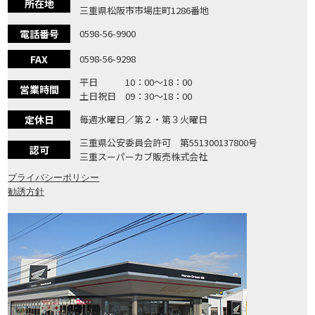
所在地
三重県松阪市市場庄町1286番地
電話番号
0598-56-9900
FAX
0598-56-9298
平日 10：00〜18：00
営業時間
土日祝日 09：30〜18：00
定休日
毎週水曜日／第２・第３火曜日
三重県公安委員会許可 第551300137800号
認可
三重スーパーカブ販売株式会社
プライバシーポリシー
勧誘方針