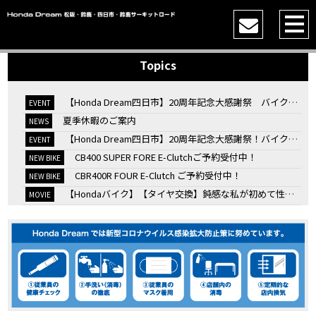
Topics
【Honda Dream四日市】20周年記念大感謝祭 バイク女子トークショー
EVENT
夏季休暇のご案内
NEWS
【Honda Dream四日市】20周年記念大感謝祭！バイク女子トークショー
EVENT
CB400 SUPER FORE E-Clutchご予約受付中！
NEW BIKE
CBR400R FOUR E-Clutch ご予約受付中！
NEW BIKE
【Hondaバイク】【タイヤ交換】鈍感な私が初めて性能を実感した【三重県】【Honda DREAM】
MOVIE
7/4・5 鈴鹿８時間耐久ロードレースTSRを一緒に応援しましょう！
EVENT
KOOD クロモリアクスルシャフトお客様のバイクで体感試走
EVENT
【三重→香川】このバイク、なんだと思いますか？【ホンダ バイク】【Honda DREAM】【三重県】
MOVIE
“コカ・コーラ”鈴鹿８時間耐久ロードレース 第47回大会「TSR応援席プレミアムチケット販売開始！」
EVENT
【ホンダ バイク】バイクを長持ちさせる洗車を教えてもらった【プロの裏ワザ】
MOVIE
【ホンダ バイク】CRF1100L Africa Twinは女性ライダーでも快適か？四国ツーリング【X-ADVオーナー目線】
MOVIE