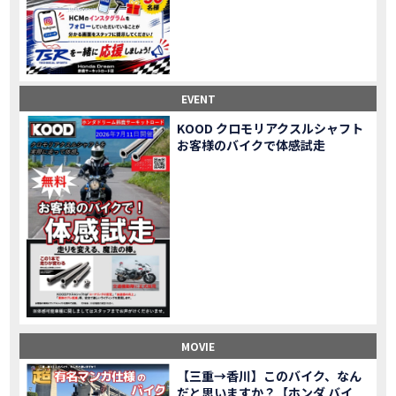
Honda Dream鈴鹿・松阪・四日市 ３店舗合同周年祭レポート
MOVIE
NEW BIKE「HAWK 11」新型ロードスポーツモデル HAWK 11を発売！
NEW BIKE
NEW BIKE「ダックス125」新型レジャーバイク ダックス125を発売！
NEW BIKE
Honda Dream 鈴鹿 オフロードスクール紹介
MOVIE
【新車中古車多数】三重県でバイクを探すなら！HondaDream松阪【ホンダ二輪車専門店】
MOVIE
EVENT
【県下最大規模】三重県でバイクを探すなら！HondaDream鈴鹿【ホンダ二輪車専門店】
MOVIE
KOOD クロモリアクスルシャフト
「CBR400R」「400X」の仕様 を一部変更し発売!
お客様のバイクで体感試走
NEW BIKE
大型プレミアムツアラー「Gold Wing」 シリーズのカラーバリエーション を一部変更し発売!
NEW BIKE
クルーザーモデル 「Rebel 250 S Edition」 に新色を追加し発表！
NEW BIKE
「CT125・ハンターカブ」 に新色を追加し発売！
NEW BIKE
「CB1100 EX Final Edition」「CB1100 RS Final Edition」を発売
NEW BIKE
「モンキー125」に5速トランスミッションを採用した新エンジンを搭載し発売！
NEW BIKE
「スーパーカブ C125」に環境性能を向上させた新エンジンを搭載し発売！
NEW BIKE
【イベントレポート】2021年 7月25日 敦賀ツーリング
EVENT
HondaDream鈴鹿 オフロードスクール紹介
MOVIE
MOVIE
「ADV150」に受注期間限定のカラーリングを設定し発売！
NEW BIKE
「GB350」「GB350 S」新型ロードスポーツモデル GB350・GB350 S を発売！
NEW BIKE
【三重→香川】このバイク、なん
だと思いますか？【ホンダ バイ
「フォルツァ」軽二輪スクーター フォルツァ をモデルチェンジし発売！
NEW BIKE