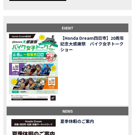
【事故寸前】200kmレッカー、そしてさらなる原因が判明し、修理代が膨れ上がった結果
MOVIE
Dio Lite 新基準原付 販売中！
NEW BIKE
NEWS
【バイク女子】高速道路走行中にバイクから異音が。レッカーされる事態になりました…
MOVIE
2025X-ADV 最高の旅バイクで街乗りも最適！ADVが20台でツーリングしました｜Honda ADV160
MOVIE
EVENT
CB1000F販売中！！
NEW BIKE
NEWS
【Honda Dream四日市】20周年
【バイク女子】ごめんなさい。大切なツーリングでやらかしてしまった…
MOVIE
記念大感謝祭 バイク女子トーク
【バイク女子】下道444kmぶっ通しで走った結果がヤバかった
MOVIE
ショー
【バイク女子】最安！三重→東京〇〇〇円で行けちゃった
MOVIE
新型スーパーカブ110レビュー！C125 CT125で女子ツーリング 最高！Honda Super Cub(JA59)
MOVIE
【世界一の燃費Super cub】給油せずにどこまで行けるかやってみたら大変なことになりました
MOVIE
【バイク女子の挑戦】世界一の最強バイクでついにやります。
MOVIE
【バイク女子】この動画を見たらイライラするかもしれません。ごめんなさい。
MOVIE
【バイク用ドラレコ】センサーで感知！駐車場でバイクの周りを…
MOVIE
おめでたい人生初バイク納車！スタッフがまさかの対応…
MOVIE
【激カワ女子登場】バイク女子はツーリング中も〇〇が大好き♡
MOVIE
NEWS
正統派NC750X！大型二輪教習から10年目の素直な感想|Honda NC750X DCT【バイク女子ツーリング】
MOVIE
夏季休暇のご案内
女が乗るバイクじゃない？低身長女が検証します
MOVIE
【福井1泊ツーリング】バイク女子、仲悪いって本当？
MOVIE