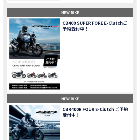
【納車】新型X-ADV初走行！3台乗り継いだ私の素直な感想｜DCT クルーズコントロール
MOVIE
NEW BIKE
三重県下 Honda Dream4店舗にて新春キャンペーンを開催
MOVIE
【速報】2025年モデルHonda X-ADV契約しました！新型のどこが凄いかチェックしてきた！
MOVIE
CB400 SUPER FORE E-Clutchご
予約受付中！
【女子ツーリング】秋の女子ツーリングin鳥羽・伊勢 【Honda Dream 松阪】
MOVIE
スーパーカブFinal Edition/HELLP KITTY在庫車あります！
NEW BIKE
【CBR1000RR-R】スーパースポーツバイクで三重県の新スポットを巡る女子ツーリング|Honda CBR1000RRR Rebel1100 500 250
MOVIE
三重県下 Honda Dreamにてレンタルバイクキャンペーン実施中💫
CAMPAIGN
【アフリカツイン】憧れの大型バイクで1泊2日マスツーリング｜三重県〜静岡県｜Honda CL500 AfricaTwin
MOVIE
【女子ツーリング】穴場スポット満載！三重の美味しいもの・パワースポット！【Honda Dream 松阪】
MOVIE
【CBR600RR】憧れのSSバイクで女子ツーリング|三重県 松阪スタート！Honda Rebel250•500
MOVIE
【中級レベル】スクーター乗りの女性ライダーがライティングスクールに潜入【HMS】Honda 400X
MOVIE
【鈴鹿サーキット】ホンダモーターサイクリストスクールを体験してきました【バイク女子】
MOVIE
NEW BIKE
【買取強化中】乗らないバイクはHonda Dreamへ！
CAMPAIGN
CBR400R FOUR E-Clutch ご予約
【祝】Honda CL500納車「かなえさんバイク売れました！」連絡があり行ってきました
MOVIE
受付中！
【シンガーソングライター茉ひるさんご来店】ホンダドリーム四日市
MOVIE
【ホンダドリーム鈴鹿サーキットロード】オープン当日イベントレポ！
MOVIE
【鈴鹿サーキットに近い！】ホンダドリーム鈴鹿サーキットロードOPEN！ #茉ひる
MOVIE