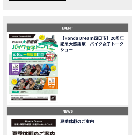
【事故寸前】200kmレッカー、そしてさらなる原因が判明し、修理代が膨れ上がった結果
MOVIE
Dio Lite 新基準原付 販売中！
NEW BIKE
NEWS
【バイク女子】高速道路走行中にバイクから異音が。レッカーされる事態になりました…
MOVIE
2025X-ADV 最高の旅バイクで街乗りも最適！ADVが20台でツーリングしました｜Honda ADV160
MOVIE
EVENT
CB1000F販売中！！
NEW BIKE
NEWS
【Honda Dream四日市】20周年
【バイク女子】ごめんなさい。大切なツーリングでやらかしてしまった…
MOVIE
記念大感謝祭 バイク女子トーク
【バイク女子】下道444kmぶっ通しで走った結果がヤバかった
MOVIE
ショー
【バイク女子】最安！三重→東京〇〇〇円で行けちゃった
MOVIE
新型スーパーカブ110レビュー！C125 CT125で女子ツーリング 最高！Honda Super Cub(JA59)
MOVIE
【世界一の燃費Super cub】給油せずにどこまで行けるかやってみたら大変なことになりました
MOVIE
【バイク女子の挑戦】世界一の最強バイクでついにやります。
MOVIE
【バイク女子】この動画を見たらイライラするかもしれません。ごめんなさい。
MOVIE
【バイク用ドラレコ】センサーで感知！駐車場でバイクの周りを…
MOVIE
おめでたい人生初バイク納車！スタッフがまさかの対応…
MOVIE
【激カワ女子登場】バイク女子はツーリング中も〇〇が大好き♡
MOVIE
NEWS
正統派NC750X！大型二輪教習から10年目の素直な感想|Honda NC750X DCT【バイク女子ツーリング】
MOVIE
夏季休暇のご案内
女が乗るバイクじゃない？低身長女が検証します
MOVIE
【福井1泊ツーリング】バイク女子、仲悪いって本当？
MOVIE