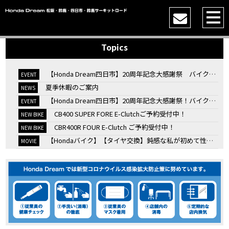
Topics
【Honda Dream四日市】20周年記念大感謝祭 バイク女子トークショー
EVENT
夏季休暇のご案内
NEWS
【Honda Dream四日市】20周年記念大感謝祭！バイク女子トークショー
EVENT
CB400 SUPER FORE E-Clutchご予約受付中！
NEW BIKE
CBR400R FOUR E-Clutch ご予約受付中！
NEW BIKE
【Hondaバイク】【タイヤ交換】鈍感な私が初めて性能を実感した【三重県】【Honda DREAM】
MOVIE
7/4・5 鈴鹿８時間耐久ロードレースTSRを一緒に応援しましょう！
EVENT
KOOD クロモリアクスルシャフトお客様のバイクで体感試走
EVENT
【三重→香川】このバイク、なんだと思いますか？【ホンダ バイク】【Honda DREAM】【三重県】
MOVIE
“コカ・コーラ”鈴鹿８時間耐久ロードレース 第47回大会「TSR応援席プレミアムチケット販売開始！」
EVENT
【ホンダ バイク】バイクを長持ちさせる洗車を教えてもらった【プロの裏ワザ】
MOVIE
【ホンダ バイク】CRF1100L Africa Twinは女性ライダーでも快適か？四国ツーリング【X-ADVオーナー目線】
MOVIE