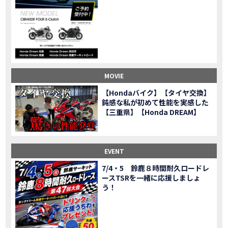
CL500売却！X-ADVオーナーの素直な理由。〇〇で納得の買取してもらいました|Honda X-ADV
MOVIE
【梅本まどかさんコラボ】CIVIC TYPE R♪スタッフオススメの鈴鹿ドライブへ！【後編】
MOVIE
憧れの大型バイク試乗！4輪走行は驚きの…【Honda GoldWing AfricaTwin】試乗会in鈴鹿ツインサーキット
MOVIE
【鈴鹿ツインサーキット】バイク＆クルマ夢のコラボイベント！「HCM２＆４サーキットフェス」レポ
MOVIE
全員初対面！バイク女子6人がツーリング行ったらwww
MOVIE
バイク女子6人でツーリング行った結果ww！後編
MOVIE
MOVIE
温泉1泊。いつもソロの女性ライダー、大人のマスツーリングへついていった【三重〜長野•茶臼山高原経由】Honda CL500
MOVIE
【Hondaバイク】【タイヤ交換】
【梅本まどかさんコラボ】CIVIC TYPE R♪ スタッフオススメの鈴鹿ドライブへ！【前編】
MOVIE
鈍感な私が初めて性能を実感した
ＨＣＭ２＆４サーキットフェス2023 紹介動画②
【三重県】【Honda DREAM】
MOVIE
ＨＣＭ２＆４サーキットフェス2023 紹介動画①
MOVIE
モトベはつこさんコラボ動画
MOVIE
Honda Dream 四日市のご紹介
EVENT
MOVIE
Honda Dream 鈴鹿のご紹介
MOVIE
7/4・5 鈴鹿８時間耐久ロードレ
ースTSRを一緒に応援しましょ
Honda Dream 松阪のご紹介
MOVIE
う！
２月１２日 牡蠣ツーリングフォトギャラリー
第6回オフロードスクールフォトギャラリー
EVENT
Honda Dream鈴鹿・松阪・四日市 ３店舗合同周年祭フォトギャラリー
EVENT