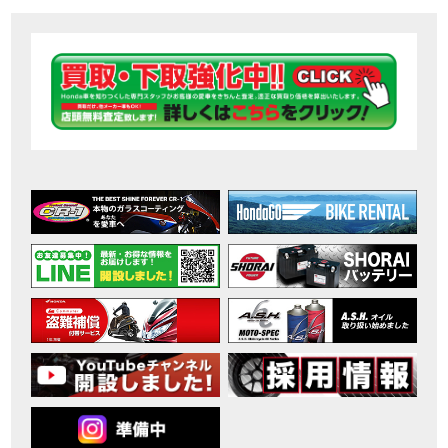
【ホンダ バイク】DCTが搭載しているバイクに試乗したんだけどなめてました・・【Rebel 1100 S Edition Dual Clutch Transmission】
MOVIE
2026年7月〜11月イベントのご案内
EVENT
【ホンダ バイク】 ホンダドリーム鈴鹿の未公開シーン【モトベはつこ】
MOVIE
最新のアフリカツインどう？妹とHondaDreamのバイク全部見た結果｜Honda SuperCub
MOVIE
【ホンダ バイク】「ボカロ文化」を知ろう ナビゲーションをスキップ 検索 作成 6 アバターの画像 三重県を巡る女性ライダーの4日間！ポケふた全制覇ツーリング Honda CB1000F
MOVIE
［三重県下最大級のバイクイベント］2026MIE BIKE FES開催 情報2
EVENT
［三重県下最大級のバイクイベント］2026MIE BIKE FES開催 情報１
EVENT
免許取得サポートキャンペーン実施中！
CAMPAIGN
［三重県下最大級のバイクイベント］2026MIE BIKE FES開催
EVENT
【ホンダ バイク】【バイク女子】怖くて乗れなかったあの憧れバイク、ついに乗ります！
MOVIE
【ホンダ バイク】バイクが動かなくなった…原因不明で入院します
MOVIE
Rebel 250 E-Clutch シリーズ 洋用品購入サポートキャンペーン
CAMPAIGN
【ホンダ バイク】CB1000F 4台で三重県ツーリング！梅本まどかさん、MIISAさんと一日笑った【ポケふた】Honda
MOVIE
【ホンダ バイク】【GB350C S】梅本まどかさんと三重県ツーリング満喫しました！ポケふた探し第1弾【モトブログ】
MOVIE
【ホンダドリーム新春初売り特別企画】のご紹介！！
MOVIE
こんなことある？！CB1000Fでツーリングイベントに参戦したのだが・・
MOVIE
【新車】CB1000Fで11時間ツーリングした素直なレビュー【モトブログ】Honda CB
MOVIE