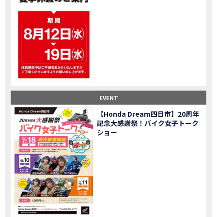
大型ツアラー！Gold Wing Tour 50th ANNIVWRSARYは女性ライダーでもツーリングを楽しめるのか検証してみた｜Honda ゴールドウイング
MOVIE
【Monkey125】初めてモンキー！意外な◯◯へ行って来た【三重ホンダヒート】
MOVIE
大型ツアラー「Gold Wing Tour」と特別仕様の 「Gold Wing Tour 50th ANNIVERSARY」を 受注期間限定で発売
NEW BIKE
【三重県】女性ライダーツーリングを満喫しました｜CB1000HORNET CB750HORNET CB650R E-Clutch
MOVIE
【女子ツーの実態】恥ずかしいけど、暴露しました。
MOVIE
オイル交換に行ったつもりが…まさかの大出費！？
MOVIE
「CRF250 RALLY」「CRF250 RALLY＜s＞」の カラーリング設定と仕様を一部変更し発売
NEW BIKE
EVENT
「CRF250L」「CRF250L＜s＞」のカラーリング設定と 仕様を一部変更し発売
NEW BIKE
軽二輪スーパースポーツモデル「CBR250RR」の カラーバリエーションを変更し発売
NEW BIKE
【Honda Dream四日市】20周年
記念大感謝祭！バイク女子トーク
【Honda Dream鈴鹿】20周年記念・大感謝祭イベント 大人気バイク女子が大集合・・Honda Dreamさんの人気を探ってきましたスペシャル！！メチャクチャ楽しかったです❤
MOVIE
ショー
PROJECT BIG1 Final Edition CB 1300在庫車あります！
NEW BIKE
【バイク女子】急遽、愛車とお別れ…ついにあのバイクに乗れた
MOVIE
【バイク女子】オイル交換だけのつもりが、まさかのアレを交換することに！？
MOVIE
【Honda Dream 鈴鹿２０周年記念大感謝祭】 多くの方のご来店ありがとうございました！
EVENT
【CB650R E-Clutch】X-ADVでDCTに5年乗った私が素直にレビュー｜Honda X-ADV
MOVIE
【カブでアクセル全開】女性ライダーで耐久レース参戦！レースだけじゃないサーキットの楽しみ方|Honda supercub
MOVIE
【新型X-ADV】最初のカスタムはこれ！ガラスコーティングもしちゃいました|Honda X-ADV
MOVIE