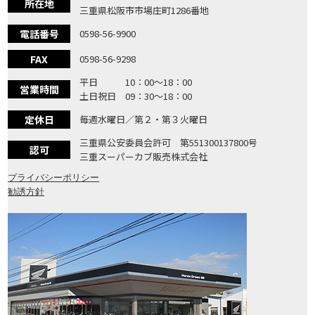
所在地
三重県松阪市市場庄町1286番地
電話番号
0598-56-9900
FAX
0598-56-9298
平日 10：00〜18：00
営業時間
土日祝日 09：30〜18：00
定休日
毎週水曜日／第２・第３火曜日
三重県公安委員会許可 第551300137800号
認可
三重スーパーカブ販売株式会社
プライバシーポリシー
勧誘方針