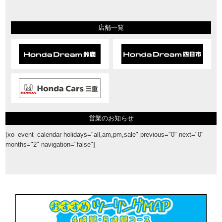
店舗一覧
営業のお知らせ
[xo_event_calendar holidays="all,am,pm,sale" previous="0" next="0"
months="2" navigation="false"]