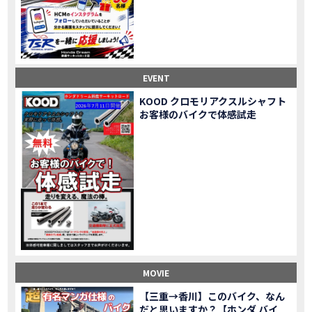
Honda Dream鈴鹿・松阪・四日市 ３店舗合同周年祭レポート
MOVIE
NEW BIKE「HAWK 11」新型ロードスポーツモデル HAWK 11を発売！
NEW BIKE
NEW BIKE「ダックス125」新型レジャーバイク ダックス125を発売！
NEW BIKE
Honda Dream 鈴鹿 オフロードスクール紹介
MOVIE
【新車中古車多数】三重県でバイクを探すなら！HondaDream松阪【ホンダ二輪車専門店】
MOVIE
EVENT
【県下最大規模】三重県でバイクを探すなら！HondaDream鈴鹿【ホンダ二輪車専門店】
MOVIE
KOOD クロモリアクスルシャフト
「CBR400R」「400X」の仕様 を一部変更し発売!
お客様のバイクで体感試走
NEW BIKE
大型プレミアムツアラー「Gold Wing」 シリーズのカラーバリエーション を一部変更し発売!
NEW BIKE
クルーザーモデル 「Rebel 250 S Edition」 に新色を追加し発表！
NEW BIKE
「CT125・ハンターカブ」 に新色を追加し発売！
NEW BIKE
「CB1100 EX Final Edition」「CB1100 RS Final Edition」を発売
NEW BIKE
「モンキー125」に5速トランスミッションを採用した新エンジンを搭載し発売！
NEW BIKE
「スーパーカブ C125」に環境性能を向上させた新エンジンを搭載し発売！
NEW BIKE
【イベントレポート】2021年 7月25日 敦賀ツーリング
EVENT
HondaDream鈴鹿 オフロードスクール紹介
MOVIE
MOVIE
「ADV150」に受注期間限定のカラーリングを設定し発売！
NEW BIKE
「GB350」「GB350 S」新型ロードスポーツモデル GB350・GB350 S を発売！
NEW BIKE
【三重→香川】このバイク、なん
だと思いますか？【ホンダ バイ
「フォルツァ」軽二輪スクーター フォルツァ をモデルチェンジし発売！
NEW BIKE