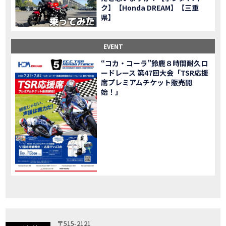
ク】【Honda DREAM】【三重
「X-ADV」大型クロスオーバーモデル X-ADV をフルモデルチェンジし発売！
NEW BIKE
県】
「CB1000R」のヘッドライト等の外観デザインやカラーリングの変更など熟成を図り発売！
NEW BIKE
「NC750X」大型スポーツモデル NC750X をフルモデルチェンジし発売！
NEW BIKE
EVENT
「CB1300 SUPER FOUR」「CB1300 SUPER BOL D’OR」ならびに「CB1300 SUPER FOUR SP」「CB1300 SUPER BOL D’OR SP」に先進の電子制御デバイスを採用し発売！
NEW BIKE
“コカ・コーラ”鈴鹿８時間耐久ロ
大型クルーザーモデル「Rebel 1100」を新発売!!
NEW BIKE
ードレース 第47回大会「TSR応援
よりスポーティーなイメージを強化『CBR650R』を発表!
NEW BIKE
席プレミアムチケット販売開
Neo Sports Caféシリーズのミドルクラスモデル『CB650R』を発表！
始！」
NEW BIKE
フルモデルチェンジした 新型「PCX」「PCX160」「PCX e:HEV」を発表!
NEW BIKE
国内販売を予定するグローバルモデルがHondaバイクWebサイトで公開されました！
NEWS
「CRF250L」「CRF250 RALLY」をフルモデルチェンジし発表！
NEW BIKE
〒515-2121