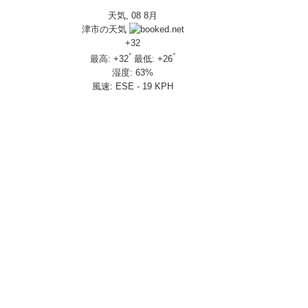
天気, 08 8月
IVERSARY」を 受注期間限定で発売
津市の天気
650R E-Clutch
+
32
°
°
最高:
+
32
最低:
+
26
湿度:
63%
部変更し発売
風速:
ESE - 19 KPH
し発売
さんの人気を探ってきましたスペシャル！！メチャクチャ楽しかったです❤
ざいました！
楽しみ方|Honda supercub
 X-ADV
トロール