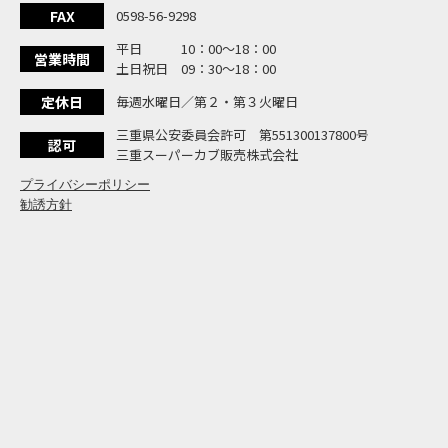
大
NEW BIKE
FAX
0598-56-9298
よ
NEW BIKE
平日 10：00〜18：00
N
営業時間
NEW BIKE
土日祝日 09：30〜18：00
フ
NEW BIKE
定休日
毎週水曜日／第２・第３火曜日
国内
NEWS
「
三重県公安委員会許可 第551300137800号
NEW BIKE
認可
三重スーパーカブ販売株式会社
プライバシーポリシー
勧誘方針