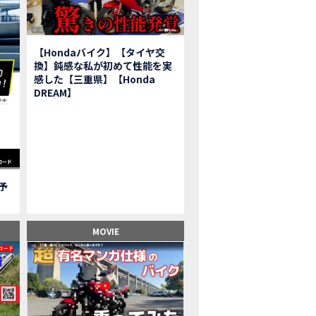
報】2025年モデルHonda X-ADV契約しました！新型のどこが凄いかチェッ
子ツーリング】秋の女子ツーリングin鳥羽・伊勢 【Honda Dream 松阪】
ーパーカブFinal Edition/HELLP KITTY在庫車あります！
【Hondaバイク】【タイヤ交
BR1000RR-R】スーパースポーツバイクで三重県の新スポットを巡る女子ツーリング|Honda
換】鈍感な私が初めて性能を実
三重県下 Honda Dreamにてレンタルバイクキャンペーン実施中💫
感した【三重県】【Honda
フリカツイン】憧れの大型バイクで1泊2日マスツーリング｜三重県〜静岡県｜Honda C
DREAM】
子ツーリング】穴場スポット満載！三重の美味しいもの・パワースポット！【Hon
BR600RR】憧れのSSバイクで女子ツーリング|三重県 松阪スタート！Honda Rebe
級レベル】スクーター乗りの女性ライダーがライティングスクールに潜入【HMS】H
鹿サーキット】ホンダモーターサイクリストスクールを体験してきました【
【買取強化中】乗らないバイクはHonda Dreamへ！
ご予
】Honda CL500納車「かなえさんバイク売れました！」連絡があり行ってき
ンガーソングライター茉ひるさんご来店】ホンダドリーム四日市
ンダドリーム鈴鹿サーキットロード】オープン当日イベントレポ！
MOVIE
鹿サーキットに近い！】ホンダドリーム鈴鹿サーキットロードOPEN！ #茉ひ
500売却！X-ADVオーナーの素直な理由。〇〇で納得の買取してもらいました|Hond
本まどかさんコラボ】CIVIC TYPE R♪スタッフオススメの鈴鹿ドライブへ！
の大型バイク試乗！4輪走行は驚きの…【Honda GoldWing AfricaTwin