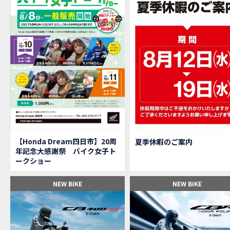
【M
MOVIE
大
NEW BIKE
【三重
MOVIE
【女
MOVIE
オイ
MOVIE
「
NEW BIKE
「
NEW BIKE
軽
NEW BIKE
【Ho
MOVIE
P
NEW BIKE
【バ
MOVIE
【Honda Dream四日市】20周
夏季休暇のご案内
【バ
MOVIE
年記念大感謝祭 バイク女子ト
【H
EVENT
ークショー
【CB
MOVIE
【カ
MOVIE
NEW BIKE
NEW BIKE
【新
MOVIE
【納
MOVIE
三重
MOVIE