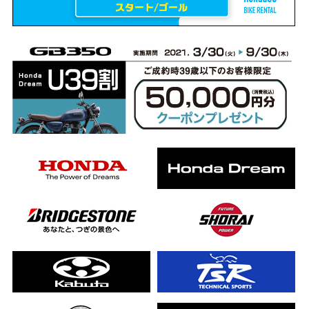
erCub
ライダーの4日間！ポケふた全制覇ツーリング Honda CB1000F
ります！
んと一日笑った【ポケふた】Honda
した！ポケふた探し第1弾【モトブログ】
CB
った結果