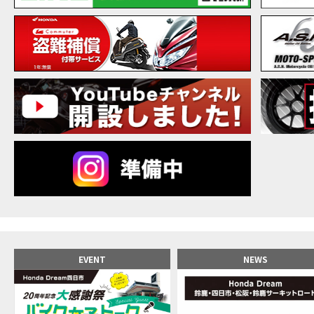
【バ
MOVIE
20
MOVIE
NEW BIKE
NEWS
【バ
MOVIE
【バ
MOVIE
【バ
MOVIE
新型ス
MOVIE
【世
MOVIE
【バ
MOVIE
【バ
MOVIE
【バ
MOVIE
おめ
MOVIE
【激
MOVIE
正統
MOVIE
EVENT
NEWS
女が
MOVIE
【福
MOVIE
大型
MOVIE