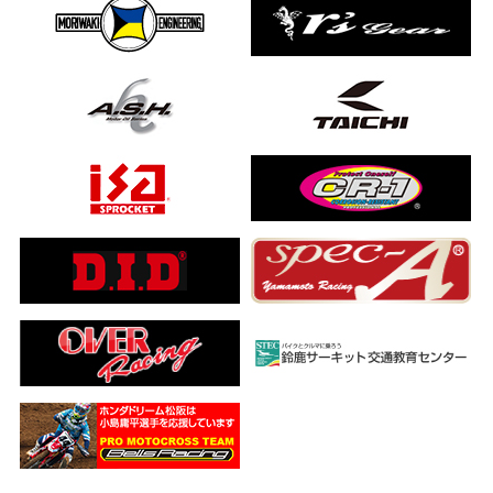
ました…
a ADV160
ub(JA59)
とになりました
【バイク女子ツーリング】
ングを楽しめるのか検証してみた｜Honda ゴールドウイング