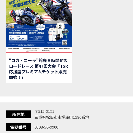
【新
MOVIE
【県
MOVIE
「
NEW BIKE
大
NEW BIKE
ク
NEW BIKE
「
NEW BIKE
「C
NEW BIKE
「
NEW BIKE
“コカ・コーラ”鈴鹿８時間耐久
「
NEW BIKE
ロードレース 第47回大会「TSR
【イ
EVENT
応援席プレミアムチケット販売
Ho
MOVIE
開始！」
「
NEW BIKE
「
NEW BIKE
「
NEW BIKE
「
NEW BIKE
〒515-2121
「
NEW BIKE
所在地
三重県松阪市市場庄町1286番地
「
NEW BIKE
電話番号
0598-56-9900
「C
NEW BIKE