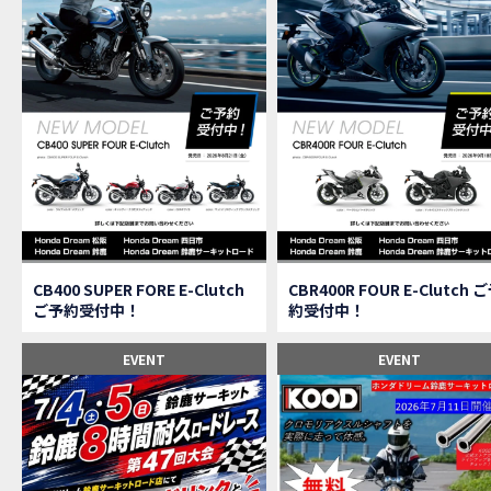
【速
MOVIE
【女
MOVIE
ス
NEW BIKE
【C
MOVIE
CAMPAIGN
【ア
MOVIE
【女
MOVIE
【C
MOVIE
【中
MOVIE
【鈴
MOVIE
CAMPAIGN
CB400 SUPER FORE E-Clutch
CBR400R FOUR E-Clutch 
【祝
MOVIE
ご予約受付中！
約受付中！
【シ
MOVIE
【ホ
EVENT
EVENT
MOVIE
【鈴
MOVIE
CL
MOVIE
【梅
MOVIE
憧れ
MOVIE