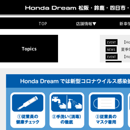
TOP
店舗情報
▼
新車
【H
EVENT
Topics
夏季
NEWS
【H
EVENT
C
NEW BIKE
C
NEW BIKE
【H
MOVIE
7/
EVENT
KO
EVENT
【三
MOVIE
“コ
EVENT
【ホ
MOVIE
【ホ
MOVIE
【ホン
MOVIE