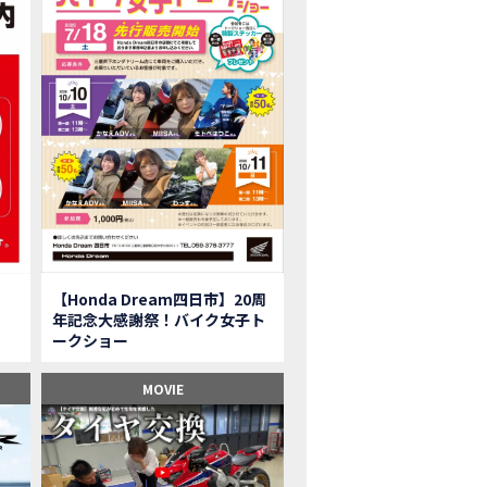
onkey125】初めてモンキー！意外な◯◯へ行って来た【三重ホンダヒート】
型ツアラー「Gold Wing Tour」と特別仕様の 「Gold Wing Tour 50th ANN
県】女性ライダーツーリングを満喫しました｜CB1000HORNET CB750HORNET CB
子ツーの実態】恥ずかしいけど、暴露しました。
ル交換に行ったつもりが…まさかの大出費！？
CRF250 RALLY」「CRF250 RALLY＜s＞」の カラーリング設定と仕様を一
CRF250L」「CRF250L＜s＞」のカラーリング設定と 仕様を一部変更し発売
二輪スーパースポーツモデル「CBR250RR」の カラーバリエーションを変更
nda Dream鈴鹿】20周年記念・大感謝祭イベント 大人気バイク女子が大集合・・Honda Dream
ROJECT BIG1 Final Edition CB 1300在庫車あります！
イク女子】急遽、愛車とお別れ…ついにあのバイクに乗れた
【Honda Dream四日市】20周
イク女子】オイル交換だけのつもりが、まさかのアレを交換することに！？
年記念大感謝祭！バイク女子ト
onda Dream 鈴鹿２０周年記念大感謝祭】 多くの方のご来店ありがとうご
ークショー
650R E-Clutch】X-ADVでDCTに5年乗った私が素直にレビュー｜Honda X-ADV
ブでアクセル全開】女性ライダーで耐久レース参戦！レースだけじゃないサーキットの
MOVIE
型X-ADV】最初のカスタムはこれ！ガラスコーティングもしちゃいました|Honda
車】新型X-ADV初走行！3台乗り継いだ私の素直な感想｜DCT クルーズコン
県下 Honda Dream4店舗にて新春キャンペーンを開催