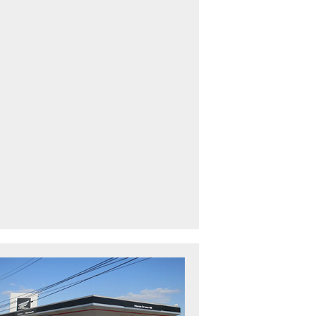
車中古車多数】三重県でバイクを探すなら！HondaDream松阪【ホンダ二輪
下最大規模】三重県でバイクを探すなら！HondaDream鈴鹿【ホンダ二輪車
CBR400R」「400X」の仕様 を一部変更し発売!
型プレミアムツアラー「Gold Wing」 シリーズのカラーバリエーション を一
ルーザーモデル 「Rebel 250 S Edition」 に新色を追加し発表！
CT125・ハンターカブ」 に新色を追加し発売！
B1100 EX Final Edition」「CB1100 RS Final Edition」を発売
モンキー125」に5速トランスミッションを採用した新エンジンを搭載し発売
スーパーカブ C125」に環境性能を向上させた新エンジンを搭載し発売！
ベントレポート】2021年 7月25日 敦賀ツーリング
ndaDream鈴鹿 オフロードスクール紹介
ADV150」に受注期間限定のカラーリングを設定し発売！
GB350」「GB350 S」新型ロードスポーツモデル GB350・GB350 S を発売！
フォルツァ」軽二輪スクーター フォルツァ をモデルチェンジし発売！
X-ADV」大型クロスオーバーモデル X-ADV をフルモデルチェンジし発売！
CB1000R」のヘッドライト等の外観デザインやカラーリングの変更など熟成
NC750X」大型スポーツモデル NC750X をフルモデルチェンジし発売！
B1300 SUPER FOUR」「CB1300 SUPER BOL D’OR」ならびに「CB1300 SUPER FOUR SP」「C