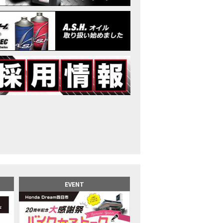
イク女子】高速道路走行中にバイクから異音が。レッカーされる事態になり
25X-ADV 最高の旅バイクで街乗りも最適！ADVが20台でツーリングしました｜Hond
CB1000F販売中！！
イク女子】ごめんなさい。大切なツーリングでやらかしてしまった…
イク女子】下道444kmぶっ通しで走った結果がヤバかった
イク女子】最安！三重→東京〇〇〇円で行けちゃった
ーパーカブ110レビュー！C125 CT125で女子ツーリング 最高！Honda Super C
界一の燃費Super cub】給油せずにどこまで行けるかやってみたら大変なこ
イク女子の挑戦】世界一の最強バイクでついにやります。
イク女子】この動画を見たらイライラするかもしれません。ごめんなさい。
イク用ドラレコ】センサーで感知！駐車場でバイクの周りを…
でたい人生初バイク納車！スタッフがまさかの対応…
カワ女子登場】バイク女子はツーリング中も〇〇が大好き♡
派NC750X！大型二輪教習から10年目の素直な感想|Honda NC750X DCT
EVENT
乗るバイクじゃない？低身長女が検証します
井1泊ツーリング】バイク女子、仲悪いって本当？
ツアラー！Gold Wing Tour 50th ANNIVWRSARYは女性ライダーでもツーリ