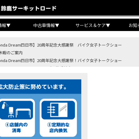
情報
▼
中古車情報
▼
サービス＆ケア
▼
お知
onda Dream四日市】20周年記念大感謝祭 バイク女子トークショー
休暇のご案内
onda Dream四日市】20周年記念大感謝祭！バイク女子トークショー
B400 SUPER FORE E-Clutchご予約受付中！
BR400R FOUR E-Clutch ご予約受付中！
ondaバイク】【タイヤ交換】鈍感な私が初めて性能を実感した【三重県】【Hond
4・5 鈴鹿８時間耐久ロードレースTSRを一緒に応援しましょう！
OD クロモリアクスルシャフトお客様のバイクで体感試走
重→香川】このバイク、なんだと思いますか？【ホンダ バイク】【Honda DR
カ・コーラ”鈴鹿８時間耐久ロードレース 第47回大会「TSR応援席プレミアム
ンダ バイク】バイクを長持ちさせる洗車を教えてもらった【プロの裏ワザ】
ンダ バイク】CRF1100L Africa Twinは女性ライダーでも快適か？四国ツー
ダ バイク】DCTが搭載しているバイクに試乗したんだけどなめてました・・【Rebel 1100 S