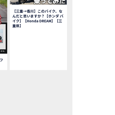
鹿ツインサーキット】バイク＆クルマ夢のコラボイベント！「HCM２＆４サ
初対面！バイク女子6人がツーリング行ったらwww
【三重→香川】このバイク、な
ク女子6人でツーリング行った結果ww！後編
んだと思いますか？【ホンダ バ
1泊。いつもソロの女性ライダー、大人のマスツーリングへついていった【三重〜長
イク】【Honda DREAM】【三
重県】
本まどかさんコラボ】CIVIC TYPE R♪ スタッフオススメの鈴鹿ドライブへ
Ｍ２＆４サーキットフェス2023 紹介動画②
Ｍ２＆４サーキットフェス2023 紹介動画①
ベはつこさんコラボ動画
da Dream 四日市のご紹介
da Dream 鈴鹿のご紹介
フ
da Dream 松阪のご紹介
日 牡蠣ツーリングフォトギャラリー
回オフロードスクールフォトギャラリー
nda Dream鈴鹿・松阪・四日市 ３店舗合同周年祭フォトギャラリー
nda Dream鈴鹿・松阪・四日市 ３店舗合同周年祭レポート
EW BIKE「HAWK 11」新型ロードスポーツモデル HAWK 11を発売！
EW BIKE「ダックス125」新型レジャーバイク ダックス125を発売！
nda Dream 鈴鹿 オフロードスクール紹介