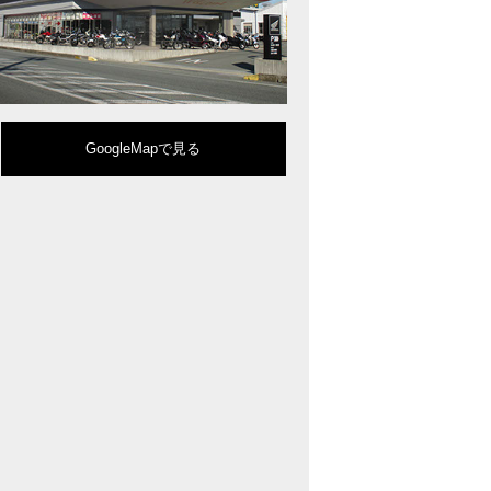
型クルーザーモデル「Rebel 1100」を新発売!!
りスポーティーなイメージを強化『CBR650R』を発表!
eo Sports Caféシリーズのミドルクラスモデル『CB650R』を発表！
ルモデルチェンジした 新型「PCX」「PCX160」「PCX e:HEV」を発表!
販売を予定するグローバルモデルがHondaバイクWebサイトで公開されまし
CRF250L」「CRF250 RALLY」をフルモデルチェンジし発表！
GoogleMapで見る