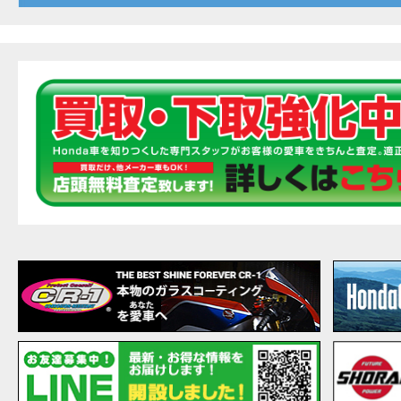
20
EVENT
【ホ
MOVIE
最新
MOVIE
【ホン
MOVIE
［三
EVENT
［三
EVENT
CAMPAIGN
［三
EVENT
【ホ
MOVIE
【ホ
MOVIE
CAMPAIGN
【ホ
MOVIE
【ホ
MOVIE
【ホ
MOVIE
こん
MOVIE
【新
MOVIE
【事
MOVIE
NEW BIKE
NEWS