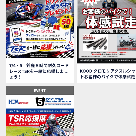
【鈴
MOVIE
全員
MOVIE
バイ
MOVIE
温泉
MOVIE
【梅
MOVIE
ＨＣ
MOVIE
ＨＣ
MOVIE
モト
MOVIE
Hon
MOVIE
7/4・5 鈴鹿８時間耐久ロード
Hon
MOVIE
KOOD クロモリアクスルシャ
レースTSRを一緒に応援しまし
トお客様のバイクで体感試走
ょう！
Hon
MOVIE
２月１２
EVENT
第6
EVENT
Ho
EVENT
Ho
MOVIE
N
NEW BIKE
N
NEW BIKE
Ho
MOVIE