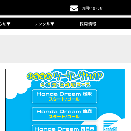
お問い合わせ
らせ
▼
レンタル
▼
採用情報
a DREAM】
EAM】【三重県】
チケット販売開始！」
リング【X-ADVオーナー目線】
 Edition Dual Clutch Transmission】