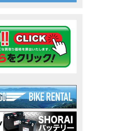
26年7月〜11月イベントのご案内
ンダ バイク】 ホンダドリーム鈴鹿の未公開シーン【モトベはつこ】
のアフリカツインどう？妹とHondaDreamのバイク全部見た結果｜Honda Sup
ダ バイク】「ボカロ文化」を知ろう ナビゲーションをスキップ 検索 作成 6 アバターの画像 三重県を巡る女性
重県下最大級のバイクイベント］2026MIE BIKE FES開催 情報2
重県下最大級のバイクイベント］2026MIE BIKE FES開催 情報１
免許取得サポートキャンペーン実施中！
重県下最大級のバイクイベント］2026MIE BIKE FES開催
ンダ バイク】【バイク女子】怖くて乗れなかったあの憧れバイク、ついに乗
ンダ バイク】バイクが動かなくなった…原因不明で入院します
Rebel 250 E-Clutch シリーズ 洋用品購入サポートキャンペーン
ンダ バイク】CB1000F 4台で三重県ツーリング！梅本まどかさん、MIISAさ
ンダ バイク】【GB350C S】梅本まどかさんと三重県ツーリング満喫しま
ンダドリーム新春初売り特別企画】のご紹介！！
なことある？！CB1000Fでツーリングイベントに参戦したのだが・・
車】CB1000Fで11時間ツーリングした素直なレビュー【モトブログ】Honda 
故寸前】200kmレッカー、そしてさらなる原因が判明し、修理代が膨れ上が
Dio Lite 新基準原付 販売中！