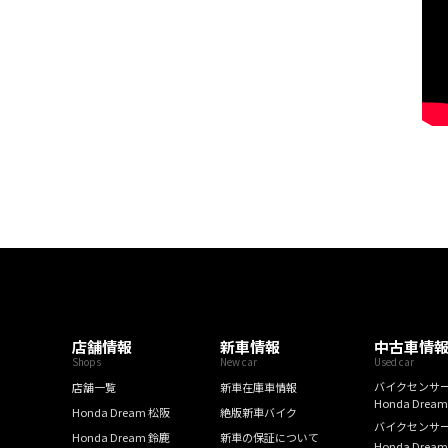
店舗情報
新車情報
中古車情
Shops
New car
Used car
バイクセンサ
店舗一覧
新車在庫車情報
Honda Drea
Honda Dream 松阪
絶版新車バイク
バイクセンサ
Honda Dream 鈴鹿
新車の保証について
Honda Drea