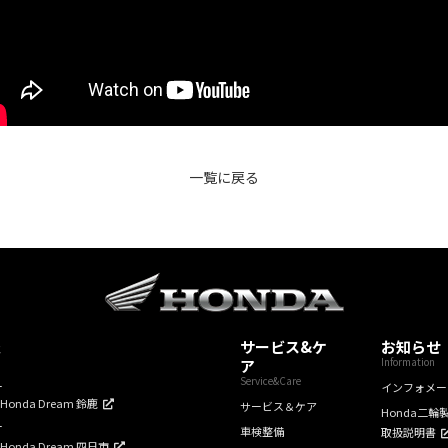
一覧に戻る
報
サービス&ケ
お知らせ
Information
ア
Service&Care
ー
インフォメー
mHonda Dream 鈴鹿
サービス＆ケア
Honda二輪
ー
車検整備
取扱説明書
mHonda Dream 四日市