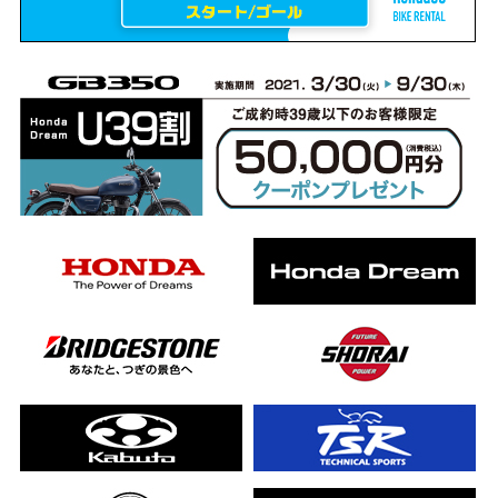
erCub
ライダーの4日間！ポケふた全制覇ツーリング Honda CB1000F
ります！
んと一日笑った【ポケふた】Honda
した！ポケふた探し第1弾【モトブログ】
CB
った結果