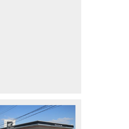
車中古車多数】三重県でバイクを探すなら！HondaDream松阪【ホンダ二輪
下最大規模】三重県でバイクを探すなら！HondaDream鈴鹿【ホンダ二輪車
CBR400R」「400X」の仕様 を一部変更し発売!
型プレミアムツアラー「Gold Wing」 シリーズのカラーバリエーション を一
ルーザーモデル 「Rebel 250 S Edition」 に新色を追加し発表！
CT125・ハンターカブ」 に新色を追加し発売！
B1100 EX Final Edition」「CB1100 RS Final Edition」を発売
モンキー125」に5速トランスミッションを採用した新エンジンを搭載し発売
スーパーカブ C125」に環境性能を向上させた新エンジンを搭載し発売！
ベントレポート】2021年 7月25日 敦賀ツーリング
ndaDream鈴鹿 オフロードスクール紹介
ADV150」に受注期間限定のカラーリングを設定し発売！
GB350」「GB350 S」新型ロードスポーツモデル GB350・GB350 S を発売！
フォルツァ」軽二輪スクーター フォルツァ をモデルチェンジし発売！
X-ADV」大型クロスオーバーモデル X-ADV をフルモデルチェンジし発売！
CB1000R」のヘッドライト等の外観デザインやカラーリングの変更など熟成
NC750X」大型スポーツモデル NC750X をフルモデルチェンジし発売！
B1300 SUPER FOUR」「CB1300 SUPER BOL D’OR」ならびに「CB1300 SUPER FOUR SP」「C