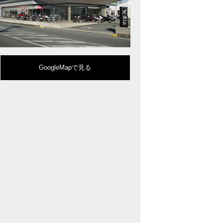
型クルーザーモデル「Rebel 1100」を新発売!!
りスポーティーなイメージを強化『CBR650R』を発表!
eo Sports Caféシリーズのミドルクラスモデル『CB650R』を発表！
ルモデルチェンジした 新型「PCX」「PCX160」「PCX e:HEV」を発表!
販売を予定するグローバルモデルがHondaバイクWebサイトで公開されまし
CRF250L」「CRF250 RALLY」をフルモデルチェンジし発表！
GoogleMapで見る