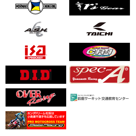
ました…
a ADV160
ub(JA59)
とになりました
【バイク女子ツーリング】
ングを楽しめるのか検証してみた｜Honda ゴールドウイング