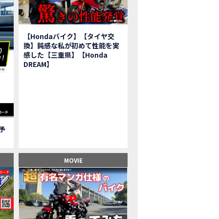
報】2025年モデルHonda X-ADV契約しました！新型のどこが凄いかチェッ
子ツーリング】秋の女子ツーリングin鳥羽・伊勢 【Honda Dream 松阪】
ーパーカブFinal Edition/HELLP KITTY在庫車あります！
【Hondaバイク】【タイヤ交
BR1000RR-R】スーパースポーツバイクで三重県の新スポットを巡る女子ツーリング|Honda
換】鈍感な私が初めて性能を実
三重県下 Honda Dreamにてレンタルバイクキャンペーン実施中💫
感した【三重県】【Honda
フリカツイン】憧れの大型バイクで1泊2日マスツーリング｜三重県〜静岡県｜Honda C
DREAM】
子ツーリング】穴場スポット満載！三重の美味しいもの・パワースポット！【Hon
BR600RR】憧れのSSバイクで女子ツーリング|三重県 松阪スタート！Honda Rebe
級レベル】スクーター乗りの女性ライダーがライティングスクールに潜入【HMS】H
鹿サーキット】ホンダモーターサイクリストスクールを体験してきました【
【買取強化中】乗らないバイクはHonda Dreamへ！
ご予
】Honda CL500納車「かなえさんバイク売れました！」連絡があり行ってき
ンガーソングライター茉ひるさんご来店】ホンダドリーム四日市
ンダドリーム鈴鹿サーキットロード】オープン当日イベントレポ！
MOVIE
鹿サーキットに近い！】ホンダドリーム鈴鹿サーキットロードOPEN！ #茉ひ
500売却！X-ADVオーナーの素直な理由。〇〇で納得の買取してもらいました|Hond
本まどかさんコラボ】CIVIC TYPE R♪スタッフオススメの鈴鹿ドライブへ！
の大型バイク試乗！4輪走行は驚きの…【Honda GoldWing AfricaTwin