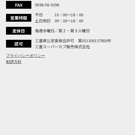
大
NEW BIKE
FAX
0598-56-9298
よ
NEW BIKE
平日 10：00〜18：00
N
営業時間
NEW BIKE
土日祝日 09：30〜18：00
フ
NEW BIKE
定休日
毎週水曜日／第２・第３火曜日
国内
NEWS
「
三重県公安委員会許可 第551300137800号
NEW BIKE
認可
三重スーパーカブ販売株式会社
プライバシーポリシー
勧誘方針