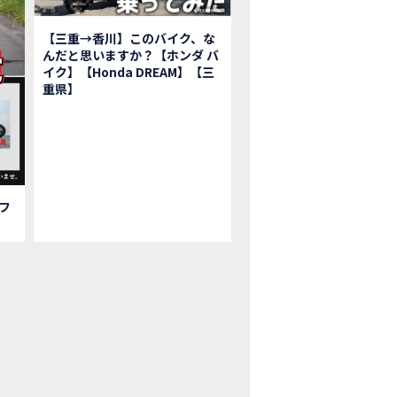
鹿ツインサーキット】バイク＆クルマ夢のコラボイベント！「HCM２＆４サ
初対面！バイク女子6人がツーリング行ったらwww
【三重→香川】このバイク、な
ク女子6人でツーリング行った結果ww！後編
んだと思いますか？【ホンダ バ
1泊。いつもソロの女性ライダー、大人のマスツーリングへついていった【三重〜長
イク】【Honda DREAM】【三
重県】
本まどかさんコラボ】CIVIC TYPE R♪ スタッフオススメの鈴鹿ドライブへ
Ｍ２＆４サーキットフェス2023 紹介動画②
Ｍ２＆４サーキットフェス2023 紹介動画①
ベはつこさんコラボ動画
da Dream 四日市のご紹介
da Dream 鈴鹿のご紹介
フ
da Dream 松阪のご紹介
日 牡蠣ツーリングフォトギャラリー
回オフロードスクールフォトギャラリー
nda Dream鈴鹿・松阪・四日市 ３店舗合同周年祭フォトギャラリー
nda Dream鈴鹿・松阪・四日市 ３店舗合同周年祭レポート
EW BIKE「HAWK 11」新型ロードスポーツモデル HAWK 11を発売！
EW BIKE「ダックス125」新型レジャーバイク ダックス125を発売！
nda Dream 鈴鹿 オフロードスクール紹介