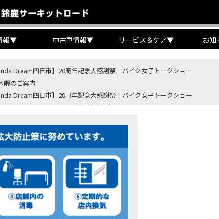
情報
▼
中古車情報
▼
サービス＆ケア
▼
お知
onda Dream四日市】20周年記念大感謝祭 バイク女子トークショー
休暇のご案内
onda Dream四日市】20周年記念大感謝祭！バイク女子トークショー
B400 SUPER FORE E-Clutchご予約受付中！
BR400R FOUR E-Clutch ご予約受付中！
ondaバイク】【タイヤ交換】鈍感な私が初めて性能を実感した【三重県】【Hond
4・5 鈴鹿８時間耐久ロードレースTSRを一緒に応援しましょう！
OD クロモリアクスルシャフトお客様のバイクで体感試走
重→香川】このバイク、なんだと思いますか？【ホンダ バイク】【Honda DR
カ・コーラ”鈴鹿８時間耐久ロードレース 第47回大会「TSR応援席プレミアム
ンダ バイク】バイクを長持ちさせる洗車を教えてもらった【プロの裏ワザ】
ンダ バイク】CRF1100L Africa Twinは女性ライダーでも快適か？四国ツー
ダ バイク】DCTが搭載しているバイクに試乗したんだけどなめてました・・【Rebel 1100 S