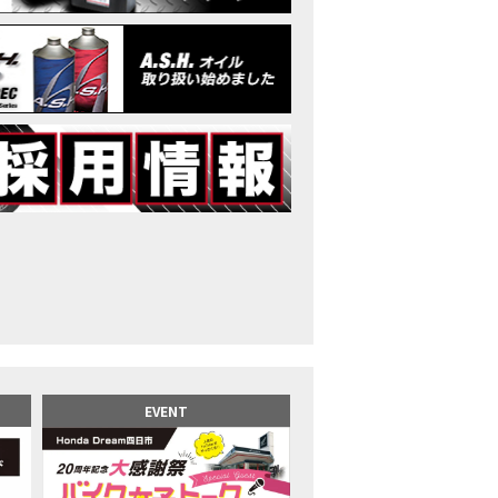
イク女子】高速道路走行中にバイクから異音が。レッカーされる事態になり
25X-ADV 最高の旅バイクで街乗りも最適！ADVが20台でツーリングしました｜Hond
CB1000F販売中！！
イク女子】ごめんなさい。大切なツーリングでやらかしてしまった…
イク女子】下道444kmぶっ通しで走った結果がヤバかった
イク女子】最安！三重→東京〇〇〇円で行けちゃった
ーパーカブ110レビュー！C125 CT125で女子ツーリング 最高！Honda Super C
界一の燃費Super cub】給油せずにどこまで行けるかやってみたら大変なこ
イク女子の挑戦】世界一の最強バイクでついにやります。
イク女子】この動画を見たらイライラするかもしれません。ごめんなさい。
イク用ドラレコ】センサーで感知！駐車場でバイクの周りを…
でたい人生初バイク納車！スタッフがまさかの対応…
カワ女子登場】バイク女子はツーリング中も〇〇が大好き♡
派NC750X！大型二輪教習から10年目の素直な感想|Honda NC750X DCT
EVENT
乗るバイクじゃない？低身長女が検証します
井1泊ツーリング】バイク女子、仲悪いって本当？
ツアラー！Gold Wing Tour 50th ANNIVWRSARYは女性ライダーでもツーリ