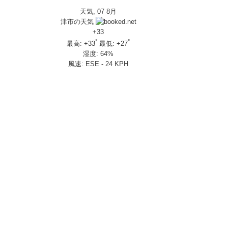
天気, 07 8月
IVERSARY」を 受注期間限定で発売
津市の天気
650R E-Clutch
+
33
°
°
最高:
+
33
最低:
+
27
湿度:
64%
部変更し発売
風速:
ESE - 24 KPH
し発売
さんの人気を探ってきましたスペシャル！！メチャクチャ楽しかったです❤
ざいました！
楽しみ方|Honda supercub
 X-ADV
トロール