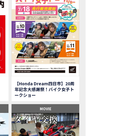
onkey125】初めてモンキー！意外な◯◯へ行って来た【三重ホンダヒート】
型ツアラー「Gold Wing Tour」と特別仕様の 「Gold Wing Tour 50th ANN
県】女性ライダーツーリングを満喫しました｜CB1000HORNET CB750HORNET CB
子ツーの実態】恥ずかしいけど、暴露しました。
ル交換に行ったつもりが…まさかの大出費！？
CRF250 RALLY」「CRF250 RALLY＜s＞」の カラーリング設定と仕様を一
CRF250L」「CRF250L＜s＞」のカラーリング設定と 仕様を一部変更し発売
二輪スーパースポーツモデル「CBR250RR」の カラーバリエーションを変更
nda Dream鈴鹿】20周年記念・大感謝祭イベント 大人気バイク女子が大集合・・Honda Dream
ROJECT BIG1 Final Edition CB 1300在庫車あります！
イク女子】急遽、愛車とお別れ…ついにあのバイクに乗れた
【Honda Dream四日市】20周
イク女子】オイル交換だけのつもりが、まさかのアレを交換することに！？
年記念大感謝祭！バイク女子ト
onda Dream 鈴鹿２０周年記念大感謝祭】 多くの方のご来店ありがとうご
ークショー
650R E-Clutch】X-ADVでDCTに5年乗った私が素直にレビュー｜Honda X-ADV
ブでアクセル全開】女性ライダーで耐久レース参戦！レースだけじゃないサーキットの
MOVIE
型X-ADV】最初のカスタムはこれ！ガラスコーティングもしちゃいました|Honda
車】新型X-ADV初走行！3台乗り継いだ私の素直な感想｜DCT クルーズコン
県下 Honda Dream4店舗にて新春キャンペーンを開催