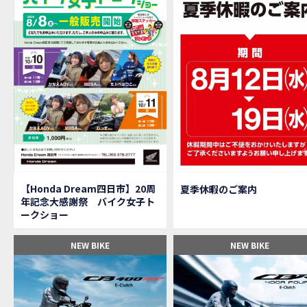
【M
MOVIE
大
NEW BIKE
【三重
MOVIE
【女
MOVIE
オイ
MOVIE
「
NEW BIKE
「
NEW BIKE
軽
NEW BIKE
【Ho
MOVIE
P
NEW BIKE
【バ
MOVIE
【Honda Dream四日市】20周
夏季休暇のご案内
【バ
MOVIE
年記念大感謝祭 バイク女子ト
【H
EVENT
ークショー
【CB
MOVIE
【カ
MOVIE
NEW BIKE
NEW BIKE
【新
MOVIE
【納
MOVIE
三重
MOVIE