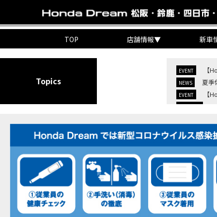
TOP
店舗情報
▼
新車
【H
EVENT
Topics
夏季
NEWS
【H
EVENT
C
NEW BIKE
C
NEW BIKE
【H
MOVIE
7/
EVENT
KO
EVENT
【三
MOVIE
“コ
EVENT
【ホ
MOVIE
【ホ
MOVIE
【ホン
MOVIE