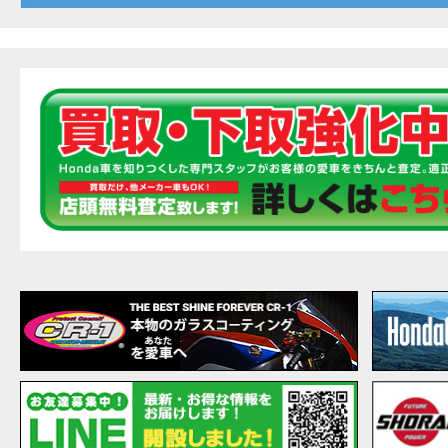
20
EVENT
【ホ
MOVIE
最新
MOVIE
【ホン
MOVIE
［三
EVENT
［三
EVENT
CAMPAIGN
［三
EVENT
【ホ
MOVIE
【ホ
MOVIE
CAMPAIGN
【ホ
MOVIE
【ホ
MOVIE
【ホ
MOVIE
こん
MOVIE
【新
MOVIE
【事
MOVIE
NEW BIKE
NEWS