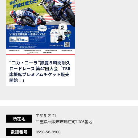
【新
MOVIE
【県
MOVIE
「
NEW BIKE
大
NEW BIKE
ク
NEW BIKE
「
NEW BIKE
「C
NEW BIKE
「
NEW BIKE
“コカ・コーラ”鈴鹿８時間耐久
「
NEW BIKE
ロードレース 第47回大会「TSR
【イ
EVENT
応援席プレミアムチケット販売
Ho
MOVIE
開始！」
「
NEW BIKE
「
NEW BIKE
「
NEW BIKE
「
NEW BIKE
〒515-2121
「
NEW BIKE
所在地
三重県松阪市市場庄町1286番地
「
NEW BIKE
電話番号
0598-56-9900
「C
NEW BIKE