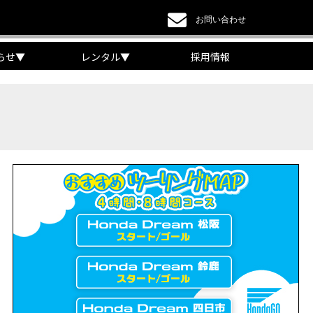
お問い合わせ
らせ
▼
レンタル
▼
採用情報
a DREAM】
EAM】【三重県】
チケット販売開始！」
リング【X-ADVオーナー目線】
 Edition Dual Clutch Transmission】