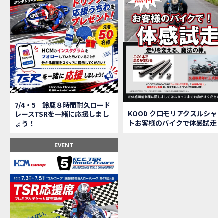
【鈴
MOVIE
全員
MOVIE
バイ
MOVIE
温泉
MOVIE
【梅
MOVIE
ＨＣ
MOVIE
ＨＣ
MOVIE
モト
MOVIE
Hon
MOVIE
7/4・5 鈴鹿８時間耐久ロード
Hon
MOVIE
KOOD クロモリアクスルシャ
レースTSRを一緒に応援しまし
トお客様のバイクで体感試走
ょう！
Hon
MOVIE
２月１２
EVENT
第6
EVENT
Ho
EVENT
Ho
MOVIE
N
NEW BIKE
N
NEW BIKE
Ho
MOVIE