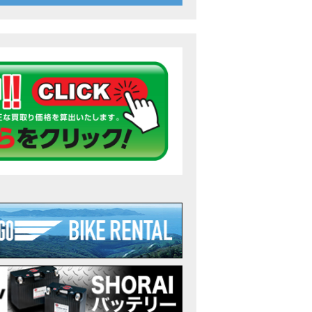
26年7月〜11月イベントのご案内
ンダ バイク】 ホンダドリーム鈴鹿の未公開シーン【モトベはつこ】
のアフリカツインどう？妹とHondaDreamのバイク全部見た結果｜Honda Sup
ダ バイク】「ボカロ文化」を知ろう ナビゲーションをスキップ 検索 作成 6 アバターの画像 三重県を巡る女性
重県下最大級のバイクイベント］2026MIE BIKE FES開催 情報2
重県下最大級のバイクイベント］2026MIE BIKE FES開催 情報１
免許取得サポートキャンペーン実施中！
重県下最大級のバイクイベント］2026MIE BIKE FES開催
ンダ バイク】【バイク女子】怖くて乗れなかったあの憧れバイク、ついに乗
ンダ バイク】バイクが動かなくなった…原因不明で入院します
Rebel 250 E-Clutch シリーズ 洋用品購入サポートキャンペーン
ンダ バイク】CB1000F 4台で三重県ツーリング！梅本まどかさん、MIISAさ
ンダ バイク】【GB350C S】梅本まどかさんと三重県ツーリング満喫しま
ンダドリーム新春初売り特別企画】のご紹介！！
なことある？！CB1000Fでツーリングイベントに参戦したのだが・・
車】CB1000Fで11時間ツーリングした素直なレビュー【モトブログ】Honda 
故寸前】200kmレッカー、そしてさらなる原因が判明し、修理代が膨れ上が
Dio Lite 新基準原付 販売中！