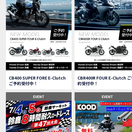
【速
MOVIE
【女
MOVIE
ス
NEW BIKE
【C
MOVIE
CAMPAIGN
【ア
MOVIE
【女
MOVIE
【C
MOVIE
【中
MOVIE
【鈴
MOVIE
CAMPAIGN
CB400 SUPER FORE E-Clutch
CBR400R FOUR E-Clutch 
【祝
MOVIE
ご予約受付中！
約受付中！
【シ
MOVIE
【ホ
EVENT
EVENT
MOVIE
【鈴
MOVIE
CL
MOVIE
【梅
MOVIE
憧れ
MOVIE