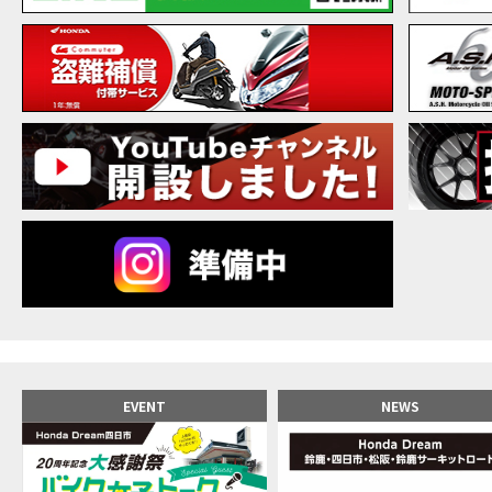
【バ
MOVIE
20
MOVIE
NEW BIKE
NEWS
【バ
MOVIE
【バ
MOVIE
【バ
MOVIE
新型ス
MOVIE
【世
MOVIE
【バ
MOVIE
【バ
MOVIE
【バ
MOVIE
おめ
MOVIE
【激
MOVIE
正統
MOVIE
EVENT
NEWS
女が
MOVIE
【福
MOVIE
大型
MOVIE