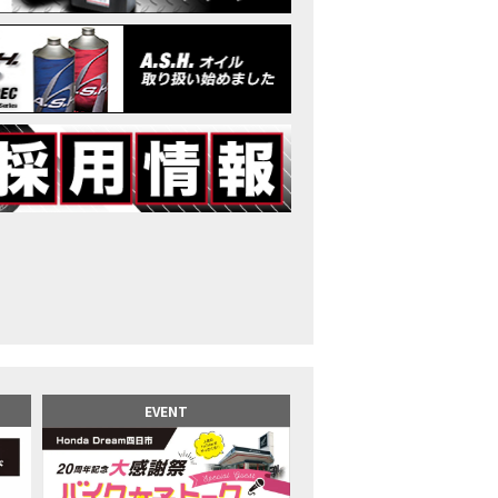
イク女子】高速道路走行中にバイクから異音が。レッカーされる事態になり
25X-ADV 最高の旅バイクで街乗りも最適！ADVが20台でツーリングしました｜Hond
CB1000F販売中！！
イク女子】ごめんなさい。大切なツーリングでやらかしてしまった…
イク女子】下道444kmぶっ通しで走った結果がヤバかった
イク女子】最安！三重→東京〇〇〇円で行けちゃった
ーパーカブ110レビュー！C125 CT125で女子ツーリング 最高！Honda Super C
界一の燃費Super cub】給油せずにどこまで行けるかやってみたら大変なこ
イク女子の挑戦】世界一の最強バイクでついにやります。
イク女子】この動画を見たらイライラするかもしれません。ごめんなさい。
イク用ドラレコ】センサーで感知！駐車場でバイクの周りを…
でたい人生初バイク納車！スタッフがまさかの対応…
カワ女子登場】バイク女子はツーリング中も〇〇が大好き♡
派NC750X！大型二輪教習から10年目の素直な感想|Honda NC750X DCT
EVENT
乗るバイクじゃない？低身長女が検証します
井1泊ツーリング】バイク女子、仲悪いって本当？
ツアラー！Gold Wing Tour 50th ANNIVWRSARYは女性ライダーでもツーリ