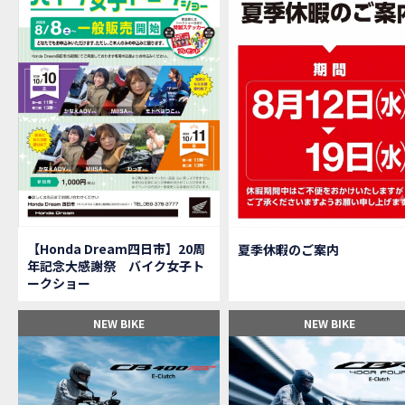
【M
MOVIE
大
NEW BIKE
【三重
MOVIE
【女
MOVIE
オイ
MOVIE
「
NEW BIKE
「
NEW BIKE
軽
NEW BIKE
【Ho
MOVIE
P
NEW BIKE
【バ
MOVIE
【Honda Dream四日市】20周
夏季休暇のご案内
【バ
MOVIE
年記念大感謝祭 バイク女子ト
【H
EVENT
ークショー
【CB
MOVIE
【カ
MOVIE
NEW BIKE
NEW BIKE
【新
MOVIE
【納
MOVIE
三重
MOVIE