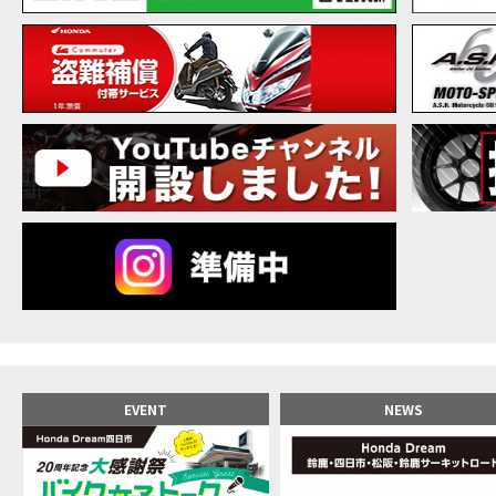
【バ
MOVIE
20
MOVIE
NEW BIKE
NEWS
【バ
MOVIE
【バ
MOVIE
【バ
MOVIE
新型ス
MOVIE
【世
MOVIE
【バ
MOVIE
【バ
MOVIE
【バ
MOVIE
おめ
MOVIE
【激
MOVIE
正統
MOVIE
EVENT
NEWS
女が
MOVIE
【福
MOVIE
大型
MOVIE