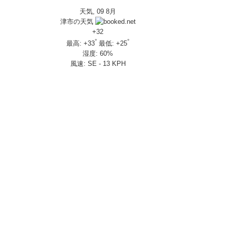
天気, 09 8月
IVERSARY」を 受注期間限定で発売
津市の天気
650R E-Clutch
+
32
°
°
最高:
+
33
最低:
+
25
湿度:
60%
部変更し発売
風速:
SE - 13 KPH
し発売
さんの人気を探ってきましたスペシャル！！メチャクチャ楽しかったです❤
ざいました！
楽しみ方|Honda supercub
 X-ADV
トロール