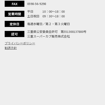
大
NEW BIKE
FAX
0598-56-9298
よ
NEW BIKE
平日 10：00〜18：00
N
営業時間
NEW BIKE
土日祝日 09：30〜18：00
フ
NEW BIKE
定休日
毎週水曜日／第２・第３火曜日
国内
NEWS
「
三重県公安委員会許可 第551300137800号
NEW BIKE
認可
三重スーパーカブ販売株式会社
プライバシーポリシー
勧誘方針