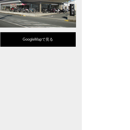
型クルーザーモデル「Rebel 1100」を新発売!!
りスポーティーなイメージを強化『CBR650R』を発表!
eo Sports Caféシリーズのミドルクラスモデル『CB650R』を発表！
ルモデルチェンジした 新型「PCX」「PCX160」「PCX e:HEV」を発表!
販売を予定するグローバルモデルがHondaバイクWebサイトで公開されまし
CRF250L」「CRF250 RALLY」をフルモデルチェンジし発表！
GoogleMapで見る