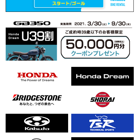
erCub
ライダーの4日間！ポケふた全制覇ツーリング Honda CB1000F
ります！
んと一日笑った【ポケふた】Honda
した！ポケふた探し第1弾【モトブログ】
CB
った結果