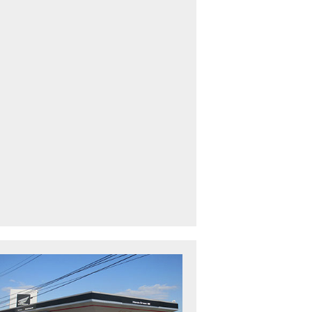
車中古車多数】三重県でバイクを探すなら！HondaDream松阪【ホンダ二輪
下最大規模】三重県でバイクを探すなら！HondaDream鈴鹿【ホンダ二輪車
CBR400R」「400X」の仕様 を一部変更し発売!
型プレミアムツアラー「Gold Wing」 シリーズのカラーバリエーション を一
ルーザーモデル 「Rebel 250 S Edition」 に新色を追加し発表！
CT125・ハンターカブ」 に新色を追加し発売！
B1100 EX Final Edition」「CB1100 RS Final Edition」を発売
モンキー125」に5速トランスミッションを採用した新エンジンを搭載し発売
スーパーカブ C125」に環境性能を向上させた新エンジンを搭載し発売！
ベントレポート】2021年 7月25日 敦賀ツーリング
ndaDream鈴鹿 オフロードスクール紹介
ADV150」に受注期間限定のカラーリングを設定し発売！
GB350」「GB350 S」新型ロードスポーツモデル GB350・GB350 S を発売！
フォルツァ」軽二輪スクーター フォルツァ をモデルチェンジし発売！
X-ADV」大型クロスオーバーモデル X-ADV をフルモデルチェンジし発売！
CB1000R」のヘッドライト等の外観デザインやカラーリングの変更など熟成
NC750X」大型スポーツモデル NC750X をフルモデルチェンジし発売！
B1300 SUPER FOUR」「CB1300 SUPER BOL D’OR」ならびに「CB1300 SUPER FOUR SP」「C