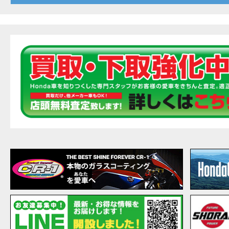
20
EVENT
【ホ
MOVIE
最新
MOVIE
【ホン
MOVIE
［三
EVENT
［三
EVENT
CAMPAIGN
［三
EVENT
【ホ
MOVIE
【ホ
MOVIE
CAMPAIGN
【ホ
MOVIE
【ホ
MOVIE
【ホ
MOVIE
こん
MOVIE
【新
MOVIE
【事
MOVIE
NEW BIKE
NEWS