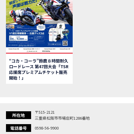
【新
MOVIE
【県
MOVIE
「
NEW BIKE
大
NEW BIKE
ク
NEW BIKE
「
NEW BIKE
「C
NEW BIKE
「
NEW BIKE
“コカ・コーラ”鈴鹿８時間耐久
「
NEW BIKE
ロードレース 第47回大会「TSR
【イ
EVENT
応援席プレミアムチケット販売
Ho
MOVIE
開始！」
「
NEW BIKE
「
NEW BIKE
「
NEW BIKE
「
NEW BIKE
〒515-2121
「
NEW BIKE
所在地
三重県松阪市市場庄町1286番地
「
NEW BIKE
電話番号
0598-56-9900
「C
NEW BIKE