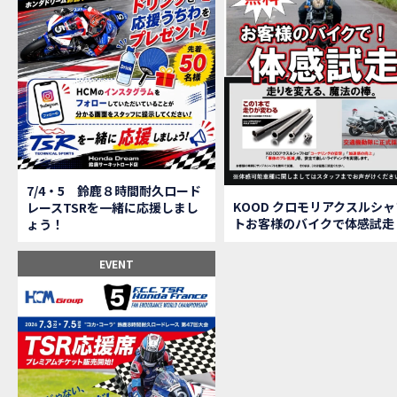
【鈴
MOVIE
全員
MOVIE
バイ
MOVIE
温泉
MOVIE
【梅
MOVIE
ＨＣ
MOVIE
ＨＣ
MOVIE
モト
MOVIE
Hon
MOVIE
7/4・5 鈴鹿８時間耐久ロード
Hon
MOVIE
KOOD クロモリアクスルシャ
レースTSRを一緒に応援しまし
トお客様のバイクで体感試走
ょう！
Hon
MOVIE
２月１２
EVENT
第6
EVENT
Ho
EVENT
Ho
MOVIE
N
NEW BIKE
N
NEW BIKE
Ho
MOVIE