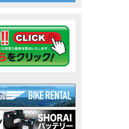
26年7月〜11月イベントのご案内
ンダ バイク】 ホンダドリーム鈴鹿の未公開シーン【モトベはつこ】
のアフリカツインどう？妹とHondaDreamのバイク全部見た結果｜Honda Sup
ダ バイク】「ボカロ文化」を知ろう ナビゲーションをスキップ 検索 作成 6 アバターの画像 三重県を巡る女性
重県下最大級のバイクイベント］2026MIE BIKE FES開催 情報2
重県下最大級のバイクイベント］2026MIE BIKE FES開催 情報１
免許取得サポートキャンペーン実施中！
重県下最大級のバイクイベント］2026MIE BIKE FES開催
ンダ バイク】【バイク女子】怖くて乗れなかったあの憧れバイク、ついに乗
ンダ バイク】バイクが動かなくなった…原因不明で入院します
Rebel 250 E-Clutch シリーズ 洋用品購入サポートキャンペーン
ンダ バイク】CB1000F 4台で三重県ツーリング！梅本まどかさん、MIISAさ
ンダ バイク】【GB350C S】梅本まどかさんと三重県ツーリング満喫しま
ンダドリーム新春初売り特別企画】のご紹介！！
なことある？！CB1000Fでツーリングイベントに参戦したのだが・・
車】CB1000Fで11時間ツーリングした素直なレビュー【モトブログ】Honda 
故寸前】200kmレッカー、そしてさらなる原因が判明し、修理代が膨れ上が
Dio Lite 新基準原付 販売中！