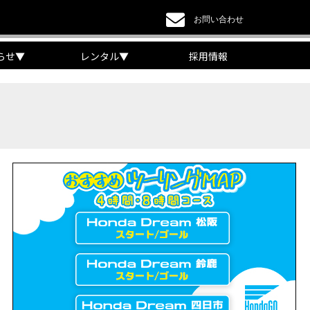
お問い合わせ
らせ
▼
レンタル
▼
採用情報
a DREAM】
EAM】【三重県】
チケット販売開始！」
リング【X-ADVオーナー目線】
 Edition Dual Clutch Transmission】