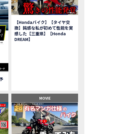
報】2025年モデルHonda X-ADV契約しました！新型のどこが凄いかチェッ
子ツーリング】秋の女子ツーリングin鳥羽・伊勢 【Honda Dream 松阪】
ーパーカブFinal Edition/HELLP KITTY在庫車あります！
【Hondaバイク】【タイヤ交
BR1000RR-R】スーパースポーツバイクで三重県の新スポットを巡る女子ツーリング|Honda
換】鈍感な私が初めて性能を実
三重県下 Honda Dreamにてレンタルバイクキャンペーン実施中💫
感した【三重県】【Honda
フリカツイン】憧れの大型バイクで1泊2日マスツーリング｜三重県〜静岡県｜Honda C
DREAM】
子ツーリング】穴場スポット満載！三重の美味しいもの・パワースポット！【Hon
BR600RR】憧れのSSバイクで女子ツーリング|三重県 松阪スタート！Honda Rebe
級レベル】スクーター乗りの女性ライダーがライティングスクールに潜入【HMS】H
鹿サーキット】ホンダモーターサイクリストスクールを体験してきました【
【買取強化中】乗らないバイクはHonda Dreamへ！
ご予
】Honda CL500納車「かなえさんバイク売れました！」連絡があり行ってき
ンガーソングライター茉ひるさんご来店】ホンダドリーム四日市
ンダドリーム鈴鹿サーキットロード】オープン当日イベントレポ！
MOVIE
鹿サーキットに近い！】ホンダドリーム鈴鹿サーキットロードOPEN！ #茉ひ
500売却！X-ADVオーナーの素直な理由。〇〇で納得の買取してもらいました|Hond
本まどかさんコラボ】CIVIC TYPE R♪スタッフオススメの鈴鹿ドライブへ！
の大型バイク試乗！4輪走行は驚きの…【Honda GoldWing AfricaTwin