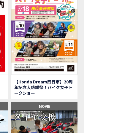
onkey125】初めてモンキー！意外な◯◯へ行って来た【三重ホンダヒート】
型ツアラー「Gold Wing Tour」と特別仕様の 「Gold Wing Tour 50th ANN
県】女性ライダーツーリングを満喫しました｜CB1000HORNET CB750HORNET CB
子ツーの実態】恥ずかしいけど、暴露しました。
ル交換に行ったつもりが…まさかの大出費！？
CRF250 RALLY」「CRF250 RALLY＜s＞」の カラーリング設定と仕様を一
CRF250L」「CRF250L＜s＞」のカラーリング設定と 仕様を一部変更し発売
二輪スーパースポーツモデル「CBR250RR」の カラーバリエーションを変更
nda Dream鈴鹿】20周年記念・大感謝祭イベント 大人気バイク女子が大集合・・Honda Dream
ROJECT BIG1 Final Edition CB 1300在庫車あります！
イク女子】急遽、愛車とお別れ…ついにあのバイクに乗れた
【Honda Dream四日市】20周
イク女子】オイル交換だけのつもりが、まさかのアレを交換することに！？
年記念大感謝祭！バイク女子ト
onda Dream 鈴鹿２０周年記念大感謝祭】 多くの方のご来店ありがとうご
ークショー
650R E-Clutch】X-ADVでDCTに5年乗った私が素直にレビュー｜Honda X-ADV
ブでアクセル全開】女性ライダーで耐久レース参戦！レースだけじゃないサーキットの
MOVIE
型X-ADV】最初のカスタムはこれ！ガラスコーティングもしちゃいました|Honda
車】新型X-ADV初走行！3台乗り継いだ私の素直な感想｜DCT クルーズコン
県下 Honda Dream4店舗にて新春キャンペーンを開催