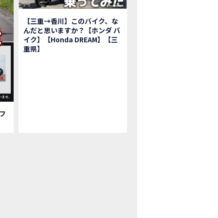
鹿ツインサーキット】バイク＆クルマ夢のコラボイベント！「HCM２＆４サ
初対面！バイク女子6人がツーリング行ったらwww
【三重→香川】このバイク、な
ク女子6人でツーリング行った結果ww！後編
んだと思いますか？【ホンダ バ
1泊。いつもソロの女性ライダー、大人のマスツーリングへついていった【三重〜長
イク】【Honda DREAM】【三
重県】
本まどかさんコラボ】CIVIC TYPE R♪ スタッフオススメの鈴鹿ドライブへ
Ｍ２＆４サーキットフェス2023 紹介動画②
Ｍ２＆４サーキットフェス2023 紹介動画①
ベはつこさんコラボ動画
da Dream 四日市のご紹介
da Dream 鈴鹿のご紹介
フ
da Dream 松阪のご紹介
日 牡蠣ツーリングフォトギャラリー
回オフロードスクールフォトギャラリー
nda Dream鈴鹿・松阪・四日市 ３店舗合同周年祭フォトギャラリー
nda Dream鈴鹿・松阪・四日市 ３店舗合同周年祭レポート
EW BIKE「HAWK 11」新型ロードスポーツモデル HAWK 11を発売！
EW BIKE「ダックス125」新型レジャーバイク ダックス125を発売！
nda Dream 鈴鹿 オフロードスクール紹介