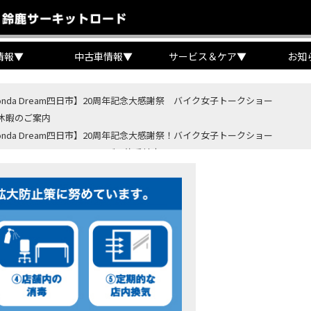
情報
▼
中古車情報
▼
サービス＆ケア
▼
お知
onda Dream四日市】20周年記念大感謝祭 バイク女子トークショー
休暇のご案内
onda Dream四日市】20周年記念大感謝祭！バイク女子トークショー
B400 SUPER FORE E-Clutchご予約受付中！
BR400R FOUR E-Clutch ご予約受付中！
ondaバイク】【タイヤ交換】鈍感な私が初めて性能を実感した【三重県】【Hond
4・5 鈴鹿８時間耐久ロードレースTSRを一緒に応援しましょう！
OD クロモリアクスルシャフトお客様のバイクで体感試走
重→香川】このバイク、なんだと思いますか？【ホンダ バイク】【Honda DR
カ・コーラ”鈴鹿８時間耐久ロードレース 第47回大会「TSR応援席プレミアム
ンダ バイク】バイクを長持ちさせる洗車を教えてもらった【プロの裏ワザ】
ンダ バイク】CRF1100L Africa Twinは女性ライダーでも快適か？四国ツー
ダ バイク】DCTが搭載しているバイクに試乗したんだけどなめてました・・【Rebel 1100 S