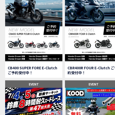
【速
MOVIE
【女
MOVIE
ス
NEW BIKE
【C
MOVIE
CAMPAIGN
【ア
MOVIE
【女
MOVIE
【C
MOVIE
【中
MOVIE
【鈴
MOVIE
CAMPAIGN
CB400 SUPER FORE E-Clutch
CBR400R FOUR E-Clutch 
【祝
MOVIE
ご予約受付中！
約受付中！
【シ
MOVIE
【ホ
EVENT
EVENT
MOVIE
【鈴
MOVIE
CL
MOVIE
【梅
MOVIE
憧れ
MOVIE