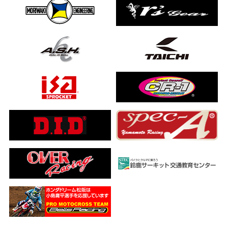
ました…
a ADV160
ub(JA59)
とになりました
【バイク女子ツーリング】
ングを楽しめるのか検証してみた｜Honda ゴールドウイング