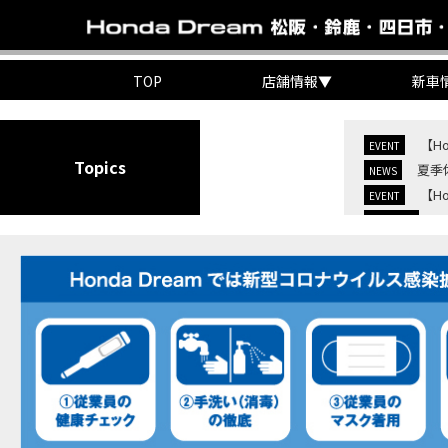
TOP
店舗情報
▼
新車
【H
EVENT
Topics
夏季
NEWS
【H
EVENT
C
NEW BIKE
C
NEW BIKE
【H
MOVIE
7/
EVENT
KO
EVENT
【三
MOVIE
“コ
EVENT
【ホ
MOVIE
【ホ
MOVIE
【ホン
MOVIE