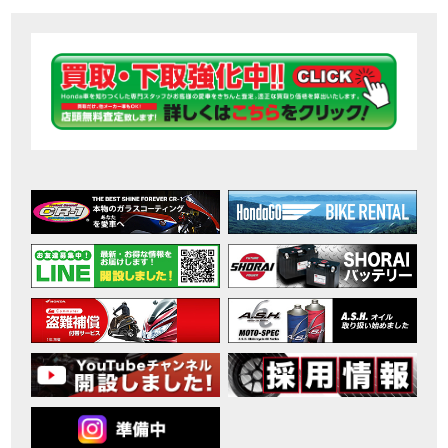
【ホンダ バイク】DCTが搭載しているバイクに試乗したんだけどなめてました・・【Rebel 1100 S Edition Dual Clutch Transmission】
MOVIE
2026年7月〜11月イベントのご案内
EVENT
【ホンダ バイク】 ホンダドリーム鈴鹿の未公開シーン【モトベはつこ】
MOVIE
最新のアフリカツインどう？妹とHondaDreamのバイク全部見た結果｜Honda SuperCub
MOVIE
【ホンダ バイク】「ボカロ文化」を知ろう ナビゲーションをスキップ 検索 作成 6 アバターの画像 三重県を巡る女性ライダーの4日間！ポケふた全制覇ツーリング Honda CB1000F
MOVIE
［三重県下最大級のバイクイベント］2026MIE BIKE FES開催 情報2
EVENT
［三重県下最大級のバイクイベント］2026MIE BIKE FES開催 情報１
EVENT
免許取得サポートキャンペーン実施中！
CAMPAIGN
［三重県下最大級のバイクイベント］2026MIE BIKE FES開催
EVENT
【ホンダ バイク】【バイク女子】怖くて乗れなかったあの憧れバイク、ついに乗ります！
MOVIE
【ホンダ バイク】バイクが動かなくなった…原因不明で入院します
MOVIE
Rebel 250 E-Clutch シリーズ 洋用品購入サポートキャンペーン
CAMPAIGN
【ホンダ バイク】CB1000F 4台で三重県ツーリング！梅本まどかさん、MIISAさんと一日笑った【ポケふた】Honda
MOVIE
【ホンダ バイク】【GB350C S】梅本まどかさんと三重県ツーリング満喫しました！ポケふた探し第1弾【モトブログ】
MOVIE
【ホンダドリーム新春初売り特別企画】のご紹介！！
MOVIE
こんなことある？！CB1000Fでツーリングイベントに参戦したのだが・・
MOVIE
【新車】CB1000Fで11時間ツーリングした素直なレビュー【モトブログ】Honda CB
MOVIE