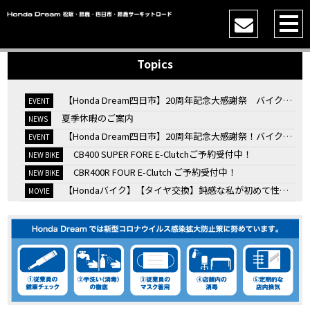
Topics
【Honda Dream四日市】20周年記念大感謝祭 バイク女子トークショー
EVENT
夏季休暇のご案内
NEWS
【Honda Dream四日市】20周年記念大感謝祭！バイク女子トークショー
EVENT
CB400 SUPER FORE E-Clutchご予約受付中！
NEW BIKE
CBR400R FOUR E-Clutch ご予約受付中！
NEW BIKE
【Hondaバイク】【タイヤ交換】鈍感な私が初めて性能を実感した【三重県】【Honda DREAM】
MOVIE
7/4・5 鈴鹿８時間耐久ロードレースTSRを一緒に応援しましょう！
EVENT
KOOD クロモリアクスルシャフトお客様のバイクで体感試走
EVENT
【三重→香川】このバイク、なんだと思いますか？【ホンダ バイク】【Honda DREAM】【三重県】
MOVIE
“コカ・コーラ”鈴鹿８時間耐久ロードレース 第47回大会「TSR応援席プレミアムチケット販売開始！」
EVENT
【ホンダ バイク】バイクを長持ちさせる洗車を教えてもらった【プロの裏ワザ】
MOVIE
【ホンダ バイク】CRF1100L Africa Twinは女性ライダーでも快適か？四国ツーリング【X-ADVオーナー目線】
MOVIE