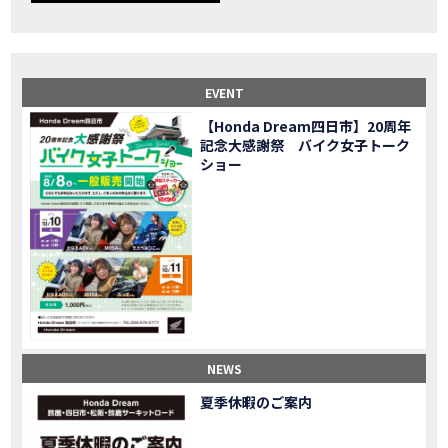
【事故寸前】200kmレッカー、そしてさらなる原因が判明し、修理代が膨れ上がった結果
MOVIE
Dio Lite 新基準原付 販売中！
NEW BIKE
NEWS
【バイク女子】高速道路走行中にバイクから異音が。レッカーされる事態になりました…
MOVIE
2025X-ADV 最高の旅バイクで街乗りも最適！ADVが20台でツーリングしました｜Honda ADV160
MOVIE
EVENT
CB1000F販売中！！
NEW BIKE
NEWS
【Honda Dream四日市】20周年
【バイク女子】ごめんなさい。大切なツーリングでやらかしてしまった…
MOVIE
記念大感謝祭 バイク女子トーク
【バイク女子】下道444kmぶっ通しで走った結果がヤバかった
MOVIE
ショー
【バイク女子】最安！三重→東京〇〇〇円で行けちゃった
MOVIE
新型スーパーカブ110レビュー！C125 CT125で女子ツーリング 最高！Honda Super Cub(JA59)
MOVIE
【世界一の燃費Super cub】給油せずにどこまで行けるかやってみたら大変なことになりました
MOVIE
【バイク女子の挑戦】世界一の最強バイクでついにやります。
MOVIE
【バイク女子】この動画を見たらイライラするかもしれません。ごめんなさい。
MOVIE
【バイク用ドラレコ】センサーで感知！駐車場でバイクの周りを…
MOVIE
おめでたい人生初バイク納車！スタッフがまさかの対応…
MOVIE
【激カワ女子登場】バイク女子はツーリング中も〇〇が大好き♡
MOVIE
NEWS
正統派NC750X！大型二輪教習から10年目の素直な感想|Honda NC750X DCT【バイク女子ツーリング】
MOVIE
夏季休暇のご案内
女が乗るバイクじゃない？低身長女が検証します
MOVIE
【福井1泊ツーリング】バイク女子、仲悪いって本当？
MOVIE