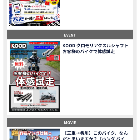
Honda Dream鈴鹿・松阪・四日市 ３店舗合同周年祭レポート
MOVIE
NEW BIKE「HAWK 11」新型ロードスポーツモデル HAWK 11を発売！
NEW BIKE
NEW BIKE「ダックス125」新型レジャーバイク ダックス125を発売！
NEW BIKE
Honda Dream 鈴鹿 オフロードスクール紹介
MOVIE
【新車中古車多数】三重県でバイクを探すなら！HondaDream松阪【ホンダ二輪車専門店】
MOVIE
EVENT
【県下最大規模】三重県でバイクを探すなら！HondaDream鈴鹿【ホンダ二輪車専門店】
MOVIE
KOOD クロモリアクスルシャフト
「CBR400R」「400X」の仕様 を一部変更し発売!
お客様のバイクで体感試走
NEW BIKE
大型プレミアムツアラー「Gold Wing」 シリーズのカラーバリエーション を一部変更し発売!
NEW BIKE
クルーザーモデル 「Rebel 250 S Edition」 に新色を追加し発表！
NEW BIKE
「CT125・ハンターカブ」 に新色を追加し発売！
NEW BIKE
「CB1100 EX Final Edition」「CB1100 RS Final Edition」を発売
NEW BIKE
「モンキー125」に5速トランスミッションを採用した新エンジンを搭載し発売！
NEW BIKE
「スーパーカブ C125」に環境性能を向上させた新エンジンを搭載し発売！
NEW BIKE
【イベントレポート】2021年 7月25日 敦賀ツーリング
EVENT
HondaDream鈴鹿 オフロードスクール紹介
MOVIE
MOVIE
「ADV150」に受注期間限定のカラーリングを設定し発売！
NEW BIKE
「GB350」「GB350 S」新型ロードスポーツモデル GB350・GB350 S を発売！
NEW BIKE
【三重→香川】このバイク、なん
だと思いますか？【ホンダ バイ
「フォルツァ」軽二輪スクーター フォルツァ をモデルチェンジし発売！
NEW BIKE