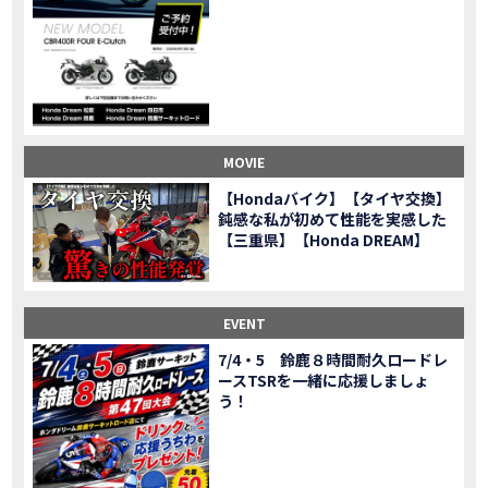
CL500売却！X-ADVオーナーの素直な理由。〇〇で納得の買取してもらいました|Honda X-ADV
MOVIE
【梅本まどかさんコラボ】CIVIC TYPE R♪スタッフオススメの鈴鹿ドライブへ！【後編】
MOVIE
憧れの大型バイク試乗！4輪走行は驚きの…【Honda GoldWing AfricaTwin】試乗会in鈴鹿ツインサーキット
MOVIE
【鈴鹿ツインサーキット】バイク＆クルマ夢のコラボイベント！「HCM２＆４サーキットフェス」レポ
MOVIE
全員初対面！バイク女子6人がツーリング行ったらwww
MOVIE
バイク女子6人でツーリング行った結果ww！後編
MOVIE
MOVIE
温泉1泊。いつもソロの女性ライダー、大人のマスツーリングへついていった【三重〜長野•茶臼山高原経由】Honda CL500
MOVIE
【Hondaバイク】【タイヤ交換】
【梅本まどかさんコラボ】CIVIC TYPE R♪ スタッフオススメの鈴鹿ドライブへ！【前編】
MOVIE
鈍感な私が初めて性能を実感した
ＨＣＭ２＆４サーキットフェス2023 紹介動画②
【三重県】【Honda DREAM】
MOVIE
ＨＣＭ２＆４サーキットフェス2023 紹介動画①
MOVIE
モトベはつこさんコラボ動画
MOVIE
Honda Dream 四日市のご紹介
EVENT
MOVIE
Honda Dream 鈴鹿のご紹介
MOVIE
7/4・5 鈴鹿８時間耐久ロードレ
ースTSRを一緒に応援しましょ
Honda Dream 松阪のご紹介
MOVIE
う！
２月１２日 牡蠣ツーリングフォトギャラリー
第6回オフロードスクールフォトギャラリー
EVENT
Honda Dream鈴鹿・松阪・四日市 ３店舗合同周年祭フォトギャラリー
EVENT