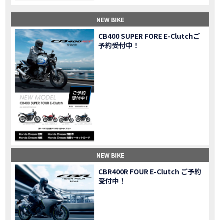
【納車】新型X-ADV初走行！3台乗り継いだ私の素直な感想｜DCT クルーズコントロール
MOVIE
NEW BIKE
三重県下 Honda Dream4店舗にて新春キャンペーンを開催
MOVIE
【速報】2025年モデルHonda X-ADV契約しました！新型のどこが凄いかチェックしてきた！
MOVIE
CB400 SUPER FORE E-Clutchご
予約受付中！
【女子ツーリング】秋の女子ツーリングin鳥羽・伊勢 【Honda Dream 松阪】
MOVIE
スーパーカブFinal Edition/HELLP KITTY在庫車あります！
NEW BIKE
【CBR1000RR-R】スーパースポーツバイクで三重県の新スポットを巡る女子ツーリング|Honda CBR1000RRR Rebel1100 500 250
MOVIE
三重県下 Honda Dreamにてレンタルバイクキャンペーン実施中💫
CAMPAIGN
【アフリカツイン】憧れの大型バイクで1泊2日マスツーリング｜三重県〜静岡県｜Honda CL500 AfricaTwin
MOVIE
【女子ツーリング】穴場スポット満載！三重の美味しいもの・パワースポット！【Honda Dream 松阪】
MOVIE
【CBR600RR】憧れのSSバイクで女子ツーリング|三重県 松阪スタート！Honda Rebel250•500
MOVIE
【中級レベル】スクーター乗りの女性ライダーがライティングスクールに潜入【HMS】Honda 400X
MOVIE
【鈴鹿サーキット】ホンダモーターサイクリストスクールを体験してきました【バイク女子】
MOVIE
NEW BIKE
【買取強化中】乗らないバイクはHonda Dreamへ！
CAMPAIGN
CBR400R FOUR E-Clutch ご予約
【祝】Honda CL500納車「かなえさんバイク売れました！」連絡があり行ってきました
MOVIE
受付中！
【シンガーソングライター茉ひるさんご来店】ホンダドリーム四日市
MOVIE
【ホンダドリーム鈴鹿サーキットロード】オープン当日イベントレポ！
MOVIE
【鈴鹿サーキットに近い！】ホンダドリーム鈴鹿サーキットロードOPEN！ #茉ひる
MOVIE