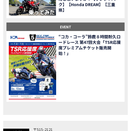
ク】【Honda DREAM】【三重
「X-ADV」大型クロスオーバーモデル X-ADV をフルモデルチェンジし発売！
NEW BIKE
県】
「CB1000R」のヘッドライト等の外観デザインやカラーリングの変更など熟成を図り発売！
NEW BIKE
「NC750X」大型スポーツモデル NC750X をフルモデルチェンジし発売！
NEW BIKE
EVENT
「CB1300 SUPER FOUR」「CB1300 SUPER BOL D’OR」ならびに「CB1300 SUPER FOUR SP」「CB1300 SUPER BOL D’OR SP」に先進の電子制御デバイスを採用し発売！
NEW BIKE
“コカ・コーラ”鈴鹿８時間耐久ロ
大型クルーザーモデル「Rebel 1100」を新発売!!
NEW BIKE
ードレース 第47回大会「TSR応援
よりスポーティーなイメージを強化『CBR650R』を発表!
NEW BIKE
席プレミアムチケット販売開
Neo Sports Caféシリーズのミドルクラスモデル『CB650R』を発表！
始！」
NEW BIKE
フルモデルチェンジした 新型「PCX」「PCX160」「PCX e:HEV」を発表!
NEW BIKE
国内販売を予定するグローバルモデルがHondaバイクWebサイトで公開されました！
NEWS
「CRF250L」「CRF250 RALLY」をフルモデルチェンジし発表！
NEW BIKE
〒515-2121