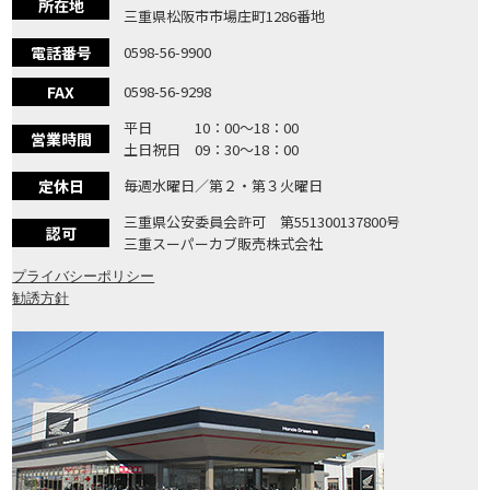
所在地
三重県松阪市市場庄町1286番地
電話番号
0598-56-9900
FAX
0598-56-9298
平日 10：00〜18：00
営業時間
土日祝日 09：30〜18：00
定休日
毎週水曜日／第２・第３火曜日
三重県公安委員会許可 第551300137800号
認可
三重スーパーカブ販売株式会社
プライバシーポリシー
勧誘方針