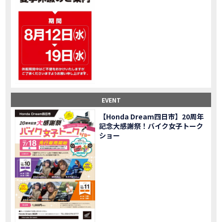
大型ツアラー！Gold Wing Tour 50th ANNIVWRSARYは女性ライダーでもツーリングを楽しめるのか検証してみた｜Honda ゴールドウイング
MOVIE
【Monkey125】初めてモンキー！意外な◯◯へ行って来た【三重ホンダヒート】
MOVIE
大型ツアラー「Gold Wing Tour」と特別仕様の 「Gold Wing Tour 50th ANNIVERSARY」を 受注期間限定で発売
NEW BIKE
【三重県】女性ライダーツーリングを満喫しました｜CB1000HORNET CB750HORNET CB650R E-Clutch
MOVIE
【女子ツーの実態】恥ずかしいけど、暴露しました。
MOVIE
オイル交換に行ったつもりが…まさかの大出費！？
MOVIE
「CRF250 RALLY」「CRF250 RALLY＜s＞」の カラーリング設定と仕様を一部変更し発売
NEW BIKE
EVENT
「CRF250L」「CRF250L＜s＞」のカラーリング設定と 仕様を一部変更し発売
NEW BIKE
軽二輪スーパースポーツモデル「CBR250RR」の カラーバリエーションを変更し発売
NEW BIKE
【Honda Dream四日市】20周年
記念大感謝祭！バイク女子トーク
【Honda Dream鈴鹿】20周年記念・大感謝祭イベント 大人気バイク女子が大集合・・Honda Dreamさんの人気を探ってきましたスペシャル！！メチャクチャ楽しかったです❤
MOVIE
ショー
PROJECT BIG1 Final Edition CB 1300在庫車あります！
NEW BIKE
【バイク女子】急遽、愛車とお別れ…ついにあのバイクに乗れた
MOVIE
【バイク女子】オイル交換だけのつもりが、まさかのアレを交換することに！？
MOVIE
【Honda Dream 鈴鹿２０周年記念大感謝祭】 多くの方のご来店ありがとうございました！
EVENT
【CB650R E-Clutch】X-ADVでDCTに5年乗った私が素直にレビュー｜Honda X-ADV
MOVIE
【カブでアクセル全開】女性ライダーで耐久レース参戦！レースだけじゃないサーキットの楽しみ方|Honda supercub
MOVIE
【新型X-ADV】最初のカスタムはこれ！ガラスコーティングもしちゃいました|Honda X-ADV
MOVIE