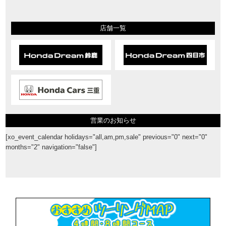
店舗一覧
営業のお知らせ
[xo_event_calendar holidays="all,am,pm,sale" previous="0" next="0"
months="2" navigation="false"]