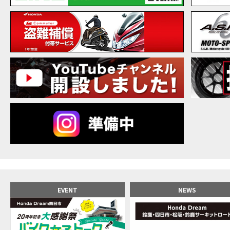
【バ
MOVIE
20
MOVIE
NEW BIKE
NEWS
【バ
MOVIE
【バ
MOVIE
【バ
MOVIE
新型ス
MOVIE
【世
MOVIE
【バ
MOVIE
【バ
MOVIE
【バ
MOVIE
おめ
MOVIE
【激
MOVIE
正統
MOVIE
EVENT
NEWS
女が
MOVIE
【福
MOVIE
大型
MOVIE