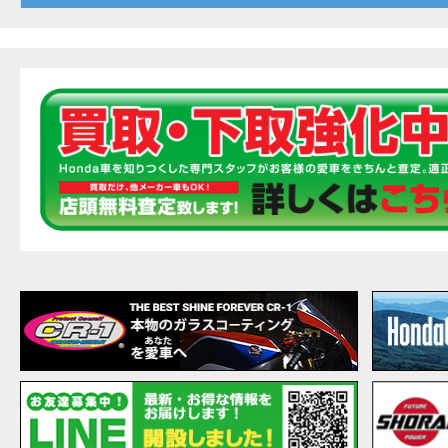
20
EVENT
【ホ
MOVIE
最新
MOVIE
【ホン
MOVIE
［三
EVENT
［三
EVENT
CAMPAIGN
［三
EVENT
【ホ
MOVIE
【ホ
MOVIE
CAMPAIGN
【ホ
MOVIE
【ホ
MOVIE
【ホ
MOVIE
こん
MOVIE
【新
MOVIE
【事
MOVIE
NEW BIKE
NEWS