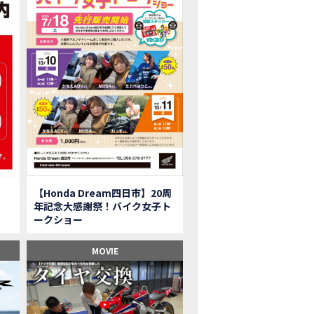
onkey125】初めてモンキー！意外な◯◯へ行って来た【三重ホンダヒート】
型ツアラー「Gold Wing Tour」と特別仕様の 「Gold Wing Tour 50th ANN
県】女性ライダーツーリングを満喫しました｜CB1000HORNET CB750HORNET CB
子ツーの実態】恥ずかしいけど、暴露しました。
ル交換に行ったつもりが…まさかの大出費！？
CRF250 RALLY」「CRF250 RALLY＜s＞」の カラーリング設定と仕様を一
CRF250L」「CRF250L＜s＞」のカラーリング設定と 仕様を一部変更し発売
二輪スーパースポーツモデル「CBR250RR」の カラーバリエーションを変更
nda Dream鈴鹿】20周年記念・大感謝祭イベント 大人気バイク女子が大集合・・Honda Dream
ROJECT BIG1 Final Edition CB 1300在庫車あります！
イク女子】急遽、愛車とお別れ…ついにあのバイクに乗れた
【Honda Dream四日市】20周
イク女子】オイル交換だけのつもりが、まさかのアレを交換することに！？
年記念大感謝祭！バイク女子ト
onda Dream 鈴鹿２０周年記念大感謝祭】 多くの方のご来店ありがとうご
ークショー
650R E-Clutch】X-ADVでDCTに5年乗った私が素直にレビュー｜Honda X-ADV
ブでアクセル全開】女性ライダーで耐久レース参戦！レースだけじゃないサーキットの
MOVIE
型X-ADV】最初のカスタムはこれ！ガラスコーティングもしちゃいました|Honda
車】新型X-ADV初走行！3台乗り継いだ私の素直な感想｜DCT クルーズコン
県下 Honda Dream4店舗にて新春キャンペーンを開催