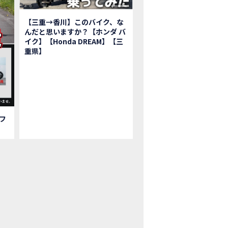
鹿ツインサーキット】バイク＆クルマ夢のコラボイベント！「HCM２＆４サ
初対面！バイク女子6人がツーリング行ったらwww
【三重→香川】このバイク、な
ク女子6人でツーリング行った結果ww！後編
んだと思いますか？【ホンダ バ
1泊。いつもソロの女性ライダー、大人のマスツーリングへついていった【三重〜長
イク】【Honda DREAM】【三
重県】
本まどかさんコラボ】CIVIC TYPE R♪ スタッフオススメの鈴鹿ドライブへ
Ｍ２＆４サーキットフェス2023 紹介動画②
Ｍ２＆４サーキットフェス2023 紹介動画①
ベはつこさんコラボ動画
da Dream 四日市のご紹介
da Dream 鈴鹿のご紹介
フ
da Dream 松阪のご紹介
日 牡蠣ツーリングフォトギャラリー
回オフロードスクールフォトギャラリー
nda Dream鈴鹿・松阪・四日市 ３店舗合同周年祭フォトギャラリー
nda Dream鈴鹿・松阪・四日市 ３店舗合同周年祭レポート
EW BIKE「HAWK 11」新型ロードスポーツモデル HAWK 11を発売！
EW BIKE「ダックス125」新型レジャーバイク ダックス125を発売！
nda Dream 鈴鹿 オフロードスクール紹介