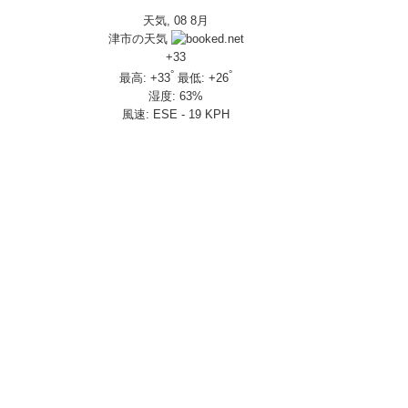
天気, 08 8月
IVERSARY」を 受注期間限定で発売
津市の天気
650R E-Clutch
+
33
°
°
最高:
+
33
最低:
+
26
湿度:
63%
部変更し発売
風速:
ESE - 19 KPH
し発売
さんの人気を探ってきましたスペシャル！！メチャクチャ楽しかったです❤
ざいました！
楽しみ方|Honda supercub
 X-ADV
トロール