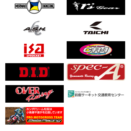
ました…
a ADV160
ub(JA59)
とになりました
【バイク女子ツーリング】
ングを楽しめるのか検証してみた｜Honda ゴールドウイング