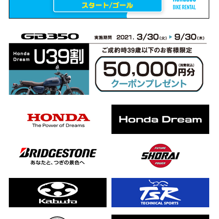
erCub
ライダーの4日間！ポケふた全制覇ツーリング Honda CB1000F
ります！
んと一日笑った【ポケふた】Honda
した！ポケふた探し第1弾【モトブログ】
CB
った結果