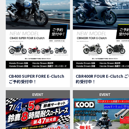
【速
MOVIE
【女
MOVIE
ス
NEW BIKE
【C
MOVIE
CAMPAIGN
【ア
MOVIE
【女
MOVIE
【C
MOVIE
【中
MOVIE
【鈴
MOVIE
CAMPAIGN
CB400 SUPER FORE E-Clutch
CBR400R FOUR E-Clutch 
【祝
MOVIE
ご予約受付中！
約受付中！
【シ
MOVIE
【ホ
EVENT
EVENT
MOVIE
【鈴
MOVIE
CL
MOVIE
【梅
MOVIE
憧れ
MOVIE