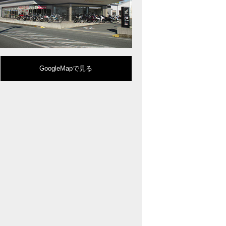
型クルーザーモデル「Rebel 1100」を新発売!!
りスポーティーなイメージを強化『CBR650R』を発表!
eo Sports Caféシリーズのミドルクラスモデル『CB650R』を発表！
ルモデルチェンジした 新型「PCX」「PCX160」「PCX e:HEV」を発表!
販売を予定するグローバルモデルがHondaバイクWebサイトで公開されまし
CRF250L」「CRF250 RALLY」をフルモデルチェンジし発表！
GoogleMapで見る