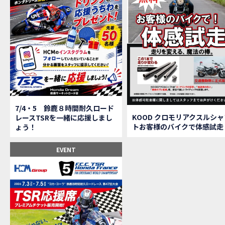
【鈴
MOVIE
全員
MOVIE
バイ
MOVIE
温泉
MOVIE
【梅
MOVIE
ＨＣ
MOVIE
ＨＣ
MOVIE
モト
MOVIE
Hon
MOVIE
7/4・5 鈴鹿８時間耐久ロード
Hon
MOVIE
KOOD クロモリアクスルシャ
レースTSRを一緒に応援しまし
トお客様のバイクで体感試走
ょう！
Hon
MOVIE
２月１２
EVENT
第6
EVENT
Ho
EVENT
Ho
MOVIE
N
NEW BIKE
N
NEW BIKE
Ho
MOVIE