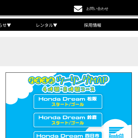
お問い合わせ
らせ
▼
レンタル
▼
採用情報
a DREAM】
EAM】【三重県】
チケット販売開始！」
リング【X-ADVオーナー目線】
 Edition Dual Clutch Transmission】