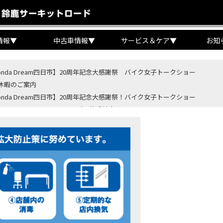
情報
▼
中古車情報
▼
サービス＆ケア
▼
お知
onda Dream四日市】20周年記念大感謝祭 バイク女子トークショー
休暇のご案内
onda Dream四日市】20周年記念大感謝祭！バイク女子トークショー
B400 SUPER FORE E-Clutchご予約受付中！
BR400R FOUR E-Clutch ご予約受付中！
ondaバイク】【タイヤ交換】鈍感な私が初めて性能を実感した【三重県】【Hond
4・5 鈴鹿８時間耐久ロードレースTSRを一緒に応援しましょう！
OD クロモリアクスルシャフトお客様のバイクで体感試走
重→香川】このバイク、なんだと思いますか？【ホンダ バイク】【Honda DR
カ・コーラ”鈴鹿８時間耐久ロードレース 第47回大会「TSR応援席プレミアム
ンダ バイク】バイクを長持ちさせる洗車を教えてもらった【プロの裏ワザ】
ンダ バイク】CRF1100L Africa Twinは女性ライダーでも快適か？四国ツー
ダ バイク】DCTが搭載しているバイクに試乗したんだけどなめてました・・【Rebel 1100 S