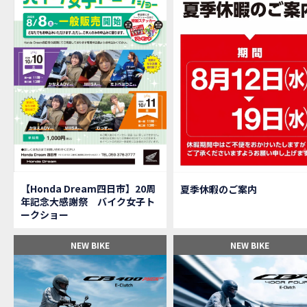
【M
MOVIE
大
NEW BIKE
【三重
MOVIE
【女
MOVIE
オイ
MOVIE
「
NEW BIKE
「
NEW BIKE
軽
NEW BIKE
【Ho
MOVIE
P
NEW BIKE
【バ
MOVIE
【Honda Dream四日市】20周
夏季休暇のご案内
【バ
MOVIE
年記念大感謝祭 バイク女子ト
【H
EVENT
ークショー
【CB
MOVIE
【カ
MOVIE
NEW BIKE
NEW BIKE
【新
MOVIE
【納
MOVIE
三重
MOVIE