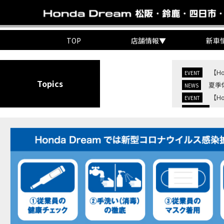
TOP
店舗情報
▼
新車
【H
EVENT
Topics
夏季
NEWS
【H
EVENT
C
NEW BIKE
C
NEW BIKE
【H
MOVIE
7/
EVENT
KO
EVENT
【三
MOVIE
“コ
EVENT
【ホ
MOVIE
【ホ
MOVIE
【ホン
MOVIE