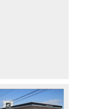
車中古車多数】三重県でバイクを探すなら！HondaDream松阪【ホンダ二輪
下最大規模】三重県でバイクを探すなら！HondaDream鈴鹿【ホンダ二輪車
CBR400R」「400X」の仕様 を一部変更し発売!
型プレミアムツアラー「Gold Wing」 シリーズのカラーバリエーション を一
ルーザーモデル 「Rebel 250 S Edition」 に新色を追加し発表！
CT125・ハンターカブ」 に新色を追加し発売！
B1100 EX Final Edition」「CB1100 RS Final Edition」を発売
モンキー125」に5速トランスミッションを採用した新エンジンを搭載し発売
スーパーカブ C125」に環境性能を向上させた新エンジンを搭載し発売！
ベントレポート】2021年 7月25日 敦賀ツーリング
ndaDream鈴鹿 オフロードスクール紹介
ADV150」に受注期間限定のカラーリングを設定し発売！
GB350」「GB350 S」新型ロードスポーツモデル GB350・GB350 S を発売！
フォルツァ」軽二輪スクーター フォルツァ をモデルチェンジし発売！
X-ADV」大型クロスオーバーモデル X-ADV をフルモデルチェンジし発売！
CB1000R」のヘッドライト等の外観デザインやカラーリングの変更など熟成
NC750X」大型スポーツモデル NC750X をフルモデルチェンジし発売！
B1300 SUPER FOUR」「CB1300 SUPER BOL D’OR」ならびに「CB1300 SUPER FOUR SP」「C