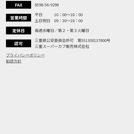
大
NEW BIKE
FAX
0598-56-9298
よ
NEW BIKE
平日 10：00〜18：00
N
営業時間
NEW BIKE
土日祝日 09：30〜18：00
フ
NEW BIKE
定休日
毎週水曜日／第２・第３火曜日
国内
NEWS
「
三重県公安委員会許可 第551300137800号
NEW BIKE
認可
三重スーパーカブ販売株式会社
プライバシーポリシー
勧誘方針