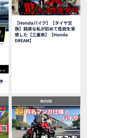
報】2025年モデルHonda X-ADV契約しました！新型のどこが凄いかチェッ
子ツーリング】秋の女子ツーリングin鳥羽・伊勢 【Honda Dream 松阪】
ーパーカブFinal Edition/HELLP KITTY在庫車あります！
【Hondaバイク】【タイヤ交
BR1000RR-R】スーパースポーツバイクで三重県の新スポットを巡る女子ツーリング|Honda
換】鈍感な私が初めて性能を実
三重県下 Honda Dreamにてレンタルバイクキャンペーン実施中💫
感した【三重県】【Honda
フリカツイン】憧れの大型バイクで1泊2日マスツーリング｜三重県〜静岡県｜Honda C
DREAM】
子ツーリング】穴場スポット満載！三重の美味しいもの・パワースポット！【Hon
BR600RR】憧れのSSバイクで女子ツーリング|三重県 松阪スタート！Honda Rebe
級レベル】スクーター乗りの女性ライダーがライティングスクールに潜入【HMS】H
鹿サーキット】ホンダモーターサイクリストスクールを体験してきました【
【買取強化中】乗らないバイクはHonda Dreamへ！
ご予
】Honda CL500納車「かなえさんバイク売れました！」連絡があり行ってき
ンガーソングライター茉ひるさんご来店】ホンダドリーム四日市
ンダドリーム鈴鹿サーキットロード】オープン当日イベントレポ！
MOVIE
鹿サーキットに近い！】ホンダドリーム鈴鹿サーキットロードOPEN！ #茉ひ
500売却！X-ADVオーナーの素直な理由。〇〇で納得の買取してもらいました|Hond
本まどかさんコラボ】CIVIC TYPE R♪スタッフオススメの鈴鹿ドライブへ！
の大型バイク試乗！4輪走行は驚きの…【Honda GoldWing AfricaTwin