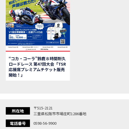
【新
MOVIE
【県
MOVIE
「
NEW BIKE
大
NEW BIKE
ク
NEW BIKE
「
NEW BIKE
「C
NEW BIKE
「
NEW BIKE
“コカ・コーラ”鈴鹿８時間耐久
「
NEW BIKE
ロードレース 第47回大会「TSR
【イ
EVENT
応援席プレミアムチケット販売
Ho
MOVIE
開始！」
「
NEW BIKE
「
NEW BIKE
「
NEW BIKE
「
NEW BIKE
〒515-2121
「
NEW BIKE
所在地
三重県松阪市市場庄町1286番地
「
NEW BIKE
電話番号
0598-56-9900
「C
NEW BIKE