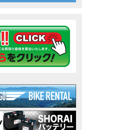
26年7月〜11月イベントのご案内
ンダ バイク】 ホンダドリーム鈴鹿の未公開シーン【モトベはつこ】
のアフリカツインどう？妹とHondaDreamのバイク全部見た結果｜Honda Sup
ダ バイク】「ボカロ文化」を知ろう ナビゲーションをスキップ 検索 作成 6 アバターの画像 三重県を巡る女性
重県下最大級のバイクイベント］2026MIE BIKE FES開催 情報2
重県下最大級のバイクイベント］2026MIE BIKE FES開催 情報１
免許取得サポートキャンペーン実施中！
重県下最大級のバイクイベント］2026MIE BIKE FES開催
ンダ バイク】【バイク女子】怖くて乗れなかったあの憧れバイク、ついに乗
ンダ バイク】バイクが動かなくなった…原因不明で入院します
Rebel 250 E-Clutch シリーズ 洋用品購入サポートキャンペーン
ンダ バイク】CB1000F 4台で三重県ツーリング！梅本まどかさん、MIISAさ
ンダ バイク】【GB350C S】梅本まどかさんと三重県ツーリング満喫しま
ンダドリーム新春初売り特別企画】のご紹介！！
なことある？！CB1000Fでツーリングイベントに参戦したのだが・・
車】CB1000Fで11時間ツーリングした素直なレビュー【モトブログ】Honda 
故寸前】200kmレッカー、そしてさらなる原因が判明し、修理代が膨れ上が
Dio Lite 新基準原付 販売中！