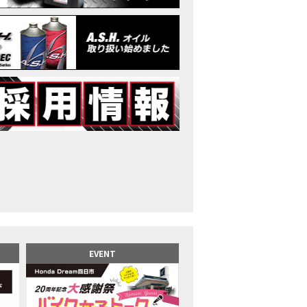
イク女子】高速道路走行中にバイクから異音が。レッカーされる事態になり
25X-ADV 最高の旅バイクで街乗りも最適！ADVが20台でツーリングしました｜Hond
CB1000F販売中！！
イク女子】ごめんなさい。大切なツーリングでやらかしてしまった…
イク女子】下道444kmぶっ通しで走った結果がヤバかった
イク女子】最安！三重→東京〇〇〇円で行けちゃった
ーパーカブ110レビュー！C125 CT125で女子ツーリング 最高！Honda Super C
界一の燃費Super cub】給油せずにどこまで行けるかやってみたら大変なこ
イク女子の挑戦】世界一の最強バイクでついにやります。
イク女子】この動画を見たらイライラするかもしれません。ごめんなさい。
イク用ドラレコ】センサーで感知！駐車場でバイクの周りを…
でたい人生初バイク納車！スタッフがまさかの対応…
カワ女子登場】バイク女子はツーリング中も〇〇が大好き♡
派NC750X！大型二輪教習から10年目の素直な感想|Honda NC750X DCT
EVENT
乗るバイクじゃない？低身長女が検証します
井1泊ツーリング】バイク女子、仲悪いって本当？
ツアラー！Gold Wing Tour 50th ANNIVWRSARYは女性ライダーでもツーリ