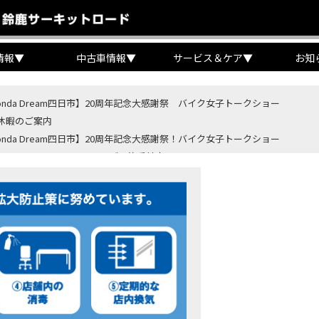
情報
▼
中古車情報
▼
サービス＆ケア
▼
お知
onda Dream四日市】20周年記念大感謝祭 バイク女子トークショー
休暇のご案内
onda Dream四日市】20周年記念大感謝祭！バイク女子トークショー
B400 SUPER FORE E-Clutchご予約受付中！
BR400R FOUR E-Clutch ご予約受付中！
ondaバイク】【タイヤ交換】鈍感な私が初めて性能を実感した【三重県】【Hond
4・5 鈴鹿８時間耐久ロードレースTSRを一緒に応援しましょう！
OD クロモリアクスルシャフトお客様のバイクで体感試走
重→香川】このバイク、なんだと思いますか？【ホンダ バイク】【Honda DR
カ・コーラ”鈴鹿８時間耐久ロードレース 第47回大会「TSR応援席プレミアム
ンダ バイク】バイクを長持ちさせる洗車を教えてもらった【プロの裏ワザ】
ンダ バイク】CRF1100L Africa Twinは女性ライダーでも快適か？四国ツー
ダ バイク】DCTが搭載しているバイクに試乗したんだけどなめてました・・【Rebel 1100 S