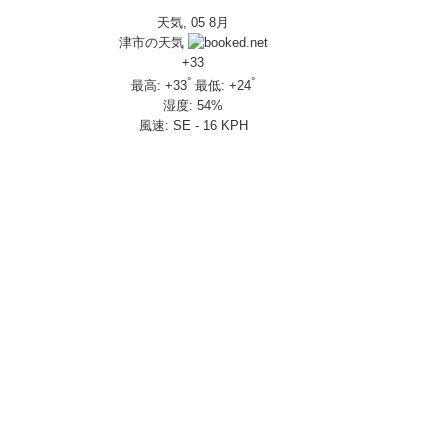
天気, 05 8月
IVERSARY」を 受注期間限定で発売
津市の天気
650R E-Clutch
+
33
°
°
最高:
+
33
最低:
+
24
湿度:
54%
部変更し発売
風速:
SE - 16 KPH
し発売
さんの人気を探ってきましたスペシャル！！メチャクチャ楽しかったです❤
ざいました！
楽しみ方|Honda supercub
 X-ADV
トロール