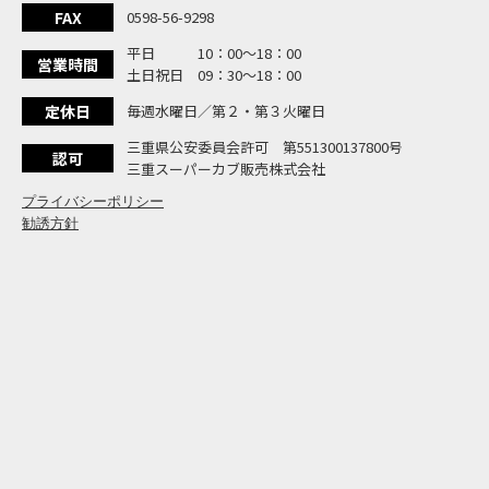
大
NEW BIKE
FAX
0598-56-9298
よ
NEW BIKE
平日 10：00〜18：00
N
営業時間
NEW BIKE
土日祝日 09：30〜18：00
フ
NEW BIKE
定休日
毎週水曜日／第２・第３火曜日
国内
NEWS
「
三重県公安委員会許可 第551300137800号
NEW BIKE
認可
三重スーパーカブ販売株式会社
プライバシーポリシー
勧誘方針