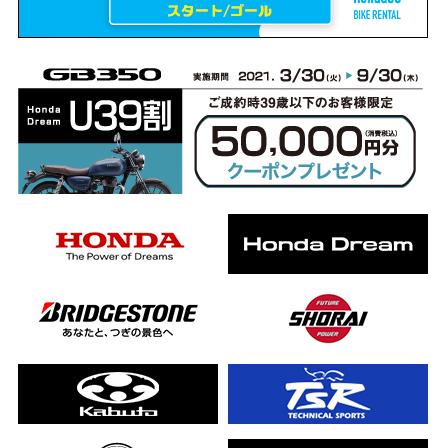
erCub
ライダーの4日間！ポケふた全制覇ツーリング Honda CB1000F
ります！
んと一日笑った【ポケふた】Honda
した！ポケふた探し第1弾【モトブログ】
CB
った結果