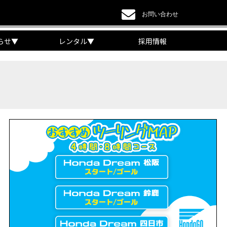
お問い合わせ
らせ
▼
レンタル
▼
採用情報
a DREAM】
EAM】【三重県】
チケット販売開始！」
リング【X-ADVオーナー目線】
 Edition Dual Clutch Transmission】