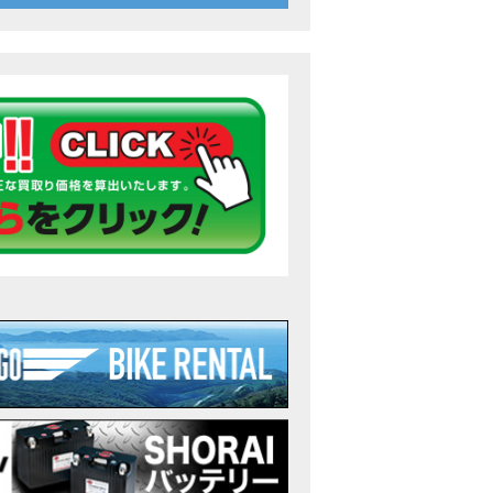
26年7月〜11月イベントのご案内
ンダ バイク】 ホンダドリーム鈴鹿の未公開シーン【モトベはつこ】
のアフリカツインどう？妹とHondaDreamのバイク全部見た結果｜Honda Sup
ダ バイク】「ボカロ文化」を知ろう ナビゲーションをスキップ 検索 作成 6 アバターの画像 三重県を巡る女性
重県下最大級のバイクイベント］2026MIE BIKE FES開催 情報2
重県下最大級のバイクイベント］2026MIE BIKE FES開催 情報１
免許取得サポートキャンペーン実施中！
重県下最大級のバイクイベント］2026MIE BIKE FES開催
ンダ バイク】【バイク女子】怖くて乗れなかったあの憧れバイク、ついに乗
ンダ バイク】バイクが動かなくなった…原因不明で入院します
Rebel 250 E-Clutch シリーズ 洋用品購入サポートキャンペーン
ンダ バイク】CB1000F 4台で三重県ツーリング！梅本まどかさん、MIISAさ
ンダ バイク】【GB350C S】梅本まどかさんと三重県ツーリング満喫しま
ンダドリーム新春初売り特別企画】のご紹介！！
なことある？！CB1000Fでツーリングイベントに参戦したのだが・・
車】CB1000Fで11時間ツーリングした素直なレビュー【モトブログ】Honda 
故寸前】200kmレッカー、そしてさらなる原因が判明し、修理代が膨れ上が
Dio Lite 新基準原付 販売中！