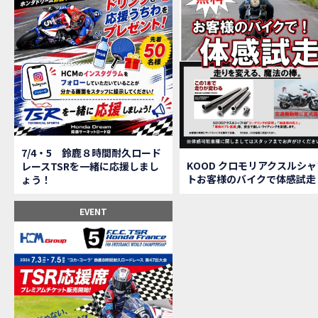
【鈴
MOVIE
全員
MOVIE
バイ
MOVIE
温泉
MOVIE
【梅
MOVIE
ＨＣ
MOVIE
ＨＣ
MOVIE
モト
MOVIE
Hon
MOVIE
7/4・5 鈴鹿８時間耐久ロード
Hon
MOVIE
KOOD クロモリアクスルシャ
レースTSRを一緒に応援しまし
トお客様のバイクで体感試走
ょう！
Hon
MOVIE
２月１２
EVENT
第6
EVENT
Ho
EVENT
Ho
MOVIE
N
NEW BIKE
N
NEW BIKE
Ho
MOVIE