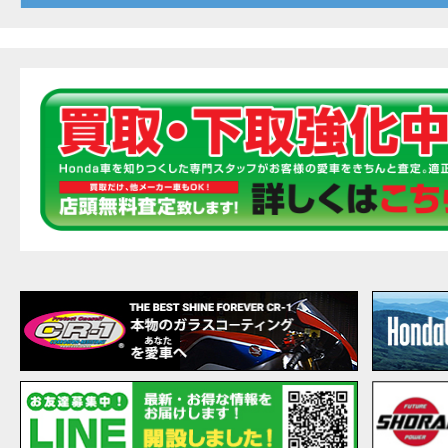
20
EVENT
【ホ
MOVIE
最新
MOVIE
【ホン
MOVIE
［三
EVENT
［三
EVENT
CAMPAIGN
［三
EVENT
【ホ
MOVIE
【ホ
MOVIE
CAMPAIGN
【ホ
MOVIE
【ホ
MOVIE
【ホ
MOVIE
こん
MOVIE
【新
MOVIE
【事
MOVIE
NEW BIKE
NEWS