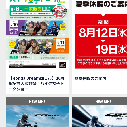
【M
MOVIE
大
NEW BIKE
【三重
MOVIE
【女
MOVIE
オイ
MOVIE
「
NEW BIKE
「
NEW BIKE
軽
NEW BIKE
【Ho
MOVIE
P
NEW BIKE
【バ
MOVIE
【Honda Dream四日市】20周
夏季休暇のご案内
【バ
MOVIE
年記念大感謝祭 バイク女子ト
【H
EVENT
ークショー
【CB
MOVIE
【カ
MOVIE
NEW BIKE
NEW BIKE
【新
MOVIE
【納
MOVIE
三重
MOVIE