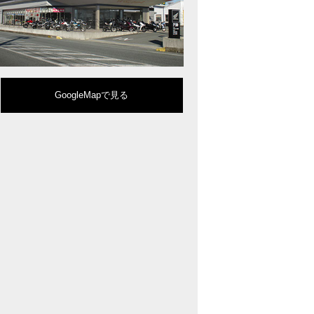
型クルーザーモデル「Rebel 1100」を新発売!!
りスポーティーなイメージを強化『CBR650R』を発表!
eo Sports Caféシリーズのミドルクラスモデル『CB650R』を発表！
ルモデルチェンジした 新型「PCX」「PCX160」「PCX e:HEV」を発表!
販売を予定するグローバルモデルがHondaバイクWebサイトで公開されまし
CRF250L」「CRF250 RALLY」をフルモデルチェンジし発表！
GoogleMapで見る