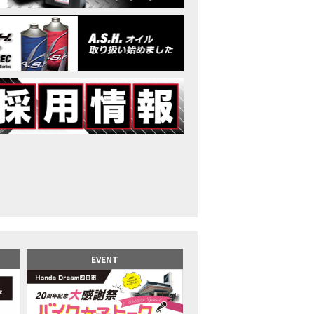
イク女子】高速道路走行中にバイクから異音が。レッカーされる事態になり
25X-ADV 最高の旅バイクで街乗りも最適！ADVが20台でツーリングしました｜Hond
CB1000F販売中！！
イク女子】ごめんなさい。大切なツーリングでやらかしてしまった…
イク女子】下道444kmぶっ通しで走った結果がヤバかった
イク女子】最安！三重→東京〇〇〇円で行けちゃった
ーパーカブ110レビュー！C125 CT125で女子ツーリング 最高！Honda Super C
界一の燃費Super cub】給油せずにどこまで行けるかやってみたら大変なこ
イク女子の挑戦】世界一の最強バイクでついにやります。
イク女子】この動画を見たらイライラするかもしれません。ごめんなさい。
イク用ドラレコ】センサーで感知！駐車場でバイクの周りを…
でたい人生初バイク納車！スタッフがまさかの対応…
カワ女子登場】バイク女子はツーリング中も〇〇が大好き♡
派NC750X！大型二輪教習から10年目の素直な感想|Honda NC750X DCT
EVENT
乗るバイクじゃない？低身長女が検証します
井1泊ツーリング】バイク女子、仲悪いって本当？
ツアラー！Gold Wing Tour 50th ANNIVWRSARYは女性ライダーでもツーリ