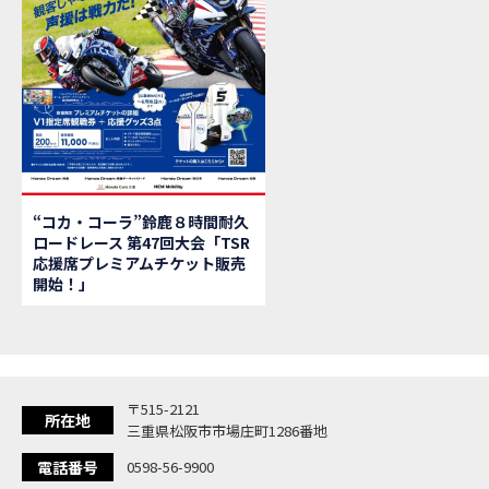
【新
MOVIE
【県
MOVIE
「
NEW BIKE
大
NEW BIKE
ク
NEW BIKE
「
NEW BIKE
「C
NEW BIKE
「
NEW BIKE
“コカ・コーラ”鈴鹿８時間耐久
「
NEW BIKE
ロードレース 第47回大会「TSR
【イ
EVENT
応援席プレミアムチケット販売
Ho
MOVIE
開始！」
「
NEW BIKE
「
NEW BIKE
「
NEW BIKE
「
NEW BIKE
〒515-2121
「
NEW BIKE
所在地
三重県松阪市市場庄町1286番地
「
NEW BIKE
電話番号
0598-56-9900
「C
NEW BIKE