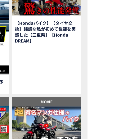
報】2025年モデルHonda X-ADV契約しました！新型のどこが凄いかチェッ
子ツーリング】秋の女子ツーリングin鳥羽・伊勢 【Honda Dream 松阪】
ーパーカブFinal Edition/HELLP KITTY在庫車あります！
【Hondaバイク】【タイヤ交
BR1000RR-R】スーパースポーツバイクで三重県の新スポットを巡る女子ツーリング|Honda
換】鈍感な私が初めて性能を実
三重県下 Honda Dreamにてレンタルバイクキャンペーン実施中💫
感した【三重県】【Honda
フリカツイン】憧れの大型バイクで1泊2日マスツーリング｜三重県〜静岡県｜Honda C
DREAM】
子ツーリング】穴場スポット満載！三重の美味しいもの・パワースポット！【Hon
BR600RR】憧れのSSバイクで女子ツーリング|三重県 松阪スタート！Honda Rebe
級レベル】スクーター乗りの女性ライダーがライティングスクールに潜入【HMS】H
鹿サーキット】ホンダモーターサイクリストスクールを体験してきました【
【買取強化中】乗らないバイクはHonda Dreamへ！
ご予
】Honda CL500納車「かなえさんバイク売れました！」連絡があり行ってき
ンガーソングライター茉ひるさんご来店】ホンダドリーム四日市
ンダドリーム鈴鹿サーキットロード】オープン当日イベントレポ！
MOVIE
鹿サーキットに近い！】ホンダドリーム鈴鹿サーキットロードOPEN！ #茉ひ
500売却！X-ADVオーナーの素直な理由。〇〇で納得の買取してもらいました|Hond
本まどかさんコラボ】CIVIC TYPE R♪スタッフオススメの鈴鹿ドライブへ！
の大型バイク試乗！4輪走行は驚きの…【Honda GoldWing AfricaTwin