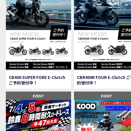
【速
MOVIE
【女
MOVIE
ス
NEW BIKE
【C
MOVIE
CAMPAIGN
【ア
MOVIE
【女
MOVIE
【C
MOVIE
【中
MOVIE
【鈴
MOVIE
CAMPAIGN
CB400 SUPER FORE E-Clutch
CBR400R FOUR E-Clutch 
【祝
MOVIE
ご予約受付中！
約受付中！
【シ
MOVIE
【ホ
EVENT
EVENT
MOVIE
【鈴
MOVIE
CL
MOVIE
【梅
MOVIE
憧れ
MOVIE