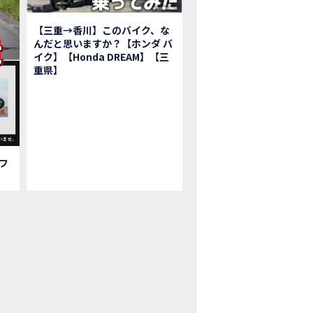
鹿ツインサーキット】バイク＆クルマ夢のコラボイベント！「HCM２＆４サ
初対面！バイク女子6人がツーリング行ったらwww
【三重→香川】このバイク、な
ク女子6人でツーリング行った結果ww！後編
んだと思いますか？【ホンダ バ
1泊。いつもソロの女性ライダー、大人のマスツーリングへついていった【三重〜長
イク】【Honda DREAM】【三
重県】
本まどかさんコラボ】CIVIC TYPE R♪ スタッフオススメの鈴鹿ドライブへ
Ｍ２＆４サーキットフェス2023 紹介動画②
Ｍ２＆４サーキットフェス2023 紹介動画①
ベはつこさんコラボ動画
da Dream 四日市のご紹介
da Dream 鈴鹿のご紹介
フ
da Dream 松阪のご紹介
日 牡蠣ツーリングフォトギャラリー
回オフロードスクールフォトギャラリー
nda Dream鈴鹿・松阪・四日市 ３店舗合同周年祭フォトギャラリー
nda Dream鈴鹿・松阪・四日市 ３店舗合同周年祭レポート
EW BIKE「HAWK 11」新型ロードスポーツモデル HAWK 11を発売！
EW BIKE「ダックス125」新型レジャーバイク ダックス125を発売！
nda Dream 鈴鹿 オフロードスクール紹介