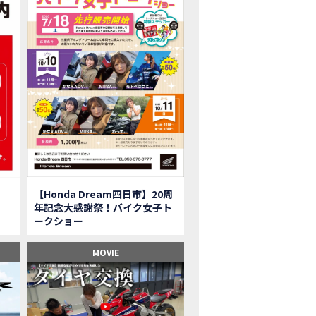
onkey125】初めてモンキー！意外な◯◯へ行って来た【三重ホンダヒート】
型ツアラー「Gold Wing Tour」と特別仕様の 「Gold Wing Tour 50th ANN
県】女性ライダーツーリングを満喫しました｜CB1000HORNET CB750HORNET CB
子ツーの実態】恥ずかしいけど、暴露しました。
ル交換に行ったつもりが…まさかの大出費！？
CRF250 RALLY」「CRF250 RALLY＜s＞」の カラーリング設定と仕様を一
CRF250L」「CRF250L＜s＞」のカラーリング設定と 仕様を一部変更し発売
二輪スーパースポーツモデル「CBR250RR」の カラーバリエーションを変更
nda Dream鈴鹿】20周年記念・大感謝祭イベント 大人気バイク女子が大集合・・Honda Dream
ROJECT BIG1 Final Edition CB 1300在庫車あります！
イク女子】急遽、愛車とお別れ…ついにあのバイクに乗れた
【Honda Dream四日市】20周
イク女子】オイル交換だけのつもりが、まさかのアレを交換することに！？
年記念大感謝祭！バイク女子ト
onda Dream 鈴鹿２０周年記念大感謝祭】 多くの方のご来店ありがとうご
ークショー
650R E-Clutch】X-ADVでDCTに5年乗った私が素直にレビュー｜Honda X-ADV
ブでアクセル全開】女性ライダーで耐久レース参戦！レースだけじゃないサーキットの
MOVIE
型X-ADV】最初のカスタムはこれ！ガラスコーティングもしちゃいました|Honda
車】新型X-ADV初走行！3台乗り継いだ私の素直な感想｜DCT クルーズコン
県下 Honda Dream4店舗にて新春キャンペーンを開催