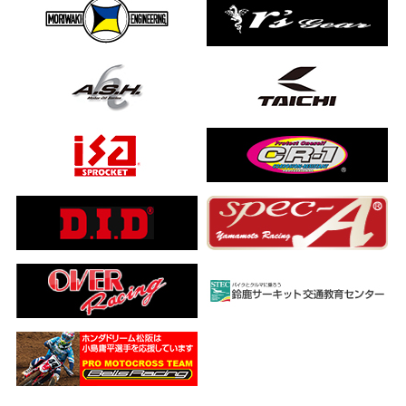
ました…
a ADV160
ub(JA59)
とになりました
【バイク女子ツーリング】
ングを楽しめるのか検証してみた｜Honda ゴールドウイング