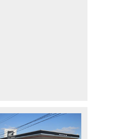
車中古車多数】三重県でバイクを探すなら！HondaDream松阪【ホンダ二輪
下最大規模】三重県でバイクを探すなら！HondaDream鈴鹿【ホンダ二輪車
CBR400R」「400X」の仕様 を一部変更し発売!
型プレミアムツアラー「Gold Wing」 シリーズのカラーバリエーション を一
ルーザーモデル 「Rebel 250 S Edition」 に新色を追加し発表！
CT125・ハンターカブ」 に新色を追加し発売！
B1100 EX Final Edition」「CB1100 RS Final Edition」を発売
モンキー125」に5速トランスミッションを採用した新エンジンを搭載し発売
スーパーカブ C125」に環境性能を向上させた新エンジンを搭載し発売！
ベントレポート】2021年 7月25日 敦賀ツーリング
ndaDream鈴鹿 オフロードスクール紹介
ADV150」に受注期間限定のカラーリングを設定し発売！
GB350」「GB350 S」新型ロードスポーツモデル GB350・GB350 S を発売！
フォルツァ」軽二輪スクーター フォルツァ をモデルチェンジし発売！
X-ADV」大型クロスオーバーモデル X-ADV をフルモデルチェンジし発売！
CB1000R」のヘッドライト等の外観デザインやカラーリングの変更など熟成
NC750X」大型スポーツモデル NC750X をフルモデルチェンジし発売！
B1300 SUPER FOUR」「CB1300 SUPER BOL D’OR」ならびに「CB1300 SUPER FOUR SP」「C