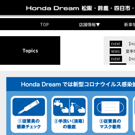
TOP
店舗情報
▼
新車
【H
EVENT
Topics
夏季
NEWS
【H
EVENT
C
NEW BIKE
C
NEW BIKE
【H
MOVIE
7/
EVENT
KO
EVENT
【三
MOVIE
“コ
EVENT
【ホ
MOVIE
【ホ
MOVIE
【ホン
MOVIE