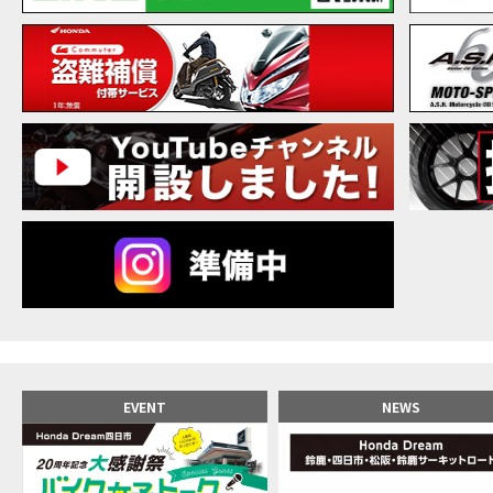
【バ
MOVIE
20
MOVIE
NEW BIKE
NEWS
【バ
MOVIE
【バ
MOVIE
【バ
MOVIE
新型ス
MOVIE
【世
MOVIE
【バ
MOVIE
【バ
MOVIE
【バ
MOVIE
おめ
MOVIE
【激
MOVIE
正統
MOVIE
EVENT
NEWS
女が
MOVIE
【福
MOVIE
大型
MOVIE