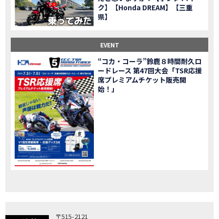
ク】【Honda DREAM】【三重
「X-ADV」大型クロスオーバーモデル X-ADV をフルモデルチェンジし発売！
NEW BIKE
県】
「CB1000R」のヘッドライト等の外観デザインやカラーリングの変更など熟成を図り発売！
NEW BIKE
「NC750X」大型スポーツモデル NC750X をフルモデルチェンジし発売！
NEW BIKE
EVENT
「CB1300 SUPER FOUR」「CB1300 SUPER BOL D’OR」ならびに「CB1300 SUPER FOUR SP」「CB1300 SUPER BOL D’OR SP」に先進の電子制御デバイスを採用し発売！
NEW BIKE
“コカ・コーラ”鈴鹿８時間耐久ロ
大型クルーザーモデル「Rebel 1100」を新発売!!
NEW BIKE
ードレース 第47回大会「TSR応援
よりスポーティーなイメージを強化『CBR650R』を発表!
NEW BIKE
席プレミアムチケット販売開
Neo Sports Caféシリーズのミドルクラスモデル『CB650R』を発表！
始！」
NEW BIKE
フルモデルチェンジした 新型「PCX」「PCX160」「PCX e:HEV」を発表!
NEW BIKE
国内販売を予定するグローバルモデルがHondaバイクWebサイトで公開されました！
NEWS
「CRF250L」「CRF250 RALLY」をフルモデルチェンジし発表！
NEW BIKE
〒515-2121