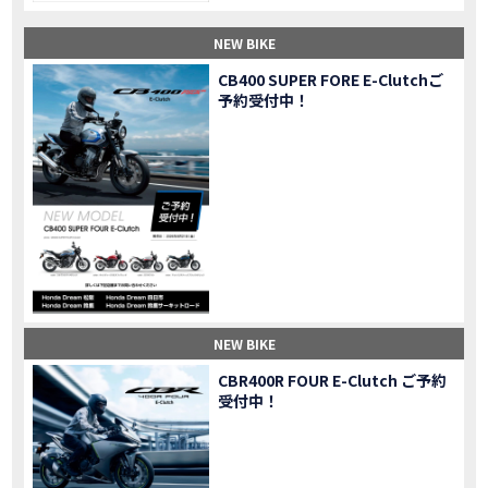
【納車】新型X-ADV初走行！3台乗り継いだ私の素直な感想｜DCT クルーズコントロール
MOVIE
NEW BIKE
三重県下 Honda Dream4店舗にて新春キャンペーンを開催
MOVIE
【速報】2025年モデルHonda X-ADV契約しました！新型のどこが凄いかチェックしてきた！
MOVIE
CB400 SUPER FORE E-Clutchご
予約受付中！
【女子ツーリング】秋の女子ツーリングin鳥羽・伊勢 【Honda Dream 松阪】
MOVIE
スーパーカブFinal Edition/HELLP KITTY在庫車あります！
NEW BIKE
【CBR1000RR-R】スーパースポーツバイクで三重県の新スポットを巡る女子ツーリング|Honda CBR1000RRR Rebel1100 500 250
MOVIE
三重県下 Honda Dreamにてレンタルバイクキャンペーン実施中💫
CAMPAIGN
【アフリカツイン】憧れの大型バイクで1泊2日マスツーリング｜三重県〜静岡県｜Honda CL500 AfricaTwin
MOVIE
【女子ツーリング】穴場スポット満載！三重の美味しいもの・パワースポット！【Honda Dream 松阪】
MOVIE
【CBR600RR】憧れのSSバイクで女子ツーリング|三重県 松阪スタート！Honda Rebel250•500
MOVIE
【中級レベル】スクーター乗りの女性ライダーがライティングスクールに潜入【HMS】Honda 400X
MOVIE
【鈴鹿サーキット】ホンダモーターサイクリストスクールを体験してきました【バイク女子】
MOVIE
NEW BIKE
【買取強化中】乗らないバイクはHonda Dreamへ！
CAMPAIGN
CBR400R FOUR E-Clutch ご予約
【祝】Honda CL500納車「かなえさんバイク売れました！」連絡があり行ってきました
MOVIE
受付中！
【シンガーソングライター茉ひるさんご来店】ホンダドリーム四日市
MOVIE
【ホンダドリーム鈴鹿サーキットロード】オープン当日イベントレポ！
MOVIE
【鈴鹿サーキットに近い！】ホンダドリーム鈴鹿サーキットロードOPEN！ #茉ひる
MOVIE