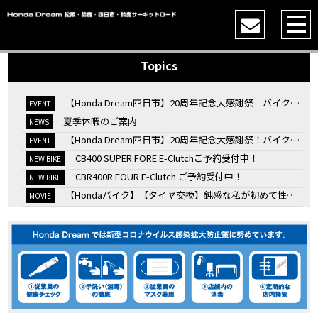
Topics
【Honda Dream四日市】20周年記念大感謝祭 バイク女子トークショー
EVENT
夏季休暇のご案内
NEWS
【Honda Dream四日市】20周年記念大感謝祭！バイク女子トークショー
EVENT
CB400 SUPER FORE E-Clutchご予約受付中！
NEW BIKE
CBR400R FOUR E-Clutch ご予約受付中！
NEW BIKE
【Hondaバイク】【タイヤ交換】鈍感な私が初めて性能を実感した【三重県】【Honda DREAM】
MOVIE
7/4・5 鈴鹿８時間耐久ロードレースTSRを一緒に応援しましょう！
EVENT
KOOD クロモリアクスルシャフトお客様のバイクで体感試走
EVENT
【三重→香川】このバイク、なんだと思いますか？【ホンダ バイク】【Honda DREAM】【三重県】
MOVIE
“コカ・コーラ”鈴鹿８時間耐久ロードレース 第47回大会「TSR応援席プレミアムチケット販売開始！」
EVENT
【ホンダ バイク】バイクを長持ちさせる洗車を教えてもらった【プロの裏ワザ】
MOVIE
【ホンダ バイク】CRF1100L Africa Twinは女性ライダーでも快適か？四国ツーリング【X-ADVオーナー目線】
MOVIE