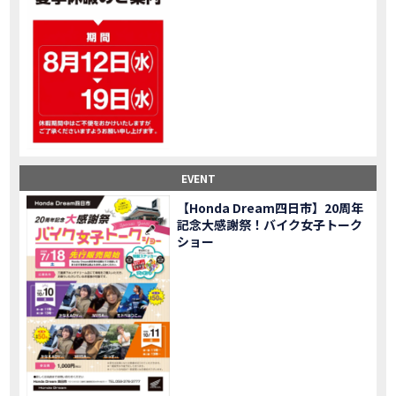
大型ツアラー！Gold Wing Tour 50th ANNIVWRSARYは女性ライダーでもツーリングを楽しめるのか検証してみた｜Honda ゴールドウイング
MOVIE
【Monkey125】初めてモンキー！意外な◯◯へ行って来た【三重ホンダヒート】
MOVIE
大型ツアラー「Gold Wing Tour」と特別仕様の 「Gold Wing Tour 50th ANNIVERSARY」を 受注期間限定で発売
NEW BIKE
【三重県】女性ライダーツーリングを満喫しました｜CB1000HORNET CB750HORNET CB650R E-Clutch
MOVIE
【女子ツーの実態】恥ずかしいけど、暴露しました。
MOVIE
オイル交換に行ったつもりが…まさかの大出費！？
MOVIE
「CRF250 RALLY」「CRF250 RALLY＜s＞」の カラーリング設定と仕様を一部変更し発売
NEW BIKE
EVENT
「CRF250L」「CRF250L＜s＞」のカラーリング設定と 仕様を一部変更し発売
NEW BIKE
軽二輪スーパースポーツモデル「CBR250RR」の カラーバリエーションを変更し発売
NEW BIKE
【Honda Dream四日市】20周年
記念大感謝祭！バイク女子トーク
【Honda Dream鈴鹿】20周年記念・大感謝祭イベント 大人気バイク女子が大集合・・Honda Dreamさんの人気を探ってきましたスペシャル！！メチャクチャ楽しかったです❤
MOVIE
ショー
PROJECT BIG1 Final Edition CB 1300在庫車あります！
NEW BIKE
【バイク女子】急遽、愛車とお別れ…ついにあのバイクに乗れた
MOVIE
【バイク女子】オイル交換だけのつもりが、まさかのアレを交換することに！？
MOVIE
【Honda Dream 鈴鹿２０周年記念大感謝祭】 多くの方のご来店ありがとうございました！
EVENT
【CB650R E-Clutch】X-ADVでDCTに5年乗った私が素直にレビュー｜Honda X-ADV
MOVIE
【カブでアクセル全開】女性ライダーで耐久レース参戦！レースだけじゃないサーキットの楽しみ方|Honda supercub
MOVIE
【新型X-ADV】最初のカスタムはこれ！ガラスコーティングもしちゃいました|Honda X-ADV
MOVIE