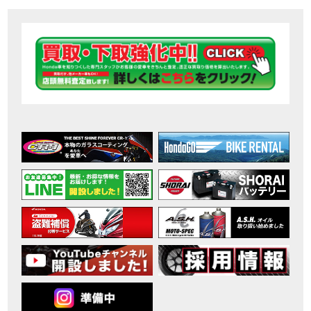
【ホンダ バイク】DCTが搭載しているバイクに試乗したんだけどなめてました・・【Rebel 1100 S Edition Dual Clutch Transmission】
MOVIE
2026年7月〜11月イベントのご案内
EVENT
【ホンダ バイク】 ホンダドリーム鈴鹿の未公開シーン【モトベはつこ】
MOVIE
最新のアフリカツインどう？妹とHondaDreamのバイク全部見た結果｜Honda SuperCub
MOVIE
【ホンダ バイク】「ボカロ文化」を知ろう ナビゲーションをスキップ 検索 作成 6 アバターの画像 三重県を巡る女性ライダーの4日間！ポケふた全制覇ツーリング Honda CB1000F
MOVIE
［三重県下最大級のバイクイベント］2026MIE BIKE FES開催 情報2
EVENT
［三重県下最大級のバイクイベント］2026MIE BIKE FES開催 情報１
EVENT
免許取得サポートキャンペーン実施中！
CAMPAIGN
［三重県下最大級のバイクイベント］2026MIE BIKE FES開催
EVENT
【ホンダ バイク】【バイク女子】怖くて乗れなかったあの憧れバイク、ついに乗ります！
MOVIE
【ホンダ バイク】バイクが動かなくなった…原因不明で入院します
MOVIE
Rebel 250 E-Clutch シリーズ 洋用品購入サポートキャンペーン
CAMPAIGN
【ホンダ バイク】CB1000F 4台で三重県ツーリング！梅本まどかさん、MIISAさんと一日笑った【ポケふた】Honda
MOVIE
【ホンダ バイク】【GB350C S】梅本まどかさんと三重県ツーリング満喫しました！ポケふた探し第1弾【モトブログ】
MOVIE
【ホンダドリーム新春初売り特別企画】のご紹介！！
MOVIE
こんなことある？！CB1000Fでツーリングイベントに参戦したのだが・・
MOVIE
【新車】CB1000Fで11時間ツーリングした素直なレビュー【モトブログ】Honda CB
MOVIE