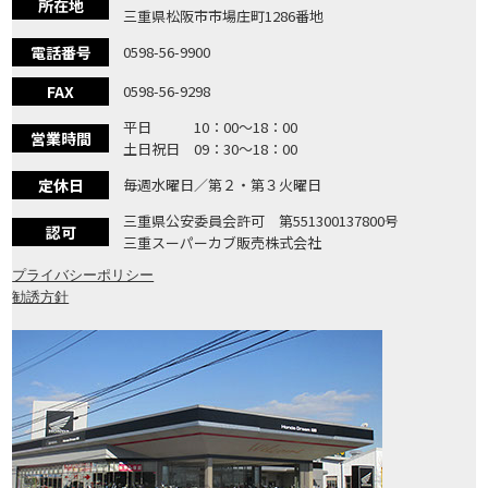
所在地
三重県松阪市市場庄町1286番地
電話番号
0598-56-9900
FAX
0598-56-9298
平日 10：00〜18：00
営業時間
土日祝日 09：30〜18：00
定休日
毎週水曜日／第２・第３火曜日
三重県公安委員会許可 第551300137800号
認可
三重スーパーカブ販売株式会社
プライバシーポリシー
勧誘方針