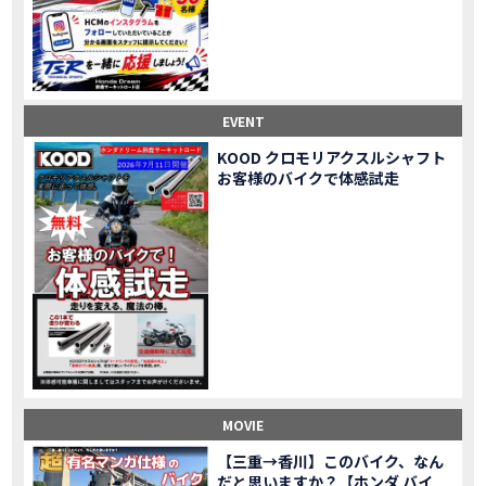
Honda Dream鈴鹿・松阪・四日市 ３店舗合同周年祭レポート
MOVIE
NEW BIKE「HAWK 11」新型ロードスポーツモデル HAWK 11を発売！
NEW BIKE
NEW BIKE「ダックス125」新型レジャーバイク ダックス125を発売！
NEW BIKE
Honda Dream 鈴鹿 オフロードスクール紹介
MOVIE
【新車中古車多数】三重県でバイクを探すなら！HondaDream松阪【ホンダ二輪車専門店】
MOVIE
EVENT
【県下最大規模】三重県でバイクを探すなら！HondaDream鈴鹿【ホンダ二輪車専門店】
MOVIE
KOOD クロモリアクスルシャフト
「CBR400R」「400X」の仕様 を一部変更し発売!
お客様のバイクで体感試走
NEW BIKE
大型プレミアムツアラー「Gold Wing」 シリーズのカラーバリエーション を一部変更し発売!
NEW BIKE
クルーザーモデル 「Rebel 250 S Edition」 に新色を追加し発表！
NEW BIKE
「CT125・ハンターカブ」 に新色を追加し発売！
NEW BIKE
「CB1100 EX Final Edition」「CB1100 RS Final Edition」を発売
NEW BIKE
「モンキー125」に5速トランスミッションを採用した新エンジンを搭載し発売！
NEW BIKE
「スーパーカブ C125」に環境性能を向上させた新エンジンを搭載し発売！
NEW BIKE
【イベントレポート】2021年 7月25日 敦賀ツーリング
EVENT
HondaDream鈴鹿 オフロードスクール紹介
MOVIE
MOVIE
「ADV150」に受注期間限定のカラーリングを設定し発売！
NEW BIKE
「GB350」「GB350 S」新型ロードスポーツモデル GB350・GB350 S を発売！
NEW BIKE
【三重→香川】このバイク、なん
だと思いますか？【ホンダ バイ
「フォルツァ」軽二輪スクーター フォルツァ をモデルチェンジし発売！
NEW BIKE