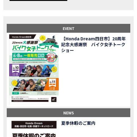
【事故寸前】200kmレッカー、そしてさらなる原因が判明し、修理代が膨れ上がった結果
MOVIE
Dio Lite 新基準原付 販売中！
NEW BIKE
NEWS
【バイク女子】高速道路走行中にバイクから異音が。レッカーされる事態になりました…
MOVIE
2025X-ADV 最高の旅バイクで街乗りも最適！ADVが20台でツーリングしました｜Honda ADV160
MOVIE
EVENT
CB1000F販売中！！
NEW BIKE
NEWS
【Honda Dream四日市】20周年
【バイク女子】ごめんなさい。大切なツーリングでやらかしてしまった…
MOVIE
記念大感謝祭 バイク女子トーク
【バイク女子】下道444kmぶっ通しで走った結果がヤバかった
MOVIE
ショー
【バイク女子】最安！三重→東京〇〇〇円で行けちゃった
MOVIE
新型スーパーカブ110レビュー！C125 CT125で女子ツーリング 最高！Honda Super Cub(JA59)
MOVIE
【世界一の燃費Super cub】給油せずにどこまで行けるかやってみたら大変なことになりました
MOVIE
【バイク女子の挑戦】世界一の最強バイクでついにやります。
MOVIE
【バイク女子】この動画を見たらイライラするかもしれません。ごめんなさい。
MOVIE
【バイク用ドラレコ】センサーで感知！駐車場でバイクの周りを…
MOVIE
おめでたい人生初バイク納車！スタッフがまさかの対応…
MOVIE
【激カワ女子登場】バイク女子はツーリング中も〇〇が大好き♡
MOVIE
NEWS
正統派NC750X！大型二輪教習から10年目の素直な感想|Honda NC750X DCT【バイク女子ツーリング】
MOVIE
夏季休暇のご案内
女が乗るバイクじゃない？低身長女が検証します
MOVIE
【福井1泊ツーリング】バイク女子、仲悪いって本当？
MOVIE