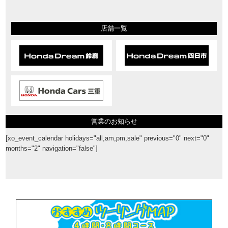
店舗一覧
営業のお知らせ
[xo_event_calendar holidays="all,am,pm,sale" previous="0" next="0"
months="2" navigation="false"]