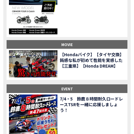
CL500売却！X-ADVオーナーの素直な理由。〇〇で納得の買取してもらいました|Honda X-ADV
MOVIE
【梅本まどかさんコラボ】CIVIC TYPE R♪スタッフオススメの鈴鹿ドライブへ！【後編】
MOVIE
憧れの大型バイク試乗！4輪走行は驚きの…【Honda GoldWing AfricaTwin】試乗会in鈴鹿ツインサーキット
MOVIE
【鈴鹿ツインサーキット】バイク＆クルマ夢のコラボイベント！「HCM２＆４サーキットフェス」レポ
MOVIE
全員初対面！バイク女子6人がツーリング行ったらwww
MOVIE
バイク女子6人でツーリング行った結果ww！後編
MOVIE
MOVIE
温泉1泊。いつもソロの女性ライダー、大人のマスツーリングへついていった【三重〜長野•茶臼山高原経由】Honda CL500
MOVIE
【Hondaバイク】【タイヤ交換】
【梅本まどかさんコラボ】CIVIC TYPE R♪ スタッフオススメの鈴鹿ドライブへ！【前編】
MOVIE
鈍感な私が初めて性能を実感した
ＨＣＭ２＆４サーキットフェス2023 紹介動画②
【三重県】【Honda DREAM】
MOVIE
ＨＣＭ２＆４サーキットフェス2023 紹介動画①
MOVIE
モトベはつこさんコラボ動画
MOVIE
Honda Dream 四日市のご紹介
EVENT
MOVIE
Honda Dream 鈴鹿のご紹介
MOVIE
7/4・5 鈴鹿８時間耐久ロードレ
ースTSRを一緒に応援しましょ
Honda Dream 松阪のご紹介
MOVIE
う！
２月１２日 牡蠣ツーリングフォトギャラリー
第6回オフロードスクールフォトギャラリー
EVENT
Honda Dream鈴鹿・松阪・四日市 ３店舗合同周年祭フォトギャラリー
EVENT