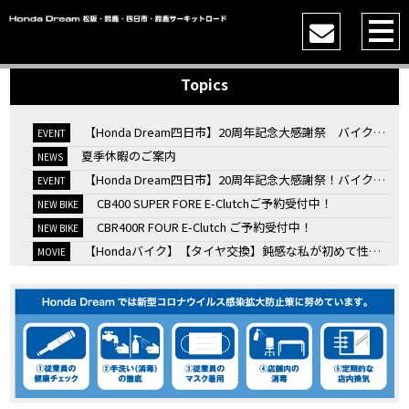
Topics
【Honda Dream四日市】20周年記念大感謝祭 バイク女子トークショー
EVENT
夏季休暇のご案内
NEWS
【Honda Dream四日市】20周年記念大感謝祭！バイク女子トークショー
EVENT
CB400 SUPER FORE E-Clutchご予約受付中！
NEW BIKE
CBR400R FOUR E-Clutch ご予約受付中！
NEW BIKE
【Hondaバイク】【タイヤ交換】鈍感な私が初めて性能を実感した【三重県】【Honda DREAM】
MOVIE
7/4・5 鈴鹿８時間耐久ロードレースTSRを一緒に応援しましょう！
EVENT
KOOD クロモリアクスルシャフトお客様のバイクで体感試走
EVENT
【三重→香川】このバイク、なんだと思いますか？【ホンダ バイク】【Honda DREAM】【三重県】
MOVIE
“コカ・コーラ”鈴鹿８時間耐久ロードレース 第47回大会「TSR応援席プレミアムチケット販売開始！」
EVENT
【ホンダ バイク】バイクを長持ちさせる洗車を教えてもらった【プロの裏ワザ】
MOVIE
【ホンダ バイク】CRF1100L Africa Twinは女性ライダーでも快適か？四国ツーリング【X-ADVオーナー目線】
MOVIE