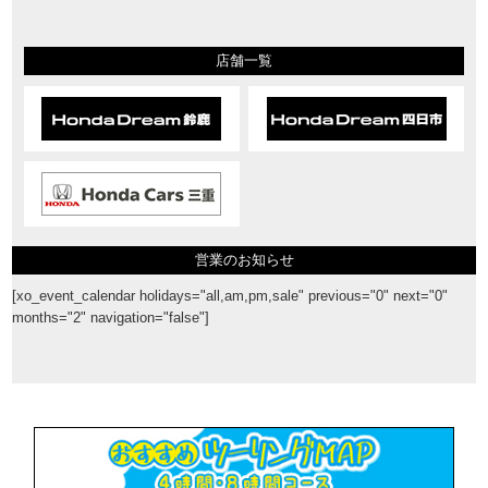
店舗一覧
営業のお知らせ
[xo_event_calendar holidays="all,am,pm,sale" previous="0" next="0"
months="2" navigation="false"]