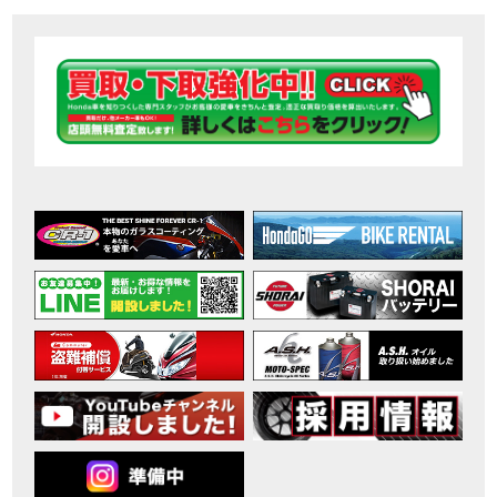
【ホンダ バイク】DCTが搭載しているバイクに試乗したんだけどなめてました・・【Rebel 1100 S Edition Dual Clutch Transmission】
MOVIE
2026年7月〜11月イベントのご案内
EVENT
【ホンダ バイク】 ホンダドリーム鈴鹿の未公開シーン【モトベはつこ】
MOVIE
最新のアフリカツインどう？妹とHondaDreamのバイク全部見た結果｜Honda SuperCub
MOVIE
【ホンダ バイク】「ボカロ文化」を知ろう ナビゲーションをスキップ 検索 作成 6 アバターの画像 三重県を巡る女性ライダーの4日間！ポケふた全制覇ツーリング Honda CB1000F
MOVIE
［三重県下最大級のバイクイベント］2026MIE BIKE FES開催 情報2
EVENT
［三重県下最大級のバイクイベント］2026MIE BIKE FES開催 情報１
EVENT
免許取得サポートキャンペーン実施中！
CAMPAIGN
［三重県下最大級のバイクイベント］2026MIE BIKE FES開催
EVENT
【ホンダ バイク】【バイク女子】怖くて乗れなかったあの憧れバイク、ついに乗ります！
MOVIE
【ホンダ バイク】バイクが動かなくなった…原因不明で入院します
MOVIE
Rebel 250 E-Clutch シリーズ 洋用品購入サポートキャンペーン
CAMPAIGN
【ホンダ バイク】CB1000F 4台で三重県ツーリング！梅本まどかさん、MIISAさんと一日笑った【ポケふた】Honda
MOVIE
【ホンダ バイク】【GB350C S】梅本まどかさんと三重県ツーリング満喫しました！ポケふた探し第1弾【モトブログ】
MOVIE
【ホンダドリーム新春初売り特別企画】のご紹介！！
MOVIE
こんなことある？！CB1000Fでツーリングイベントに参戦したのだが・・
MOVIE
【新車】CB1000Fで11時間ツーリングした素直なレビュー【モトブログ】Honda CB
MOVIE