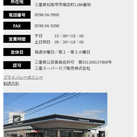
所在地
三重県松阪市市場庄町1286番地
電話番号
0598-56-9900
FAX
0598-56-9298
平日 10：00〜18：00
営業時間
土日祝日 09：30〜18：00
定休日
毎週水曜日／第２・第３火曜日
三重県公安委員会許可 第551300137800号
認可
三重スーパーカブ販売株式会社
プライバシーポリシー
勧誘方針