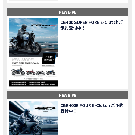
【納車】新型X-ADV初走行！3台乗り継いだ私の素直な感想｜DCT クルーズコントロール
MOVIE
NEW BIKE
三重県下 Honda Dream4店舗にて新春キャンペーンを開催
MOVIE
【速報】2025年モデルHonda X-ADV契約しました！新型のどこが凄いかチェックしてきた！
MOVIE
CB400 SUPER FORE E-Clutchご
予約受付中！
【女子ツーリング】秋の女子ツーリングin鳥羽・伊勢 【Honda Dream 松阪】
MOVIE
スーパーカブFinal Edition/HELLP KITTY在庫車あります！
NEW BIKE
【CBR1000RR-R】スーパースポーツバイクで三重県の新スポットを巡る女子ツーリング|Honda CBR1000RRR Rebel1100 500 250
MOVIE
三重県下 Honda Dreamにてレンタルバイクキャンペーン実施中💫
CAMPAIGN
【アフリカツイン】憧れの大型バイクで1泊2日マスツーリング｜三重県〜静岡県｜Honda CL500 AfricaTwin
MOVIE
【女子ツーリング】穴場スポット満載！三重の美味しいもの・パワースポット！【Honda Dream 松阪】
MOVIE
【CBR600RR】憧れのSSバイクで女子ツーリング|三重県 松阪スタート！Honda Rebel250•500
MOVIE
【中級レベル】スクーター乗りの女性ライダーがライティングスクールに潜入【HMS】Honda 400X
MOVIE
【鈴鹿サーキット】ホンダモーターサイクリストスクールを体験してきました【バイク女子】
MOVIE
NEW BIKE
【買取強化中】乗らないバイクはHonda Dreamへ！
CAMPAIGN
CBR400R FOUR E-Clutch ご予約
【祝】Honda CL500納車「かなえさんバイク売れました！」連絡があり行ってきました
MOVIE
受付中！
【シンガーソングライター茉ひるさんご来店】ホンダドリーム四日市
MOVIE
【ホンダドリーム鈴鹿サーキットロード】オープン当日イベントレポ！
MOVIE
【鈴鹿サーキットに近い！】ホンダドリーム鈴鹿サーキットロードOPEN！ #茉ひる
MOVIE