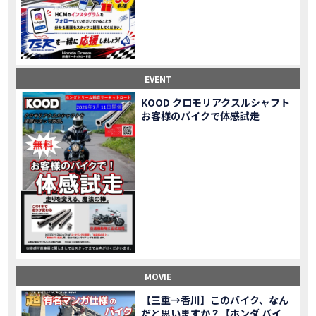
Honda Dream鈴鹿・松阪・四日市 ３店舗合同周年祭レポート
MOVIE
NEW BIKE「HAWK 11」新型ロードスポーツモデル HAWK 11を発売！
NEW BIKE
NEW BIKE「ダックス125」新型レジャーバイク ダックス125を発売！
NEW BIKE
Honda Dream 鈴鹿 オフロードスクール紹介
MOVIE
【新車中古車多数】三重県でバイクを探すなら！HondaDream松阪【ホンダ二輪車専門店】
MOVIE
EVENT
【県下最大規模】三重県でバイクを探すなら！HondaDream鈴鹿【ホンダ二輪車専門店】
MOVIE
KOOD クロモリアクスルシャフト
「CBR400R」「400X」の仕様 を一部変更し発売!
お客様のバイクで体感試走
NEW BIKE
大型プレミアムツアラー「Gold Wing」 シリーズのカラーバリエーション を一部変更し発売!
NEW BIKE
クルーザーモデル 「Rebel 250 S Edition」 に新色を追加し発表！
NEW BIKE
「CT125・ハンターカブ」 に新色を追加し発売！
NEW BIKE
「CB1100 EX Final Edition」「CB1100 RS Final Edition」を発売
NEW BIKE
「モンキー125」に5速トランスミッションを採用した新エンジンを搭載し発売！
NEW BIKE
「スーパーカブ C125」に環境性能を向上させた新エンジンを搭載し発売！
NEW BIKE
【イベントレポート】2021年 7月25日 敦賀ツーリング
EVENT
HondaDream鈴鹿 オフロードスクール紹介
MOVIE
MOVIE
「ADV150」に受注期間限定のカラーリングを設定し発売！
NEW BIKE
「GB350」「GB350 S」新型ロードスポーツモデル GB350・GB350 S を発売！
NEW BIKE
【三重→香川】このバイク、なん
だと思いますか？【ホンダ バイ
「フォルツァ」軽二輪スクーター フォルツァ をモデルチェンジし発売！
NEW BIKE