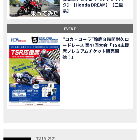
ク】【Honda DREAM】【三重
「X-ADV」大型クロスオーバーモデル X-ADV をフルモデルチェンジし発売！
NEW BIKE
県】
「CB1000R」のヘッドライト等の外観デザインやカラーリングの変更など熟成を図り発売！
NEW BIKE
「NC750X」大型スポーツモデル NC750X をフルモデルチェンジし発売！
NEW BIKE
EVENT
「CB1300 SUPER FOUR」「CB1300 SUPER BOL D’OR」ならびに「CB1300 SUPER FOUR SP」「CB1300 SUPER BOL D’OR SP」に先進の電子制御デバイスを採用し発売！
NEW BIKE
“コカ・コーラ”鈴鹿８時間耐久ロ
大型クルーザーモデル「Rebel 1100」を新発売!!
NEW BIKE
ードレース 第47回大会「TSR応援
よりスポーティーなイメージを強化『CBR650R』を発表!
NEW BIKE
席プレミアムチケット販売開
Neo Sports Caféシリーズのミドルクラスモデル『CB650R』を発表！
始！」
NEW BIKE
フルモデルチェンジした 新型「PCX」「PCX160」「PCX e:HEV」を発表!
NEW BIKE
国内販売を予定するグローバルモデルがHondaバイクWebサイトで公開されました！
NEWS
「CRF250L」「CRF250 RALLY」をフルモデルチェンジし発表！
NEW BIKE
〒515-2121