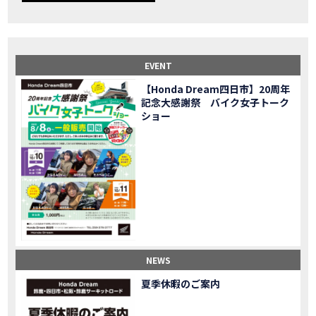
【事故寸前】200kmレッカー、そしてさらなる原因が判明し、修理代が膨れ上がった結果
MOVIE
Dio Lite 新基準原付 販売中！
NEW BIKE
NEWS
【バイク女子】高速道路走行中にバイクから異音が。レッカーされる事態になりました…
MOVIE
2025X-ADV 最高の旅バイクで街乗りも最適！ADVが20台でツーリングしました｜Honda ADV160
MOVIE
EVENT
CB1000F販売中！！
NEW BIKE
NEWS
【Honda Dream四日市】20周年
【バイク女子】ごめんなさい。大切なツーリングでやらかしてしまった…
MOVIE
記念大感謝祭 バイク女子トーク
【バイク女子】下道444kmぶっ通しで走った結果がヤバかった
MOVIE
ショー
【バイク女子】最安！三重→東京〇〇〇円で行けちゃった
MOVIE
新型スーパーカブ110レビュー！C125 CT125で女子ツーリング 最高！Honda Super Cub(JA59)
MOVIE
【世界一の燃費Super cub】給油せずにどこまで行けるかやってみたら大変なことになりました
MOVIE
【バイク女子の挑戦】世界一の最強バイクでついにやります。
MOVIE
【バイク女子】この動画を見たらイライラするかもしれません。ごめんなさい。
MOVIE
【バイク用ドラレコ】センサーで感知！駐車場でバイクの周りを…
MOVIE
おめでたい人生初バイク納車！スタッフがまさかの対応…
MOVIE
【激カワ女子登場】バイク女子はツーリング中も〇〇が大好き♡
MOVIE
NEWS
正統派NC750X！大型二輪教習から10年目の素直な感想|Honda NC750X DCT【バイク女子ツーリング】
MOVIE
夏季休暇のご案内
女が乗るバイクじゃない？低身長女が検証します
MOVIE
【福井1泊ツーリング】バイク女子、仲悪いって本当？
MOVIE