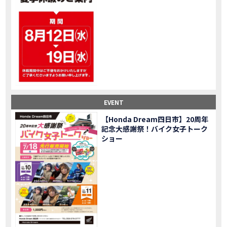
大型ツアラー！Gold Wing Tour 50th ANNIVWRSARYは女性ライダーでもツーリングを楽しめるのか検証してみた｜Honda ゴールドウイング
MOVIE
【Monkey125】初めてモンキー！意外な◯◯へ行って来た【三重ホンダヒート】
MOVIE
大型ツアラー「Gold Wing Tour」と特別仕様の 「Gold Wing Tour 50th ANNIVERSARY」を 受注期間限定で発売
NEW BIKE
【三重県】女性ライダーツーリングを満喫しました｜CB1000HORNET CB750HORNET CB650R E-Clutch
MOVIE
【女子ツーの実態】恥ずかしいけど、暴露しました。
MOVIE
オイル交換に行ったつもりが…まさかの大出費！？
MOVIE
「CRF250 RALLY」「CRF250 RALLY＜s＞」の カラーリング設定と仕様を一部変更し発売
NEW BIKE
EVENT
「CRF250L」「CRF250L＜s＞」のカラーリング設定と 仕様を一部変更し発売
NEW BIKE
軽二輪スーパースポーツモデル「CBR250RR」の カラーバリエーションを変更し発売
NEW BIKE
【Honda Dream四日市】20周年
記念大感謝祭！バイク女子トーク
【Honda Dream鈴鹿】20周年記念・大感謝祭イベント 大人気バイク女子が大集合・・Honda Dreamさんの人気を探ってきましたスペシャル！！メチャクチャ楽しかったです❤
MOVIE
ショー
PROJECT BIG1 Final Edition CB 1300在庫車あります！
NEW BIKE
【バイク女子】急遽、愛車とお別れ…ついにあのバイクに乗れた
MOVIE
【バイク女子】オイル交換だけのつもりが、まさかのアレを交換することに！？
MOVIE
【Honda Dream 鈴鹿２０周年記念大感謝祭】 多くの方のご来店ありがとうございました！
EVENT
【CB650R E-Clutch】X-ADVでDCTに5年乗った私が素直にレビュー｜Honda X-ADV
MOVIE
【カブでアクセル全開】女性ライダーで耐久レース参戦！レースだけじゃないサーキットの楽しみ方|Honda supercub
MOVIE
【新型X-ADV】最初のカスタムはこれ！ガラスコーティングもしちゃいました|Honda X-ADV
MOVIE