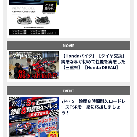
CL500売却！X-ADVオーナーの素直な理由。〇〇で納得の買取してもらいました|Honda X-ADV
MOVIE
【梅本まどかさんコラボ】CIVIC TYPE R♪スタッフオススメの鈴鹿ドライブへ！【後編】
MOVIE
憧れの大型バイク試乗！4輪走行は驚きの…【Honda GoldWing AfricaTwin】試乗会in鈴鹿ツインサーキット
MOVIE
【鈴鹿ツインサーキット】バイク＆クルマ夢のコラボイベント！「HCM２＆４サーキットフェス」レポ
MOVIE
全員初対面！バイク女子6人がツーリング行ったらwww
MOVIE
バイク女子6人でツーリング行った結果ww！後編
MOVIE
MOVIE
温泉1泊。いつもソロの女性ライダー、大人のマスツーリングへついていった【三重〜長野•茶臼山高原経由】Honda CL500
MOVIE
【Hondaバイク】【タイヤ交換】
【梅本まどかさんコラボ】CIVIC TYPE R♪ スタッフオススメの鈴鹿ドライブへ！【前編】
MOVIE
鈍感な私が初めて性能を実感した
ＨＣＭ２＆４サーキットフェス2023 紹介動画②
【三重県】【Honda DREAM】
MOVIE
ＨＣＭ２＆４サーキットフェス2023 紹介動画①
MOVIE
モトベはつこさんコラボ動画
MOVIE
Honda Dream 四日市のご紹介
EVENT
MOVIE
Honda Dream 鈴鹿のご紹介
MOVIE
7/4・5 鈴鹿８時間耐久ロードレ
ースTSRを一緒に応援しましょ
Honda Dream 松阪のご紹介
MOVIE
う！
２月１２日 牡蠣ツーリングフォトギャラリー
第6回オフロードスクールフォトギャラリー
EVENT
Honda Dream鈴鹿・松阪・四日市 ３店舗合同周年祭フォトギャラリー
EVENT