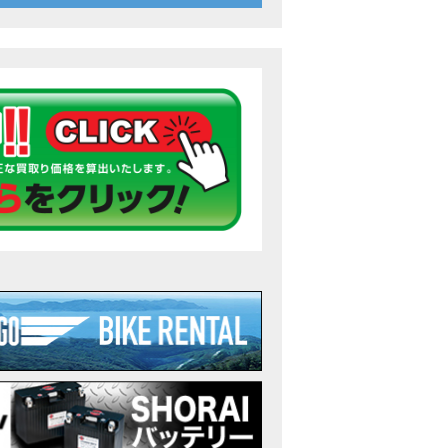
26年7月〜11月イベントのご案内
ンダ バイク】 ホンダドリーム鈴鹿の未公開シーン【モトベはつこ】
のアフリカツインどう？妹とHondaDreamのバイク全部見た結果｜Honda Sup
ダ バイク】「ボカロ文化」を知ろう ナビゲーションをスキップ 検索 作成 6 アバターの画像 三重県を巡る女性
重県下最大級のバイクイベント］2026MIE BIKE FES開催 情報2
重県下最大級のバイクイベント］2026MIE BIKE FES開催 情報１
免許取得サポートキャンペーン実施中！
重県下最大級のバイクイベント］2026MIE BIKE FES開催
ンダ バイク】【バイク女子】怖くて乗れなかったあの憧れバイク、ついに乗
ンダ バイク】バイクが動かなくなった…原因不明で入院します
Rebel 250 E-Clutch シリーズ 洋用品購入サポートキャンペーン
ンダ バイク】CB1000F 4台で三重県ツーリング！梅本まどかさん、MIISAさ
ンダ バイク】【GB350C S】梅本まどかさんと三重県ツーリング満喫しま
ンダドリーム新春初売り特別企画】のご紹介！！
なことある？！CB1000Fでツーリングイベントに参戦したのだが・・
車】CB1000Fで11時間ツーリングした素直なレビュー【モトブログ】Honda 
故寸前】200kmレッカー、そしてさらなる原因が判明し、修理代が膨れ上が
Dio Lite 新基準原付 販売中！