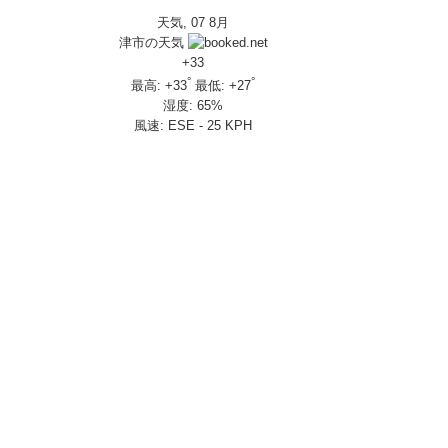
天気, 07 8月
IVERSARY」を 受注期間限定で発売
津市の天気
650R E-Clutch
+
33
°
°
最高:
+
33
最低:
+
27
湿度:
65%
部変更し発売
風速:
ESE - 25 KPH
し発売
さんの人気を探ってきましたスペシャル！！メチャクチャ楽しかったです❤
ざいました！
楽しみ方|Honda supercub
 X-ADV
トロール