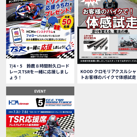
【鈴
MOVIE
全員
MOVIE
バイ
MOVIE
温泉
MOVIE
【梅
MOVIE
ＨＣ
MOVIE
ＨＣ
MOVIE
モト
MOVIE
Hon
MOVIE
7/4・5 鈴鹿８時間耐久ロード
Hon
MOVIE
KOOD クロモリアクスルシャ
レースTSRを一緒に応援しまし
トお客様のバイクで体感試走
ょう！
Hon
MOVIE
２月１２
EVENT
第6
EVENT
Ho
EVENT
Ho
MOVIE
N
NEW BIKE
N
NEW BIKE
Ho
MOVIE