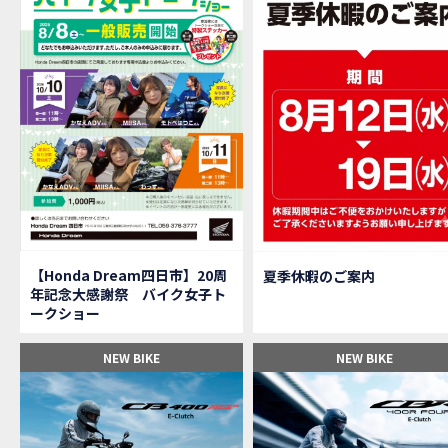
【M
MOVIE
大
NEW BIKE
【三重
MOVIE
【女
MOVIE
オイ
MOVIE
「
NEW BIKE
「
NEW BIKE
軽
NEW BIKE
【Ho
MOVIE
P
NEW BIKE
【バ
MOVIE
【Honda Dream四日市】20周
夏季休暇のご案内
【バ
MOVIE
年記念大感謝祭 バイク女子ト
【H
EVENT
ークショー
【CB
MOVIE
【カ
MOVIE
NEW BIKE
NEW BIKE
【新
MOVIE
【納
MOVIE
三重
MOVIE