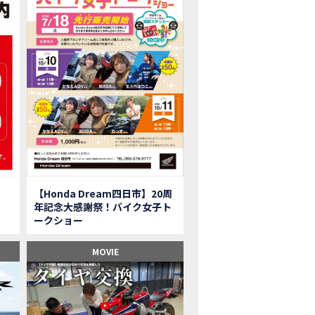
onkey125】初めてモンキー！意外な◯◯へ行って来た【三重ホンダヒート】
型ツアラー「Gold Wing Tour」と特別仕様の 「Gold Wing Tour 50th ANN
県】女性ライダーツーリングを満喫しました｜CB1000HORNET CB750HORNET CB
子ツーの実態】恥ずかしいけど、暴露しました。
ル交換に行ったつもりが…まさかの大出費！？
CRF250 RALLY」「CRF250 RALLY＜s＞」の カラーリング設定と仕様を一
CRF250L」「CRF250L＜s＞」のカラーリング設定と 仕様を一部変更し発売
二輪スーパースポーツモデル「CBR250RR」の カラーバリエーションを変更
nda Dream鈴鹿】20周年記念・大感謝祭イベント 大人気バイク女子が大集合・・Honda Dream
ROJECT BIG1 Final Edition CB 1300在庫車あります！
イク女子】急遽、愛車とお別れ…ついにあのバイクに乗れた
【Honda Dream四日市】20周
イク女子】オイル交換だけのつもりが、まさかのアレを交換することに！？
年記念大感謝祭！バイク女子ト
onda Dream 鈴鹿２０周年記念大感謝祭】 多くの方のご来店ありがとうご
ークショー
650R E-Clutch】X-ADVでDCTに5年乗った私が素直にレビュー｜Honda X-ADV
ブでアクセル全開】女性ライダーで耐久レース参戦！レースだけじゃないサーキットの
MOVIE
型X-ADV】最初のカスタムはこれ！ガラスコーティングもしちゃいました|Honda
車】新型X-ADV初走行！3台乗り継いだ私の素直な感想｜DCT クルーズコン
県下 Honda Dream4店舗にて新春キャンペーンを開催