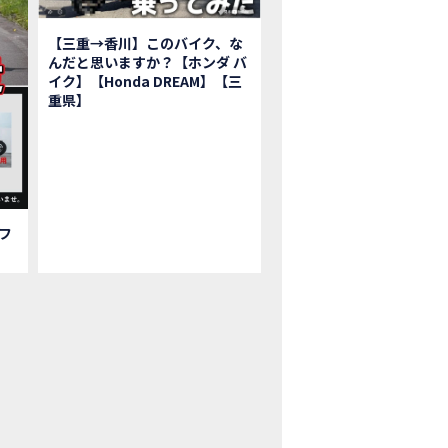
鹿ツインサーキット】バイク＆クルマ夢のコラボイベント！「HCM２＆４サ
初対面！バイク女子6人がツーリング行ったらwww
【三重→香川】このバイク、な
ク女子6人でツーリング行った結果ww！後編
んだと思いますか？【ホンダ バ
1泊。いつもソロの女性ライダー、大人のマスツーリングへついていった【三重〜長
イク】【Honda DREAM】【三
重県】
本まどかさんコラボ】CIVIC TYPE R♪ スタッフオススメの鈴鹿ドライブへ
Ｍ２＆４サーキットフェス2023 紹介動画②
Ｍ２＆４サーキットフェス2023 紹介動画①
ベはつこさんコラボ動画
da Dream 四日市のご紹介
da Dream 鈴鹿のご紹介
フ
da Dream 松阪のご紹介
日 牡蠣ツーリングフォトギャラリー
回オフロードスクールフォトギャラリー
nda Dream鈴鹿・松阪・四日市 ３店舗合同周年祭フォトギャラリー
nda Dream鈴鹿・松阪・四日市 ３店舗合同周年祭レポート
EW BIKE「HAWK 11」新型ロードスポーツモデル HAWK 11を発売！
EW BIKE「ダックス125」新型レジャーバイク ダックス125を発売！
nda Dream 鈴鹿 オフロードスクール紹介