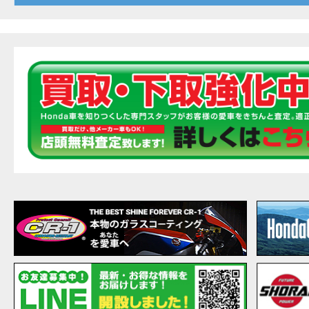
20
EVENT
【ホ
MOVIE
最新
MOVIE
【ホン
MOVIE
［三
EVENT
［三
EVENT
CAMPAIGN
［三
EVENT
【ホ
MOVIE
【ホ
MOVIE
CAMPAIGN
【ホ
MOVIE
【ホ
MOVIE
【ホ
MOVIE
こん
MOVIE
【新
MOVIE
【事
MOVIE
NEW BIKE
NEWS