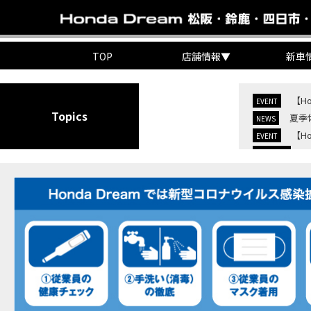
TOP
店舗情報
▼
新車
【H
EVENT
Topics
夏季
NEWS
【H
EVENT
C
NEW BIKE
C
NEW BIKE
【H
MOVIE
7/
EVENT
KO
EVENT
【三
MOVIE
“コ
EVENT
【ホ
MOVIE
【ホ
MOVIE
【ホン
MOVIE