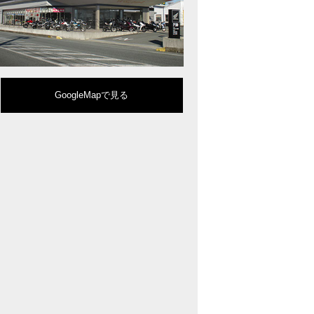
型クルーザーモデル「Rebel 1100」を新発売!!
りスポーティーなイメージを強化『CBR650R』を発表!
eo Sports Caféシリーズのミドルクラスモデル『CB650R』を発表！
ルモデルチェンジした 新型「PCX」「PCX160」「PCX e:HEV」を発表!
販売を予定するグローバルモデルがHondaバイクWebサイトで公開されまし
CRF250L」「CRF250 RALLY」をフルモデルチェンジし発表！
GoogleMapで見る