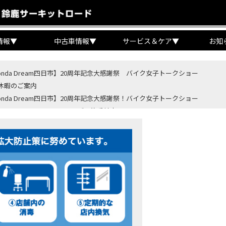
情報
▼
中古車情報
▼
サービス＆ケア
▼
お知
onda Dream四日市】20周年記念大感謝祭 バイク女子トークショー
休暇のご案内
onda Dream四日市】20周年記念大感謝祭！バイク女子トークショー
B400 SUPER FORE E-Clutchご予約受付中！
BR400R FOUR E-Clutch ご予約受付中！
ondaバイク】【タイヤ交換】鈍感な私が初めて性能を実感した【三重県】【Hond
4・5 鈴鹿８時間耐久ロードレースTSRを一緒に応援しましょう！
OD クロモリアクスルシャフトお客様のバイクで体感試走
重→香川】このバイク、なんだと思いますか？【ホンダ バイク】【Honda DR
カ・コーラ”鈴鹿８時間耐久ロードレース 第47回大会「TSR応援席プレミアム
ンダ バイク】バイクを長持ちさせる洗車を教えてもらった【プロの裏ワザ】
ンダ バイク】CRF1100L Africa Twinは女性ライダーでも快適か？四国ツー
ダ バイク】DCTが搭載しているバイクに試乗したんだけどなめてました・・【Rebel 1100 S