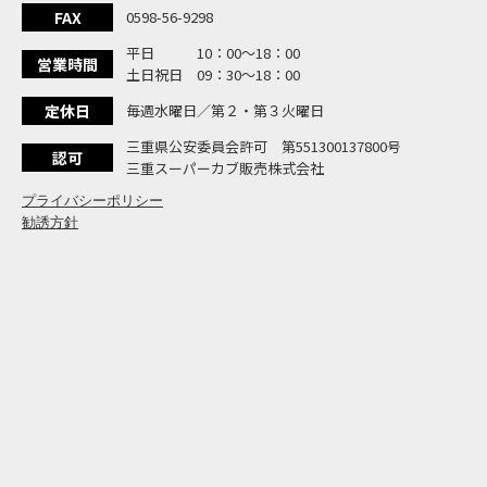
大
NEW BIKE
FAX
0598-56-9298
よ
NEW BIKE
平日 10：00〜18：00
N
営業時間
NEW BIKE
土日祝日 09：30〜18：00
フ
NEW BIKE
定休日
毎週水曜日／第２・第３火曜日
国内
NEWS
「
三重県公安委員会許可 第551300137800号
NEW BIKE
認可
三重スーパーカブ販売株式会社
プライバシーポリシー
勧誘方針