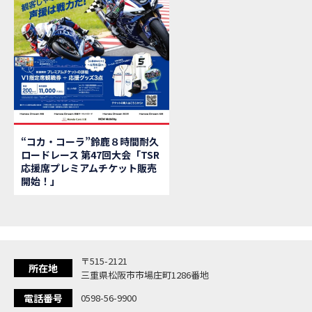
【新
MOVIE
【県
MOVIE
「
NEW BIKE
大
NEW BIKE
ク
NEW BIKE
「
NEW BIKE
「C
NEW BIKE
「
NEW BIKE
“コカ・コーラ”鈴鹿８時間耐久
「
NEW BIKE
ロードレース 第47回大会「TSR
【イ
EVENT
応援席プレミアムチケット販売
Ho
MOVIE
開始！」
「
NEW BIKE
「
NEW BIKE
「
NEW BIKE
「
NEW BIKE
〒515-2121
「
NEW BIKE
所在地
三重県松阪市市場庄町1286番地
「
NEW BIKE
電話番号
0598-56-9900
「C
NEW BIKE