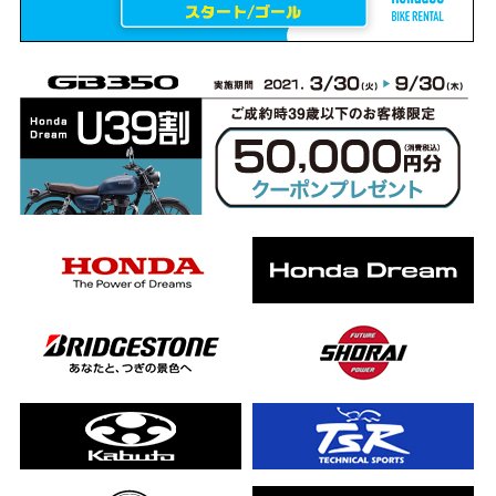
erCub
ライダーの4日間！ポケふた全制覇ツーリング Honda CB1000F
ります！
んと一日笑った【ポケふた】Honda
した！ポケふた探し第1弾【モトブログ】
CB
った結果