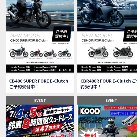
【速
MOVIE
【女
MOVIE
ス
NEW BIKE
【C
MOVIE
CAMPAIGN
【ア
MOVIE
【女
MOVIE
【C
MOVIE
【中
MOVIE
【鈴
MOVIE
CAMPAIGN
CB400 SUPER FORE E-Clutch
CBR400R FOUR E-Clutch 
【祝
MOVIE
ご予約受付中！
約受付中！
【シ
MOVIE
【ホ
EVENT
EVENT
MOVIE
【鈴
MOVIE
CL
MOVIE
【梅
MOVIE
憧れ
MOVIE