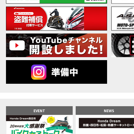
【バ
MOVIE
20
MOVIE
NEW BIKE
NEWS
【バ
MOVIE
【バ
MOVIE
【バ
MOVIE
新型ス
MOVIE
【世
MOVIE
【バ
MOVIE
【バ
MOVIE
【バ
MOVIE
おめ
MOVIE
【激
MOVIE
正統
MOVIE
EVENT
NEWS
女が
MOVIE
【福
MOVIE
大型
MOVIE