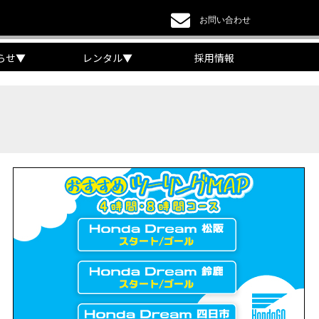
お問い合わせ
らせ
▼
レンタル
▼
採用情報
a DREAM】
EAM】【三重県】
チケット販売開始！」
リング【X-ADVオーナー目線】
 Edition Dual Clutch Transmission】