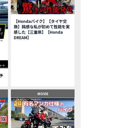
報】2025年モデルHonda X-ADV契約しました！新型のどこが凄いかチェッ
子ツーリング】秋の女子ツーリングin鳥羽・伊勢 【Honda Dream 松阪】
ーパーカブFinal Edition/HELLP KITTY在庫車あります！
【Hondaバイク】【タイヤ交
BR1000RR-R】スーパースポーツバイクで三重県の新スポットを巡る女子ツーリング|Honda
換】鈍感な私が初めて性能を実
三重県下 Honda Dreamにてレンタルバイクキャンペーン実施中💫
感した【三重県】【Honda
フリカツイン】憧れの大型バイクで1泊2日マスツーリング｜三重県〜静岡県｜Honda C
DREAM】
子ツーリング】穴場スポット満載！三重の美味しいもの・パワースポット！【Hon
BR600RR】憧れのSSバイクで女子ツーリング|三重県 松阪スタート！Honda Rebe
級レベル】スクーター乗りの女性ライダーがライティングスクールに潜入【HMS】H
鹿サーキット】ホンダモーターサイクリストスクールを体験してきました【
【買取強化中】乗らないバイクはHonda Dreamへ！
ご予
】Honda CL500納車「かなえさんバイク売れました！」連絡があり行ってき
ンガーソングライター茉ひるさんご来店】ホンダドリーム四日市
ンダドリーム鈴鹿サーキットロード】オープン当日イベントレポ！
MOVIE
鹿サーキットに近い！】ホンダドリーム鈴鹿サーキットロードOPEN！ #茉ひ
500売却！X-ADVオーナーの素直な理由。〇〇で納得の買取してもらいました|Hond
本まどかさんコラボ】CIVIC TYPE R♪スタッフオススメの鈴鹿ドライブへ！
の大型バイク試乗！4輪走行は驚きの…【Honda GoldWing AfricaTwin