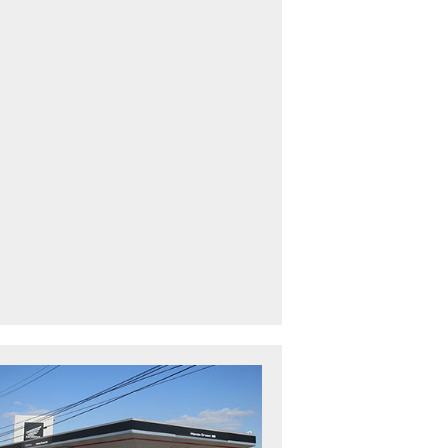
車中古車多数】三重県でバイクを探すなら！HondaDream松阪【ホンダ二輪
下最大規模】三重県でバイクを探すなら！HondaDream鈴鹿【ホンダ二輪車
CBR400R」「400X」の仕様 を一部変更し発売!
型プレミアムツアラー「Gold Wing」 シリーズのカラーバリエーション を一
ルーザーモデル 「Rebel 250 S Edition」 に新色を追加し発表！
CT125・ハンターカブ」 に新色を追加し発売！
B1100 EX Final Edition」「CB1100 RS Final Edition」を発売
モンキー125」に5速トランスミッションを採用した新エンジンを搭載し発売
スーパーカブ C125」に環境性能を向上させた新エンジンを搭載し発売！
ベントレポート】2021年 7月25日 敦賀ツーリング
ndaDream鈴鹿 オフロードスクール紹介
ADV150」に受注期間限定のカラーリングを設定し発売！
GB350」「GB350 S」新型ロードスポーツモデル GB350・GB350 S を発売！
フォルツァ」軽二輪スクーター フォルツァ をモデルチェンジし発売！
X-ADV」大型クロスオーバーモデル X-ADV をフルモデルチェンジし発売！
CB1000R」のヘッドライト等の外観デザインやカラーリングの変更など熟成
NC750X」大型スポーツモデル NC750X をフルモデルチェンジし発売！
B1300 SUPER FOUR」「CB1300 SUPER BOL D’OR」ならびに「CB1300 SUPER FOUR SP」「C