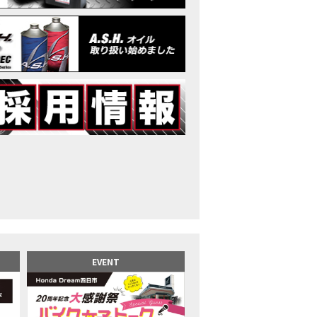
イク女子】高速道路走行中にバイクから異音が。レッカーされる事態になり
25X-ADV 最高の旅バイクで街乗りも最適！ADVが20台でツーリングしました｜Hond
CB1000F販売中！！
イク女子】ごめんなさい。大切なツーリングでやらかしてしまった…
イク女子】下道444kmぶっ通しで走った結果がヤバかった
イク女子】最安！三重→東京〇〇〇円で行けちゃった
ーパーカブ110レビュー！C125 CT125で女子ツーリング 最高！Honda Super C
界一の燃費Super cub】給油せずにどこまで行けるかやってみたら大変なこ
イク女子の挑戦】世界一の最強バイクでついにやります。
イク女子】この動画を見たらイライラするかもしれません。ごめんなさい。
イク用ドラレコ】センサーで感知！駐車場でバイクの周りを…
でたい人生初バイク納車！スタッフがまさかの対応…
カワ女子登場】バイク女子はツーリング中も〇〇が大好き♡
派NC750X！大型二輪教習から10年目の素直な感想|Honda NC750X DCT
EVENT
乗るバイクじゃない？低身長女が検証します
井1泊ツーリング】バイク女子、仲悪いって本当？
ツアラー！Gold Wing Tour 50th ANNIVWRSARYは女性ライダーでもツーリ