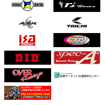
ました…
a ADV160
ub(JA59)
とになりました
【バイク女子ツーリング】
ングを楽しめるのか検証してみた｜Honda ゴールドウイング