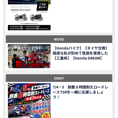
CL500売却！X-ADVオーナーの素直な理由。〇〇で納得の買取してもらいました|Honda X-ADV
MOVIE
【梅本まどかさんコラボ】CIVIC TYPE R♪スタッフオススメの鈴鹿ドライブへ！【後編】
MOVIE
憧れの大型バイク試乗！4輪走行は驚きの…【Honda GoldWing AfricaTwin】試乗会in鈴鹿ツインサーキット
MOVIE
【鈴鹿ツインサーキット】バイク＆クルマ夢のコラボイベント！「HCM２＆４サーキットフェス」レポ
MOVIE
全員初対面！バイク女子6人がツーリング行ったらwww
MOVIE
バイク女子6人でツーリング行った結果ww！後編
MOVIE
MOVIE
温泉1泊。いつもソロの女性ライダー、大人のマスツーリングへついていった【三重〜長野•茶臼山高原経由】Honda CL500
MOVIE
【Hondaバイク】【タイヤ交換】
【梅本まどかさんコラボ】CIVIC TYPE R♪ スタッフオススメの鈴鹿ドライブへ！【前編】
MOVIE
鈍感な私が初めて性能を実感した
ＨＣＭ２＆４サーキットフェス2023 紹介動画②
【三重県】【Honda DREAM】
MOVIE
ＨＣＭ２＆４サーキットフェス2023 紹介動画①
MOVIE
モトベはつこさんコラボ動画
MOVIE
Honda Dream 四日市のご紹介
EVENT
MOVIE
Honda Dream 鈴鹿のご紹介
MOVIE
7/4・5 鈴鹿８時間耐久ロードレ
ースTSRを一緒に応援しましょ
Honda Dream 松阪のご紹介
MOVIE
う！
２月１２日 牡蠣ツーリングフォトギャラリー
第6回オフロードスクールフォトギャラリー
EVENT
Honda Dream鈴鹿・松阪・四日市 ３店舗合同周年祭フォトギャラリー
EVENT