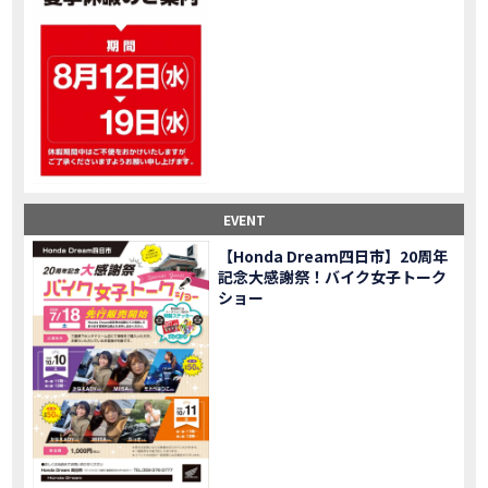
大型ツアラー！Gold Wing Tour 50th ANNIVWRSARYは女性ライダーでもツーリングを楽しめるのか検証してみた｜Honda ゴールドウイング
MOVIE
【Monkey125】初めてモンキー！意外な◯◯へ行って来た【三重ホンダヒート】
MOVIE
大型ツアラー「Gold Wing Tour」と特別仕様の 「Gold Wing Tour 50th ANNIVERSARY」を 受注期間限定で発売
NEW BIKE
【三重県】女性ライダーツーリングを満喫しました｜CB1000HORNET CB750HORNET CB650R E-Clutch
MOVIE
【女子ツーの実態】恥ずかしいけど、暴露しました。
MOVIE
オイル交換に行ったつもりが…まさかの大出費！？
MOVIE
「CRF250 RALLY」「CRF250 RALLY＜s＞」の カラーリング設定と仕様を一部変更し発売
NEW BIKE
EVENT
「CRF250L」「CRF250L＜s＞」のカラーリング設定と 仕様を一部変更し発売
NEW BIKE
軽二輪スーパースポーツモデル「CBR250RR」の カラーバリエーションを変更し発売
NEW BIKE
【Honda Dream四日市】20周年
記念大感謝祭！バイク女子トーク
【Honda Dream鈴鹿】20周年記念・大感謝祭イベント 大人気バイク女子が大集合・・Honda Dreamさんの人気を探ってきましたスペシャル！！メチャクチャ楽しかったです❤
MOVIE
ショー
PROJECT BIG1 Final Edition CB 1300在庫車あります！
NEW BIKE
【バイク女子】急遽、愛車とお別れ…ついにあのバイクに乗れた
MOVIE
【バイク女子】オイル交換だけのつもりが、まさかのアレを交換することに！？
MOVIE
【Honda Dream 鈴鹿２０周年記念大感謝祭】 多くの方のご来店ありがとうございました！
EVENT
【CB650R E-Clutch】X-ADVでDCTに5年乗った私が素直にレビュー｜Honda X-ADV
MOVIE
【カブでアクセル全開】女性ライダーで耐久レース参戦！レースだけじゃないサーキットの楽しみ方|Honda supercub
MOVIE
【新型X-ADV】最初のカスタムはこれ！ガラスコーティングもしちゃいました|Honda X-ADV
MOVIE