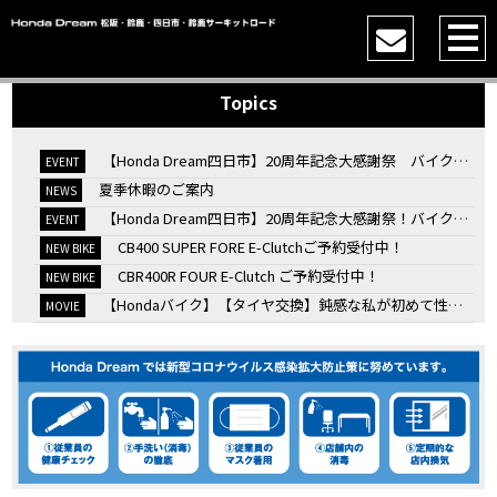
Topics
【Honda Dream四日市】20周年記念大感謝祭 バイク女子トークショー
EVENT
夏季休暇のご案内
NEWS
【Honda Dream四日市】20周年記念大感謝祭！バイク女子トークショー
EVENT
CB400 SUPER FORE E-Clutchご予約受付中！
NEW BIKE
CBR400R FOUR E-Clutch ご予約受付中！
NEW BIKE
【Hondaバイク】【タイヤ交換】鈍感な私が初めて性能を実感した【三重県】【Honda DREAM】
MOVIE
7/4・5 鈴鹿８時間耐久ロードレースTSRを一緒に応援しましょう！
EVENT
KOOD クロモリアクスルシャフトお客様のバイクで体感試走
EVENT
【三重→香川】このバイク、なんだと思いますか？【ホンダ バイク】【Honda DREAM】【三重県】
MOVIE
“コカ・コーラ”鈴鹿８時間耐久ロードレース 第47回大会「TSR応援席プレミアムチケット販売開始！」
EVENT
【ホンダ バイク】バイクを長持ちさせる洗車を教えてもらった【プロの裏ワザ】
MOVIE
【ホンダ バイク】CRF1100L Africa Twinは女性ライダーでも快適か？四国ツーリング【X-ADVオーナー目線】
MOVIE