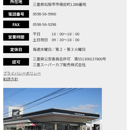
所在地
三重県松阪市市場庄町1286番地
電話番号
0598-56-9900
FAX
0598-56-9298
平日 10：00〜18：00
営業時間
土日祝日 09：30〜18：00
定休日
毎週水曜日／第２・第３火曜日
三重県公安委員会許可 第551300137800号
認可
三重スーパーカブ販売株式会社
プライバシーポリシー
勧誘方針