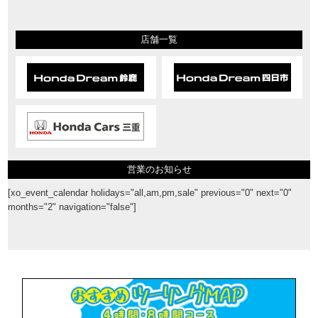
店舗一覧
営業のお知らせ
[xo_event_calendar holidays="all,am,pm,sale" previous="0" next="0"
months="2" navigation="false"]