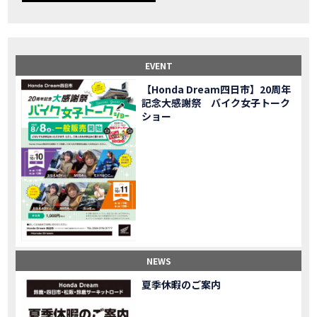
【事故寸前】200kmレッカー、そしてさらなる原因が判明し、修理代が膨れ上がった結果
MOVIE
Dio Lite 新基準原付 販売中！
NEW BIKE
NEWS
【バイク女子】高速道路走行中にバイクから異音が。レッカーされる事態になりました…
MOVIE
2025X-ADV 最高の旅バイクで街乗りも最適！ADVが20台でツーリングしました｜Honda ADV160
MOVIE
EVENT
CB1000F販売中！！
NEW BIKE
NEWS
【Honda Dream四日市】20周年
【バイク女子】ごめんなさい。大切なツーリングでやらかしてしまった…
MOVIE
記念大感謝祭 バイク女子トーク
【バイク女子】下道444kmぶっ通しで走った結果がヤバかった
MOVIE
ショー
【バイク女子】最安！三重→東京〇〇〇円で行けちゃった
MOVIE
新型スーパーカブ110レビュー！C125 CT125で女子ツーリング 最高！Honda Super Cub(JA59)
MOVIE
【世界一の燃費Super cub】給油せずにどこまで行けるかやってみたら大変なことになりました
MOVIE
【バイク女子の挑戦】世界一の最強バイクでついにやります。
MOVIE
【バイク女子】この動画を見たらイライラするかもしれません。ごめんなさい。
MOVIE
【バイク用ドラレコ】センサーで感知！駐車場でバイクの周りを…
MOVIE
おめでたい人生初バイク納車！スタッフがまさかの対応…
MOVIE
【激カワ女子登場】バイク女子はツーリング中も〇〇が大好き♡
MOVIE
NEWS
正統派NC750X！大型二輪教習から10年目の素直な感想|Honda NC750X DCT【バイク女子ツーリング】
MOVIE
夏季休暇のご案内
女が乗るバイクじゃない？低身長女が検証します
MOVIE
【福井1泊ツーリング】バイク女子、仲悪いって本当？
MOVIE