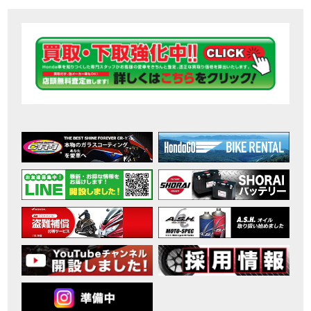
【ホンダ バイク】DCTが搭載しているバイクに試乗したんだけどなめてました・・【Rebel 1100 S Edition Dual Clutch Transmission】
MOVIE
2026年7月〜11月イベントのご案内
EVENT
【ホンダ バイク】 ホンダドリーム鈴鹿の未公開シーン【モトベはつこ】
MOVIE
最新のアフリカツインどう？妹とHondaDreamのバイク全部見た結果｜Honda SuperCub
MOVIE
【ホンダ バイク】「ボカロ文化」を知ろう ナビゲーションをスキップ 検索 作成 6 アバターの画像 三重県を巡る女性ライダーの4日間！ポケふた全制覇ツーリング Honda CB1000F
MOVIE
［三重県下最大級のバイクイベント］2026MIE BIKE FES開催 情報2
EVENT
［三重県下最大級のバイクイベント］2026MIE BIKE FES開催 情報１
EVENT
免許取得サポートキャンペーン実施中！
CAMPAIGN
［三重県下最大級のバイクイベント］2026MIE BIKE FES開催
EVENT
【ホンダ バイク】【バイク女子】怖くて乗れなかったあの憧れバイク、ついに乗ります！
MOVIE
【ホンダ バイク】バイクが動かなくなった…原因不明で入院します
MOVIE
Rebel 250 E-Clutch シリーズ 洋用品購入サポートキャンペーン
CAMPAIGN
【ホンダ バイク】CB1000F 4台で三重県ツーリング！梅本まどかさん、MIISAさんと一日笑った【ポケふた】Honda
MOVIE
【ホンダ バイク】【GB350C S】梅本まどかさんと三重県ツーリング満喫しました！ポケふた探し第1弾【モトブログ】
MOVIE
【ホンダドリーム新春初売り特別企画】のご紹介！！
MOVIE
こんなことある？！CB1000Fでツーリングイベントに参戦したのだが・・
MOVIE
【新車】CB1000Fで11時間ツーリングした素直なレビュー【モトブログ】Honda CB
MOVIE