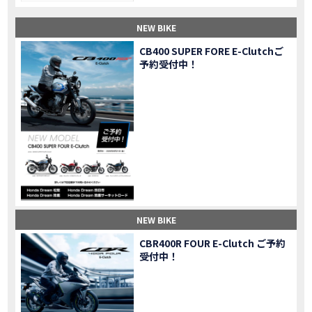
【納車】新型X-ADV初走行！3台乗り継いだ私の素直な感想｜DCT クルーズコントロール
MOVIE
NEW BIKE
三重県下 Honda Dream4店舗にて新春キャンペーンを開催
MOVIE
【速報】2025年モデルHonda X-ADV契約しました！新型のどこが凄いかチェックしてきた！
MOVIE
CB400 SUPER FORE E-Clutchご
予約受付中！
【女子ツーリング】秋の女子ツーリングin鳥羽・伊勢 【Honda Dream 松阪】
MOVIE
スーパーカブFinal Edition/HELLP KITTY在庫車あります！
NEW BIKE
【CBR1000RR-R】スーパースポーツバイクで三重県の新スポットを巡る女子ツーリング|Honda CBR1000RRR Rebel1100 500 250
MOVIE
三重県下 Honda Dreamにてレンタルバイクキャンペーン実施中💫
CAMPAIGN
【アフリカツイン】憧れの大型バイクで1泊2日マスツーリング｜三重県〜静岡県｜Honda CL500 AfricaTwin
MOVIE
【女子ツーリング】穴場スポット満載！三重の美味しいもの・パワースポット！【Honda Dream 松阪】
MOVIE
【CBR600RR】憧れのSSバイクで女子ツーリング|三重県 松阪スタート！Honda Rebel250•500
MOVIE
【中級レベル】スクーター乗りの女性ライダーがライティングスクールに潜入【HMS】Honda 400X
MOVIE
【鈴鹿サーキット】ホンダモーターサイクリストスクールを体験してきました【バイク女子】
MOVIE
NEW BIKE
【買取強化中】乗らないバイクはHonda Dreamへ！
CAMPAIGN
CBR400R FOUR E-Clutch ご予約
【祝】Honda CL500納車「かなえさんバイク売れました！」連絡があり行ってきました
MOVIE
受付中！
【シンガーソングライター茉ひるさんご来店】ホンダドリーム四日市
MOVIE
【ホンダドリーム鈴鹿サーキットロード】オープン当日イベントレポ！
MOVIE
【鈴鹿サーキットに近い！】ホンダドリーム鈴鹿サーキットロードOPEN！ #茉ひる
MOVIE