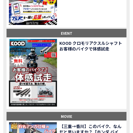
Honda Dream鈴鹿・松阪・四日市 ３店舗合同周年祭レポート
MOVIE
NEW BIKE「HAWK 11」新型ロードスポーツモデル HAWK 11を発売！
NEW BIKE
NEW BIKE「ダックス125」新型レジャーバイク ダックス125を発売！
NEW BIKE
Honda Dream 鈴鹿 オフロードスクール紹介
MOVIE
【新車中古車多数】三重県でバイクを探すなら！HondaDream松阪【ホンダ二輪車専門店】
MOVIE
EVENT
【県下最大規模】三重県でバイクを探すなら！HondaDream鈴鹿【ホンダ二輪車専門店】
MOVIE
KOOD クロモリアクスルシャフト
「CBR400R」「400X」の仕様 を一部変更し発売!
お客様のバイクで体感試走
NEW BIKE
大型プレミアムツアラー「Gold Wing」 シリーズのカラーバリエーション を一部変更し発売!
NEW BIKE
クルーザーモデル 「Rebel 250 S Edition」 に新色を追加し発表！
NEW BIKE
「CT125・ハンターカブ」 に新色を追加し発売！
NEW BIKE
「CB1100 EX Final Edition」「CB1100 RS Final Edition」を発売
NEW BIKE
「モンキー125」に5速トランスミッションを採用した新エンジンを搭載し発売！
NEW BIKE
「スーパーカブ C125」に環境性能を向上させた新エンジンを搭載し発売！
NEW BIKE
【イベントレポート】2021年 7月25日 敦賀ツーリング
EVENT
HondaDream鈴鹿 オフロードスクール紹介
MOVIE
MOVIE
「ADV150」に受注期間限定のカラーリングを設定し発売！
NEW BIKE
「GB350」「GB350 S」新型ロードスポーツモデル GB350・GB350 S を発売！
NEW BIKE
【三重→香川】このバイク、なん
だと思いますか？【ホンダ バイ
「フォルツァ」軽二輪スクーター フォルツァ をモデルチェンジし発売！
NEW BIKE