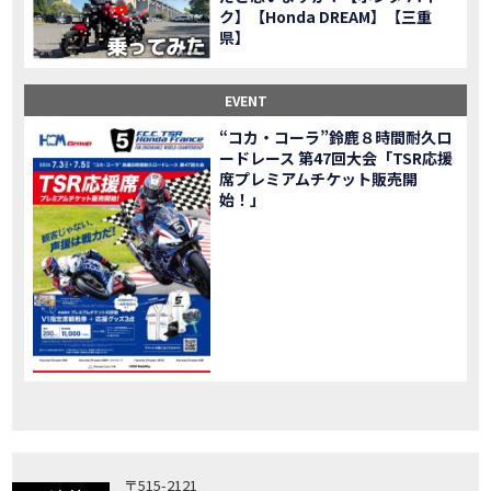
ク】【Honda DREAM】【三重
「X-ADV」大型クロスオーバーモデル X-ADV をフルモデルチェンジし発売！
NEW BIKE
県】
「CB1000R」のヘッドライト等の外観デザインやカラーリングの変更など熟成を図り発売！
NEW BIKE
「NC750X」大型スポーツモデル NC750X をフルモデルチェンジし発売！
NEW BIKE
EVENT
「CB1300 SUPER FOUR」「CB1300 SUPER BOL D’OR」ならびに「CB1300 SUPER FOUR SP」「CB1300 SUPER BOL D’OR SP」に先進の電子制御デバイスを採用し発売！
NEW BIKE
“コカ・コーラ”鈴鹿８時間耐久ロ
大型クルーザーモデル「Rebel 1100」を新発売!!
NEW BIKE
ードレース 第47回大会「TSR応援
よりスポーティーなイメージを強化『CBR650R』を発表!
NEW BIKE
席プレミアムチケット販売開
Neo Sports Caféシリーズのミドルクラスモデル『CB650R』を発表！
始！」
NEW BIKE
フルモデルチェンジした 新型「PCX」「PCX160」「PCX e:HEV」を発表!
NEW BIKE
国内販売を予定するグローバルモデルがHondaバイクWebサイトで公開されました！
NEWS
「CRF250L」「CRF250 RALLY」をフルモデルチェンジし発表！
NEW BIKE
〒515-2121