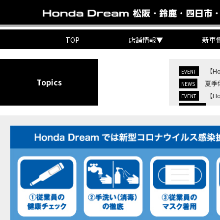
TOP
店舗情報
▼
新車
【H
EVENT
Topics
夏季
NEWS
【H
EVENT
C
NEW BIKE
C
NEW BIKE
【H
MOVIE
7/
EVENT
KO
EVENT
【三
MOVIE
“コ
EVENT
【ホ
MOVIE
【ホ
MOVIE
【ホン
MOVIE