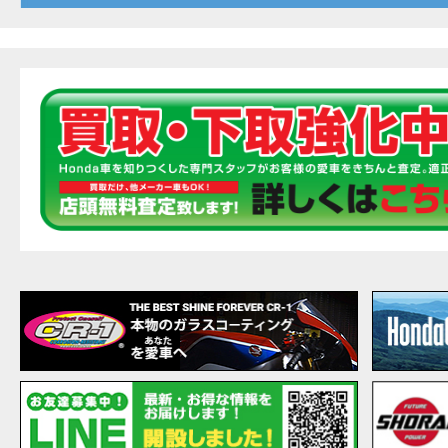
20
EVENT
【ホ
MOVIE
最新
MOVIE
【ホン
MOVIE
［三
EVENT
［三
EVENT
CAMPAIGN
［三
EVENT
【ホ
MOVIE
【ホ
MOVIE
CAMPAIGN
【ホ
MOVIE
【ホ
MOVIE
【ホ
MOVIE
こん
MOVIE
【新
MOVIE
【事
MOVIE
NEW BIKE
NEWS