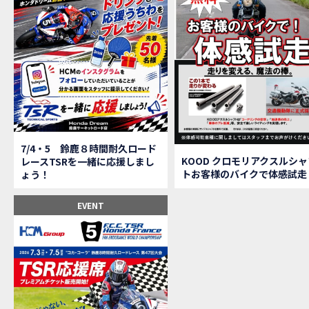
【鈴
MOVIE
全員
MOVIE
バイ
MOVIE
温泉
MOVIE
【梅
MOVIE
ＨＣ
MOVIE
ＨＣ
MOVIE
モト
MOVIE
Hon
MOVIE
7/4・5 鈴鹿８時間耐久ロード
Hon
MOVIE
KOOD クロモリアクスルシャ
レースTSRを一緒に応援しまし
トお客様のバイクで体感試走
ょう！
Hon
MOVIE
２月１２
EVENT
第6
EVENT
Ho
EVENT
Ho
MOVIE
N
NEW BIKE
N
NEW BIKE
Ho
MOVIE