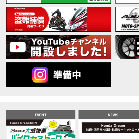
【バ
MOVIE
20
MOVIE
NEW BIKE
NEWS
【バ
MOVIE
【バ
MOVIE
【バ
MOVIE
新型ス
MOVIE
【世
MOVIE
【バ
MOVIE
【バ
MOVIE
【バ
MOVIE
おめ
MOVIE
【激
MOVIE
正統
MOVIE
EVENT
NEWS
女が
MOVIE
【福
MOVIE
大型
MOVIE