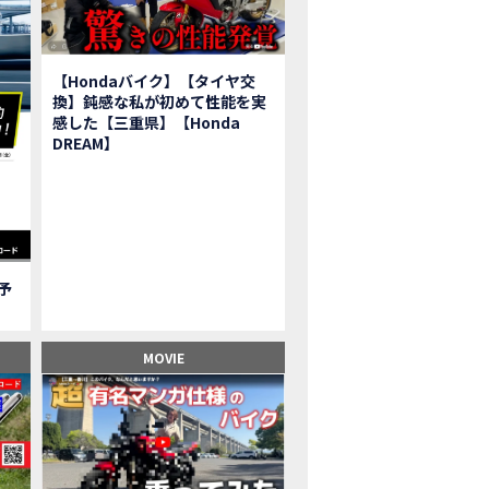
報】2025年モデルHonda X-ADV契約しました！新型のどこが凄いかチェッ
子ツーリング】秋の女子ツーリングin鳥羽・伊勢 【Honda Dream 松阪】
ーパーカブFinal Edition/HELLP KITTY在庫車あります！
【Hondaバイク】【タイヤ交
BR1000RR-R】スーパースポーツバイクで三重県の新スポットを巡る女子ツーリング|Honda
換】鈍感な私が初めて性能を実
三重県下 Honda Dreamにてレンタルバイクキャンペーン実施中💫
感した【三重県】【Honda
フリカツイン】憧れの大型バイクで1泊2日マスツーリング｜三重県〜静岡県｜Honda C
DREAM】
子ツーリング】穴場スポット満載！三重の美味しいもの・パワースポット！【Hon
BR600RR】憧れのSSバイクで女子ツーリング|三重県 松阪スタート！Honda Rebe
級レベル】スクーター乗りの女性ライダーがライティングスクールに潜入【HMS】H
鹿サーキット】ホンダモーターサイクリストスクールを体験してきました【
【買取強化中】乗らないバイクはHonda Dreamへ！
ご予
】Honda CL500納車「かなえさんバイク売れました！」連絡があり行ってき
ンガーソングライター茉ひるさんご来店】ホンダドリーム四日市
ンダドリーム鈴鹿サーキットロード】オープン当日イベントレポ！
MOVIE
鹿サーキットに近い！】ホンダドリーム鈴鹿サーキットロードOPEN！ #茉ひ
500売却！X-ADVオーナーの素直な理由。〇〇で納得の買取してもらいました|Hond
本まどかさんコラボ】CIVIC TYPE R♪スタッフオススメの鈴鹿ドライブへ！
の大型バイク試乗！4輪走行は驚きの…【Honda GoldWing AfricaTwin