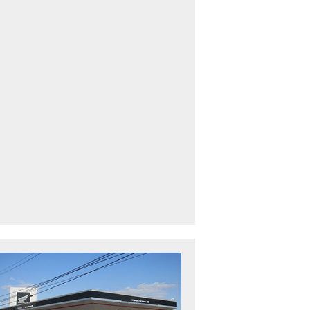
車中古車多数】三重県でバイクを探すなら！HondaDream松阪【ホンダ二輪
下最大規模】三重県でバイクを探すなら！HondaDream鈴鹿【ホンダ二輪車
CBR400R」「400X」の仕様 を一部変更し発売!
型プレミアムツアラー「Gold Wing」 シリーズのカラーバリエーション を一
ルーザーモデル 「Rebel 250 S Edition」 に新色を追加し発表！
CT125・ハンターカブ」 に新色を追加し発売！
B1100 EX Final Edition」「CB1100 RS Final Edition」を発売
モンキー125」に5速トランスミッションを採用した新エンジンを搭載し発売
スーパーカブ C125」に環境性能を向上させた新エンジンを搭載し発売！
ベントレポート】2021年 7月25日 敦賀ツーリング
ndaDream鈴鹿 オフロードスクール紹介
ADV150」に受注期間限定のカラーリングを設定し発売！
GB350」「GB350 S」新型ロードスポーツモデル GB350・GB350 S を発売！
フォルツァ」軽二輪スクーター フォルツァ をモデルチェンジし発売！
X-ADV」大型クロスオーバーモデル X-ADV をフルモデルチェンジし発売！
CB1000R」のヘッドライト等の外観デザインやカラーリングの変更など熟成
NC750X」大型スポーツモデル NC750X をフルモデルチェンジし発売！
B1300 SUPER FOUR」「CB1300 SUPER BOL D’OR」ならびに「CB1300 SUPER FOUR SP」「C