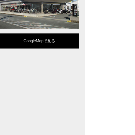
型クルーザーモデル「Rebel 1100」を新発売!!
りスポーティーなイメージを強化『CBR650R』を発表!
eo Sports Caféシリーズのミドルクラスモデル『CB650R』を発表！
ルモデルチェンジした 新型「PCX」「PCX160」「PCX e:HEV」を発表!
販売を予定するグローバルモデルがHondaバイクWebサイトで公開されまし
CRF250L」「CRF250 RALLY」をフルモデルチェンジし発表！
GoogleMapで見る