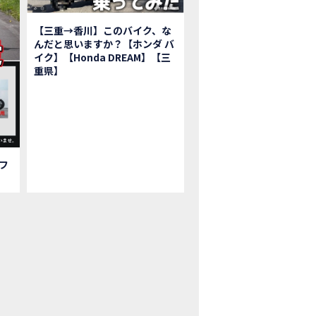
鹿ツインサーキット】バイク＆クルマ夢のコラボイベント！「HCM２＆４サ
初対面！バイク女子6人がツーリング行ったらwww
【三重→香川】このバイク、な
ク女子6人でツーリング行った結果ww！後編
んだと思いますか？【ホンダ バ
1泊。いつもソロの女性ライダー、大人のマスツーリングへついていった【三重〜長
イク】【Honda DREAM】【三
重県】
本まどかさんコラボ】CIVIC TYPE R♪ スタッフオススメの鈴鹿ドライブへ
Ｍ２＆４サーキットフェス2023 紹介動画②
Ｍ２＆４サーキットフェス2023 紹介動画①
ベはつこさんコラボ動画
da Dream 四日市のご紹介
da Dream 鈴鹿のご紹介
フ
da Dream 松阪のご紹介
日 牡蠣ツーリングフォトギャラリー
回オフロードスクールフォトギャラリー
nda Dream鈴鹿・松阪・四日市 ３店舗合同周年祭フォトギャラリー
nda Dream鈴鹿・松阪・四日市 ３店舗合同周年祭レポート
EW BIKE「HAWK 11」新型ロードスポーツモデル HAWK 11を発売！
EW BIKE「ダックス125」新型レジャーバイク ダックス125を発売！
nda Dream 鈴鹿 オフロードスクール紹介