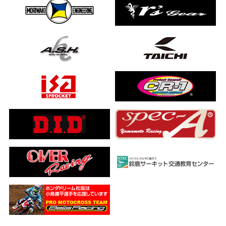
ました…
a ADV160
ub(JA59)
とになりました
【バイク女子ツーリング】
ングを楽しめるのか検証してみた｜Honda ゴールドウイング