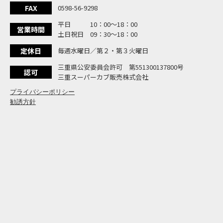
大
NEW BIKE
FAX
0598-56-9298
よ
NEW BIKE
平日 10：00〜18：00
N
営業時間
NEW BIKE
土日祝日 09：30〜18：00
フ
NEW BIKE
定休日
毎週水曜日／第２・第３火曜日
国内
NEWS
「
三重県公安委員会許可 第551300137800号
NEW BIKE
認可
三重スーパーカブ販売株式会社
プライバシーポリシー
勧誘方針