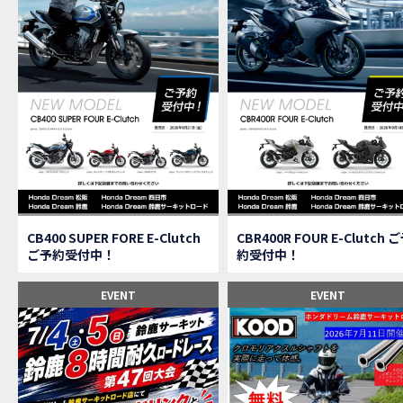
【速
MOVIE
【女
MOVIE
ス
NEW BIKE
【C
MOVIE
CAMPAIGN
【ア
MOVIE
【女
MOVIE
【C
MOVIE
【中
MOVIE
【鈴
MOVIE
CAMPAIGN
CB400 SUPER FORE E-Clutch
CBR400R FOUR E-Clutch 
【祝
MOVIE
ご予約受付中！
約受付中！
【シ
MOVIE
【ホ
EVENT
EVENT
MOVIE
【鈴
MOVIE
CL
MOVIE
【梅
MOVIE
憧れ
MOVIE