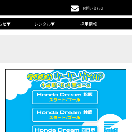
お問い合わせ
らせ
▼
レンタル
▼
採用情報
a DREAM】
EAM】【三重県】
チケット販売開始！」
リング【X-ADVオーナー目線】
 Edition Dual Clutch Transmission】