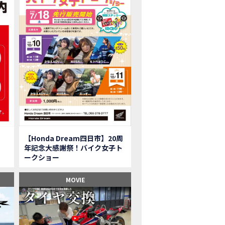
onkey125】初めてモンキー！意外な◯◯へ行って来た【三重ホンダヒート】
型ツアラー「Gold Wing Tour」と特別仕様の 「Gold Wing Tour 50th ANN
県】女性ライダーツーリングを満喫しました｜CB1000HORNET CB750HORNET CB
子ツーの実態】恥ずかしいけど、暴露しました。
ル交換に行ったつもりが…まさかの大出費！？
CRF250 RALLY」「CRF250 RALLY＜s＞」の カラーリング設定と仕様を一
CRF250L」「CRF250L＜s＞」のカラーリング設定と 仕様を一部変更し発売
二輪スーパースポーツモデル「CBR250RR」の カラーバリエーションを変更
nda Dream鈴鹿】20周年記念・大感謝祭イベント 大人気バイク女子が大集合・・Honda Dream
ROJECT BIG1 Final Edition CB 1300在庫車あります！
イク女子】急遽、愛車とお別れ…ついにあのバイクに乗れた
【Honda Dream四日市】20周
イク女子】オイル交換だけのつもりが、まさかのアレを交換することに！？
年記念大感謝祭！バイク女子ト
onda Dream 鈴鹿２０周年記念大感謝祭】 多くの方のご来店ありがとうご
ークショー
650R E-Clutch】X-ADVでDCTに5年乗った私が素直にレビュー｜Honda X-ADV
ブでアクセル全開】女性ライダーで耐久レース参戦！レースだけじゃないサーキットの
MOVIE
型X-ADV】最初のカスタムはこれ！ガラスコーティングもしちゃいました|Honda
車】新型X-ADV初走行！3台乗り継いだ私の素直な感想｜DCT クルーズコン
県下 Honda Dream4店舗にて新春キャンペーンを開催