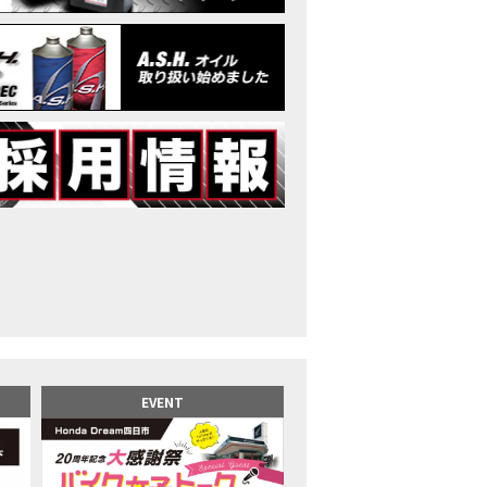
イク女子】高速道路走行中にバイクから異音が。レッカーされる事態になり
25X-ADV 最高の旅バイクで街乗りも最適！ADVが20台でツーリングしました｜Hond
CB1000F販売中！！
イク女子】ごめんなさい。大切なツーリングでやらかしてしまった…
イク女子】下道444kmぶっ通しで走った結果がヤバかった
イク女子】最安！三重→東京〇〇〇円で行けちゃった
ーパーカブ110レビュー！C125 CT125で女子ツーリング 最高！Honda Super C
界一の燃費Super cub】給油せずにどこまで行けるかやってみたら大変なこ
イク女子の挑戦】世界一の最強バイクでついにやります。
イク女子】この動画を見たらイライラするかもしれません。ごめんなさい。
イク用ドラレコ】センサーで感知！駐車場でバイクの周りを…
でたい人生初バイク納車！スタッフがまさかの対応…
カワ女子登場】バイク女子はツーリング中も〇〇が大好き♡
派NC750X！大型二輪教習から10年目の素直な感想|Honda NC750X DCT
EVENT
乗るバイクじゃない？低身長女が検証します
井1泊ツーリング】バイク女子、仲悪いって本当？
ツアラー！Gold Wing Tour 50th ANNIVWRSARYは女性ライダーでもツーリ