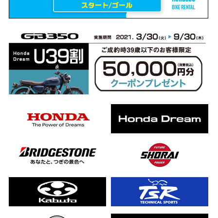
erCub
ライダーの4日間！ポケふた全制覇ツーリング Honda CB1000F
ります！
んと一日笑った【ポケふた】Honda
した！ポケふた探し第1弾【モトブログ】
CB
った結果