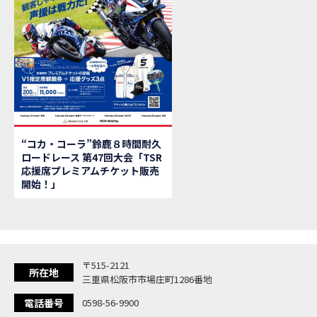
【新
MOVIE
【県
MOVIE
「
NEW BIKE
大
NEW BIKE
ク
NEW BIKE
「
NEW BIKE
「C
NEW BIKE
「
NEW BIKE
“コカ・コーラ”鈴鹿８時間耐久
「
NEW BIKE
ロードレース 第47回大会「TSR
【イ
EVENT
応援席プレミアムチケット販売
Ho
MOVIE
開始！」
「
NEW BIKE
「
NEW BIKE
「
NEW BIKE
「
NEW BIKE
〒515-2121
「
NEW BIKE
所在地
三重県松阪市市場庄町1286番地
「
NEW BIKE
電話番号
0598-56-9900
「C
NEW BIKE