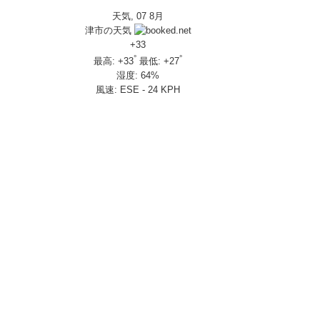
天気, 07 8月
IVERSARY」を 受注期間限定で発売
津市の天気
650R E-Clutch
+
33
°
°
最高:
+
33
最低:
+
27
湿度:
64%
部変更し発売
風速:
ESE - 24 KPH
し発売
さんの人気を探ってきましたスペシャル！！メチャクチャ楽しかったです❤
ざいました！
楽しみ方|Honda supercub
 X-ADV
トロール