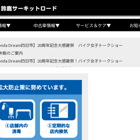
情報
▼
中古車情報
▼
サービス＆ケア
▼
お知
onda Dream四日市】20周年記念大感謝祭 バイク女子トークショー
休暇のご案内
onda Dream四日市】20周年記念大感謝祭！バイク女子トークショー
B400 SUPER FORE E-Clutchご予約受付中！
BR400R FOUR E-Clutch ご予約受付中！
ondaバイク】【タイヤ交換】鈍感な私が初めて性能を実感した【三重県】【Hond
4・5 鈴鹿８時間耐久ロードレースTSRを一緒に応援しましょう！
OD クロモリアクスルシャフトお客様のバイクで体感試走
重→香川】このバイク、なんだと思いますか？【ホンダ バイク】【Honda DR
カ・コーラ”鈴鹿８時間耐久ロードレース 第47回大会「TSR応援席プレミアム
ンダ バイク】バイクを長持ちさせる洗車を教えてもらった【プロの裏ワザ】
ンダ バイク】CRF1100L Africa Twinは女性ライダーでも快適か？四国ツー
ダ バイク】DCTが搭載しているバイクに試乗したんだけどなめてました・・【Rebel 1100 S