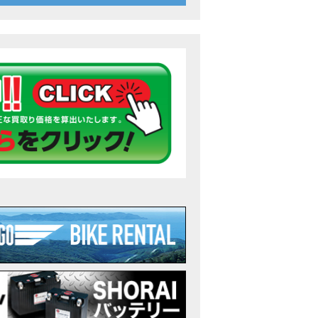
26年7月〜11月イベントのご案内
ンダ バイク】 ホンダドリーム鈴鹿の未公開シーン【モトベはつこ】
のアフリカツインどう？妹とHondaDreamのバイク全部見た結果｜Honda Sup
ダ バイク】「ボカロ文化」を知ろう ナビゲーションをスキップ 検索 作成 6 アバターの画像 三重県を巡る女性
重県下最大級のバイクイベント］2026MIE BIKE FES開催 情報2
重県下最大級のバイクイベント］2026MIE BIKE FES開催 情報１
免許取得サポートキャンペーン実施中！
重県下最大級のバイクイベント］2026MIE BIKE FES開催
ンダ バイク】【バイク女子】怖くて乗れなかったあの憧れバイク、ついに乗
ンダ バイク】バイクが動かなくなった…原因不明で入院します
Rebel 250 E-Clutch シリーズ 洋用品購入サポートキャンペーン
ンダ バイク】CB1000F 4台で三重県ツーリング！梅本まどかさん、MIISAさ
ンダ バイク】【GB350C S】梅本まどかさんと三重県ツーリング満喫しま
ンダドリーム新春初売り特別企画】のご紹介！！
なことある？！CB1000Fでツーリングイベントに参戦したのだが・・
車】CB1000Fで11時間ツーリングした素直なレビュー【モトブログ】Honda 
故寸前】200kmレッカー、そしてさらなる原因が判明し、修理代が膨れ上が
Dio Lite 新基準原付 販売中！