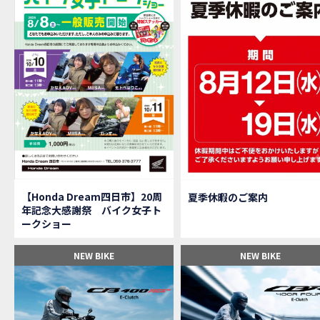
【M
MOVIE
大
NEW BIKE
【三重
MOVIE
【女
MOVIE
オイ
MOVIE
「
NEW BIKE
「
NEW BIKE
軽
NEW BIKE
【Ho
MOVIE
P
NEW BIKE
【バ
MOVIE
【Honda Dream四日市】20周
夏季休暇のご案内
【バ
MOVIE
年記念大感謝祭 バイク女子ト
【H
EVENT
ークショー
【CB
MOVIE
【カ
MOVIE
NEW BIKE
NEW BIKE
【新
MOVIE
【納
MOVIE
三重
MOVIE