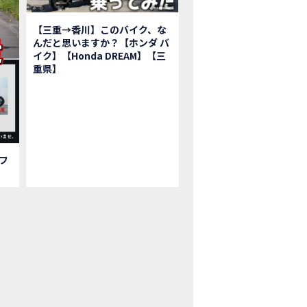
鹿ツインサーキット】バイク＆クルマ夢のコラボイベント！「HCM２＆４サ
初対面！バイク女子6人がツーリング行ったらwww
【三重→香川】このバイク、な
ク女子6人でツーリング行った結果ww！後編
んだと思いますか？【ホンダ バ
1泊。いつもソロの女性ライダー、大人のマスツーリングへついていった【三重〜長
イク】【Honda DREAM】【三
重県】
本まどかさんコラボ】CIVIC TYPE R♪ スタッフオススメの鈴鹿ドライブへ
Ｍ２＆４サーキットフェス2023 紹介動画②
Ｍ２＆４サーキットフェス2023 紹介動画①
ベはつこさんコラボ動画
da Dream 四日市のご紹介
da Dream 鈴鹿のご紹介
フ
da Dream 松阪のご紹介
日 牡蠣ツーリングフォトギャラリー
回オフロードスクールフォトギャラリー
nda Dream鈴鹿・松阪・四日市 ３店舗合同周年祭フォトギャラリー
nda Dream鈴鹿・松阪・四日市 ３店舗合同周年祭レポート
EW BIKE「HAWK 11」新型ロードスポーツモデル HAWK 11を発売！
EW BIKE「ダックス125」新型レジャーバイク ダックス125を発売！
nda Dream 鈴鹿 オフロードスクール紹介