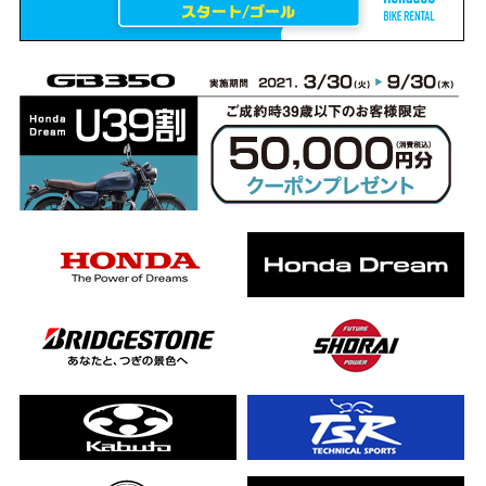
erCub
ライダーの4日間！ポケふた全制覇ツーリング Honda CB1000F
ります！
んと一日笑った【ポケふた】Honda
した！ポケふた探し第1弾【モトブログ】
CB
った結果