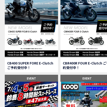
【速
MOVIE
【女
MOVIE
ス
NEW BIKE
【C
MOVIE
CAMPAIGN
【ア
MOVIE
【女
MOVIE
【C
MOVIE
【中
MOVIE
【鈴
MOVIE
CAMPAIGN
CB400 SUPER FORE E-Clutch
CBR400R FOUR E-Clutch 
【祝
MOVIE
ご予約受付中！
約受付中！
【シ
MOVIE
【ホ
EVENT
EVENT
MOVIE
【鈴
MOVIE
CL
MOVIE
【梅
MOVIE
憧れ
MOVIE