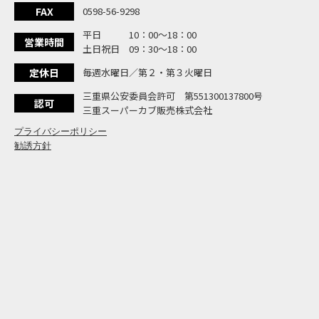
大
NEW BIKE
FAX
0598-56-9298
よ
NEW BIKE
平日 10：00〜18：00
N
営業時間
NEW BIKE
土日祝日 09：30〜18：00
フ
NEW BIKE
定休日
毎週水曜日／第２・第３火曜日
国内
NEWS
「
三重県公安委員会許可 第551300137800号
NEW BIKE
認可
三重スーパーカブ販売株式会社
プライバシーポリシー
勧誘方針