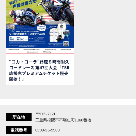
【新
MOVIE
【県
MOVIE
「
NEW BIKE
大
NEW BIKE
ク
NEW BIKE
「
NEW BIKE
「C
NEW BIKE
「
NEW BIKE
“コカ・コーラ”鈴鹿８時間耐久
「
NEW BIKE
ロードレース 第47回大会「TSR
【イ
EVENT
応援席プレミアムチケット販売
Ho
MOVIE
開始！」
「
NEW BIKE
「
NEW BIKE
「
NEW BIKE
「
NEW BIKE
〒515-2121
「
NEW BIKE
所在地
三重県松阪市市場庄町1286番地
「
NEW BIKE
電話番号
0598-56-9900
「C
NEW BIKE