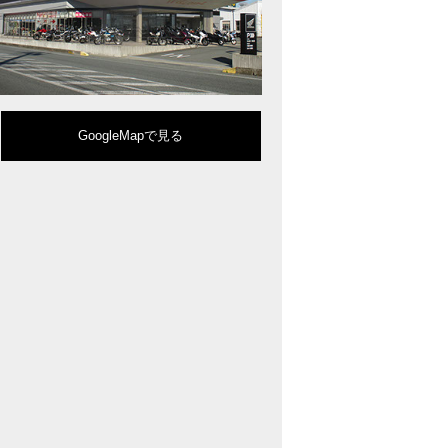
型クルーザーモデル「Rebel 1100」を新発売!!
りスポーティーなイメージを強化『CBR650R』を発表!
eo Sports Caféシリーズのミドルクラスモデル『CB650R』を発表！
ルモデルチェンジした 新型「PCX」「PCX160」「PCX e:HEV」を発表!
販売を予定するグローバルモデルがHondaバイクWebサイトで公開されまし
CRF250L」「CRF250 RALLY」をフルモデルチェンジし発表！
GoogleMapで見る