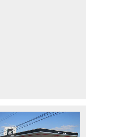
車中古車多数】三重県でバイクを探すなら！HondaDream松阪【ホンダ二輪
下最大規模】三重県でバイクを探すなら！HondaDream鈴鹿【ホンダ二輪車
CBR400R」「400X」の仕様 を一部変更し発売!
型プレミアムツアラー「Gold Wing」 シリーズのカラーバリエーション を一
ルーザーモデル 「Rebel 250 S Edition」 に新色を追加し発表！
CT125・ハンターカブ」 に新色を追加し発売！
B1100 EX Final Edition」「CB1100 RS Final Edition」を発売
モンキー125」に5速トランスミッションを採用した新エンジンを搭載し発売
スーパーカブ C125」に環境性能を向上させた新エンジンを搭載し発売！
ベントレポート】2021年 7月25日 敦賀ツーリング
ndaDream鈴鹿 オフロードスクール紹介
ADV150」に受注期間限定のカラーリングを設定し発売！
GB350」「GB350 S」新型ロードスポーツモデル GB350・GB350 S を発売！
フォルツァ」軽二輪スクーター フォルツァ をモデルチェンジし発売！
X-ADV」大型クロスオーバーモデル X-ADV をフルモデルチェンジし発売！
CB1000R」のヘッドライト等の外観デザインやカラーリングの変更など熟成
NC750X」大型スポーツモデル NC750X をフルモデルチェンジし発売！
B1300 SUPER FOUR」「CB1300 SUPER BOL D’OR」ならびに「CB1300 SUPER FOUR SP」「C