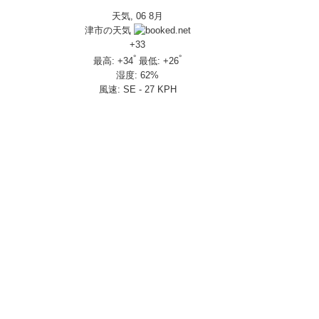
天気, 06 8月
IVERSARY」を 受注期間限定で発売
津市の天気
650R E-Clutch
+
33
°
°
最高:
+
34
最低:
+
26
湿度:
62%
部変更し発売
風速:
SE - 27 KPH
し発売
さんの人気を探ってきましたスペシャル！！メチャクチャ楽しかったです❤
ざいました！
楽しみ方|Honda supercub
 X-ADV
トロール