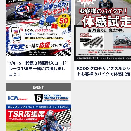
【鈴
MOVIE
全員
MOVIE
バイ
MOVIE
温泉
MOVIE
【梅
MOVIE
ＨＣ
MOVIE
ＨＣ
MOVIE
モト
MOVIE
Hon
MOVIE
7/4・5 鈴鹿８時間耐久ロード
Hon
MOVIE
KOOD クロモリアクスルシャ
レースTSRを一緒に応援しまし
トお客様のバイクで体感試走
ょう！
Hon
MOVIE
２月１２
EVENT
第6
EVENT
Ho
EVENT
Ho
MOVIE
N
NEW BIKE
N
NEW BIKE
Ho
MOVIE