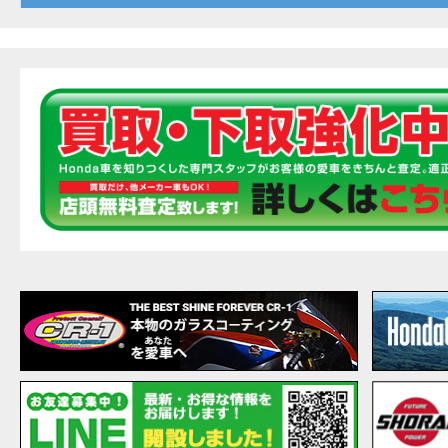
20
EVENT
【ホ
MOVIE
最新
MOVIE
【ホン
MOVIE
［三
EVENT
［三
EVENT
CAMPAIGN
［三
EVENT
【ホ
MOVIE
【ホ
MOVIE
CAMPAIGN
【ホ
MOVIE
【ホ
MOVIE
【ホ
MOVIE
こん
MOVIE
【新
MOVIE
【事
MOVIE
NEW BIKE
NEWS