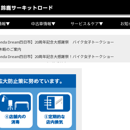
情報
▼
中古車情報
▼
サービス＆ケア
▼
お知
onda Dream四日市】20周年記念大感謝祭 バイク女子トークショー
休暇のご案内
onda Dream四日市】20周年記念大感謝祭！バイク女子トークショー
B400 SUPER FORE E-Clutchご予約受付中！
BR400R FOUR E-Clutch ご予約受付中！
ondaバイク】【タイヤ交換】鈍感な私が初めて性能を実感した【三重県】【Hond
4・5 鈴鹿８時間耐久ロードレースTSRを一緒に応援しましょう！
OD クロモリアクスルシャフトお客様のバイクで体感試走
重→香川】このバイク、なんだと思いますか？【ホンダ バイク】【Honda DR
カ・コーラ”鈴鹿８時間耐久ロードレース 第47回大会「TSR応援席プレミアム
ンダ バイク】バイクを長持ちさせる洗車を教えてもらった【プロの裏ワザ】
ンダ バイク】CRF1100L Africa Twinは女性ライダーでも快適か？四国ツー
ダ バイク】DCTが搭載しているバイクに試乗したんだけどなめてました・・【Rebel 1100 S