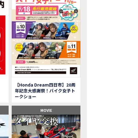
onkey125】初めてモンキー！意外な◯◯へ行って来た【三重ホンダヒート】
型ツアラー「Gold Wing Tour」と特別仕様の 「Gold Wing Tour 50th ANN
県】女性ライダーツーリングを満喫しました｜CB1000HORNET CB750HORNET CB
子ツーの実態】恥ずかしいけど、暴露しました。
ル交換に行ったつもりが…まさかの大出費！？
CRF250 RALLY」「CRF250 RALLY＜s＞」の カラーリング設定と仕様を一
CRF250L」「CRF250L＜s＞」のカラーリング設定と 仕様を一部変更し発売
二輪スーパースポーツモデル「CBR250RR」の カラーバリエーションを変更
nda Dream鈴鹿】20周年記念・大感謝祭イベント 大人気バイク女子が大集合・・Honda Dream
ROJECT BIG1 Final Edition CB 1300在庫車あります！
イク女子】急遽、愛車とお別れ…ついにあのバイクに乗れた
【Honda Dream四日市】20周
イク女子】オイル交換だけのつもりが、まさかのアレを交換することに！？
年記念大感謝祭！バイク女子ト
onda Dream 鈴鹿２０周年記念大感謝祭】 多くの方のご来店ありがとうご
ークショー
650R E-Clutch】X-ADVでDCTに5年乗った私が素直にレビュー｜Honda X-ADV
ブでアクセル全開】女性ライダーで耐久レース参戦！レースだけじゃないサーキットの
MOVIE
型X-ADV】最初のカスタムはこれ！ガラスコーティングもしちゃいました|Honda
車】新型X-ADV初走行！3台乗り継いだ私の素直な感想｜DCT クルーズコン
県下 Honda Dream4店舗にて新春キャンペーンを開催