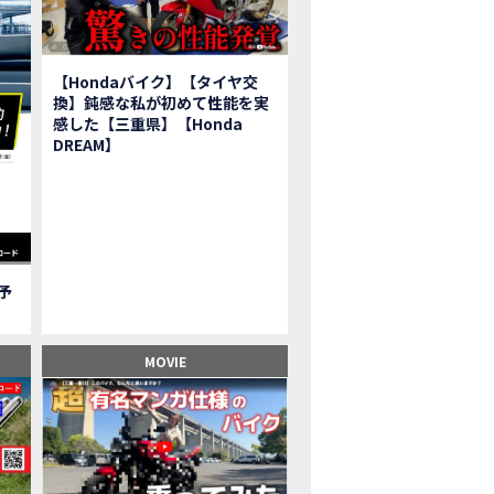
報】2025年モデルHonda X-ADV契約しました！新型のどこが凄いかチェッ
子ツーリング】秋の女子ツーリングin鳥羽・伊勢 【Honda Dream 松阪】
ーパーカブFinal Edition/HELLP KITTY在庫車あります！
【Hondaバイク】【タイヤ交
BR1000RR-R】スーパースポーツバイクで三重県の新スポットを巡る女子ツーリング|Honda
換】鈍感な私が初めて性能を実
三重県下 Honda Dreamにてレンタルバイクキャンペーン実施中💫
感した【三重県】【Honda
フリカツイン】憧れの大型バイクで1泊2日マスツーリング｜三重県〜静岡県｜Honda C
DREAM】
子ツーリング】穴場スポット満載！三重の美味しいもの・パワースポット！【Hon
BR600RR】憧れのSSバイクで女子ツーリング|三重県 松阪スタート！Honda Rebe
級レベル】スクーター乗りの女性ライダーがライティングスクールに潜入【HMS】H
鹿サーキット】ホンダモーターサイクリストスクールを体験してきました【
【買取強化中】乗らないバイクはHonda Dreamへ！
ご予
】Honda CL500納車「かなえさんバイク売れました！」連絡があり行ってき
ンガーソングライター茉ひるさんご来店】ホンダドリーム四日市
ンダドリーム鈴鹿サーキットロード】オープン当日イベントレポ！
MOVIE
鹿サーキットに近い！】ホンダドリーム鈴鹿サーキットロードOPEN！ #茉ひ
500売却！X-ADVオーナーの素直な理由。〇〇で納得の買取してもらいました|Hond
本まどかさんコラボ】CIVIC TYPE R♪スタッフオススメの鈴鹿ドライブへ！
の大型バイク試乗！4輪走行は驚きの…【Honda GoldWing AfricaTwin