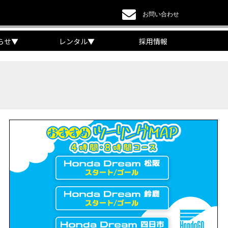
お問い合わせ
らせ
▼
レンタル
▼
採用情報
a DREAM】
EAM】【三重県】
チケット販売開始！」
リング【X-ADVオーナー目線】
 Edition Dual Clutch Transmission】