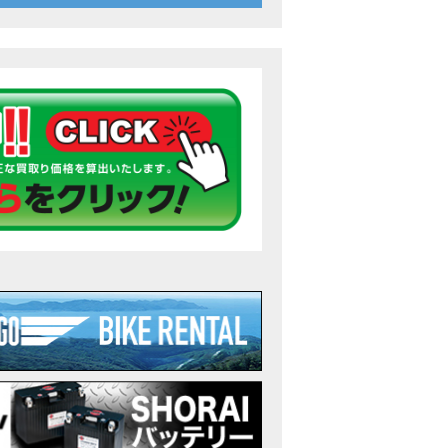
26年7月〜11月イベントのご案内
ンダ バイク】 ホンダドリーム鈴鹿の未公開シーン【モトベはつこ】
のアフリカツインどう？妹とHondaDreamのバイク全部見た結果｜Honda Sup
ダ バイク】「ボカロ文化」を知ろう ナビゲーションをスキップ 検索 作成 6 アバターの画像 三重県を巡る女性
重県下最大級のバイクイベント］2026MIE BIKE FES開催 情報2
重県下最大級のバイクイベント］2026MIE BIKE FES開催 情報１
免許取得サポートキャンペーン実施中！
重県下最大級のバイクイベント］2026MIE BIKE FES開催
ンダ バイク】【バイク女子】怖くて乗れなかったあの憧れバイク、ついに乗
ンダ バイク】バイクが動かなくなった…原因不明で入院します
Rebel 250 E-Clutch シリーズ 洋用品購入サポートキャンペーン
ンダ バイク】CB1000F 4台で三重県ツーリング！梅本まどかさん、MIISAさ
ンダ バイク】【GB350C S】梅本まどかさんと三重県ツーリング満喫しま
ンダドリーム新春初売り特別企画】のご紹介！！
なことある？！CB1000Fでツーリングイベントに参戦したのだが・・
車】CB1000Fで11時間ツーリングした素直なレビュー【モトブログ】Honda 
故寸前】200kmレッカー、そしてさらなる原因が判明し、修理代が膨れ上が
Dio Lite 新基準原付 販売中！