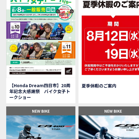
【M
MOVIE
大
NEW BIKE
【三重
MOVIE
【女
MOVIE
オイ
MOVIE
「
NEW BIKE
「
NEW BIKE
軽
NEW BIKE
【Ho
MOVIE
P
NEW BIKE
【バ
MOVIE
【Honda Dream四日市】20周
夏季休暇のご案内
【バ
MOVIE
年記念大感謝祭 バイク女子ト
【H
EVENT
ークショー
【CB
MOVIE
【カ
MOVIE
NEW BIKE
NEW BIKE
【新
MOVIE
【納
MOVIE
三重
MOVIE