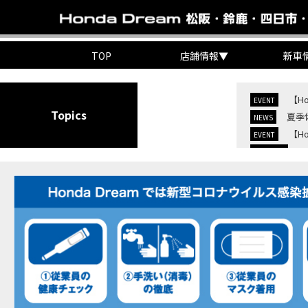
TOP
店舗情報
▼
新車
【H
EVENT
Topics
夏季
NEWS
【H
EVENT
C
NEW BIKE
C
NEW BIKE
【H
MOVIE
7/
EVENT
KO
EVENT
【三
MOVIE
“コ
EVENT
【ホ
MOVIE
【ホ
MOVIE
【ホン
MOVIE