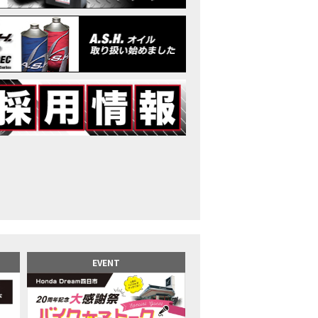
イク女子】高速道路走行中にバイクから異音が。レッカーされる事態になり
25X-ADV 最高の旅バイクで街乗りも最適！ADVが20台でツーリングしました｜Hond
CB1000F販売中！！
イク女子】ごめんなさい。大切なツーリングでやらかしてしまった…
イク女子】下道444kmぶっ通しで走った結果がヤバかった
イク女子】最安！三重→東京〇〇〇円で行けちゃった
ーパーカブ110レビュー！C125 CT125で女子ツーリング 最高！Honda Super C
界一の燃費Super cub】給油せずにどこまで行けるかやってみたら大変なこ
イク女子の挑戦】世界一の最強バイクでついにやります。
イク女子】この動画を見たらイライラするかもしれません。ごめんなさい。
イク用ドラレコ】センサーで感知！駐車場でバイクの周りを…
でたい人生初バイク納車！スタッフがまさかの対応…
カワ女子登場】バイク女子はツーリング中も〇〇が大好き♡
派NC750X！大型二輪教習から10年目の素直な感想|Honda NC750X DCT
EVENT
乗るバイクじゃない？低身長女が検証します
井1泊ツーリング】バイク女子、仲悪いって本当？
ツアラー！Gold Wing Tour 50th ANNIVWRSARYは女性ライダーでもツーリ