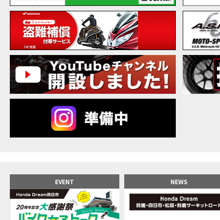
【バ
MOVIE
20
MOVIE
NEW BIKE
NEWS
【バ
MOVIE
【バ
MOVIE
【バ
MOVIE
新型ス
MOVIE
【世
MOVIE
【バ
MOVIE
【バ
MOVIE
【バ
MOVIE
おめ
MOVIE
【激
MOVIE
正統
MOVIE
EVENT
NEWS
女が
MOVIE
【福
MOVIE
大型
MOVIE