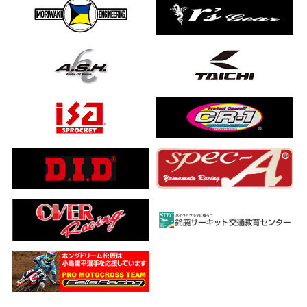
ました…
a ADV160
ub(JA59)
とになりました
【バイク女子ツーリング】
ングを楽しめるのか検証してみた｜Honda ゴールドウイング