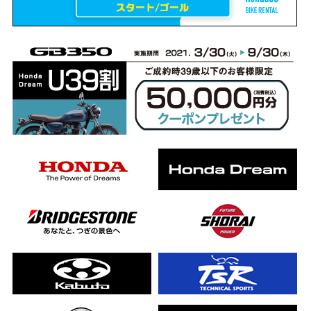
erCub
ライダーの4日間！ポケふた全制覇ツーリング Honda CB1000F
ります！
んと一日笑った【ポケふた】Honda
した！ポケふた探し第1弾【モトブログ】
CB
った結果