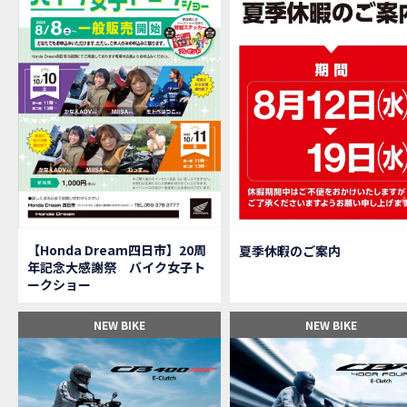
【M
MOVIE
大
NEW BIKE
【三重
MOVIE
【女
MOVIE
オイ
MOVIE
「
NEW BIKE
「
NEW BIKE
軽
NEW BIKE
【Ho
MOVIE
P
NEW BIKE
【バ
MOVIE
【Honda Dream四日市】20周
夏季休暇のご案内
【バ
MOVIE
年記念大感謝祭 バイク女子ト
【H
EVENT
ークショー
【CB
MOVIE
【カ
MOVIE
NEW BIKE
NEW BIKE
【新
MOVIE
【納
MOVIE
三重
MOVIE