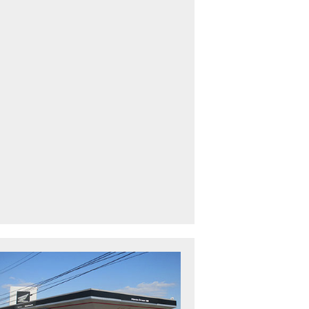
車中古車多数】三重県でバイクを探すなら！HondaDream松阪【ホンダ二輪
下最大規模】三重県でバイクを探すなら！HondaDream鈴鹿【ホンダ二輪車
CBR400R」「400X」の仕様 を一部変更し発売!
型プレミアムツアラー「Gold Wing」 シリーズのカラーバリエーション を一
ルーザーモデル 「Rebel 250 S Edition」 に新色を追加し発表！
CT125・ハンターカブ」 に新色を追加し発売！
B1100 EX Final Edition」「CB1100 RS Final Edition」を発売
モンキー125」に5速トランスミッションを採用した新エンジンを搭載し発売
スーパーカブ C125」に環境性能を向上させた新エンジンを搭載し発売！
ベントレポート】2021年 7月25日 敦賀ツーリング
ndaDream鈴鹿 オフロードスクール紹介
ADV150」に受注期間限定のカラーリングを設定し発売！
GB350」「GB350 S」新型ロードスポーツモデル GB350・GB350 S を発売！
フォルツァ」軽二輪スクーター フォルツァ をモデルチェンジし発売！
X-ADV」大型クロスオーバーモデル X-ADV をフルモデルチェンジし発売！
CB1000R」のヘッドライト等の外観デザインやカラーリングの変更など熟成
NC750X」大型スポーツモデル NC750X をフルモデルチェンジし発売！
B1300 SUPER FOUR」「CB1300 SUPER BOL D’OR」ならびに「CB1300 SUPER FOUR SP」「C