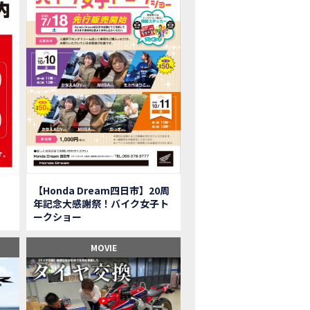
onkey125】初めてモンキー！意外な◯◯へ行って来た【三重ホンダヒート】
型ツアラー「Gold Wing Tour」と特別仕様の 「Gold Wing Tour 50th ANN
県】女性ライダーツーリングを満喫しました｜CB1000HORNET CB750HORNET CB
子ツーの実態】恥ずかしいけど、暴露しました。
ル交換に行ったつもりが…まさかの大出費！？
CRF250 RALLY」「CRF250 RALLY＜s＞」の カラーリング設定と仕様を一
CRF250L」「CRF250L＜s＞」のカラーリング設定と 仕様を一部変更し発売
二輪スーパースポーツモデル「CBR250RR」の カラーバリエーションを変更
nda Dream鈴鹿】20周年記念・大感謝祭イベント 大人気バイク女子が大集合・・Honda Dream
ROJECT BIG1 Final Edition CB 1300在庫車あります！
イク女子】急遽、愛車とお別れ…ついにあのバイクに乗れた
【Honda Dream四日市】20周
イク女子】オイル交換だけのつもりが、まさかのアレを交換することに！？
年記念大感謝祭！バイク女子ト
onda Dream 鈴鹿２０周年記念大感謝祭】 多くの方のご来店ありがとうご
ークショー
650R E-Clutch】X-ADVでDCTに5年乗った私が素直にレビュー｜Honda X-ADV
ブでアクセル全開】女性ライダーで耐久レース参戦！レースだけじゃないサーキットの
MOVIE
型X-ADV】最初のカスタムはこれ！ガラスコーティングもしちゃいました|Honda
車】新型X-ADV初走行！3台乗り継いだ私の素直な感想｜DCT クルーズコン
県下 Honda Dream4店舗にて新春キャンペーンを開催