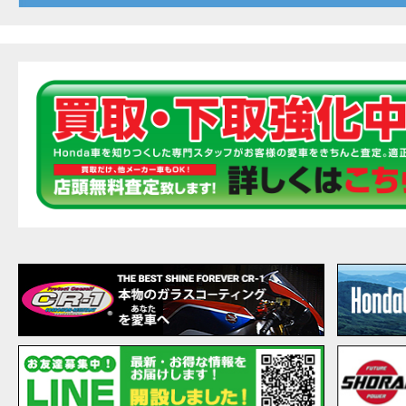
20
EVENT
【ホ
MOVIE
最新
MOVIE
【ホン
MOVIE
［三
EVENT
［三
EVENT
CAMPAIGN
［三
EVENT
【ホ
MOVIE
【ホ
MOVIE
CAMPAIGN
【ホ
MOVIE
【ホ
MOVIE
【ホ
MOVIE
こん
MOVIE
【新
MOVIE
【事
MOVIE
NEW BIKE
NEWS