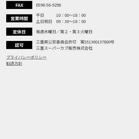
大
NEW BIKE
FAX
0598-56-9298
よ
NEW BIKE
平日 10：00〜18：00
N
営業時間
NEW BIKE
土日祝日 09：30〜18：00
フ
NEW BIKE
定休日
毎週水曜日／第２・第３火曜日
国内
NEWS
「
三重県公安委員会許可 第551300137800号
NEW BIKE
認可
三重スーパーカブ販売株式会社
プライバシーポリシー
勧誘方針