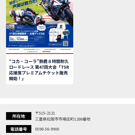
【新
MOVIE
【県
MOVIE
「
NEW BIKE
大
NEW BIKE
ク
NEW BIKE
「
NEW BIKE
「C
NEW BIKE
「
NEW BIKE
“コカ・コーラ”鈴鹿８時間耐久
「
NEW BIKE
ロードレース 第47回大会「TSR
【イ
EVENT
応援席プレミアムチケット販売
Ho
MOVIE
開始！」
「
NEW BIKE
「
NEW BIKE
「
NEW BIKE
「
NEW BIKE
〒515-2121
「
NEW BIKE
所在地
三重県松阪市市場庄町1286番地
「
NEW BIKE
電話番号
0598-56-9900
「C
NEW BIKE