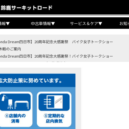
情報
▼
中古車情報
▼
サービス＆ケア
▼
お知
onda Dream四日市】20周年記念大感謝祭 バイク女子トークショー
休暇のご案内
onda Dream四日市】20周年記念大感謝祭！バイク女子トークショー
B400 SUPER FORE E-Clutchご予約受付中！
BR400R FOUR E-Clutch ご予約受付中！
ondaバイク】【タイヤ交換】鈍感な私が初めて性能を実感した【三重県】【Hond
4・5 鈴鹿８時間耐久ロードレースTSRを一緒に応援しましょう！
OD クロモリアクスルシャフトお客様のバイクで体感試走
重→香川】このバイク、なんだと思いますか？【ホンダ バイク】【Honda DR
カ・コーラ”鈴鹿８時間耐久ロードレース 第47回大会「TSR応援席プレミアム
ンダ バイク】バイクを長持ちさせる洗車を教えてもらった【プロの裏ワザ】
ンダ バイク】CRF1100L Africa Twinは女性ライダーでも快適か？四国ツー
ダ バイク】DCTが搭載しているバイクに試乗したんだけどなめてました・・【Rebel 1100 S