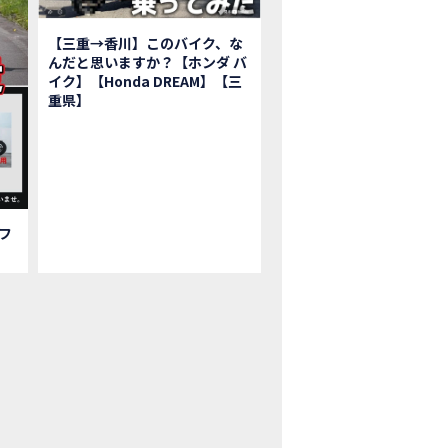
鹿ツインサーキット】バイク＆クルマ夢のコラボイベント！「HCM２＆４サ
初対面！バイク女子6人がツーリング行ったらwww
【三重→香川】このバイク、な
ク女子6人でツーリング行った結果ww！後編
んだと思いますか？【ホンダ バ
1泊。いつもソロの女性ライダー、大人のマスツーリングへついていった【三重〜長
イク】【Honda DREAM】【三
重県】
本まどかさんコラボ】CIVIC TYPE R♪ スタッフオススメの鈴鹿ドライブへ
Ｍ２＆４サーキットフェス2023 紹介動画②
Ｍ２＆４サーキットフェス2023 紹介動画①
ベはつこさんコラボ動画
da Dream 四日市のご紹介
da Dream 鈴鹿のご紹介
フ
da Dream 松阪のご紹介
日 牡蠣ツーリングフォトギャラリー
回オフロードスクールフォトギャラリー
nda Dream鈴鹿・松阪・四日市 ３店舗合同周年祭フォトギャラリー
nda Dream鈴鹿・松阪・四日市 ３店舗合同周年祭レポート
EW BIKE「HAWK 11」新型ロードスポーツモデル HAWK 11を発売！
EW BIKE「ダックス125」新型レジャーバイク ダックス125を発売！
nda Dream 鈴鹿 オフロードスクール紹介