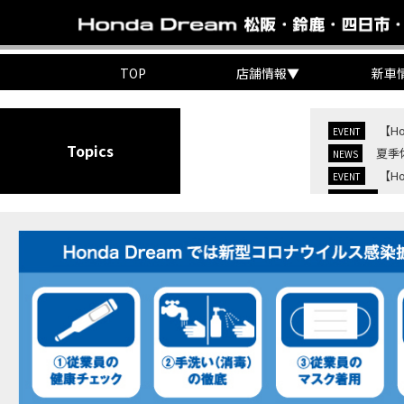
TOP
店舗情報
▼
新車
【H
EVENT
Topics
夏季
NEWS
【H
EVENT
C
NEW BIKE
C
NEW BIKE
【H
MOVIE
7/
EVENT
KO
EVENT
【三
MOVIE
“コ
EVENT
【ホ
MOVIE
【ホ
MOVIE
【ホン
MOVIE