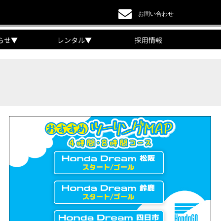
お問い合わせ
らせ
▼
レンタル
▼
採用情報
a DREAM】
EAM】【三重県】
チケット販売開始！」
リング【X-ADVオーナー目線】
 Edition Dual Clutch Transmission】