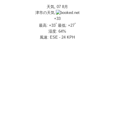
天気, 07 8月
IVERSARY」を 受注期間限定で発売
津市の天気
650R E-Clutch
+
33
°
°
最高:
+
33
最低:
+
27
湿度:
64%
部変更し発売
風速:
ESE - 24 KPH
し発売
さんの人気を探ってきましたスペシャル！！メチャクチャ楽しかったです❤
ざいました！
楽しみ方|Honda supercub
 X-ADV
トロール