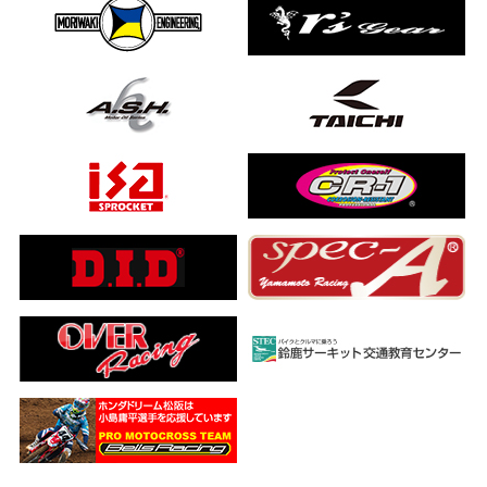
ました…
a ADV160
ub(JA59)
とになりました
【バイク女子ツーリング】
ングを楽しめるのか検証してみた｜Honda ゴールドウイング