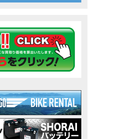
26年7月〜11月イベントのご案内
ンダ バイク】 ホンダドリーム鈴鹿の未公開シーン【モトベはつこ】
のアフリカツインどう？妹とHondaDreamのバイク全部見た結果｜Honda Sup
ダ バイク】「ボカロ文化」を知ろう ナビゲーションをスキップ 検索 作成 6 アバターの画像 三重県を巡る女性
重県下最大級のバイクイベント］2026MIE BIKE FES開催 情報2
重県下最大級のバイクイベント］2026MIE BIKE FES開催 情報１
免許取得サポートキャンペーン実施中！
重県下最大級のバイクイベント］2026MIE BIKE FES開催
ンダ バイク】【バイク女子】怖くて乗れなかったあの憧れバイク、ついに乗
ンダ バイク】バイクが動かなくなった…原因不明で入院します
Rebel 250 E-Clutch シリーズ 洋用品購入サポートキャンペーン
ンダ バイク】CB1000F 4台で三重県ツーリング！梅本まどかさん、MIISAさ
ンダ バイク】【GB350C S】梅本まどかさんと三重県ツーリング満喫しま
ンダドリーム新春初売り特別企画】のご紹介！！
なことある？！CB1000Fでツーリングイベントに参戦したのだが・・
車】CB1000Fで11時間ツーリングした素直なレビュー【モトブログ】Honda 
故寸前】200kmレッカー、そしてさらなる原因が判明し、修理代が膨れ上が
Dio Lite 新基準原付 販売中！