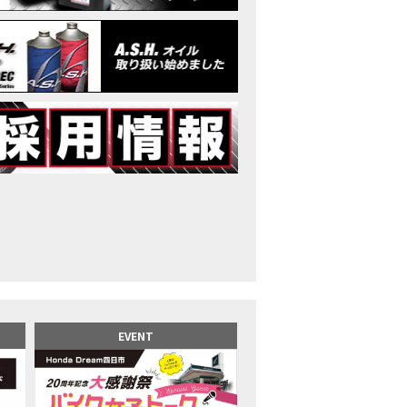
イク女子】高速道路走行中にバイクから異音が。レッカーされる事態になり
25X-ADV 最高の旅バイクで街乗りも最適！ADVが20台でツーリングしました｜Hond
CB1000F販売中！！
イク女子】ごめんなさい。大切なツーリングでやらかしてしまった…
イク女子】下道444kmぶっ通しで走った結果がヤバかった
イク女子】最安！三重→東京〇〇〇円で行けちゃった
ーパーカブ110レビュー！C125 CT125で女子ツーリング 最高！Honda Super C
界一の燃費Super cub】給油せずにどこまで行けるかやってみたら大変なこ
イク女子の挑戦】世界一の最強バイクでついにやります。
イク女子】この動画を見たらイライラするかもしれません。ごめんなさい。
イク用ドラレコ】センサーで感知！駐車場でバイクの周りを…
でたい人生初バイク納車！スタッフがまさかの対応…
カワ女子登場】バイク女子はツーリング中も〇〇が大好き♡
派NC750X！大型二輪教習から10年目の素直な感想|Honda NC750X DCT
EVENT
乗るバイクじゃない？低身長女が検証します
井1泊ツーリング】バイク女子、仲悪いって本当？
ツアラー！Gold Wing Tour 50th ANNIVWRSARYは女性ライダーでもツーリ