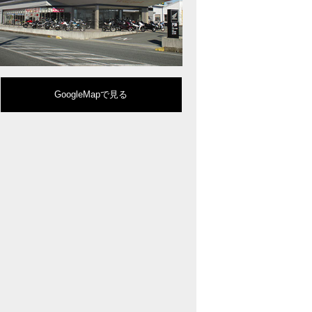
型クルーザーモデル「Rebel 1100」を新発売!!
りスポーティーなイメージを強化『CBR650R』を発表!
eo Sports Caféシリーズのミドルクラスモデル『CB650R』を発表！
ルモデルチェンジした 新型「PCX」「PCX160」「PCX e:HEV」を発表!
販売を予定するグローバルモデルがHondaバイクWebサイトで公開されまし
CRF250L」「CRF250 RALLY」をフルモデルチェンジし発表！
GoogleMapで見る