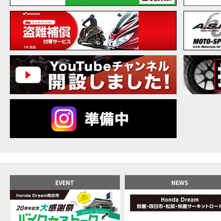
【バ
MOVIE
20
MOVIE
NEW BIKE
NEWS
【バ
MOVIE
【バ
MOVIE
【バ
MOVIE
新型ス
MOVIE
【世
MOVIE
【バ
MOVIE
【バ
MOVIE
【バ
MOVIE
おめ
MOVIE
【激
MOVIE
正統
MOVIE
EVENT
NEWS
女が
MOVIE
【福
MOVIE
大型
MOVIE