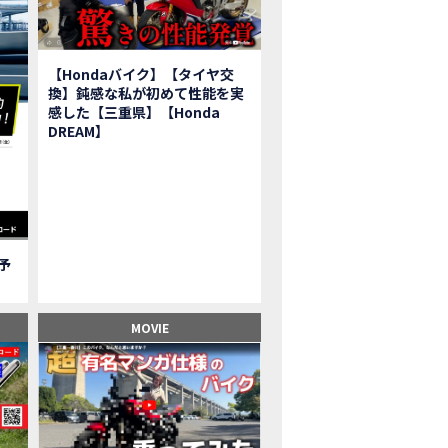
報】2025年モデルHonda X-ADV契約しました！新型のどこが凄いかチェッ
子ツーリング】秋の女子ツーリングin鳥羽・伊勢 【Honda Dream 松阪】
ーパーカブFinal Edition/HELLP KITTY在庫車あります！
【Hondaバイク】【タイヤ交
BR1000RR-R】スーパースポーツバイクで三重県の新スポットを巡る女子ツーリング|Honda
換】鈍感な私が初めて性能を実
三重県下 Honda Dreamにてレンタルバイクキャンペーン実施中💫
感した【三重県】【Honda
フリカツイン】憧れの大型バイクで1泊2日マスツーリング｜三重県〜静岡県｜Honda C
DREAM】
子ツーリング】穴場スポット満載！三重の美味しいもの・パワースポット！【Hon
BR600RR】憧れのSSバイクで女子ツーリング|三重県 松阪スタート！Honda Rebe
級レベル】スクーター乗りの女性ライダーがライティングスクールに潜入【HMS】H
鹿サーキット】ホンダモーターサイクリストスクールを体験してきました【
【買取強化中】乗らないバイクはHonda Dreamへ！
ご予
】Honda CL500納車「かなえさんバイク売れました！」連絡があり行ってき
ンガーソングライター茉ひるさんご来店】ホンダドリーム四日市
ンダドリーム鈴鹿サーキットロード】オープン当日イベントレポ！
MOVIE
鹿サーキットに近い！】ホンダドリーム鈴鹿サーキットロードOPEN！ #茉ひ
500売却！X-ADVオーナーの素直な理由。〇〇で納得の買取してもらいました|Hond
本まどかさんコラボ】CIVIC TYPE R♪スタッフオススメの鈴鹿ドライブへ！
の大型バイク試乗！4輪走行は驚きの…【Honda GoldWing AfricaTwin