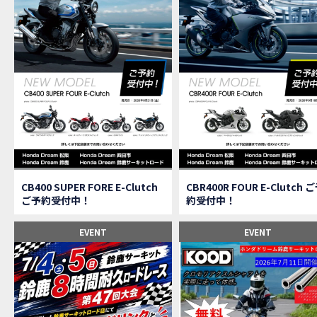
【速
MOVIE
【女
MOVIE
ス
NEW BIKE
【C
MOVIE
CAMPAIGN
【ア
MOVIE
【女
MOVIE
【C
MOVIE
【中
MOVIE
【鈴
MOVIE
CAMPAIGN
CB400 SUPER FORE E-Clutch
CBR400R FOUR E-Clutch 
【祝
MOVIE
ご予約受付中！
約受付中！
【シ
MOVIE
【ホ
EVENT
EVENT
MOVIE
【鈴
MOVIE
CL
MOVIE
【梅
MOVIE
憧れ
MOVIE