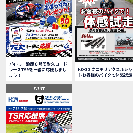
【鈴
MOVIE
全員
MOVIE
バイ
MOVIE
温泉
MOVIE
【梅
MOVIE
ＨＣ
MOVIE
ＨＣ
MOVIE
モト
MOVIE
Hon
MOVIE
7/4・5 鈴鹿８時間耐久ロード
Hon
MOVIE
KOOD クロモリアクスルシャ
レースTSRを一緒に応援しまし
トお客様のバイクで体感試走
ょう！
Hon
MOVIE
２月１２
EVENT
第6
EVENT
Ho
EVENT
Ho
MOVIE
N
NEW BIKE
N
NEW BIKE
Ho
MOVIE