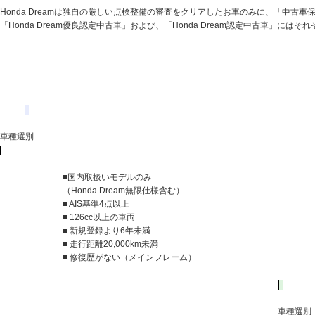
Honda Dreamは独自の厳しい点検整備の審査をクリアしたお車のみに、「中古
「Honda Dream優良認定中古車」および、「Honda Dream認定中古車」に
車種選別
■国内取扱いモデルのみ
（Honda Dream無限仕様含む）
■ AIS基準4点以上
■ 126cc以上の車両
■ 新規登録より6年未満
■ 走行距離20,000km未満
■ 修復歴がない（メインフレーム）
車種選別