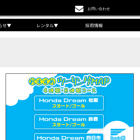
お問い合わせ
らせ
▼
レンタル
▼
採用情報
a DREAM】
EAM】【三重県】
チケット販売開始！」
リング【X-ADVオーナー目線】
 Edition Dual Clutch Transmission】