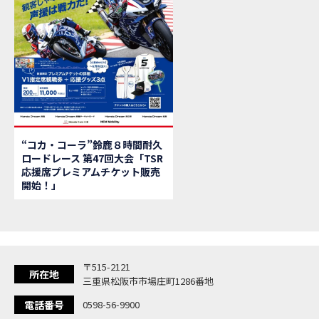
【新
MOVIE
【県
MOVIE
「
NEW BIKE
大
NEW BIKE
ク
NEW BIKE
「
NEW BIKE
「C
NEW BIKE
「
NEW BIKE
“コカ・コーラ”鈴鹿８時間耐久
「
NEW BIKE
ロードレース 第47回大会「TSR
【イ
EVENT
応援席プレミアムチケット販売
Ho
MOVIE
開始！」
「
NEW BIKE
「
NEW BIKE
「
NEW BIKE
「
NEW BIKE
〒515-2121
「
NEW BIKE
所在地
三重県松阪市市場庄町1286番地
「
NEW BIKE
電話番号
0598-56-9900
「C
NEW BIKE