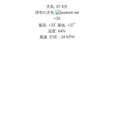
天気, 07 8月
IVERSARY」を 受注期間限定で発売
津市の天気
650R E-Clutch
+
33
°
°
最高:
+
33
最低:
+
27
湿度:
64%
部変更し発売
風速:
ESE - 24 KPH
し発売
さんの人気を探ってきましたスペシャル！！メチャクチャ楽しかったです❤
ざいました！
楽しみ方|Honda supercub
 X-ADV
トロール