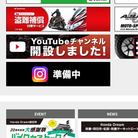
【バ
MOVIE
20
MOVIE
NEW BIKE
NEWS
【バ
MOVIE
【バ
MOVIE
【バ
MOVIE
新型ス
MOVIE
【世
MOVIE
【バ
MOVIE
【バ
MOVIE
【バ
MOVIE
おめ
MOVIE
【激
MOVIE
正統
MOVIE
EVENT
NEWS
女が
MOVIE
【福
MOVIE
大型
MOVIE