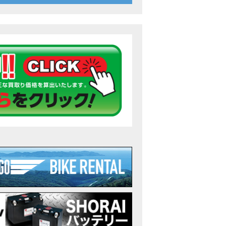
26年7月〜11月イベントのご案内
ンダ バイク】 ホンダドリーム鈴鹿の未公開シーン【モトベはつこ】
のアフリカツインどう？妹とHondaDreamのバイク全部見た結果｜Honda Sup
ダ バイク】「ボカロ文化」を知ろう ナビゲーションをスキップ 検索 作成 6 アバターの画像 三重県を巡る女性
重県下最大級のバイクイベント］2026MIE BIKE FES開催 情報2
重県下最大級のバイクイベント］2026MIE BIKE FES開催 情報１
免許取得サポートキャンペーン実施中！
重県下最大級のバイクイベント］2026MIE BIKE FES開催
ンダ バイク】【バイク女子】怖くて乗れなかったあの憧れバイク、ついに乗
ンダ バイク】バイクが動かなくなった…原因不明で入院します
Rebel 250 E-Clutch シリーズ 洋用品購入サポートキャンペーン
ンダ バイク】CB1000F 4台で三重県ツーリング！梅本まどかさん、MIISAさ
ンダ バイク】【GB350C S】梅本まどかさんと三重県ツーリング満喫しま
ンダドリーム新春初売り特別企画】のご紹介！！
なことある？！CB1000Fでツーリングイベントに参戦したのだが・・
車】CB1000Fで11時間ツーリングした素直なレビュー【モトブログ】Honda 
故寸前】200kmレッカー、そしてさらなる原因が判明し、修理代が膨れ上が
Dio Lite 新基準原付 販売中！