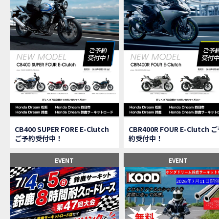
【速
MOVIE
【女
MOVIE
ス
NEW BIKE
【C
MOVIE
CAMPAIGN
【ア
MOVIE
【女
MOVIE
【C
MOVIE
【中
MOVIE
【鈴
MOVIE
CAMPAIGN
CB400 SUPER FORE E-Clutch
CBR400R FOUR E-Clutch 
【祝
MOVIE
ご予約受付中！
約受付中！
【シ
MOVIE
【ホ
EVENT
EVENT
MOVIE
【鈴
MOVIE
CL
MOVIE
【梅
MOVIE
憧れ
MOVIE