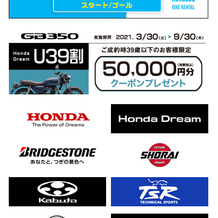
erCub
ライダーの4日間！ポケふた全制覇ツーリング Honda CB1000F
ります！
んと一日笑った【ポケふた】Honda
した！ポケふた探し第1弾【モトブログ】
CB
った結果