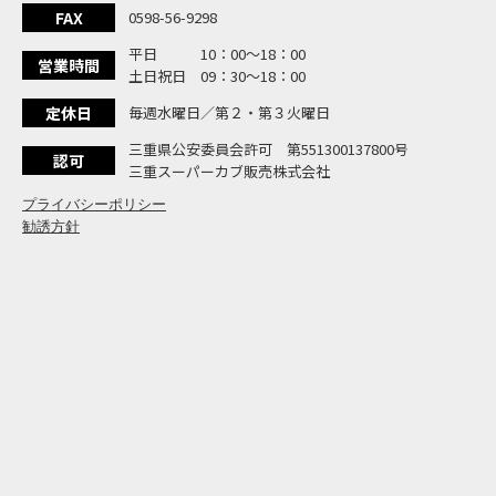
大
NEW BIKE
FAX
0598-56-9298
よ
NEW BIKE
平日 10：00〜18：00
N
営業時間
NEW BIKE
土日祝日 09：30〜18：00
フ
NEW BIKE
定休日
毎週水曜日／第２・第３火曜日
国内
NEWS
「
三重県公安委員会許可 第551300137800号
NEW BIKE
認可
三重スーパーカブ販売株式会社
プライバシーポリシー
勧誘方針