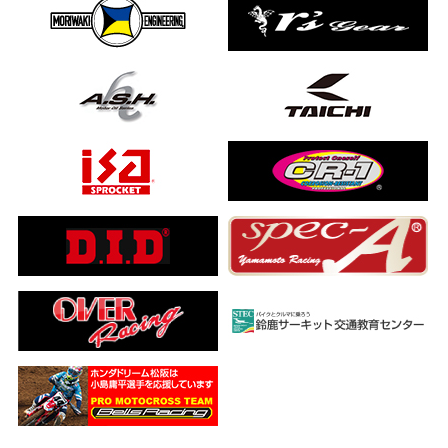
ました…
a ADV160
ub(JA59)
とになりました
【バイク女子ツーリング】
ングを楽しめるのか検証してみた｜Honda ゴールドウイング