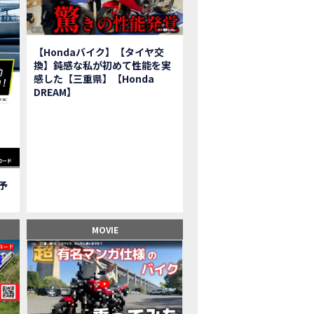
報】2025年モデルHonda X-ADV契約しました！新型のどこが凄いかチェッ
子ツーリング】秋の女子ツーリングin鳥羽・伊勢 【Honda Dream 松阪】
ーパーカブFinal Edition/HELLP KITTY在庫車あります！
【Hondaバイク】【タイヤ交
BR1000RR-R】スーパースポーツバイクで三重県の新スポットを巡る女子ツーリング|Honda
換】鈍感な私が初めて性能を実
三重県下 Honda Dreamにてレンタルバイクキャンペーン実施中💫
感した【三重県】【Honda
フリカツイン】憧れの大型バイクで1泊2日マスツーリング｜三重県〜静岡県｜Honda C
DREAM】
子ツーリング】穴場スポット満載！三重の美味しいもの・パワースポット！【Hon
BR600RR】憧れのSSバイクで女子ツーリング|三重県 松阪スタート！Honda Rebe
級レベル】スクーター乗りの女性ライダーがライティングスクールに潜入【HMS】H
鹿サーキット】ホンダモーターサイクリストスクールを体験してきました【
【買取強化中】乗らないバイクはHonda Dreamへ！
ご予
】Honda CL500納車「かなえさんバイク売れました！」連絡があり行ってき
ンガーソングライター茉ひるさんご来店】ホンダドリーム四日市
ンダドリーム鈴鹿サーキットロード】オープン当日イベントレポ！
MOVIE
鹿サーキットに近い！】ホンダドリーム鈴鹿サーキットロードOPEN！ #茉ひ
500売却！X-ADVオーナーの素直な理由。〇〇で納得の買取してもらいました|Hond
本まどかさんコラボ】CIVIC TYPE R♪スタッフオススメの鈴鹿ドライブへ！
の大型バイク試乗！4輪走行は驚きの…【Honda GoldWing AfricaTwin