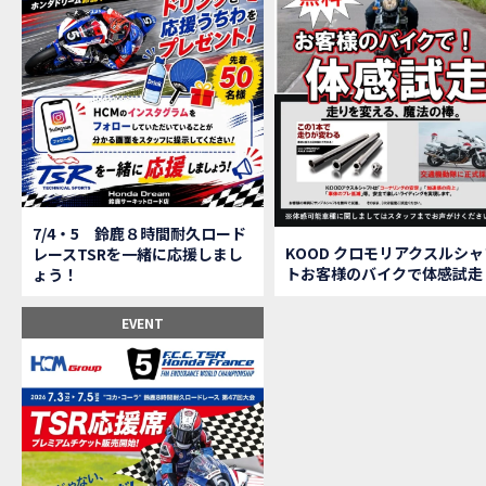
【鈴
MOVIE
全員
MOVIE
バイ
MOVIE
温泉
MOVIE
【梅
MOVIE
ＨＣ
MOVIE
ＨＣ
MOVIE
モト
MOVIE
Hon
MOVIE
7/4・5 鈴鹿８時間耐久ロード
Hon
MOVIE
KOOD クロモリアクスルシャ
レースTSRを一緒に応援しまし
トお客様のバイクで体感試走
ょう！
Hon
MOVIE
２月１２
EVENT
第6
EVENT
Ho
EVENT
Ho
MOVIE
N
NEW BIKE
N
NEW BIKE
Ho
MOVIE