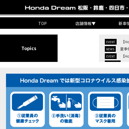
TOP
店舗情報
▼
新車
【H
EVENT
Topics
夏季
NEWS
【H
EVENT
C
NEW BIKE
C
NEW BIKE
【H
MOVIE
7/
EVENT
KO
EVENT
【三
MOVIE
“コ
EVENT
【ホ
MOVIE
【ホ
MOVIE
【ホン
MOVIE