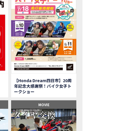
onkey125】初めてモンキー！意外な◯◯へ行って来た【三重ホンダヒート】
型ツアラー「Gold Wing Tour」と特別仕様の 「Gold Wing Tour 50th ANN
県】女性ライダーツーリングを満喫しました｜CB1000HORNET CB750HORNET CB
子ツーの実態】恥ずかしいけど、暴露しました。
ル交換に行ったつもりが…まさかの大出費！？
CRF250 RALLY」「CRF250 RALLY＜s＞」の カラーリング設定と仕様を一
CRF250L」「CRF250L＜s＞」のカラーリング設定と 仕様を一部変更し発売
二輪スーパースポーツモデル「CBR250RR」の カラーバリエーションを変更
nda Dream鈴鹿】20周年記念・大感謝祭イベント 大人気バイク女子が大集合・・Honda Dream
ROJECT BIG1 Final Edition CB 1300在庫車あります！
イク女子】急遽、愛車とお別れ…ついにあのバイクに乗れた
【Honda Dream四日市】20周
イク女子】オイル交換だけのつもりが、まさかのアレを交換することに！？
年記念大感謝祭！バイク女子ト
onda Dream 鈴鹿２０周年記念大感謝祭】 多くの方のご来店ありがとうご
ークショー
650R E-Clutch】X-ADVでDCTに5年乗った私が素直にレビュー｜Honda X-ADV
ブでアクセル全開】女性ライダーで耐久レース参戦！レースだけじゃないサーキットの
MOVIE
型X-ADV】最初のカスタムはこれ！ガラスコーティングもしちゃいました|Honda
車】新型X-ADV初走行！3台乗り継いだ私の素直な感想｜DCT クルーズコン
県下 Honda Dream4店舗にて新春キャンペーンを開催