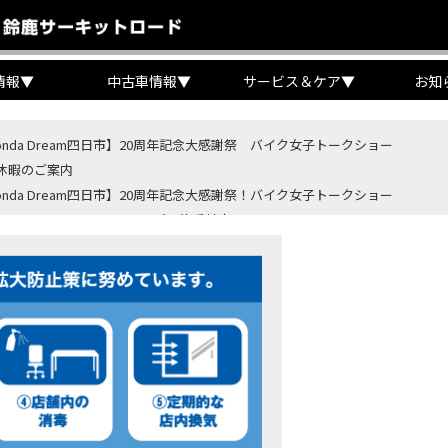
情報
▼
中古車情報
▼
サービス＆ケア
▼
お知
onda Dream四日市】20周年記念大感謝祭 バイク女子トークショー
休暇のご案内
onda Dream四日市】20周年記念大感謝祭！バイク女子トークショー
B400 SUPER FORE E-Clutchご予約受付中！
BR400R FOUR E-Clutch ご予約受付中！
ondaバイク】【タイヤ交換】鈍感な私が初めて性能を実感した【三重県】【Hond
4・5 鈴鹿８時間耐久ロードレースTSRを一緒に応援しましょう！
OD クロモリアクスルシャフトお客様のバイクで体感試走
重→香川】このバイク、なんだと思いますか？【ホンダ バイク】【Honda DR
カ・コーラ”鈴鹿８時間耐久ロードレース 第47回大会「TSR応援席プレミアム
ンダ バイク】バイクを長持ちさせる洗車を教えてもらった【プロの裏ワザ】
ンダ バイク】CRF1100L Africa Twinは女性ライダーでも快適か？四国ツー
ダ バイク】DCTが搭載しているバイクに試乗したんだけどなめてました・・【Rebel 1100 S