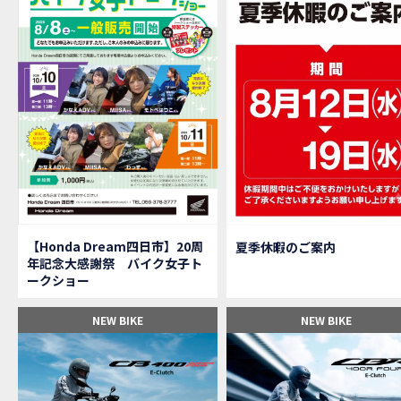
【M
MOVIE
大
NEW BIKE
【三重
MOVIE
【女
MOVIE
オイ
MOVIE
「
NEW BIKE
「
NEW BIKE
軽
NEW BIKE
【Ho
MOVIE
P
NEW BIKE
【バ
MOVIE
【Honda Dream四日市】20周
夏季休暇のご案内
【バ
MOVIE
年記念大感謝祭 バイク女子ト
【H
EVENT
ークショー
【CB
MOVIE
【カ
MOVIE
NEW BIKE
NEW BIKE
【新
MOVIE
【納
MOVIE
三重
MOVIE