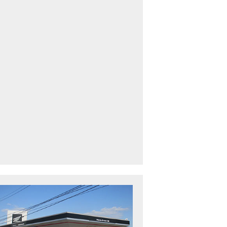
車中古車多数】三重県でバイクを探すなら！HondaDream松阪【ホンダ二輪
下最大規模】三重県でバイクを探すなら！HondaDream鈴鹿【ホンダ二輪車
CBR400R」「400X」の仕様 を一部変更し発売!
型プレミアムツアラー「Gold Wing」 シリーズのカラーバリエーション を一
ルーザーモデル 「Rebel 250 S Edition」 に新色を追加し発表！
CT125・ハンターカブ」 に新色を追加し発売！
B1100 EX Final Edition」「CB1100 RS Final Edition」を発売
モンキー125」に5速トランスミッションを採用した新エンジンを搭載し発売
スーパーカブ C125」に環境性能を向上させた新エンジンを搭載し発売！
ベントレポート】2021年 7月25日 敦賀ツーリング
ndaDream鈴鹿 オフロードスクール紹介
ADV150」に受注期間限定のカラーリングを設定し発売！
GB350」「GB350 S」新型ロードスポーツモデル GB350・GB350 S を発売！
フォルツァ」軽二輪スクーター フォルツァ をモデルチェンジし発売！
X-ADV」大型クロスオーバーモデル X-ADV をフルモデルチェンジし発売！
CB1000R」のヘッドライト等の外観デザインやカラーリングの変更など熟成
NC750X」大型スポーツモデル NC750X をフルモデルチェンジし発売！
B1300 SUPER FOUR」「CB1300 SUPER BOL D’OR」ならびに「CB1300 SUPER FOUR SP」「C