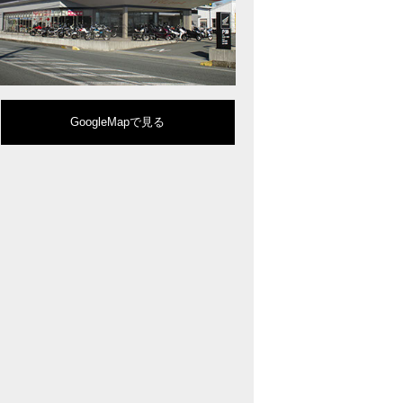
型クルーザーモデル「Rebel 1100」を新発売!!
りスポーティーなイメージを強化『CBR650R』を発表!
eo Sports Caféシリーズのミドルクラスモデル『CB650R』を発表！
ルモデルチェンジした 新型「PCX」「PCX160」「PCX e:HEV」を発表!
販売を予定するグローバルモデルがHondaバイクWebサイトで公開されまし
CRF250L」「CRF250 RALLY」をフルモデルチェンジし発表！
GoogleMapで見る