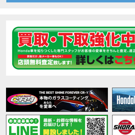
20
EVENT
【ホ
MOVIE
最新
MOVIE
【ホン
MOVIE
［三
EVENT
［三
EVENT
CAMPAIGN
［三
EVENT
【ホ
MOVIE
【ホ
MOVIE
CAMPAIGN
【ホ
MOVIE
【ホ
MOVIE
【ホ
MOVIE
こん
MOVIE
【新
MOVIE
【事
MOVIE
NEW BIKE
NEWS