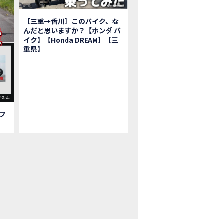
鹿ツインサーキット】バイク＆クルマ夢のコラボイベント！「HCM２＆４サ
初対面！バイク女子6人がツーリング行ったらwww
【三重→香川】このバイク、な
ク女子6人でツーリング行った結果ww！後編
んだと思いますか？【ホンダ バ
1泊。いつもソロの女性ライダー、大人のマスツーリングへついていった【三重〜長
イク】【Honda DREAM】【三
重県】
本まどかさんコラボ】CIVIC TYPE R♪ スタッフオススメの鈴鹿ドライブへ
Ｍ２＆４サーキットフェス2023 紹介動画②
Ｍ２＆４サーキットフェス2023 紹介動画①
ベはつこさんコラボ動画
da Dream 四日市のご紹介
da Dream 鈴鹿のご紹介
フ
da Dream 松阪のご紹介
日 牡蠣ツーリングフォトギャラリー
回オフロードスクールフォトギャラリー
nda Dream鈴鹿・松阪・四日市 ３店舗合同周年祭フォトギャラリー
nda Dream鈴鹿・松阪・四日市 ３店舗合同周年祭レポート
EW BIKE「HAWK 11」新型ロードスポーツモデル HAWK 11を発売！
EW BIKE「ダックス125」新型レジャーバイク ダックス125を発売！
nda Dream 鈴鹿 オフロードスクール紹介