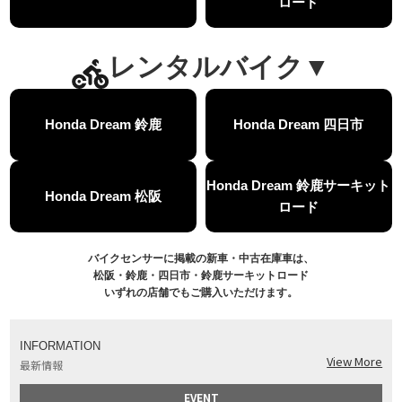
ロード
【バイク用ドラレコ】センサーで感知！駐車場でバイクの周りを…
MOVIE
おめでたい人生初バイク納車！スタッフがまさかの対応…
MOVIE
【激カワ女子登場】バイク女子はツーリング中も〇〇が大好き♡
MOVIE
レンタルバイク▼
正統派NC750X！大型二輪教習から10年目の素直な感想|Honda NC750X DCT【バイク女子ツーリング】
MOVIE
女が乗るバイクじゃない？低身長女が検証します
MOVIE
Honda Dream 鈴鹿
Honda Dream 四日市
【福井1泊ツーリング】バイク女子、仲悪いって本当？
MOVIE
大型ツアラー！Gold Wing Tour 50th ANNIVWRSARYは女性ライダーでもツーリングを楽しめるのか検証してみた｜Honda ゴールドウイング
MOVIE
【Monkey125】初めてモンキー！意外な◯◯へ行って来た【三重ホンダヒート】
MOVIE
Honda Dream 鈴鹿サーキット
Honda Dream 松阪
大型ツアラー「Gold Wing Tour」と特別仕様の 「Gold Wing Tour 50th ANNIVERSARY」を 受注期間限定で発売
NEW BIKE
ロード
【三重県】女性ライダーツーリングを満喫しました｜CB1000HORNET CB750HORNET CB650R E-Clutch
MOVIE
【女子ツーの実態】恥ずかしいけど、暴露しました。
MOVIE
バイクセンサーに掲載の新車・中古在庫車は、
オイル交換に行ったつもりが…まさかの大出費！？
MOVIE
松阪・鈴鹿・四日市・鈴鹿サーキットロード
「CRF250 RALLY」「CRF250 RALLY＜s＞」の カラーリング設定と仕様を一部変更し発売
NEW BIKE
いずれの店舗でもご購入いただけます。
「CRF250L」「CRF250L＜s＞」のカラーリング設定と 仕様を一部変更し発売
NEW BIKE
軽二輪スーパースポーツモデル「CBR250RR」の カラーバリエーションを変更し発売
NEW BIKE
INFORMATION
【Honda Dream鈴鹿】20周年記念・大感謝祭イベント 大人気バイク女子が大集合・・Honda Dreamさんの人気を探ってきましたスペシャル！！メチャクチャ楽しかったです❤
View More
MOVIE
最新情報
PROJECT BIG1 Final Edition CB 1300在庫車あります！
NEW BIKE
EVENT