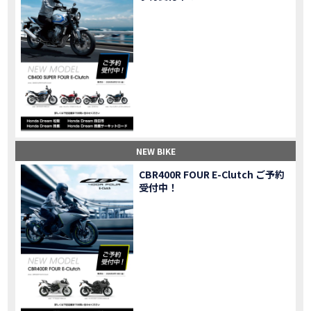
Honda Dream 鈴鹿のご紹介
MOVIE
Honda Dream 松阪のご紹介
MOVIE
２月１２日 牡蠣ツーリングフォトギャラリー
第6回オフロードスクールフォトギャラリー
EVENT
Honda Dream鈴鹿・松阪・四日市 ３店舗合同周年祭フォトギャラリー
EVENT
Honda Dream鈴鹿・松阪・四日市 ３店舗合同周年祭レポート
MOVIE
NEW BIKE「HAWK 11」新型ロードスポーツモデル HAWK 11を発売！
NEW BIKE
NEW BIKE「ダックス125」新型レジャーバイク ダックス125を発売！
NEW BIKE
NEW BIKE
Honda Dream 鈴鹿 オフロードスクール紹介
MOVIE
CBR400R FOUR E-Clutch ご予約
【新車中古車多数】三重県でバイクを探すなら！HondaDream松阪【ホンダ二輪車専門店】
MOVIE
受付中！
【県下最大規模】三重県でバイクを探すなら！HondaDream鈴鹿【ホンダ二輪車専門店】
MOVIE
「CBR400R」「400X」の仕様 を一部変更し発売!
NEW BIKE
大型プレミアムツアラー「Gold Wing」 シリーズのカラーバリエーション を一部変更し発売!
NEW BIKE
クルーザーモデル 「Rebel 250 S Edition」 に新色を追加し発表！
NEW BIKE
「CT125・ハンターカブ」 に新色を追加し発売！
NEW BIKE
「CB1100 EX Final Edition」「CB1100 RS Final Edition」を発売
NEW BIKE
「モンキー125」に5速トランスミッションを採用した新エンジンを搭載し発売！
NEW BIKE