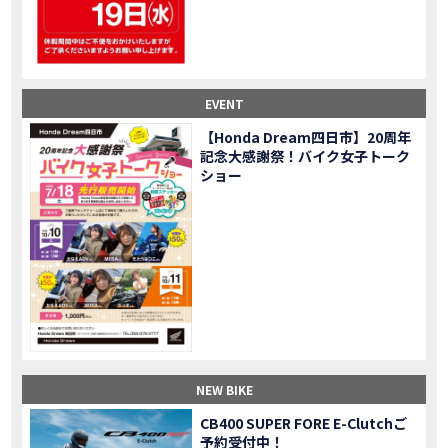
【鈴鹿サーキット】ホンダモーターサイクリストスクールを体験してきました【バイク女子】
MOVIE
【買取強化中】乗らないバイクはHonda Dreamへ！
CAMPAIGN
【祝】Honda CL500納車「かなえさんバイク売れました！」連絡があり行ってきました
MOVIE
【シンガーソングライター茉ひるさんご来店】ホンダドリーム四日市
MOVIE
EVENT
【ホンダドリーム鈴鹿サーキットロード】オープン当日イベントレポ！
MOVIE
【鈴鹿サーキットに近い！】ホンダドリーム鈴鹿サーキットロードOPEN！ #茉ひる
MOVIE
【Honda Dream四日市】20周年
記念大感謝祭！バイク女子トーク
CL500売却！X-ADVオーナーの素直な理由。〇〇で納得の買取してもらいました|Honda X-ADV
MOVIE
ショー
【梅本まどかさんコラボ】CIVIC TYPE R♪スタッフオススメの鈴鹿ドライブへ！【後編】
MOVIE
憧れの大型バイク試乗！4輪走行は驚きの…【Honda GoldWing AfricaTwin】試乗会in鈴鹿ツインサーキット
MOVIE
【鈴鹿ツインサーキット】バイク＆クルマ夢のコラボイベント！「HCM２＆４サーキットフェス」レポ
MOVIE
全員初対面！バイク女子6人がツーリング行ったらwww
MOVIE
バイク女子6人でツーリング行った結果ww！後編
MOVIE
温泉1泊。いつもソロの女性ライダー、大人のマスツーリングへついていった【三重〜長野•茶臼山高原経由】Honda CL500
MOVIE
【梅本まどかさんコラボ】CIVIC TYPE R♪ スタッフオススメの鈴鹿ドライブへ！【前編】
MOVIE
ＨＣＭ２＆４サーキットフェス2023 紹介動画②
MOVIE
NEW BIKE
ＨＣＭ２＆４サーキットフェス2023 紹介動画①
MOVIE
モトベはつこさんコラボ動画
MOVIE
CB400 SUPER FORE E-Clutchご
予約受付中！
Honda Dream 四日市のご紹介
MOVIE