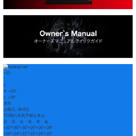
+
33
°
C
H:
+
33°
L:
+
26°
津市
土曜日, 08 8月
7日間の天気予報を見る
日
月
火
水
木
金
+
32°
+
30°
+
30°
+
25°
+
26°
+
28°
+
24°
+
24°
+
22°
+
22°
+
24°
+
23°