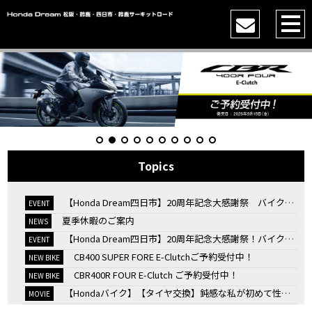
Topics
【Honda Dream四日市】20周年記念大感謝祭 バイク女子トークショー
EVENT
夏季休暇のご案内
NEWS
【Honda Dream四日市】20周年記念大感謝祭！バイク女子トークショー
EVENT
CB400 SUPER FORE E-Clutchご予約受付中！
NEW BIKE
CBR400R FOUR E-Clutch ご予約受付中！
NEW BIKE
【Hondaバイク】【タイヤ交換】鈍感な私が初めて性能を実感した【三重県】【Honda DREAM】
MOVIE
7/4・5 鈴鹿８時間耐久ロードレースTSRを一緒に応援しましょう！
EVENT