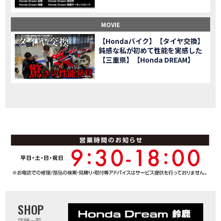
「スーパーカブ C125」に環境性能を向上させた新エンジンを搭載し発売！
NEW BIKE
【イベントレポート】2021年 7月25日 敦賀ツーリング
EVENT
MOVIE
HondaDream鈴鹿 オフロードスクール紹介
MOVIE
【Hondaバイク】【タイヤ交換】
「ADV150」に受注期間限定のカラーリングを設定し発売！
NEW BIKE
鈍感な私が初めて性能を実感した
「GB350」「GB350 S」新型ロードスポーツモデル GB350・GB350 S を発売！
【三重県】【Honda DREAM】
NEW BIKE
「フォルツァ」軽二輪スクーター フォルツァ をモデルチェンジし発売！
NEW BIKE
「X-ADV」大型クロスオーバーモデル X-ADV をフルモデルチェンジし発売！
NEW BIKE
「CB1000R」のヘッドライト等の外観デザインやカラーリングの変更など熟成を図り発売！
NEW BIKE
「NC750X」大型スポーツモデル NC750X をフルモデルチェンジし発売！
NEW BIKE
「CB1300 SUPER FOUR」「CB1300 SUPER BOL D’OR」ならびに「CB1300 SUPER FOUR SP」「CB1300 SUPER BOL D’OR SP」に先進の電子制御デバイスを採用し発売！
NEW BIKE
大型クルーザーモデル「Rebel 1100」を新発売!!
NEW BIKE
よりスポーティーなイメージを強化『CBR650R』を発表!
NEW BIKE
Neo Sports Caféシリーズのミドルクラスモデル『CB650R』を発表！
NEW BIKE
フルモデルチェンジした 新型「PCX」「PCX160」「PCX e:HEV」を発表!
NEW BIKE
国内販売を予定するグローバルモデルがHondaバイクWebサイトで公開されました！
NEWS
「CRF250L」「CRF250 RALLY」をフルモデルチェンジし発表！
NEW BIKE
SHOP
店舗一覧