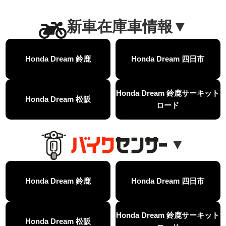
【ホンダ バイク】CB1000F 4台で三重県ツーリング！梅本まどかさん、MIISAさんと一日笑った【ポケふた】Honda
MOVIE
【ホンダ バイク】【GB350C S】梅本まどかさんと三重県ツーリング満喫しました！ポケふた探し第1弾【モトブログ】
新車在庫車情報▼
MOVIE
【ホンダドリーム新春初売り特別企画】のご紹介！！
MOVIE
こんなことある？！CB1000Fでツーリングイベントに参戦したのだが・・
MOVIE
Honda Dream 鈴鹿
Honda Dream 四日市
【新車】CB1000Fで11時間ツーリングした素直なレビュー【モトブログ】Honda CB
MOVIE
【事故寸前】200kmレッカー、そしてさらなる原因が判明し、修理代が膨れ上がった結果
MOVIE
Dio Lite 新基準原付 販売中！
NEW BIKE
NEWS
Honda Dream 鈴鹿サーキット
Honda Dream 松阪
【バイク女子】高速道路走行中にバイクから異音が。レッカーされる事態になりました…
MOVIE
ロード
2025X-ADV 最高の旅バイクで街乗りも最適！ADVが20台でツーリングしました｜Honda ADV160
MOVIE
CB1000F販売中！！
NEW BIKE
NEWS
▼
【バイク女子】ごめんなさい。大切なツーリングでやらかしてしまった…
MOVIE
【バイク女子】下道444kmぶっ通しで走った結果がヤバかった
MOVIE
【バイク女子】最安！三重→東京〇〇〇円で行けちゃった
MOVIE
新型スーパーカブ110レビュー！C125 CT125で女子ツーリング 最高！Honda Super Cub(JA59)
MOVIE
Honda Dream 鈴鹿
Honda Dream 四日市
【世界一の燃費Super cub】給油せずにどこまで行けるかやってみたら大変なことになりました
MOVIE
【バイク女子の挑戦】世界一の最強バイクでついにやります。
MOVIE
Honda Dream 鈴鹿サーキット
【バイク女子】この動画を見たらイライラするかもしれません。ごめんなさい。
MOVIE
Honda Dream 松阪