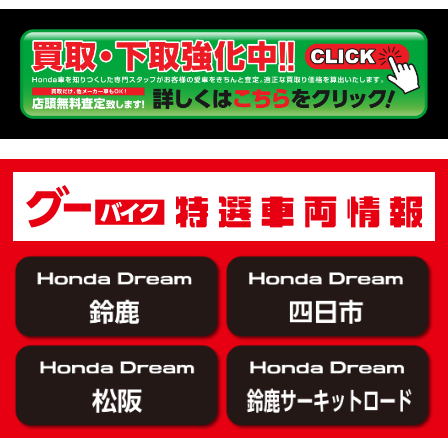
KOOD クロモリアクスルシャフトお客様のバイクで体感試走
EVENT
【三重→香川】このバイク、なんだと思いますか？【ホンダ バイク】【Honda DREAM】【三重県】
MOVIE
“コカ・コーラ”鈴鹿８時間耐久ロードレース 第47回大会「TSR応援席プレミアムチケット販売開始！」
EVENT
【ホンダ バイク】バイクを長持ちさせる洗車を教えてもらった【プロの裏ワザ】
MOVIE
【ホンダ バイク】CRF1100L Africa Twinは女性ライダーでも快適か？四国ツーリング【X-ADVオーナー目線】
MOVIE
【ホンダ バイク】DCTが搭載しているバイクに試乗したんだけどなめてました・・【Rebel 1100 S Edition Dual Clutch Transmission】
MOVIE
2026年7月〜11月イベントのご案内
EVENT
【ホンダ バイク】 ホンダドリーム鈴鹿の未公開シーン【モトベはつこ】
MOVIE
最新のアフリカツインどう？妹とHondaDreamのバイク全部見た結果｜Honda SuperCub
MOVIE
【ホンダ バイク】「ボカロ文化」を知ろう ナビゲーションをスキップ 検索 作成 6 アバターの画像 三重県を巡る女性ライダーの4日間！ポケふた全制覇ツーリング Honda CB1000F
MOVIE
［三重県下最大級のバイクイベント］2026MIE BIKE FES開催 情報2
EVENT
［三重県下最大級のバイクイベント］2026MIE BIKE FES開催 情報１
EVENT
免許取得サポートキャンペーン実施中！
CAMPAIGN
［三重県下最大級のバイクイベント］2026MIE BIKE FES開催
EVENT
【ホンダ バイク】【バイク女子】怖くて乗れなかったあの憧れバイク、ついに乗ります！
MOVIE
【ホンダ バイク】バイクが動かなくなった…原因不明で入院します
MOVIE
Rebel 250 E-Clutch シリーズ 洋用品購入サポートキャンペーン
CAMPAIGN