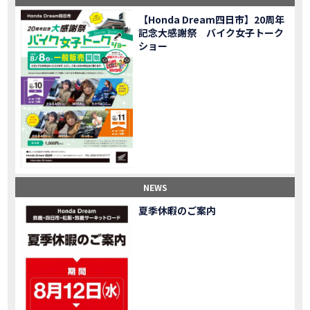
【バイク女子】急遽、愛車とお別れ…ついにあのバイクに乗れた
MOVIE
【Honda Dream四日市】20周年
【バイク女子】オイル交換だけのつもりが、まさかのアレを交換することに！？
MOVIE
記念大感謝祭 バイク女子トーク
【Honda Dream 鈴鹿２０周年記念大感謝祭】 多くの方のご来店ありがとうございました！
EVENT
ショー
【CB650R E-Clutch】X-ADVでDCTに5年乗った私が素直にレビュー｜Honda X-ADV
MOVIE
【カブでアクセル全開】女性ライダーで耐久レース参戦！レースだけじゃないサーキットの楽しみ方|Honda supercub
MOVIE
【新型X-ADV】最初のカスタムはこれ！ガラスコーティングもしちゃいました|Honda X-ADV
MOVIE
【納車】新型X-ADV初走行！3台乗り継いだ私の素直な感想｜DCT クルーズコントロール
MOVIE
三重県下 Honda Dream4店舗にて新春キャンペーンを開催
MOVIE
【速報】2025年モデルHonda X-ADV契約しました！新型のどこが凄いかチェックしてきた！
MOVIE
【女子ツーリング】秋の女子ツーリングin鳥羽・伊勢 【Honda Dream 松阪】
MOVIE
スーパーカブFinal Edition/HELLP KITTY在庫車あります！
NEW BIKE
NEWS
【CBR1000RR-R】スーパースポーツバイクで三重県の新スポットを巡る女子ツーリング|Honda CBR1000RRR Rebel1100 500 250
MOVIE
夏季休暇のご案内
三重県下 Honda Dreamにてレンタルバイクキャンペーン実施中💫
CAMPAIGN
【アフリカツイン】憧れの大型バイクで1泊2日マスツーリング｜三重県〜静岡県｜Honda CL500 AfricaTwin
MOVIE
【女子ツーリング】穴場スポット満載！三重の美味しいもの・パワースポット！【Honda Dream 松阪】
MOVIE
【CBR600RR】憧れのSSバイクで女子ツーリング|三重県 松阪スタート！Honda Rebel250•500
MOVIE
【中級レベル】スクーター乗りの女性ライダーがライティングスクールに潜入【HMS】Honda 400X
MOVIE