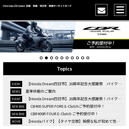
Topics
【Honda Dream四日市】20周年記念大感謝祭 バイク女子トークショー
EVENT
夏季休暇のご案内
NEWS
【Honda Dream四日市】20周年記念大感謝祭！バイク女子トークショー
EVENT
CB400 SUPER FORE E-Clutchご予約受付中！
NEW BIKE
CBR400R FOUR E-Clutch ご予約受付中！
NEW BIKE
【Hondaバイク】【タイヤ交換】鈍感な私が初めて性能を実感した【三重県】【Honda DREAM】
MOVIE
7/4・5 鈴鹿８時間耐久ロードレースTSRを一緒に応援しましょう！
EVENT