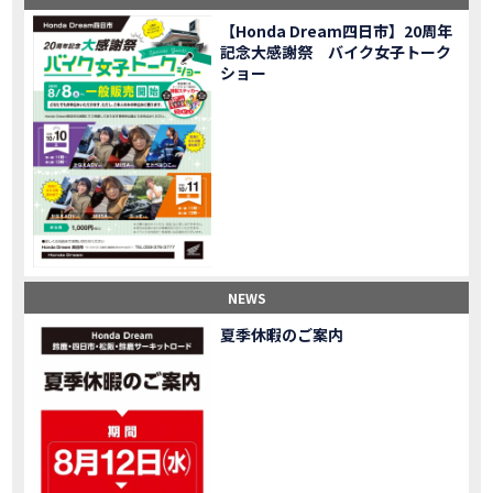
【バイク女子】急遽、愛車とお別れ…ついにあのバイクに乗れた
MOVIE
【Honda Dream四日市】20周年
【バイク女子】オイル交換だけのつもりが、まさかのアレを交換することに！？
MOVIE
記念大感謝祭 バイク女子トーク
【Honda Dream 鈴鹿２０周年記念大感謝祭】 多くの方のご来店ありがとうございました！
EVENT
ショー
【CB650R E-Clutch】X-ADVでDCTに5年乗った私が素直にレビュー｜Honda X-ADV
MOVIE
【カブでアクセル全開】女性ライダーで耐久レース参戦！レースだけじゃないサーキットの楽しみ方|Honda supercub
MOVIE
【新型X-ADV】最初のカスタムはこれ！ガラスコーティングもしちゃいました|Honda X-ADV
MOVIE
【納車】新型X-ADV初走行！3台乗り継いだ私の素直な感想｜DCT クルーズコントロール
MOVIE
三重県下 Honda Dream4店舗にて新春キャンペーンを開催
MOVIE
【速報】2025年モデルHonda X-ADV契約しました！新型のどこが凄いかチェックしてきた！
MOVIE
【女子ツーリング】秋の女子ツーリングin鳥羽・伊勢 【Honda Dream 松阪】
MOVIE
スーパーカブFinal Edition/HELLP KITTY在庫車あります！
NEW BIKE
NEWS
【CBR1000RR-R】スーパースポーツバイクで三重県の新スポットを巡る女子ツーリング|Honda CBR1000RRR Rebel1100 500 250
MOVIE
夏季休暇のご案内
三重県下 Honda Dreamにてレンタルバイクキャンペーン実施中💫
CAMPAIGN
【アフリカツイン】憧れの大型バイクで1泊2日マスツーリング｜三重県〜静岡県｜Honda CL500 AfricaTwin
MOVIE
【女子ツーリング】穴場スポット満載！三重の美味しいもの・パワースポット！【Honda Dream 松阪】
MOVIE
【CBR600RR】憧れのSSバイクで女子ツーリング|三重県 松阪スタート！Honda Rebel250•500
MOVIE
【中級レベル】スクーター乗りの女性ライダーがライティングスクールに潜入【HMS】Honda 400X
MOVIE