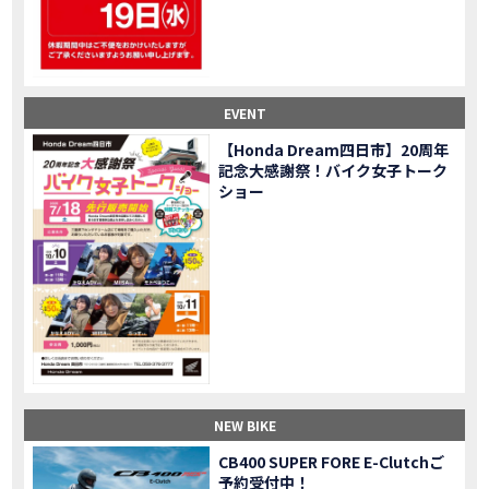
【鈴鹿サーキット】ホンダモーターサイクリストスクールを体験してきました【バイク女子】
MOVIE
【買取強化中】乗らないバイクはHonda Dreamへ！
CAMPAIGN
【祝】Honda CL500納車「かなえさんバイク売れました！」連絡があり行ってきました
MOVIE
【シンガーソングライター茉ひるさんご来店】ホンダドリーム四日市
MOVIE
EVENT
【ホンダドリーム鈴鹿サーキットロード】オープン当日イベントレポ！
MOVIE
【鈴鹿サーキットに近い！】ホンダドリーム鈴鹿サーキットロードOPEN！ #茉ひる
MOVIE
【Honda Dream四日市】20周年
記念大感謝祭！バイク女子トーク
CL500売却！X-ADVオーナーの素直な理由。〇〇で納得の買取してもらいました|Honda X-ADV
MOVIE
ショー
【梅本まどかさんコラボ】CIVIC TYPE R♪スタッフオススメの鈴鹿ドライブへ！【後編】
MOVIE
憧れの大型バイク試乗！4輪走行は驚きの…【Honda GoldWing AfricaTwin】試乗会in鈴鹿ツインサーキット
MOVIE
【鈴鹿ツインサーキット】バイク＆クルマ夢のコラボイベント！「HCM２＆４サーキットフェス」レポ
MOVIE
全員初対面！バイク女子6人がツーリング行ったらwww
MOVIE
バイク女子6人でツーリング行った結果ww！後編
MOVIE
温泉1泊。いつもソロの女性ライダー、大人のマスツーリングへついていった【三重〜長野•茶臼山高原経由】Honda CL500
MOVIE
【梅本まどかさんコラボ】CIVIC TYPE R♪ スタッフオススメの鈴鹿ドライブへ！【前編】
MOVIE
ＨＣＭ２＆４サーキットフェス2023 紹介動画②
MOVIE
NEW BIKE
ＨＣＭ２＆４サーキットフェス2023 紹介動画①
MOVIE
モトベはつこさんコラボ動画
MOVIE
CB400 SUPER FORE E-Clutchご
予約受付中！
Honda Dream 四日市のご紹介
MOVIE