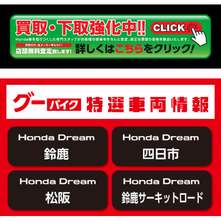
KOOD クロモリアクスルシャフトお客様のバイクで体感試走
EVENT
【三重→香川】このバイク、なんだと思いますか？【ホンダ バイク】【Honda DREAM】【三重県】
MOVIE
“コカ・コーラ”鈴鹿８時間耐久ロードレース 第47回大会「TSR応援席プレミアムチケット販売開始！」
EVENT
【ホンダ バイク】バイクを長持ちさせる洗車を教えてもらった【プロの裏ワザ】
MOVIE
【ホンダ バイク】CRF1100L Africa Twinは女性ライダーでも快適か？四国ツーリング【X-ADVオーナー目線】
MOVIE
【ホンダ バイク】DCTが搭載しているバイクに試乗したんだけどなめてました・・【Rebel 1100 S Edition Dual Clutch Transmission】
MOVIE
2026年7月〜11月イベントのご案内
EVENT
【ホンダ バイク】 ホンダドリーム鈴鹿の未公開シーン【モトベはつこ】
MOVIE
最新のアフリカツインどう？妹とHondaDreamのバイク全部見た結果｜Honda SuperCub
MOVIE
【ホンダ バイク】「ボカロ文化」を知ろう ナビゲーションをスキップ 検索 作成 6 アバターの画像 三重県を巡る女性ライダーの4日間！ポケふた全制覇ツーリング Honda CB1000F
MOVIE
［三重県下最大級のバイクイベント］2026MIE BIKE FES開催 情報2
EVENT
［三重県下最大級のバイクイベント］2026MIE BIKE FES開催 情報１
EVENT
免許取得サポートキャンペーン実施中！
CAMPAIGN
［三重県下最大級のバイクイベント］2026MIE BIKE FES開催
EVENT
【ホンダ バイク】【バイク女子】怖くて乗れなかったあの憧れバイク、ついに乗ります！
MOVIE
【ホンダ バイク】バイクが動かなくなった…原因不明で入院します
MOVIE
Rebel 250 E-Clutch シリーズ 洋用品購入サポートキャンペーン
CAMPAIGN