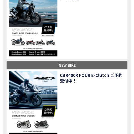
Honda Dream 鈴鹿のご紹介
MOVIE
Honda Dream 松阪のご紹介
MOVIE
２月１２日 牡蠣ツーリングフォトギャラリー
第6回オフロードスクールフォトギャラリー
EVENT
Honda Dream鈴鹿・松阪・四日市 ３店舗合同周年祭フォトギャラリー
EVENT
Honda Dream鈴鹿・松阪・四日市 ３店舗合同周年祭レポート
MOVIE
NEW BIKE「HAWK 11」新型ロードスポーツモデル HAWK 11を発売！
NEW BIKE
NEW BIKE「ダックス125」新型レジャーバイク ダックス125を発売！
NEW BIKE
NEW BIKE
Honda Dream 鈴鹿 オフロードスクール紹介
MOVIE
CBR400R FOUR E-Clutch ご予約
【新車中古車多数】三重県でバイクを探すなら！HondaDream松阪【ホンダ二輪車専門店】
MOVIE
受付中！
【県下最大規模】三重県でバイクを探すなら！HondaDream鈴鹿【ホンダ二輪車専門店】
MOVIE
「CBR400R」「400X」の仕様 を一部変更し発売!
NEW BIKE
大型プレミアムツアラー「Gold Wing」 シリーズのカラーバリエーション を一部変更し発売!
NEW BIKE
クルーザーモデル 「Rebel 250 S Edition」 に新色を追加し発表！
NEW BIKE
「CT125・ハンターカブ」 に新色を追加し発売！
NEW BIKE
「CB1100 EX Final Edition」「CB1100 RS Final Edition」を発売
NEW BIKE
「モンキー125」に5速トランスミッションを採用した新エンジンを搭載し発売！
NEW BIKE