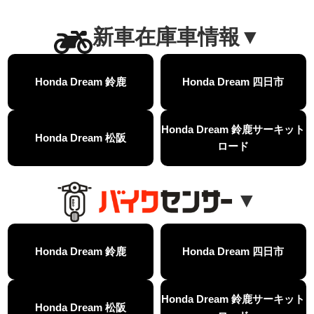
【ホンダ バイク】CB1000F 4台で三重県ツーリング！梅本まどかさん、MIISAさんと一日笑った【ポケふた】Honda
MOVIE
【ホンダ バイク】【GB350C S】梅本まどかさんと三重県ツーリング満喫しました！ポケふた探し第1弾【モトブログ】
新車在庫車情報▼
MOVIE
【ホンダドリーム新春初売り特別企画】のご紹介！！
MOVIE
こんなことある？！CB1000Fでツーリングイベントに参戦したのだが・・
MOVIE
Honda Dream 鈴鹿
Honda Dream 四日市
【新車】CB1000Fで11時間ツーリングした素直なレビュー【モトブログ】Honda CB
MOVIE
【事故寸前】200kmレッカー、そしてさらなる原因が判明し、修理代が膨れ上がった結果
MOVIE
Dio Lite 新基準原付 販売中！
NEW BIKE
NEWS
Honda Dream 鈴鹿サーキット
Honda Dream 松阪
【バイク女子】高速道路走行中にバイクから異音が。レッカーされる事態になりました…
MOVIE
ロード
2025X-ADV 最高の旅バイクで街乗りも最適！ADVが20台でツーリングしました｜Honda ADV160
MOVIE
CB1000F販売中！！
NEW BIKE
NEWS
▼
【バイク女子】ごめんなさい。大切なツーリングでやらかしてしまった…
MOVIE
【バイク女子】下道444kmぶっ通しで走った結果がヤバかった
MOVIE
【バイク女子】最安！三重→東京〇〇〇円で行けちゃった
MOVIE
新型スーパーカブ110レビュー！C125 CT125で女子ツーリング 最高！Honda Super Cub(JA59)
MOVIE
Honda Dream 鈴鹿
Honda Dream 四日市
【世界一の燃費Super cub】給油せずにどこまで行けるかやってみたら大変なことになりました
MOVIE
【バイク女子の挑戦】世界一の最強バイクでついにやります。
MOVIE
Honda Dream 鈴鹿サーキット
【バイク女子】この動画を見たらイライラするかもしれません。ごめんなさい。
MOVIE
Honda Dream 松阪