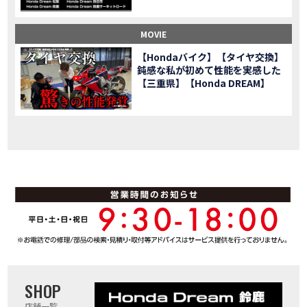
「スーパーカブ C125」に環境性能を向上させた新エンジンを搭載し発売！
NEW BIKE
【イベントレポート】2021年 7月25日 敦賀ツーリング
EVENT
MOVIE
HondaDream鈴鹿 オフロードスクール紹介
MOVIE
【Hondaバイク】【タイヤ交換】
「ADV150」に受注期間限定のカラーリングを設定し発売！
NEW BIKE
鈍感な私が初めて性能を実感した
「GB350」「GB350 S」新型ロードスポーツモデル GB350・GB350 S を発売！
【三重県】【Honda DREAM】
NEW BIKE
「フォルツァ」軽二輪スクーター フォルツァ をモデルチェンジし発売！
NEW BIKE
「X-ADV」大型クロスオーバーモデル X-ADV をフルモデルチェンジし発売！
NEW BIKE
「CB1000R」のヘッドライト等の外観デザインやカラーリングの変更など熟成を図り発売！
NEW BIKE
「NC750X」大型スポーツモデル NC750X をフルモデルチェンジし発売！
NEW BIKE
「CB1300 SUPER FOUR」「CB1300 SUPER BOL D’OR」ならびに「CB1300 SUPER FOUR SP」「CB1300 SUPER BOL D’OR SP」に先進の電子制御デバイスを採用し発売！
NEW BIKE
大型クルーザーモデル「Rebel 1100」を新発売!!
NEW BIKE
よりスポーティーなイメージを強化『CBR650R』を発表!
NEW BIKE
Neo Sports Caféシリーズのミドルクラスモデル『CB650R』を発表！
NEW BIKE
フルモデルチェンジした 新型「PCX」「PCX160」「PCX e:HEV」を発表!
NEW BIKE
国内販売を予定するグローバルモデルがHondaバイクWebサイトで公開されました！
NEWS
「CRF250L」「CRF250 RALLY」をフルモデルチェンジし発表！
NEW BIKE
SHOP
店舗一覧