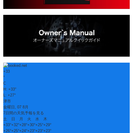
+
33
°
C
H:
+
33°
L:
+
27°
津市
金曜日, 07 8月
7日間の天気予報を見る
土
日
月
火
水
木
+
33°
+
32°
+
28°
+
30°
+
25°
+
29°
+
26°
+
25°
+
24°
+
23°
+
23°
+
23°