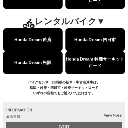
ロード
【バイク用ドラレコ】センサーで感知！駐車場でバイクの周りを…
MOVIE
おめでたい人生初バイク納車！スタッフがまさかの対応…
MOVIE
【激カワ女子登場】バイク女子はツーリング中も〇〇が大好き♡
MOVIE
レンタルバイク▼
正統派NC750X！大型二輪教習から10年目の素直な感想|Honda NC750X DCT【バイク女子ツーリング】
MOVIE
女が乗るバイクじゃない？低身長女が検証します
MOVIE
Honda Dream 鈴鹿
Honda Dream 四日市
【福井1泊ツーリング】バイク女子、仲悪いって本当？
MOVIE
大型ツアラー！Gold Wing Tour 50th ANNIVWRSARYは女性ライダーでもツーリングを楽しめるのか検証してみた｜Honda ゴールドウイング
MOVIE
【Monkey125】初めてモンキー！意外な◯◯へ行って来た【三重ホンダヒート】
MOVIE
Honda Dream 鈴鹿サーキット
Honda Dream 松阪
大型ツアラー「Gold Wing Tour」と特別仕様の 「Gold Wing Tour 50th ANNIVERSARY」を 受注期間限定で発売
NEW BIKE
ロード
【三重県】女性ライダーツーリングを満喫しました｜CB1000HORNET CB750HORNET CB650R E-Clutch
MOVIE
【女子ツーの実態】恥ずかしいけど、暴露しました。
MOVIE
バイクセンサーに掲載の新車・中古在庫車は、
オイル交換に行ったつもりが…まさかの大出費！？
MOVIE
松阪・鈴鹿・四日市・鈴鹿サーキットロード
「CRF250 RALLY」「CRF250 RALLY＜s＞」の カラーリング設定と仕様を一部変更し発売
NEW BIKE
いずれの店舗でもご購入いただけます。
「CRF250L」「CRF250L＜s＞」のカラーリング設定と 仕様を一部変更し発売
NEW BIKE
軽二輪スーパースポーツモデル「CBR250RR」の カラーバリエーションを変更し発売
NEW BIKE
INFORMATION
【Honda Dream鈴鹿】20周年記念・大感謝祭イベント 大人気バイク女子が大集合・・Honda Dreamさんの人気を探ってきましたスペシャル！！メチャクチャ楽しかったです❤
View More
MOVIE
最新情報
PROJECT BIG1 Final Edition CB 1300在庫車あります！
NEW BIKE
EVENT