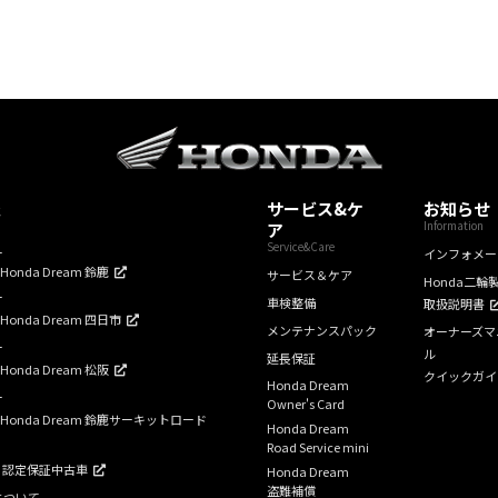
報
サービス&ケ
お知らせ
Information
ア
Service&Care
ー
インフォメー
mHonda Dream 鈴鹿
サービス＆ケア
Honda二輪
ー
車検整備
取扱説明書
mHonda Dream 四日市
メンテナンスパック
オーナーズマ
ー
ル
延長保証
mHonda Dream 松阪
クイックガイ
Honda Dream
ー
Owner's Card
amHonda Dream 鈴鹿サーキットロード
Honda Dream
Road Service mini
am 認定保証中古車
Honda Dream
盗難補償
について