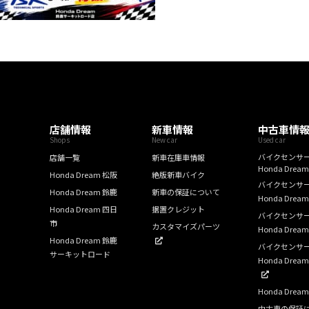
店舗情報
新車情報
中古車情
Shops
New car
Used car
バイクセンサ
店舗一覧
新車在庫車情報
Honda Drea
Honda Dream 松阪
絶版新車バイク
バイクセンサ
Honda Dream 鈴鹿
新車の保証について
Honda Drea
Honda Dream 四日
据置クレジット
バイクセンサ
市
カスタマイズパーツ
Honda Drea
Honda Dream 鈴鹿
バイクセンサ
サーキットロード
Honda Dre
Honda Dre
中古車の保証