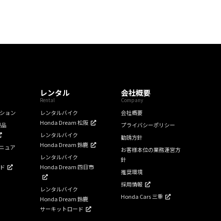
レンタル
会社概要
Rental
Company
ション
レンタルバイク
会社概要
Honda Dream 松阪
製品
プライバシーポリシー
レンタルバイク
勧誘方針
Honda Dream 鈴鹿
ニュア
お客様本位の業務運営方
レンタルバイク
針
ド
Honda Dream 四日市
推奨環境
採用情報
レンタルバイク
Honda Cars 三重
Honda Dream 鈴鹿
サーキットロード