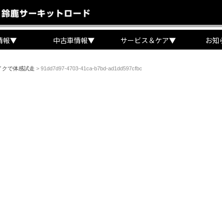
情報
▼
中古車情報
▼
サービス＆ケア
▼
お知
イクで体感試走
>
91dd7d97-4703-41ca-b7bd-ad1dd597cfbc