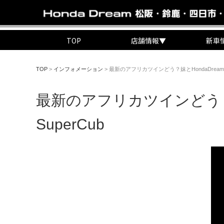
TOP
店舗情報
▼
新車
TOP
>
インフォメーション
>
最新のアフリカツインどう？妹とHondaDreamの
最新のアフリカツインどう？妹
SuperCub