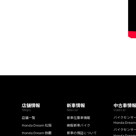
店舗情報
新車情報
中古車情
Shops
New car
Used car
バイクセンサ
店舗一覧
新車在庫車情報
Honda Drea
Honda Dream 松阪
絶版新車バイク
バイクセンサ
Honda Dream 鈴鹿
新車の保証について
Honda Drea