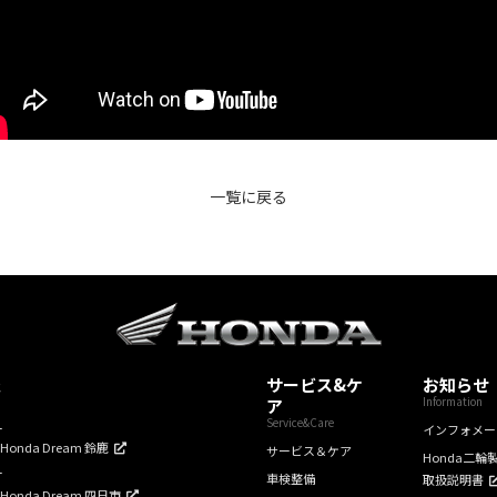
一覧に戻る
報
サービス&ケ
お知らせ
Information
ア
Service&Care
ー
インフォメー
mHonda Dream 鈴鹿
サービス＆ケア
Honda二輪
ー
車検整備
取扱説明書
mHonda Dream 四日市