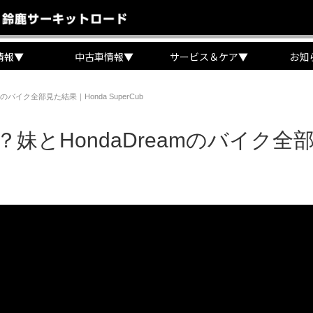
情報
▼
中古車情報
▼
サービス＆ケア
▼
お知
バイク全部見た結果｜Honda SuperCub
とHondaDreamのバイク全部