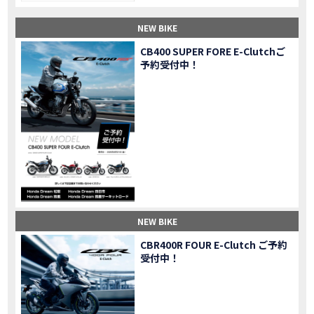
【納車】新型X-ADV初走行！3台乗り継いだ私の素直な感想｜DCT クルーズコントロール
MOVIE
NEW BIKE
三重県下 Honda Dream4店舗にて新春キャンペーンを開催
MOVIE
【速報】2025年モデルHonda X-ADV契約しました！新型のどこが凄いかチェックしてきた！
MOVIE
CB400 SUPER FORE E-Clutchご
予約受付中！
【女子ツーリング】秋の女子ツーリングin鳥羽・伊勢 【Honda Dream 松阪】
MOVIE
スーパーカブFinal Edition/HELLP KITTY在庫車あります！
NEW BIKE
【CBR1000RR-R】スーパースポーツバイクで三重県の新スポットを巡る女子ツーリング|Honda CBR1000RRR Rebel1100 500 250
MOVIE
三重県下 Honda Dreamにてレンタルバイクキャンペーン実施中💫
CAMPAIGN
【アフリカツイン】憧れの大型バイクで1泊2日マスツーリング｜三重県〜静岡県｜Honda CL500 AfricaTwin
MOVIE
【女子ツーリング】穴場スポット満載！三重の美味しいもの・パワースポット！【Honda Dream 松阪】
MOVIE
【CBR600RR】憧れのSSバイクで女子ツーリング|三重県 松阪スタート！Honda Rebel250•500
MOVIE
【中級レベル】スクーター乗りの女性ライダーがライティングスクールに潜入【HMS】Honda 400X
MOVIE
【鈴鹿サーキット】ホンダモーターサイクリストスクールを体験してきました【バイク女子】
MOVIE
NEW BIKE
【買取強化中】乗らないバイクはHonda Dreamへ！
CAMPAIGN
CBR400R FOUR E-Clutch ご予約
【祝】Honda CL500納車「かなえさんバイク売れました！」連絡があり行ってきました
MOVIE
受付中！
【シンガーソングライター茉ひるさんご来店】ホンダドリーム四日市
MOVIE
【ホンダドリーム鈴鹿サーキットロード】オープン当日イベントレポ！
MOVIE
【鈴鹿サーキットに近い！】ホンダドリーム鈴鹿サーキットロードOPEN！ #茉ひる
MOVIE