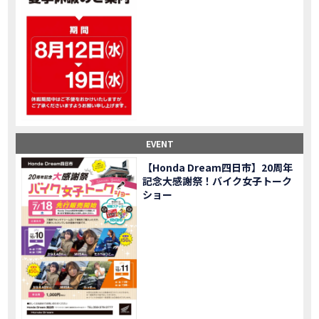
大型ツアラー！Gold Wing Tour 50th ANNIVWRSARYは女性ライダーでもツーリングを楽しめるのか検証してみた｜Honda ゴールドウイング
MOVIE
【Monkey125】初めてモンキー！意外な◯◯へ行って来た【三重ホンダヒート】
MOVIE
大型ツアラー「Gold Wing Tour」と特別仕様の 「Gold Wing Tour 50th ANNIVERSARY」を 受注期間限定で発売
NEW BIKE
【三重県】女性ライダーツーリングを満喫しました｜CB1000HORNET CB750HORNET CB650R E-Clutch
MOVIE
【女子ツーの実態】恥ずかしいけど、暴露しました。
MOVIE
オイル交換に行ったつもりが…まさかの大出費！？
MOVIE
「CRF250 RALLY」「CRF250 RALLY＜s＞」の カラーリング設定と仕様を一部変更し発売
NEW BIKE
EVENT
「CRF250L」「CRF250L＜s＞」のカラーリング設定と 仕様を一部変更し発売
NEW BIKE
軽二輪スーパースポーツモデル「CBR250RR」の カラーバリエーションを変更し発売
NEW BIKE
【Honda Dream四日市】20周年
記念大感謝祭！バイク女子トーク
【Honda Dream鈴鹿】20周年記念・大感謝祭イベント 大人気バイク女子が大集合・・Honda Dreamさんの人気を探ってきましたスペシャル！！メチャクチャ楽しかったです❤
MOVIE
ショー
PROJECT BIG1 Final Edition CB 1300在庫車あります！
NEW BIKE
【バイク女子】急遽、愛車とお別れ…ついにあのバイクに乗れた
MOVIE
【バイク女子】オイル交換だけのつもりが、まさかのアレを交換することに！？
MOVIE
【Honda Dream 鈴鹿２０周年記念大感謝祭】 多くの方のご来店ありがとうございました！
EVENT
【CB650R E-Clutch】X-ADVでDCTに5年乗った私が素直にレビュー｜Honda X-ADV
MOVIE
【カブでアクセル全開】女性ライダーで耐久レース参戦！レースだけじゃないサーキットの楽しみ方|Honda supercub
MOVIE
【新型X-ADV】最初のカスタムはこれ！ガラスコーティングもしちゃいました|Honda X-ADV
MOVIE