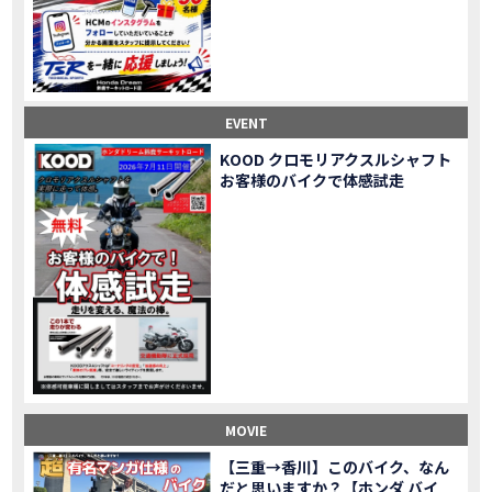
Honda Dream鈴鹿・松阪・四日市 ３店舗合同周年祭レポート
MOVIE
NEW BIKE「HAWK 11」新型ロードスポーツモデル HAWK 11を発売！
NEW BIKE
NEW BIKE「ダックス125」新型レジャーバイク ダックス125を発売！
NEW BIKE
Honda Dream 鈴鹿 オフロードスクール紹介
MOVIE
【新車中古車多数】三重県でバイクを探すなら！HondaDream松阪【ホンダ二輪車専門店】
MOVIE
EVENT
【県下最大規模】三重県でバイクを探すなら！HondaDream鈴鹿【ホンダ二輪車専門店】
MOVIE
KOOD クロモリアクスルシャフト
「CBR400R」「400X」の仕様 を一部変更し発売!
お客様のバイクで体感試走
NEW BIKE
大型プレミアムツアラー「Gold Wing」 シリーズのカラーバリエーション を一部変更し発売!
NEW BIKE
クルーザーモデル 「Rebel 250 S Edition」 に新色を追加し発表！
NEW BIKE
「CT125・ハンターカブ」 に新色を追加し発売！
NEW BIKE
「CB1100 EX Final Edition」「CB1100 RS Final Edition」を発売
NEW BIKE
「モンキー125」に5速トランスミッションを採用した新エンジンを搭載し発売！
NEW BIKE
「スーパーカブ C125」に環境性能を向上させた新エンジンを搭載し発売！
NEW BIKE
【イベントレポート】2021年 7月25日 敦賀ツーリング
EVENT
HondaDream鈴鹿 オフロードスクール紹介
MOVIE
MOVIE
「ADV150」に受注期間限定のカラーリングを設定し発売！
NEW BIKE
「GB350」「GB350 S」新型ロードスポーツモデル GB350・GB350 S を発売！
NEW BIKE
【三重→香川】このバイク、なん
だと思いますか？【ホンダ バイ
「フォルツァ」軽二輪スクーター フォルツァ をモデルチェンジし発売！
NEW BIKE