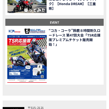
ク】【Honda DREAM】【三重
「X-ADV」大型クロスオーバーモデル X-ADV をフルモデルチェンジし発売！
NEW BIKE
県】
「CB1000R」のヘッドライト等の外観デザインやカラーリングの変更など熟成を図り発売！
NEW BIKE
「NC750X」大型スポーツモデル NC750X をフルモデルチェンジし発売！
NEW BIKE
EVENT
「CB1300 SUPER FOUR」「CB1300 SUPER BOL D’OR」ならびに「CB1300 SUPER FOUR SP」「CB1300 SUPER BOL D’OR SP」に先進の電子制御デバイスを採用し発売！
NEW BIKE
“コカ・コーラ”鈴鹿８時間耐久ロ
大型クルーザーモデル「Rebel 1100」を新発売!!
NEW BIKE
ードレース 第47回大会「TSR応援
よりスポーティーなイメージを強化『CBR650R』を発表!
NEW BIKE
席プレミアムチケット販売開
Neo Sports Caféシリーズのミドルクラスモデル『CB650R』を発表！
始！」
NEW BIKE
フルモデルチェンジした 新型「PCX」「PCX160」「PCX e:HEV」を発表!
NEW BIKE
国内販売を予定するグローバルモデルがHondaバイクWebサイトで公開されました！
NEWS
「CRF250L」「CRF250 RALLY」をフルモデルチェンジし発表！
NEW BIKE
〒515-2121