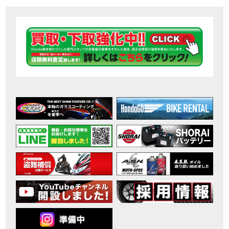
【ホンダ バイク】DCTが搭載しているバイクに試乗したんだけどなめてました・・【Rebel 1100 S Edition Dual Clutch Transmission】
MOVIE
2026年7月〜11月イベントのご案内
EVENT
【ホンダ バイク】 ホンダドリーム鈴鹿の未公開シーン【モトベはつこ】
MOVIE
最新のアフリカツインどう？妹とHondaDreamのバイク全部見た結果｜Honda SuperCub
MOVIE
【ホンダ バイク】「ボカロ文化」を知ろう ナビゲーションをスキップ 検索 作成 6 アバターの画像 三重県を巡る女性ライダーの4日間！ポケふた全制覇ツーリング Honda CB1000F
MOVIE
［三重県下最大級のバイクイベント］2026MIE BIKE FES開催 情報2
EVENT
［三重県下最大級のバイクイベント］2026MIE BIKE FES開催 情報１
EVENT
免許取得サポートキャンペーン実施中！
CAMPAIGN
［三重県下最大級のバイクイベント］2026MIE BIKE FES開催
EVENT
【ホンダ バイク】【バイク女子】怖くて乗れなかったあの憧れバイク、ついに乗ります！
MOVIE
【ホンダ バイク】バイクが動かなくなった…原因不明で入院します
MOVIE
Rebel 250 E-Clutch シリーズ 洋用品購入サポートキャンペーン
CAMPAIGN
【ホンダ バイク】CB1000F 4台で三重県ツーリング！梅本まどかさん、MIISAさんと一日笑った【ポケふた】Honda
MOVIE
【ホンダ バイク】【GB350C S】梅本まどかさんと三重県ツーリング満喫しました！ポケふた探し第1弾【モトブログ】
MOVIE
【ホンダドリーム新春初売り特別企画】のご紹介！！
MOVIE
こんなことある？！CB1000Fでツーリングイベントに参戦したのだが・・
MOVIE
【新車】CB1000Fで11時間ツーリングした素直なレビュー【モトブログ】Honda CB
MOVIE