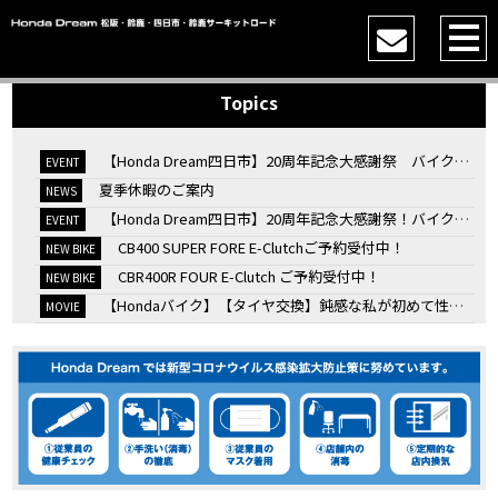
Topics
【Honda Dream四日市】20周年記念大感謝祭 バイク女子トークショー
EVENT
夏季休暇のご案内
NEWS
【Honda Dream四日市】20周年記念大感謝祭！バイク女子トークショー
EVENT
CB400 SUPER FORE E-Clutchご予約受付中！
NEW BIKE
CBR400R FOUR E-Clutch ご予約受付中！
NEW BIKE
【Hondaバイク】【タイヤ交換】鈍感な私が初めて性能を実感した【三重県】【Honda DREAM】
MOVIE
7/4・5 鈴鹿８時間耐久ロードレースTSRを一緒に応援しましょう！
EVENT
KOOD クロモリアクスルシャフトお客様のバイクで体感試走
EVENT
【三重→香川】このバイク、なんだと思いますか？【ホンダ バイク】【Honda DREAM】【三重県】
MOVIE
“コカ・コーラ”鈴鹿８時間耐久ロードレース 第47回大会「TSR応援席プレミアムチケット販売開始！」
EVENT
【ホンダ バイク】バイクを長持ちさせる洗車を教えてもらった【プロの裏ワザ】
MOVIE
【ホンダ バイク】CRF1100L Africa Twinは女性ライダーでも快適か？四国ツーリング【X-ADVオーナー目線】
MOVIE