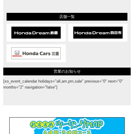
店舗一覧
営業のお知らせ
[xo_event_calendar holidays="all,am,pm,sale" previous="0" next="0"
months="2" navigation="false"]