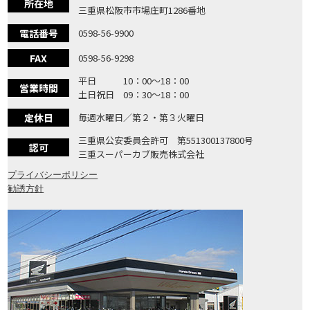
所在地
三重県松阪市市場庄町1286番地
電話番号
0598-56-9900
FAX
0598-56-9298
平日 10：00〜18：00
営業時間
土日祝日 09：30〜18：00
定休日
毎週水曜日／第２・第３火曜日
三重県公安委員会許可 第551300137800号
認可
三重スーパーカブ販売株式会社
プライバシーポリシー
勧誘方針