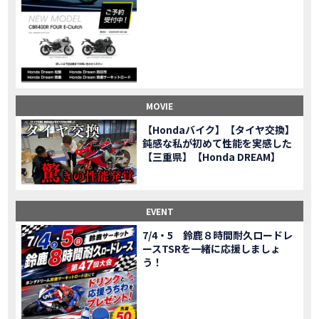
CL500売却！X-ADVオーナーの素直な理由。〇〇で納得の買取してもらいました|Honda X-ADV
MOVIE
【梅本まどかさんコラボ】CIVIC TYPE R♪スタッフオススメの鈴鹿ドライブへ！【後編】
MOVIE
憧れの大型バイク試乗！4輪走行は驚きの…【Honda GoldWing AfricaTwin】試乗会in鈴鹿ツインサーキット
MOVIE
【鈴鹿ツインサーキット】バイク＆クルマ夢のコラボイベント！「HCM２＆４サーキットフェス」レポ
MOVIE
全員初対面！バイク女子6人がツーリング行ったらwww
MOVIE
バイク女子6人でツーリング行った結果ww！後編
MOVIE
MOVIE
温泉1泊。いつもソロの女性ライダー、大人のマスツーリングへついていった【三重〜長野•茶臼山高原経由】Honda CL500
MOVIE
【Hondaバイク】【タイヤ交換】
【梅本まどかさんコラボ】CIVIC TYPE R♪ スタッフオススメの鈴鹿ドライブへ！【前編】
MOVIE
鈍感な私が初めて性能を実感した
ＨＣＭ２＆４サーキットフェス2023 紹介動画②
【三重県】【Honda DREAM】
MOVIE
ＨＣＭ２＆４サーキットフェス2023 紹介動画①
MOVIE
モトベはつこさんコラボ動画
MOVIE
Honda Dream 四日市のご紹介
EVENT
MOVIE
Honda Dream 鈴鹿のご紹介
MOVIE
7/4・5 鈴鹿８時間耐久ロードレ
ースTSRを一緒に応援しましょ
Honda Dream 松阪のご紹介
MOVIE
う！
２月１２日 牡蠣ツーリングフォトギャラリー
第6回オフロードスクールフォトギャラリー
EVENT
Honda Dream鈴鹿・松阪・四日市 ３店舗合同周年祭フォトギャラリー
EVENT