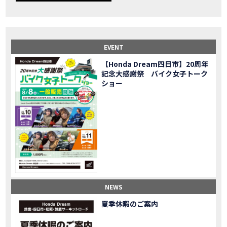
【事故寸前】200kmレッカー、そしてさらなる原因が判明し、修理代が膨れ上がった結果
MOVIE
Dio Lite 新基準原付 販売中！
NEW BIKE
NEWS
【バイク女子】高速道路走行中にバイクから異音が。レッカーされる事態になりました…
MOVIE
2025X-ADV 最高の旅バイクで街乗りも最適！ADVが20台でツーリングしました｜Honda ADV160
MOVIE
EVENT
CB1000F販売中！！
NEW BIKE
NEWS
【Honda Dream四日市】20周年
【バイク女子】ごめんなさい。大切なツーリングでやらかしてしまった…
MOVIE
記念大感謝祭 バイク女子トーク
【バイク女子】下道444kmぶっ通しで走った結果がヤバかった
MOVIE
ショー
【バイク女子】最安！三重→東京〇〇〇円で行けちゃった
MOVIE
新型スーパーカブ110レビュー！C125 CT125で女子ツーリング 最高！Honda Super Cub(JA59)
MOVIE
【世界一の燃費Super cub】給油せずにどこまで行けるかやってみたら大変なことになりました
MOVIE
【バイク女子の挑戦】世界一の最強バイクでついにやります。
MOVIE
【バイク女子】この動画を見たらイライラするかもしれません。ごめんなさい。
MOVIE
【バイク用ドラレコ】センサーで感知！駐車場でバイクの周りを…
MOVIE
おめでたい人生初バイク納車！スタッフがまさかの対応…
MOVIE
【激カワ女子登場】バイク女子はツーリング中も〇〇が大好き♡
MOVIE
NEWS
正統派NC750X！大型二輪教習から10年目の素直な感想|Honda NC750X DCT【バイク女子ツーリング】
MOVIE
夏季休暇のご案内
女が乗るバイクじゃない？低身長女が検証します
MOVIE
【福井1泊ツーリング】バイク女子、仲悪いって本当？
MOVIE